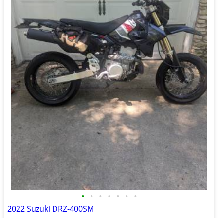
•
•
•
•
•
•
•
2022 Suzuki DRZ-400SM