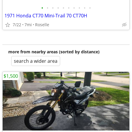
•
•
•
•
•
•
•
•
•
•
1971 Honda CT70 Mini-Trail 70 CT70H
7/22
7mi
Roselle
more from nearby areas (sorted by distance)
search a wider area
$1,500