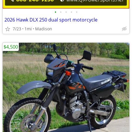
•
•
•
•
•
2026 Hawk DLX 250 dual sport motorcycle
7/23
1mi
Madison
$4,500