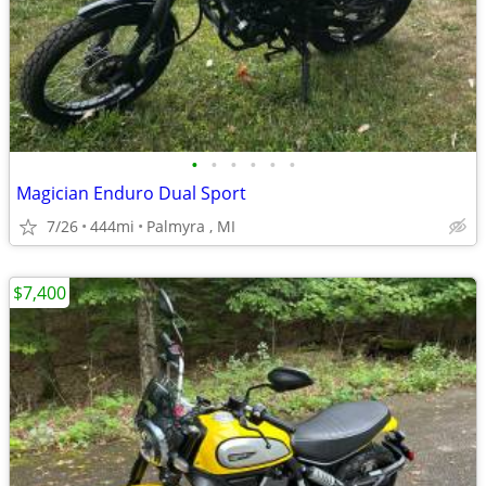
•
•
•
•
•
•
Magician Enduro Dual Sport
7/26
444mi
Palmyra , MI
$7,400