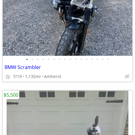
•
•
•
•
•
•
•
•
•
•
•
•
•
•
•
•
BMW Scrambler
7/19
1,135mi
Amherst
$5,500