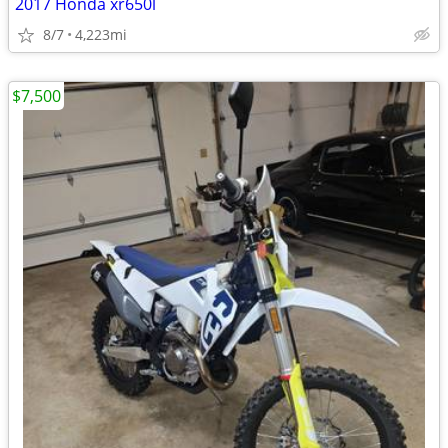
2017 Honda xr650l
8/7
4,223mi
$7,500