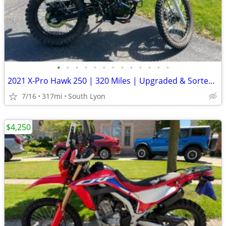
•
•
•
•
•
•
•
•
•
•
•
•
•
2021 X-Pro Hawk 250 | 320 Miles | Upgraded & Sorted | MCO Included
7/16
317mi
South Lyon
$4,250