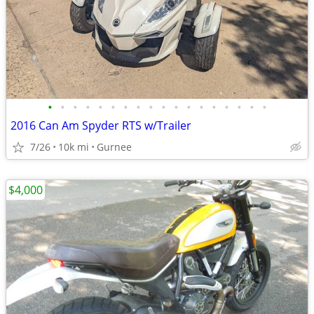
•
•
•
•
•
•
•
•
•
•
•
•
•
•
•
•
•
•
2016 Can Am Spyder RTS w/Trailer
7/26
10k mi
Gurnee
$4,000