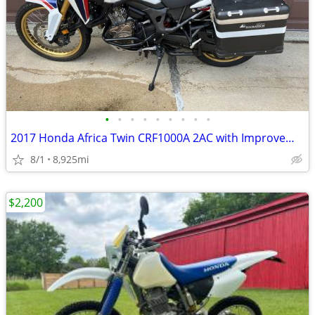
•
•
•
•
•
•
•
•
•
2017 Honda Africa Twin CRF1000A 2AC with Improvements/Extra Parts
8/1
8,925mi
$2,200