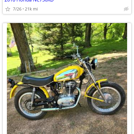
7/26
21k mi