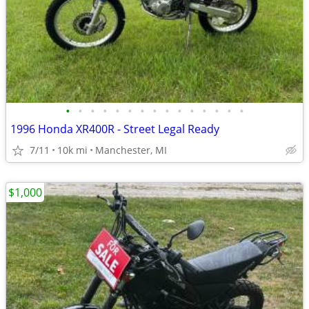
•
•
•
•
•
•
•
•
•
•
•
•
•
•
•
1996 Honda XR400R - Street Legal Ready
7/11
10k mi
Manchester, MI
$1,000