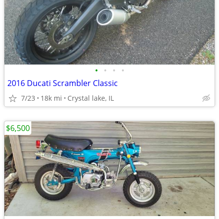
•
•
•
•
2016 Ducati Scrambler Classic
7/23
18k mi
Crystal lake, IL
$6,500