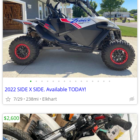
•
•
•
•
•
•
•
•
•
•
•
•
•
•
•
2022 SIDE X SIDE. Available TODAY!
7/29
238mi
Elkhart
$2,600