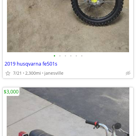
•
•
•
•
•
•
2019 husqvarna fe501s
7/21
2,300mi
janesville
$3,000