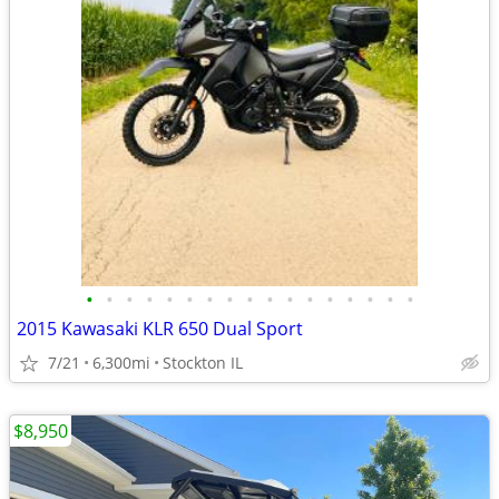
•
•
•
•
•
•
•
•
•
•
•
•
•
•
•
•
•
2015 Kawasaki KLR 650 Dual Sport
7/21
6,300mi
Stockton IL
$8,950