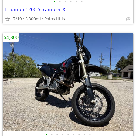
•
•
•
•
•
•
Triumph 1200 Scrambler XC
7/19
6,300mi
Palos Hills
$4,800
•
•
•
•
•
•
•
•
•