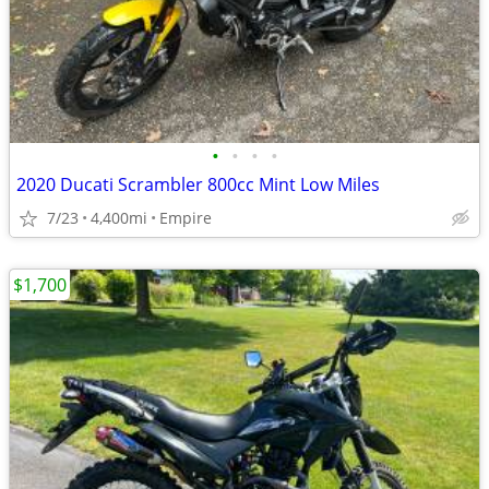
•
•
•
•
2020 Ducati Scrambler 800cc Mint Low Miles
7/23
4,400mi
Empire
$1,700