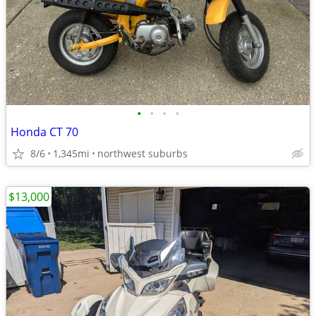
•
•
•
•
Honda CT 70
8/6
1,345mi
northwest suburbs
$13,000