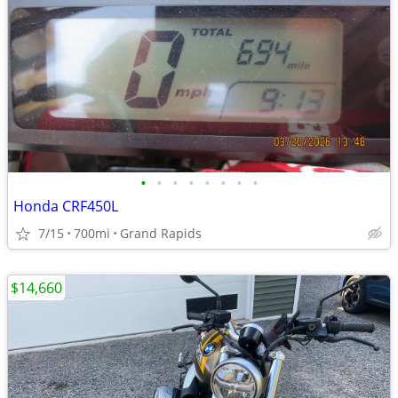
•
•
•
•
•
•
•
•
Honda CRF450L
7/15
700mi
Grand Rapids
$14,660