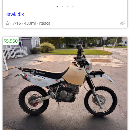
•
•
•
•
Hawk dlx
7/16
430mi
Itasca
$5,950