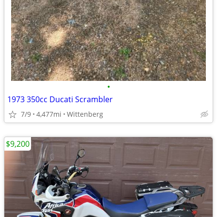
•
1973 350cc Ducati Scrambler
7/9
4,477mi
Wittenberg
$9,200