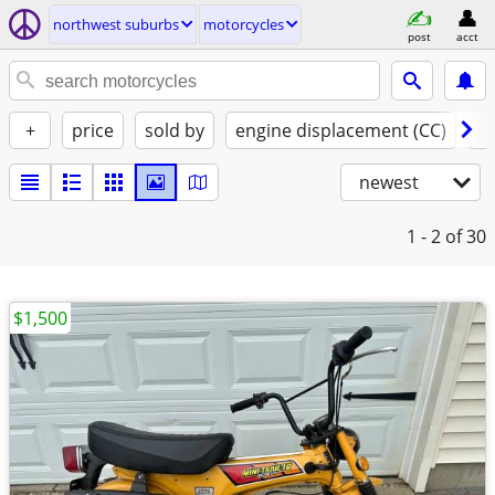
northwest suburbs
motorcycles
post
acct
+
price
sold by
engine displacement (CC)
st
newest
1 - 2
of 30
$1,500