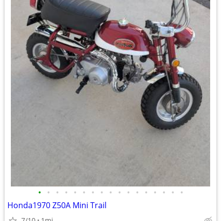
•
•
•
•
•
•
•
•
•
•
•
•
•
•
•
•
•
Honda1970 Z50A Mini Trail
7/10
1mi