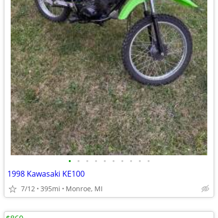
•
•
•
•
•
•
•
•
•
•
1998 Kawasaki KE100
7/12
395mi
Monroe, MI