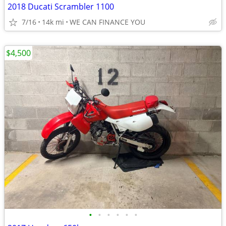
2018 Ducati Scrambler 1100
7/16
14k mi
WE CAN FINANCE YOU
$4,500
•
•
•
•
•
•