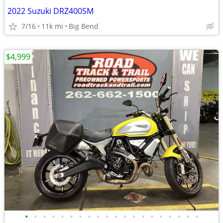
2022 Suzuki DRZ400SM
7/16
11k mi
Big Bend
$4,999
•
•
•
•
•
•
•
•
•
•
•
•
•
•
•
•
•
•
•
•