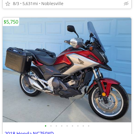
8/3
5,631mi
Noblesville
$5,750
•
•
•
•
•
•
•
•
•
2018 Honda NC750XD