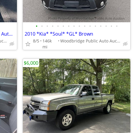
•
•
•
•
•
•
•
•
•
•
•
•
•
•
•
•
2013 *Volkswagen* *Tiguan* *2WD 4dr Automatic SEL* W
2010 *Kia* *Soul* *GL* Brown
Woodbridge Public Auto Auction
8/5
146k
Woodbridge Public Auto Auction
mi
$6,000