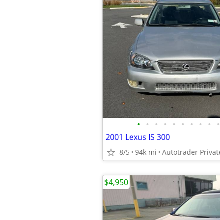
•
•
•
•
•
•
•
•
•
•
2001 Lexus IS 300
8/5
94k mi
Autotrader Privat
$4,950