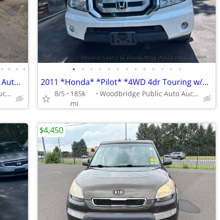
•
•
•
•
•
•
•
•
•
•
•
•
•
•
•
•
•
2010 *Volkswagen* *Tiguan* *FWD 4dr Automatic S* Bla
2011 *Honda* *Pilot* *4WD 4dr Touring w/RES & Navi*
Woodbridge Public Auto Auction
8/5
185k
Woodbridge Public Auto Auction
mi
$4,450