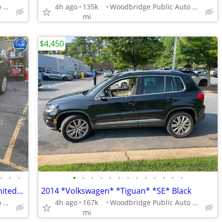
Woodbridge Public Auto Auction
4h ago
135k
Woodbridge Public Auto Auction
mi
$4,450
•
•
•
•
•
•
•
•
•
•
•
•
•
•
•
•
2007 *Toyota* *Avalon* *4dr Sedan Limited* Black
2014 *Volkswagen* *Tiguan* *SE* Black
Woodbridge Public Auto Auction
4h ago
167k
Woodbridge Public Auto Auction
mi