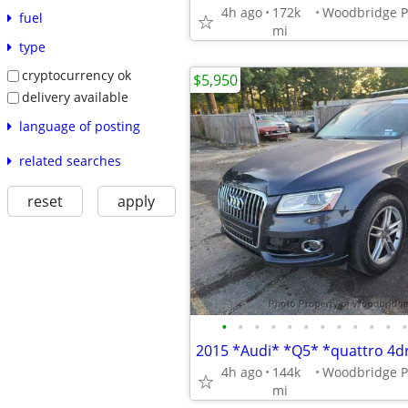
4h ago
172k
fuel
mi
type
cryptocurrency ok
$5,950
delivery available
language of posting
related searches
reset
apply
•
•
•
•
•
•
•
•
•
•
•
•
4h ago
144k
mi