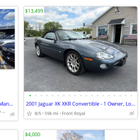
$13,499
•
•
•
•
•
•
•
•
•
•
•
•
•
•
•
•
•
•
•
2008 *Honda* *Accord Sedan* *4dr I4 Manual EX-L* Bla
2001 Jaguar XK XKR Convertible - 1 Owner, Low Mileage & Great Service
Woodbridge Public Auto Auction
8/5
59k mi
Front Royal
$4,000