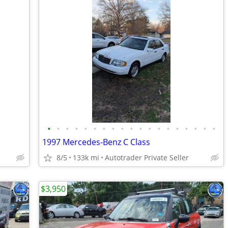
•
•
•
•
•
•
•
•
•
•
•
•
•
•
•
•
•
•
•
1997 Mercedes-Benz C Class
8/5
133k mi
Autotrader Private Seller
$3,950