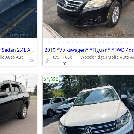
•
•
•
•
•
•
•
•
•
•
•
•
•
•
•
•
•
•
•
•
•
•
2011 *Hyundai* *Sonata* *4dr Sedan 2.4L Automatic Hybri
Woodbridge Public Auto Auction
8/5
166k
mi
$4,550