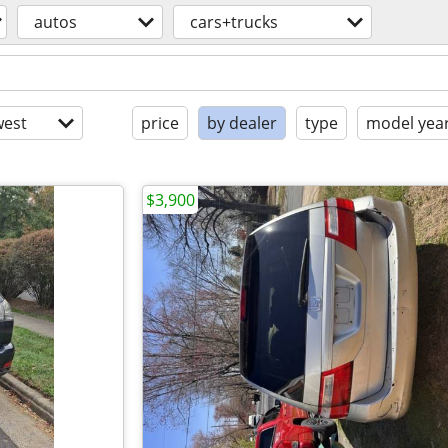
autos
cars+trucks
est
price
by dealer
type
model yea
$3,900