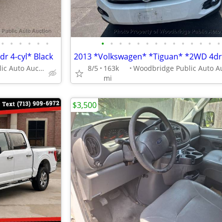
•
•
•
•
•
•
•
•
•
•
•
•
•
•
•
•
•
•
•
•
r 4-cyl* Black
Woodbridge Public Auto Auction
8/5
163k
mi
$3,500