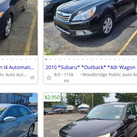
•
•
•
•
•
•
•
•
•
•
•
•
•
•
•
•
•
•
•
•
•
•
•
•
•
•
•
•
2012 *Acura* *TSX* *4dr Sedan I4 Automatic* Blue
Woodbridge Public Auto Auction
8/5
115k
mi
$2,950