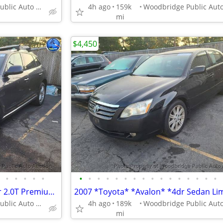
Woodbridge Public Auto Auction
4h ago
159k
mi
$4,450
•
•
•
•
•
•
•
•
•
•
•
•
•
•
•
•
•
•
•
•
•
2015 *Audi* *Q5* *quattro 4dr 2.0T Premium Plus* Bla
Woodbridge Public Auto Auction
4h ago
189k
mi