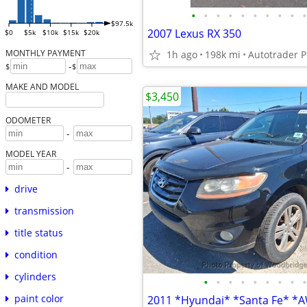
•
•
•
•
•
•
•
•
•
•
$97.5k
2007 Lexus RX 350
$0
$5k
$10k
$15k
$20k
MONTHLY PAYMENT
1h ago
198k mi
Autotrader Pr
-
$
$
MAKE AND MODEL
$3,450
ODOMETER
-
MODEL YEAR
-
drive
transmission
title status
condition
cylinders
•
•
•
•
•
•
•
•
•
paint color