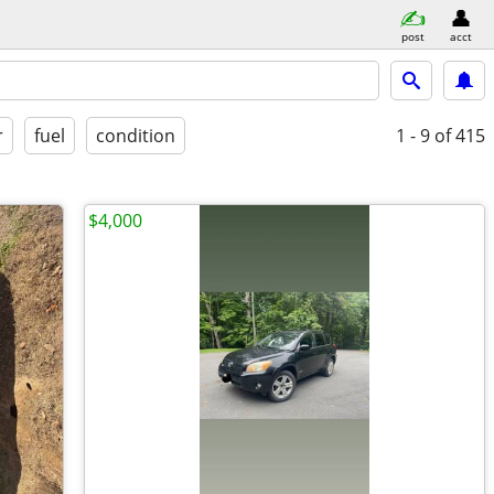
post
acct
r
fuel
condition
1 - 9
of 415
$4,000