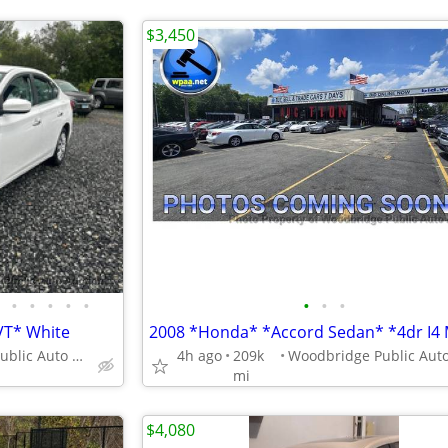
$3,450
•
•
•
•
•
•
•
•
VT* White
Woodbridge Public Auto Auction
4h ago
209k
mi
$4,080