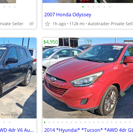
•
•
•
•
•
•
•
•
•
2007 Honda Odyssey
ivate Seller
1h ago
112k mi
Autotrader Private Sell
$4,950
•
•
•
•
•
•
•
•
•
•
•
•
•
•
•
•
•
•
•
•
•
•
2011 *Hyundai* *Santa Fe* *AWD 4dr V6 Automatic SE*