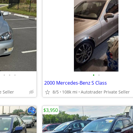
•
•
•
•
•
2000 Mercedes-Benz S Class
e Seller
8/5
108k mi
Autotrader Private Seller
$3,950