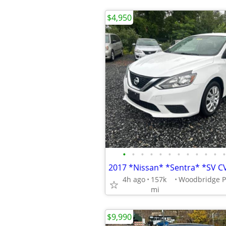
$4,950
•
•
•
•
•
•
•
•
•
•
•
•
2017 *Nissan* *Sentra* *SV C
4h ago
157k
mi
$9,990