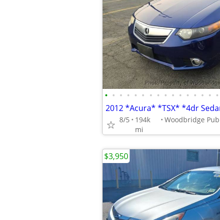
•
•
•
•
•
•
•
•
•
•
•
•
•
•
•
•
8/5
194k
mi
$3,950