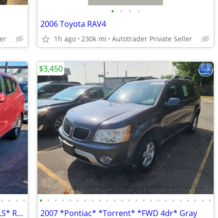
•
•
•
•
2006 Toyota RAV4
er
1h ago
230k mi
Autotrader Private Seller
$3,450
•
•
•
•
•
•
•
•
•
•
•
•
•
•
•
•
•
•
•
•
•
•
•
•
•
•
•
•
2014 *Hyundai* *Tucson* *AWD 4dr GLS* Red
2007 *Pontiac* *Torrent* *FWD 4dr* Gray