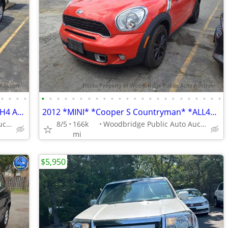
•
•
•
•
•
•
•
•
•
•
•
•
•
•
•
•
•
•
•
•
•
•
•
•
•
•
•
•
2010 *Subaru* *Outback* *4dr Wagon H4 Automatic 2.5i Pr
2012 *MINI* *Cooper S Countryman* *ALL4* Red
Woodbridge Public Auto Auction
8/5
166k
Woodbridge Public Auto Auction
mi
$5,950