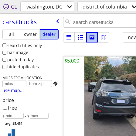
CL
washington, DC
district of columbia
cars+trucks
all
owner
dealer
new
search titles only
has image
posted today
$5,000
hide duplicates
MILES FROM LOCATION

use map...
price
free
$
– $
avg: $5,451