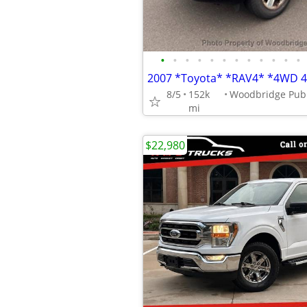
•
•
•
•
•
•
•
•
•
•
•
•
2007 *Toyota* *RAV4* *4WD 4d
8/5
152k
mi
$22,980