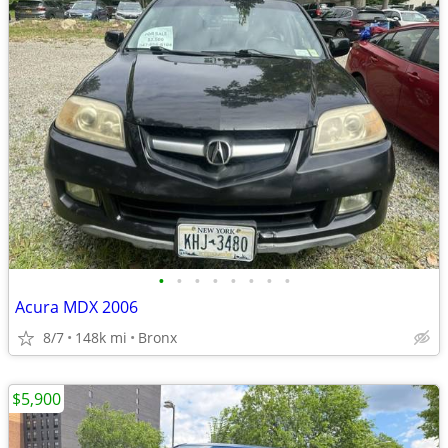
•
•
•
•
•
•
•
•
Acura MDX 2006
8/7
148k mi
Bronx
$5,900