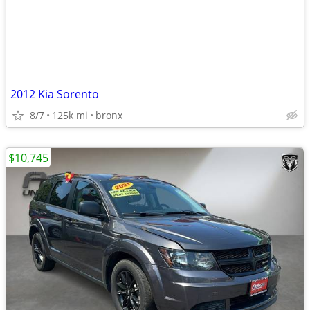
2012 Kia Sorento
8/7
125k mi
bronx
$10,745