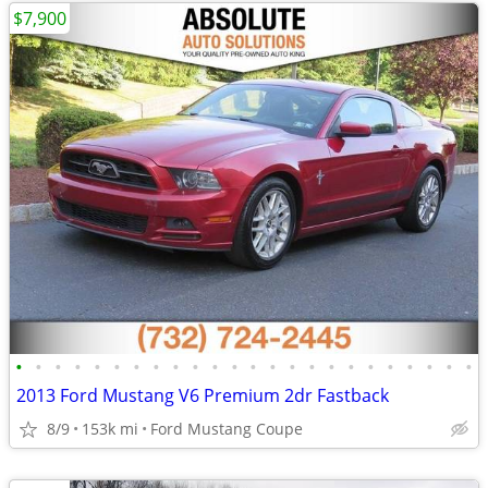
$7,900
•
•
•
•
•
•
•
•
•
•
•
•
•
•
•
•
•
•
•
•
•
•
•
•
2013 Ford Mustang V6 Premium 2dr Fastback
8/9
153k mi
Ford Mustang Coupe