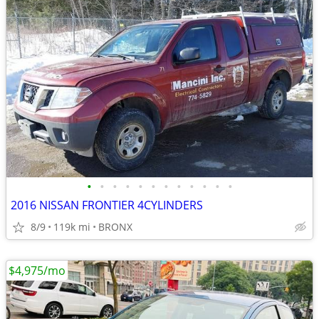
•
•
•
•
•
•
•
•
•
•
•
•
2016 NISSAN FRONTIER 4CYLINDERS
8/9
119k mi
BRONX
$4,975/mo