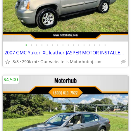
•
•
•
•
•
•
•
•
•
•
•
•
•
•
•
•
2007 GMC Yukon XL leather JASPER MOTOR INSTALLED 1 owner
8/8
290k mi
Our website is Motorhubnj.com
$4,500