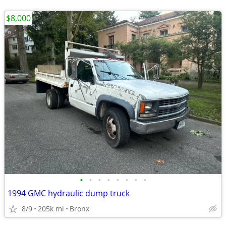
$8,000
•
•
•
•
•
•
•
•
1994 GMC hydraulic dump truck
8/9
205k mi
Bronx