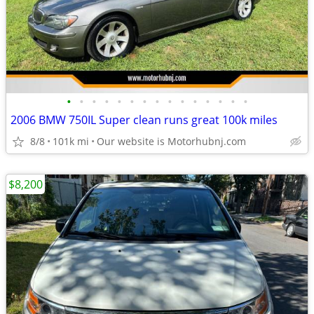
•
•
•
•
•
•
•
•
•
•
•
•
•
•
•
2006 BMW 750IL Super clean runs great 100k miles
8/8
101k mi
Our website is Motorhubnj.com
$8,200