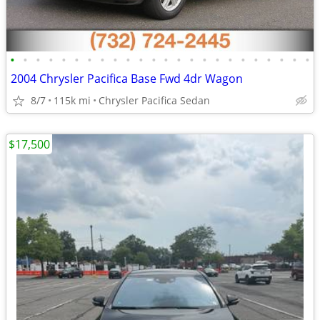
•
•
•
•
•
•
•
•
•
•
•
•
•
•
•
•
•
•
•
•
•
•
•
•
2004 Chrysler Pacifica Base Fwd 4dr Wagon
8/7
115k mi
Chrysler Pacifica Sedan
$17,500