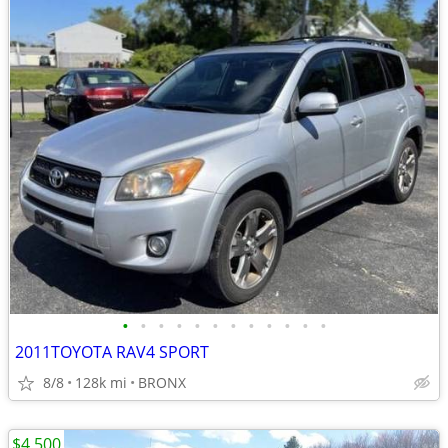
•
•
•
•
•
•
•
•
•
•
•
•
2011TOYOTA RAV4 SPORT
8/8
128k mi
BRONX
$4,500