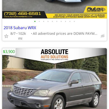
•
•
•
•
•
•
•
•
•
•
2018 Subaru WRX
8/7
102k
All advertised prices are DOWN PAYMENTS
mi
$3,900