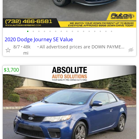
•
•
•
•
•
•
•
•
•
•
•
•
•
•
•
•
2020 Dodge Journey SE Value
8/7
48k
All advertised prices are DOWN PAYMENTS
mi
$3,700