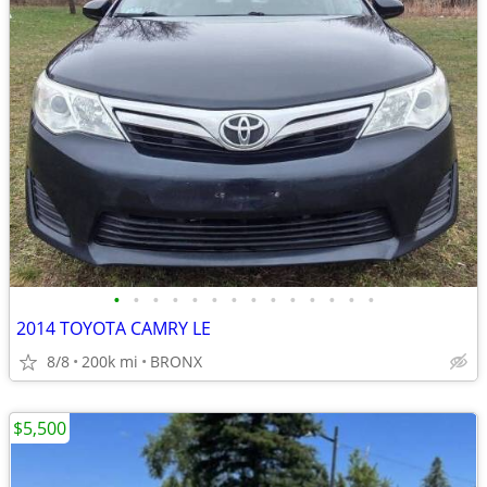
•
•
•
•
•
•
•
•
•
•
•
•
•
•
2014 TOYOTA CAMRY LE
8/8
200k mi
BRONX
$5,500