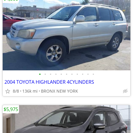
•
•
•
•
•
•
•
•
•
•
•
2004 TOYOTA HIGHLANDER 4CYLINDERS
8/8
136k mi
BRONX NEW YORK
$5,975