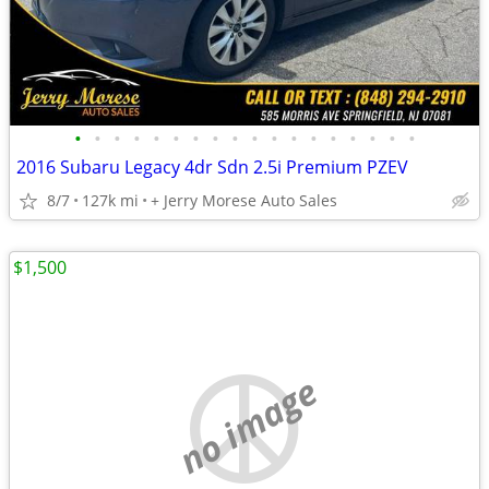
•
•
•
•
•
•
•
•
•
•
•
•
•
•
•
•
•
•
2016 Subaru Legacy 4dr Sdn 2.5i Premium PZEV
8/7
127k mi
+ Jerry Morese Auto Sales
$1,500
no image