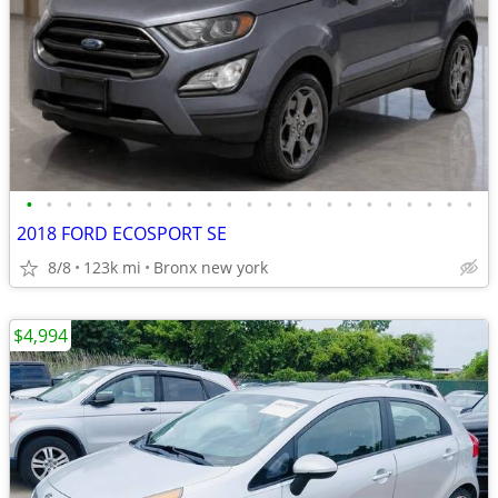
•
•
•
•
•
•
•
•
•
•
•
•
•
•
•
•
•
•
•
•
•
•
•
2018 FORD ECOSPORT SE
8/8
123k mi
Bronx new york
$4,994