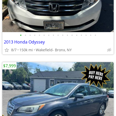
•
•
•
•
•
•
•
•
•
•
•
•
•
•
•
•
•
2013 Honda Odyssey
8/7
150k mi
Wakefield- Bronx, NY
$7,999