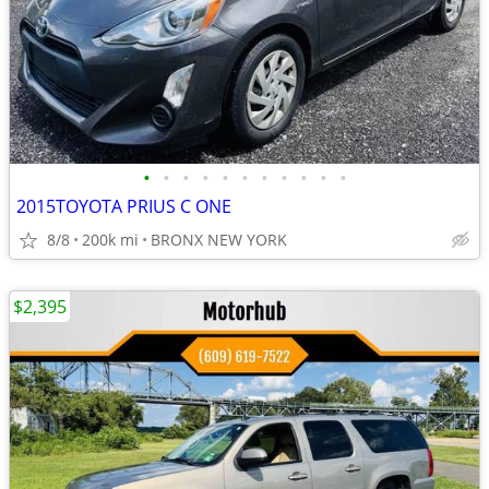
•
•
•
•
•
•
•
•
•
•
•
2015TOYOTA PRIUS C ONE
8/8
200k mi
BRONX NEW YORK
$2,395