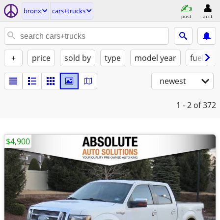
bronx
cars+trucks
post
acct
+
price
sold by
type
model year
fuel
newest
1 - 2
of 372
$4,900