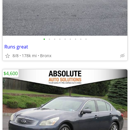
•
•
•
•
•
•
•
•
•
Runs great
8/8
178k mi
Bronx
$4,600