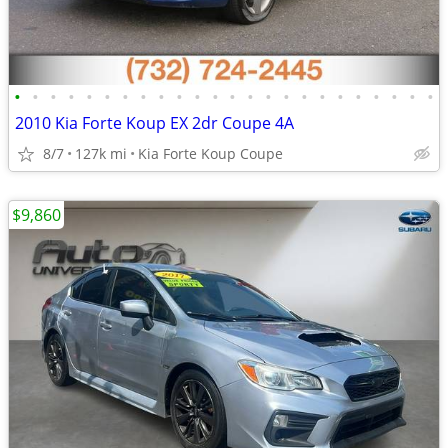
•
•
•
•
•
•
•
•
•
•
•
•
•
•
•
•
•
•
•
•
•
•
•
•
2010 Kia Forte Koup EX 2dr Coupe 4A
8/7
127k mi
Kia Forte Koup Coupe
$9,860