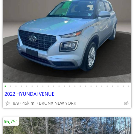
•
•
•
•
•
•
•
•
•
•
•
•
•
•
•
•
•
•
•
•
•
•
•
•
2022 HYUNDAI VENUE
8/9
45k mi
BRONX NEW YORK
$6,751