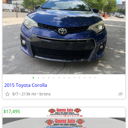
•
•
•
•
•
•
•
•
•
•
•
•
•
2015 Toyota Corolla
8/7
213k mi
bronx
$17,495