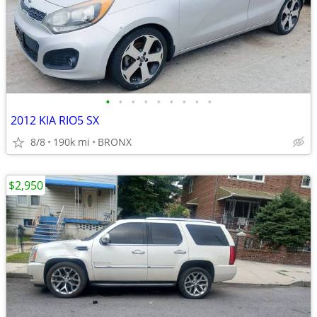
•
•
•
•
•
•
•
•
•
2012 KIA RIO5 SX
8/8
190k mi
BRONX
$2,950