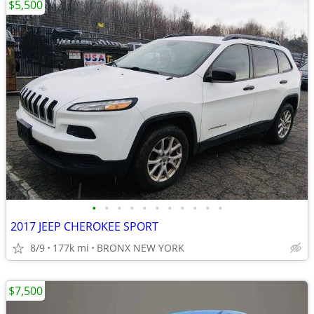
$5,500
•
•
•
•
•
•
•
•
•
•
•
2017 JEEP CHEROKEE SPORT
8/9
177k mi
BRONX NEW YORK
$7,500