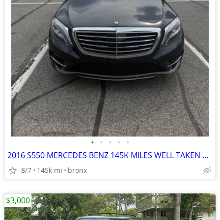
•
•
•
•
•
2016 S550 MERCEDES BENZ 145K MILES WELL TAKEN CARE OF
8/7
145k mi
bronx
$3,000