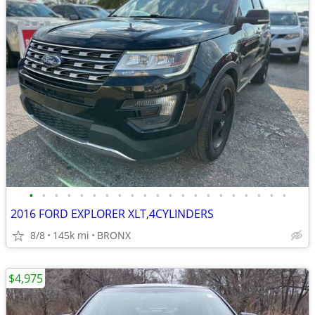
•
•
•
•
•
•
•
•
•
•
•
•
•
•
•
•
•
•
•
•
•
2016 FORD EXPLORER XLT,4CYLINDERS
8/8
145k mi
BRONX
$4,975