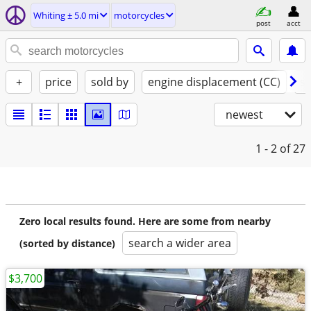
Whiting ± 5.0 mi
motorcycles
post
acct
+
price
sold by
engine displacement (CC)
st
newest
1 - 2
of 27
Zero local results found. Here are some from nearby
search a wider area
(sorted by distance)
$3,700