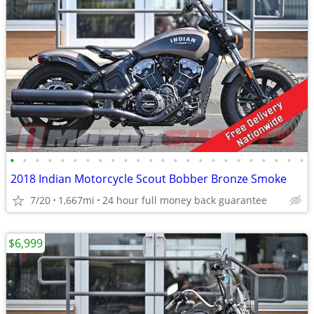
•
•
•
•
•
•
•
•
•
•
•
•
•
•
•
•
•
•
•
•
•
•
•
•
2018 Indian Motorcycle Scout Bobber Bronze Smoke
7/20
1,667mi
24 hour full money back guarantee
$6,999