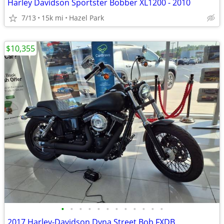
Harley Davidson Sportster Bobber XL1200 - 2010
7/13
15k mi
Hazel Park
$10,355
•
•
•
•
•
•
•
•
•
•
•
•
2017 Harley-Davidson Dyna Street Bob FXDB