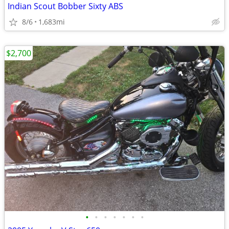
Indian Scout Bobber Sixty ABS
8/6
1,683mi
$2,700
•
•
•
•
•
•
•