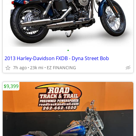
•
2013 Harley-Davidson FXDB - Dyna Street Bob
7h ago
23k mi
EZ FINANCING
$9,399