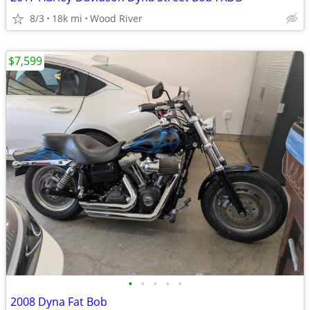
8/3
18k mi
Wood River
$7,599
•
•
•
•
•
2008 Dyna Fat Bob