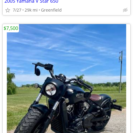
2005 Yamaha V Star 650
7/27
29k mi
Greenfield
$7,500