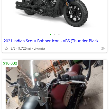
•
•
•
2021 Indian Scout Bobber Icon - ABS (Thunder Black
8/5
9,725mi
Livonia
$10,000