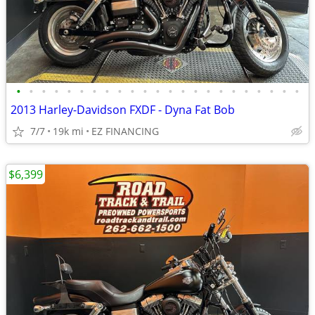
•
•
•
•
•
•
•
•
•
•
•
•
•
•
•
•
•
•
•
•
•
•
•
2013 Harley-Davidson FXDF - Dyna Fat Bob
7/7
19k mi
EZ FINANCING
$6,399