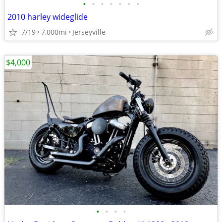
•
•
•
•
•
•
•
2010 harley wideglide
7/19
7,000mi
Jerseyville
$4,000
•
•
•
•