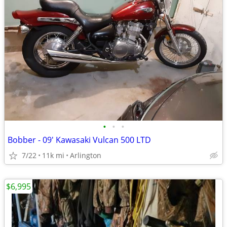
•
•
•
Bobber - 09' Kawasaki Vulcan 500 LTD
7/22
11k mi
Arlington
$6,995