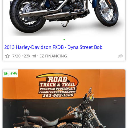
•
2013 Harley-Davidson FXDB - Dyna Street Bob
7/20
23k mi
EZ FINANCING
$6,399