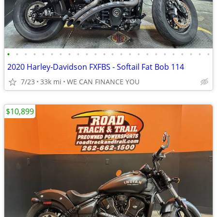
•
•
•
•
•
•
•
•
•
•
•
•
•
•
•
•
•
•
•
•
•
•
•
•
2020 Harley-Davidson FXFBS - Softail Fat Bob 114
7/23
33k mi
WE CAN FINANCE YOU
$10,899