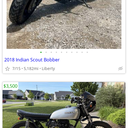
•
•
•
•
•
•
•
•
•
•
2018 Indian Scout Bobber
7/15
5,182mi
Liberty
$3,500