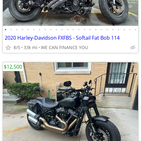
•
•
•
•
•
•
•
•
•
•
•
•
•
•
•
•
•
•
•
•
•
•
•
•
2020 Harley-Davidson FXFBS - Softail Fat Bob 114
8/5
33k mi
WE CAN FINANCE YOU
$12,500