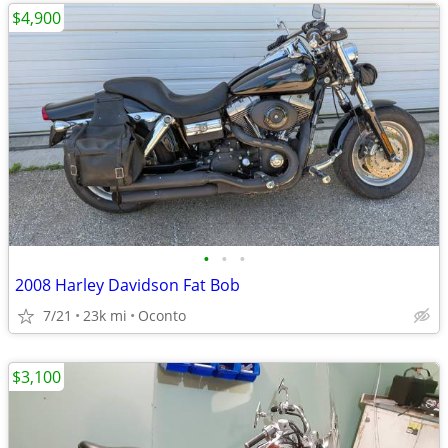
$4,900
•
•
•
2008 Harley Davidson Fat Bob
7/21
23k mi
Oconto
$3,100