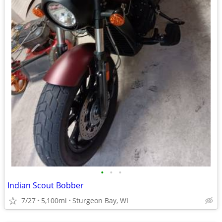
•
•
•
Indian Scout Bobber
7/27
5,100mi
Sturgeon Bay, WI