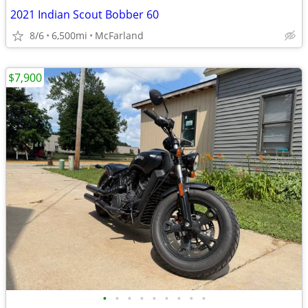
2021 Indian Scout Bobber 60
8/6
6,500mi
McFarland
$7,900
•
•
•
•
•
•
•
•
•