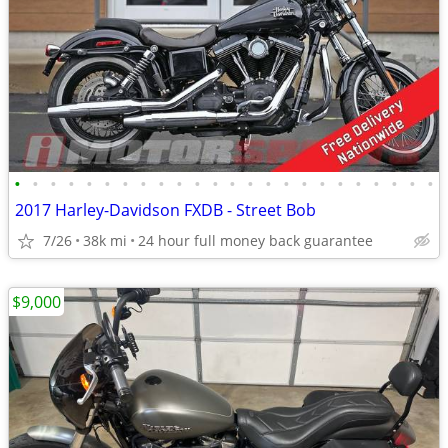
•
•
•
•
•
•
•
•
•
•
•
•
•
•
•
•
•
•
•
•
•
•
•
•
2017 Harley-Davidson FXDB - Street Bob
7/26
38k mi
24 hour full money back guarantee
$9,000