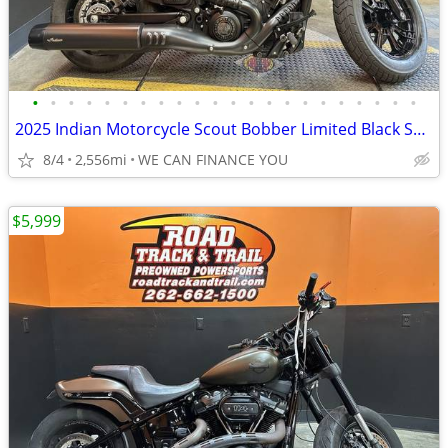
•
•
•
•
•
•
•
•
•
•
•
•
•
•
•
•
•
•
•
•
•
•
2025 Indian Motorcycle Scout Bobber Limited Black Smoke
8/4
2,556mi
WE CAN FINANCE YOU
$5,999