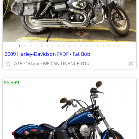
•
•
•
•
•
•
•
•
•
•
•
•
•
•
•
•
•
•
•
2009 Harley-Davidson FXDF - Fat Bob
7/15
16k mi
WE CAN FINANCE YOU
$6,999