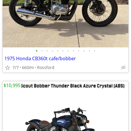
•
•
•
•
•
•
•
•
•
•
•
•
1975 Honda CB360t cafe/bobber
7/7
660mi
Rossford
$10,995