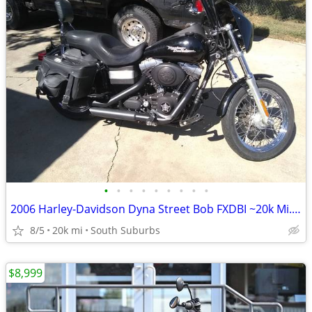
•
•
•
•
•
•
•
•
•
2006 Harley-Davidson Dyna Street Bob FXDBI ~20k Mi.-Custom-$3,700 CASH
8/5
20k mi
South Suburbs
$8,999