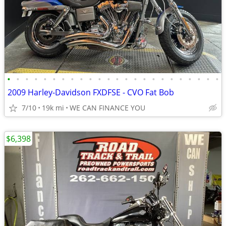
•
•
•
•
•
•
•
•
•
•
•
•
•
•
•
•
•
•
•
•
•
•
•
•
2009 Harley-Davidson FXDFSE - CVO Fat Bob
7/10
19k mi
WE CAN FINANCE YOU
$6,398