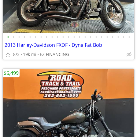
•
•
•
•
•
•
•
•
•
•
•
•
•
•
•
•
•
•
•
•
•
•
•
2013 Harley-Davidson FXDF - Dyna Fat Bob
8/3
19k mi
EZ FINANCING
$6,499