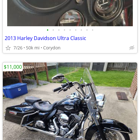
•
•
•
•
•
•
•
•
•
2013 Harley Davidson Ultra Classic
7/26
50k mi
Corydon
$11,000