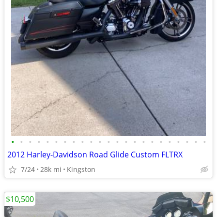
•
•
•
•
•
•
•
•
•
•
•
•
•
•
•
•
•
•
•
•
•
•
•
2012 Harley-Davidson Road Glide Custom FLTRX
7/24
28k mi
Kingston
$10,500