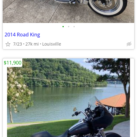
•
•
•
2014 Road King
7/23
27k mi
Louisville
$11,900