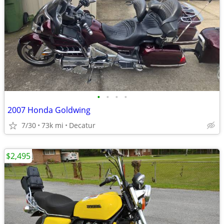
•
•
•
•
2007 Honda Goldwing
7/30
73k mi
Decatur
$2,495