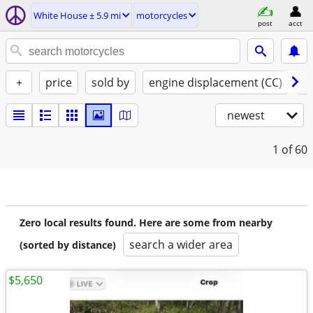
White House ± 5.9 mi
motorcycles
post
acct
+
price
sold by
engine displacement (CC)
st
newest
1
of 60
Zero local results found. Here are some from nearby
search a wider area
(sorted by distance)
$5,650