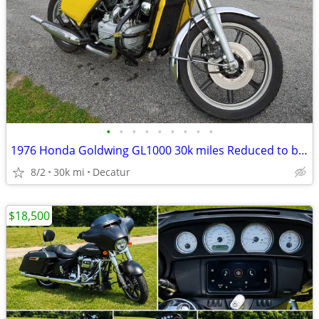
•
•
•
•
•
•
•
•
•
1976 Honda Goldwing GL1000 30k miles Reduced to below Cost!
8/2
30k mi
Decatur
$18,500