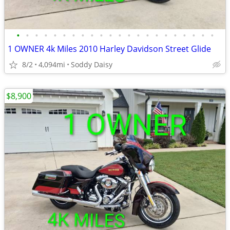
•
•
•
•
•
•
•
•
•
•
•
•
•
•
•
•
•
•
•
•
•
•
1 OWNER 4k Miles 2010 Harley Davidson Street Glide
8/2
4,094mi
Soddy Daisy
$8,900