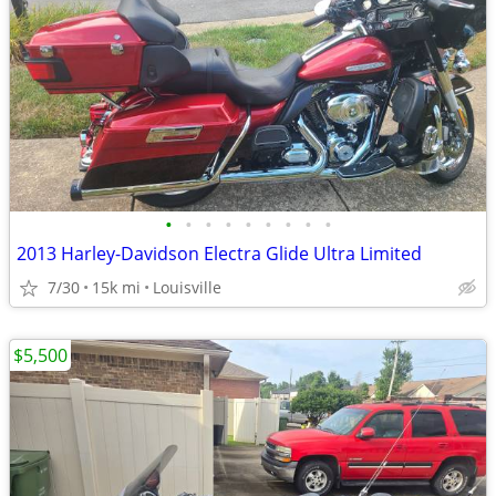
•
•
•
•
•
•
•
•
•
2013 Harley-Davidson Electra Glide Ultra Limited
7/30
15k mi
Louisville
$5,500