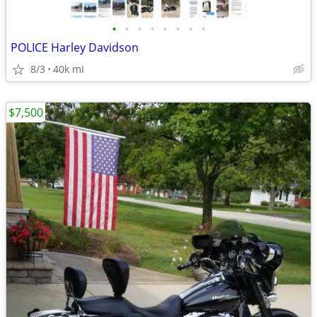
•
•
•
•
•
•
•
•
POLICE Harley Davidson
8/3
40k mi
$7,500