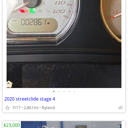
•
•
•
•
•
2020 streetclide stage 4
7/17
2,861mi
Ryland
$23,000