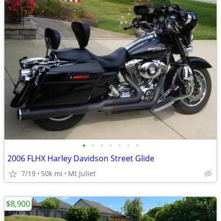
•
•
•
•
•
•
•
2006 FLHX Harley Davidson Street Glide
7/19
50k mi
Mt Juliet
$8,900