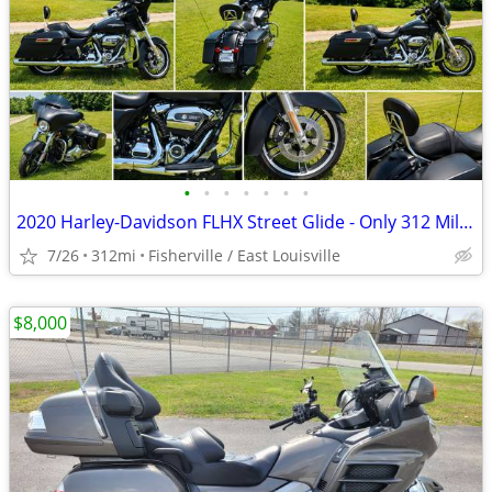
•
•
•
•
•
•
•
2020 Harley-Davidson FLHX Street Glide - Only 312 Miles
7/26
312mi
Fisherville / East Louisville
$8,000