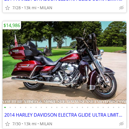
7/28
13k mi
MILAN
$14,986
•
•
•
•
•
•
•
•
•
•
•
•
•
•
•
•
•
•
•
•
•
•
•
•
2014 HARLEY DAVIDSON ELECTRA GLIDE ULTRA LIMITED 12K MILES SEE VIDEO
7/30
13k mi
MILAN