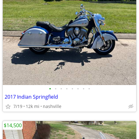
•
•
•
•
•
•
•
•
2017 Indian Springfield
7/19
12k mi
nashville
$14,500