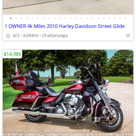
•
•
•
•
•
•
•
•
•
•
•
•
•
•
•
•
•
•
•
•
•
•
1 OWNER 4k Miles 2010 Harley Davidson Street Glide
8/2
4,094mi
Chattanooga
$14,986