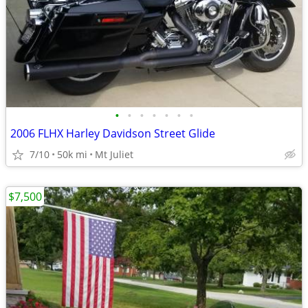
•
•
•
•
•
•
•
2006 FLHX Harley Davidson Street Glide
7/10
50k mi
Mt Juliet
$7,500