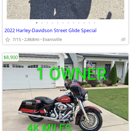
•
•
•
•
•
•
•
•
•
•
•
•
2022 Harley-Davidson Street Glide Special
7/15
2,868mi
Evansville
$8,900