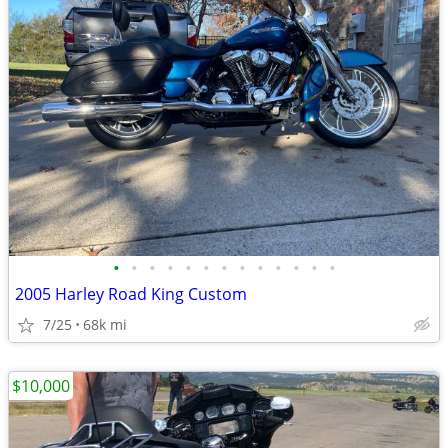
•
•
•
•
•
•
•
•
•
•
•
•
•
2005 Harley Road King Custom
7/25
68k mi
$10,000