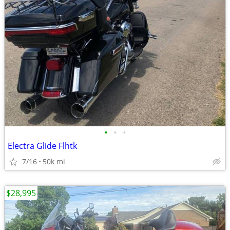
•
•
•
Electra Glide Flhtk
7/16
50k mi
$28,995