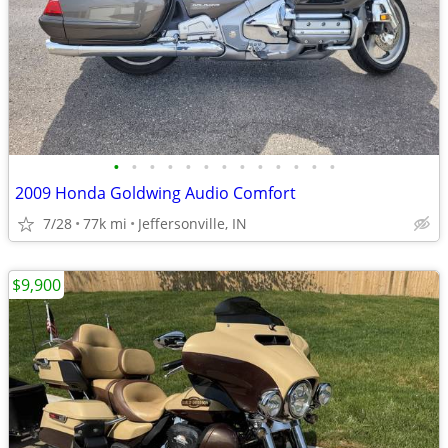
•
•
•
•
•
•
•
•
•
•
•
•
•
2009 Honda Goldwing Audio Comfort
7/28
77k mi
Jeffersonville, IN
$9,900