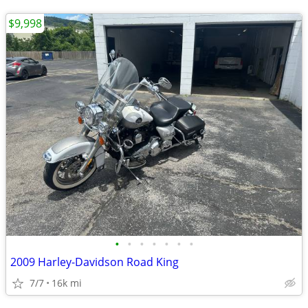
$9,998
•
•
•
•
•
•
•
2009 Harley-Davidson Road King
7/7
16k mi