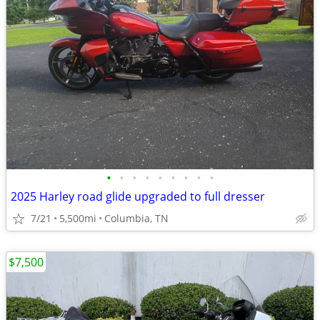
•
•
•
•
•
•
•
•
•
2025 Harley road glide upgraded to full dresser
7/21
5,500mi
Columbia, TN
$7,500