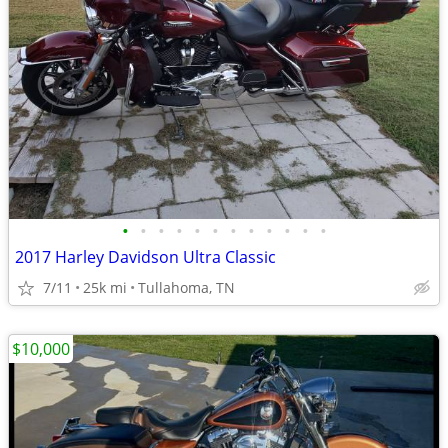
•
•
•
•
•
•
•
•
•
•
•
•
2017 Harley Davidson Ultra Classic
7/11
25k mi
Tullahoma, TN
$10,000