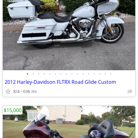
•
•
•
•
•
•
•
•
•
•
•
•
•
•
•
•
2012 Harley-Davidson FLTRX Road Glide Custom
8/4
69k mi
$15,000