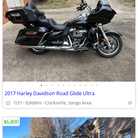
•
•
•
•
•
•
•
•
•
•
•
2017 Harley Davidson Road Glide Ultra
7/21
8,868mi
Clarksville, Sango Area
$6,800