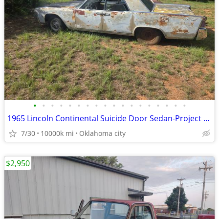
•
•
•
•
•
•
•
•
•
•
•
•
•
•
•
•
•
•
1965 Lincoln Continental Suicide Door Sedan-Project / Parts Car
7/30
10000k mi
Oklahoma city
$2,950