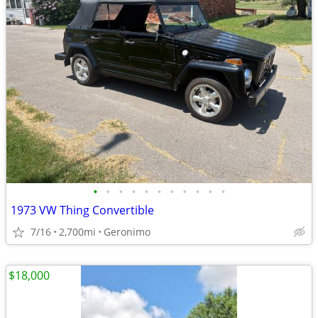
•
•
•
•
•
•
•
•
•
•
•
1973 VW Thing Convertible
7/16
2,700mi
Geronimo
$18,000