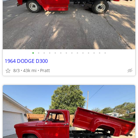
•
•
•
•
•
•
•
•
•
•
•
•
•
•
1964 DODGE D300
8/3
43k mi
Pratt