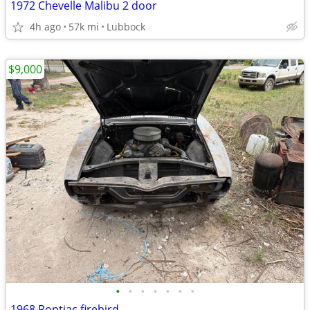
1972 Chevelle Malibu 2 door
4h ago
57k mi
Lubbock
$9,000
•
•
•
•
•
•
•
1968 Pontiac firebird