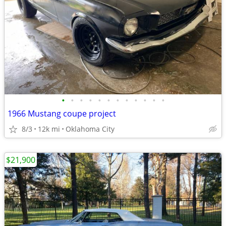
•
•
•
•
•
•
•
•
•
•
•
•
1966 Mustang coupe project
8/3
12k mi
Oklahoma City
$21,900