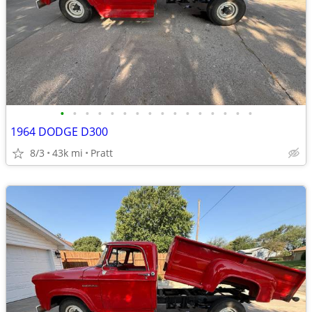
•
•
•
•
•
•
•
•
•
•
•
•
•
•
•
•
1964 DODGE D300
8/3
43k mi
Pratt