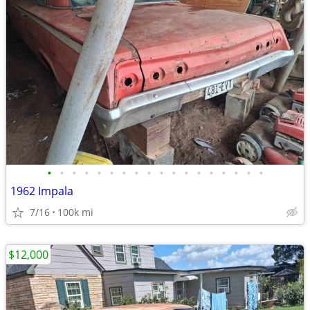
•
•
•
•
•
•
•
•
•
•
•
•
•
•
•
•
•
•
1962 Impala
7/16
100k mi
$12,000