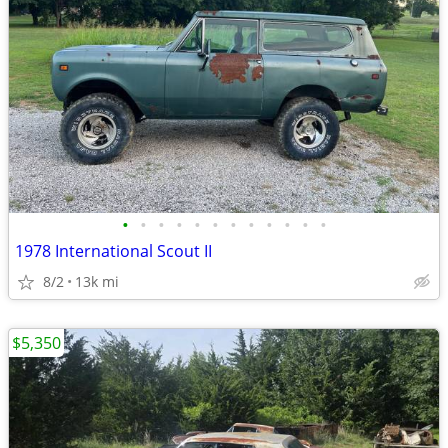
•
•
•
•
•
•
•
•
•
•
•
•
1978 International Scout II
8/2
13k mi
$5,350