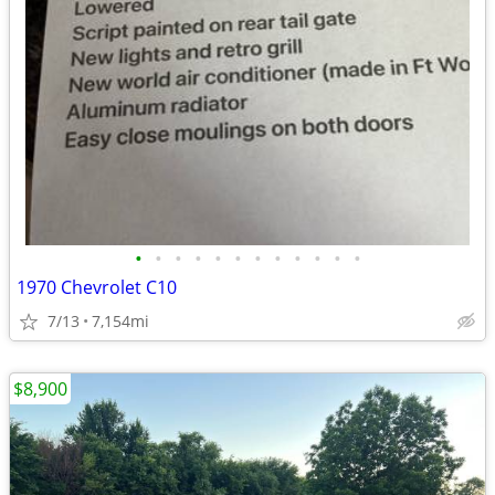
•
•
•
•
•
•
•
•
•
•
•
•
1970 Chevrolet C10
7/13
7,154mi
$8,900