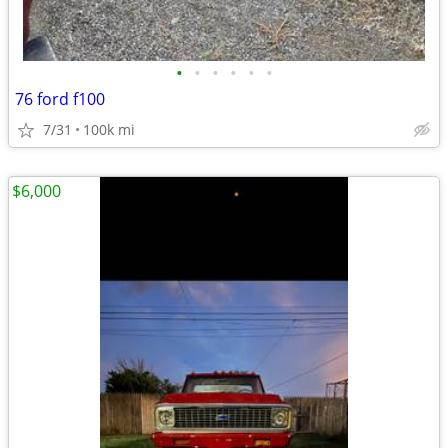
•
•
•
•
•
•
76 ford f100
7/31
100k mi
$6,000