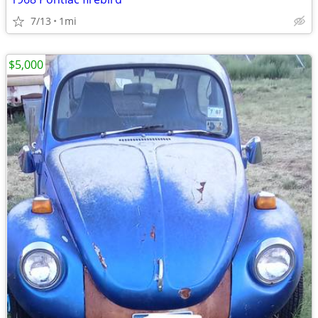
7/13
1mi
$5,000