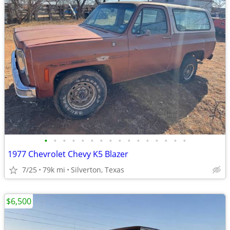
•
•
•
•
•
•
•
•
•
•
•
•
•
•
•
•
1977 Chevrolet Chevy K5 Blazer
7/25
79k mi
Silverton, Texas
$6,500