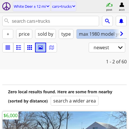
White Deer ± 12 mi
cars+trucks
post
acct
+
price
sold by
type
max 1980 model year
newest
1 - 2
of 60
Zero local results found. Here are some from nearby
search a wider area
(sorted by distance)
$6,000