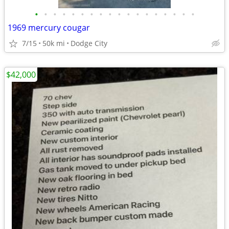
•
•
•
•
•
•
•
•
•
•
•
•
•
•
•
•
•
•
1969 mercury cougar
7/15
50k mi
Dodge City
$42,000