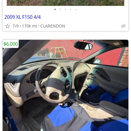
•
•
•
•
•
2009 XL F150 4/4
7/9
170k mi
CLARENDON
$6,000