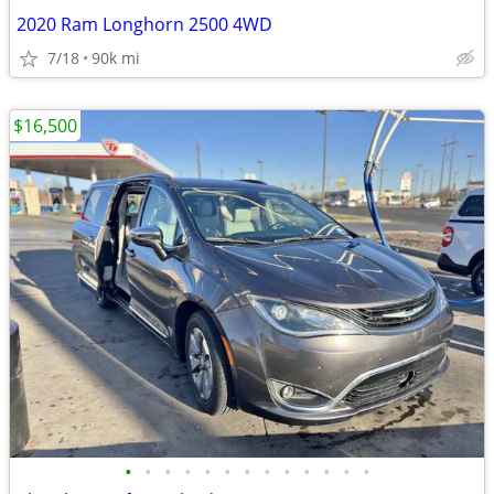
2020 Ram Longhorn 2500 4WD
7/18
90k mi
$16,500
•
•
•
•
•
•
•
•
•
•
•
•
•