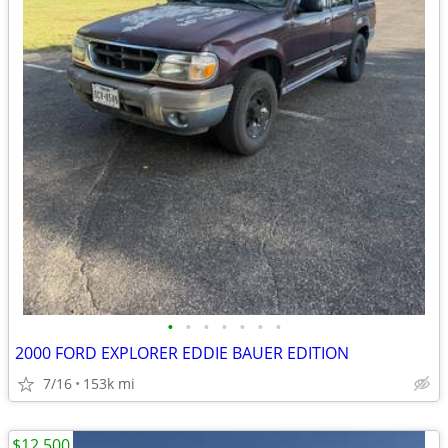
•
•
•
•
•
•
•
2000 FORD EXPLORER EDDIE BAUER EDITION
7/16
153k mi
$12,500