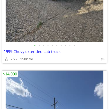
•
•
•
•
•
•
•
•
•
•
1999 Chevy extended cab truck
7/27
150k mi
$14,000