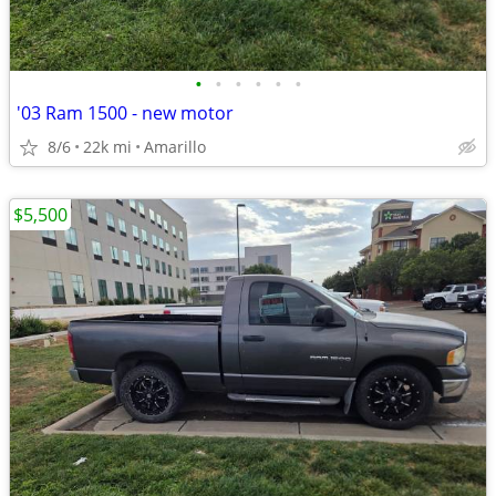
•
•
•
•
•
•
'03 Ram 1500 - new motor
8/6
22k mi
Amarillo
$5,500