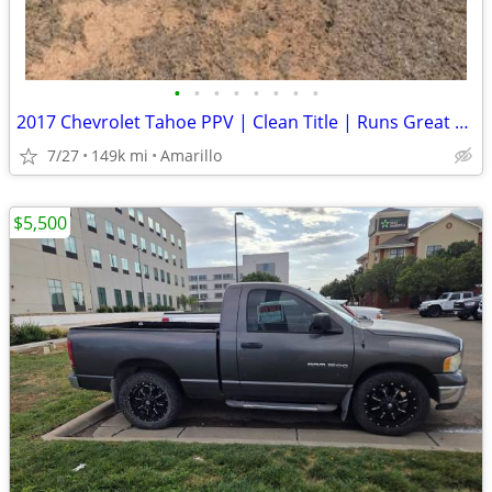
•
•
•
•
•
•
•
•
2017 Chevrolet Tahoe PPV | Clean Title | Runs Great | Cold A/C
7/27
149k mi
Amarillo
$5,500