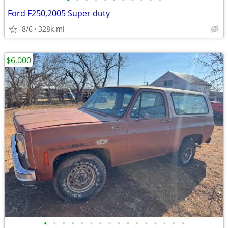
•
•
•
•
•
•
•
•
•
•
•
Ford F250,2005 Super duty
8/6
328k mi
$6,000
•
•
•
•
•
•
•
•
•
•
•
•
•
•
•
•