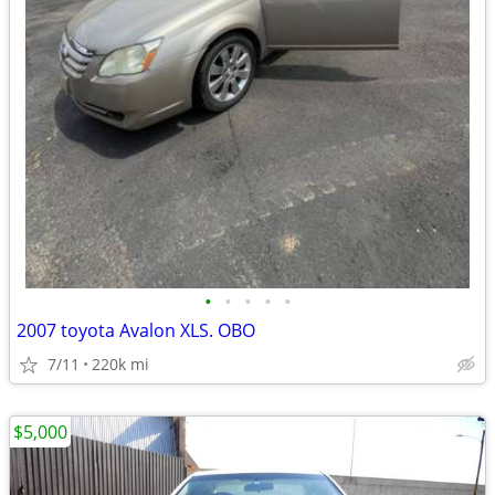
•
•
•
•
•
2007 toyota Avalon XLS. OBO
7/11
220k mi
$5,000