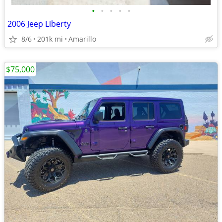
•
•
•
•
•
2006 Jeep Liberty
8/6
201k mi
Amarillo
$75,000