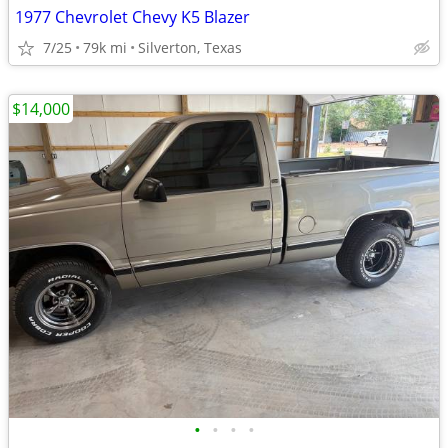
1977 Chevrolet Chevy K5 Blazer
7/25
79k mi
Silverton, Texas
$14,000
•
•
•
•