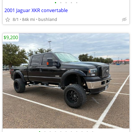
•
•
•
•
•
2001 Jaguar XKR convertable
8/1
84k mi
bushland
$9,200