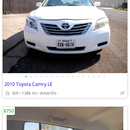
•
•
•
•
•
•
•
•
•
•
•
•
•
•
•
•
2010 Toyota Camry LE
8/6
138k mi
Amarillo
$750