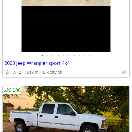
•
•
•
•
•
•
•
•
•
•
2000 Jeep Wrangler sport 4x4
7/12
151k mi
Elk city ok
$20,000