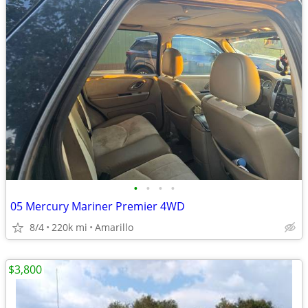
•
•
•
•
05 Mercury Mariner Premier 4WD
8/4
220k mi
Amarillo
$3,800