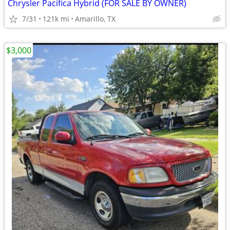
Chrysler Pacifica Hybrid (FOR SALE BY OWNER)
7/31
121k mi
Amarillo, TX
$3,000