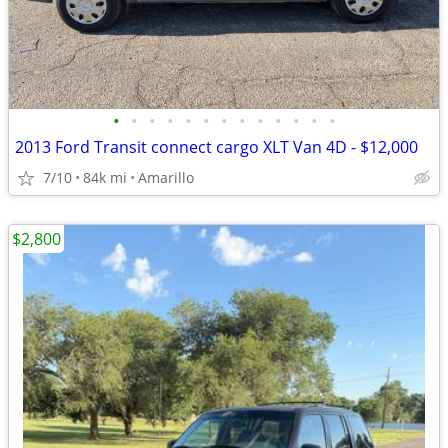
•
•
•
•
•
•
•
•
•
•
•
•
•
2013 Ford Transit connect cargo XLT Van 4D - $12,000
7/10
84k mi
Amarillo
$2,800