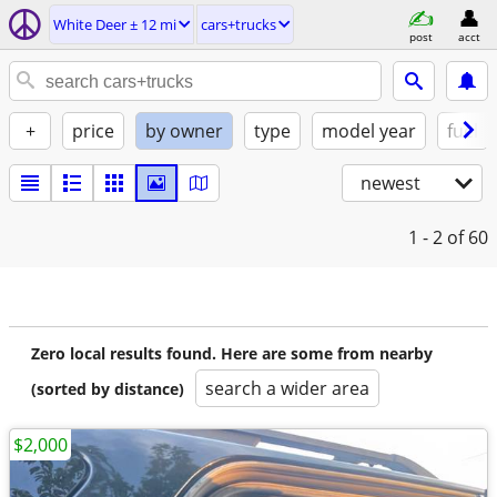
White Deer ± 12 mi
cars+trucks
post
acct
+
price
by owner
type
model year
fuel
newest
1 - 2
of 60
Zero local results found. Here are some from nearby
search a wider area
(sorted by distance)
$2,000