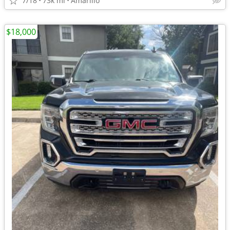
7/18
73k mi
Amarillo
$18,000