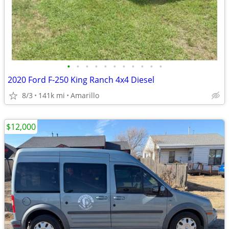
•
•
•
•
•
•
•
•
•
•
•
2020 Ford F-250 King Ranch 4x4 Diesel
8/3
141k mi
Amarillo
$12,000