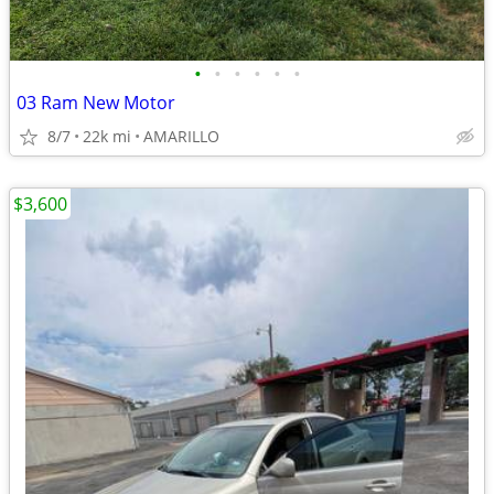
•
•
•
•
•
•
03 Ram New Motor
8/7
22k mi
AMARILLO
$3,600