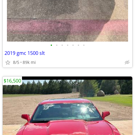
•
•
•
•
•
•
•
2019 gmc 1500 slt
8/5
89k mi
$16,500