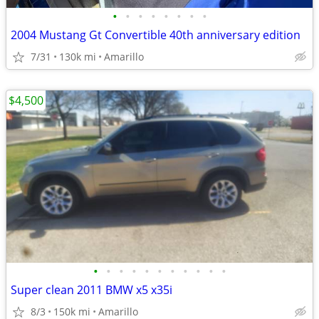
•
•
•
•
•
•
•
•
2004 Mustang Gt Convertible 40th anniversary edition
7/31
130k mi
Amarillo
$4,500
•
•
•
•
•
•
•
•
•
•
•
Super clean 2011 BMW x5 x35i
8/3
150k mi
Amarillo