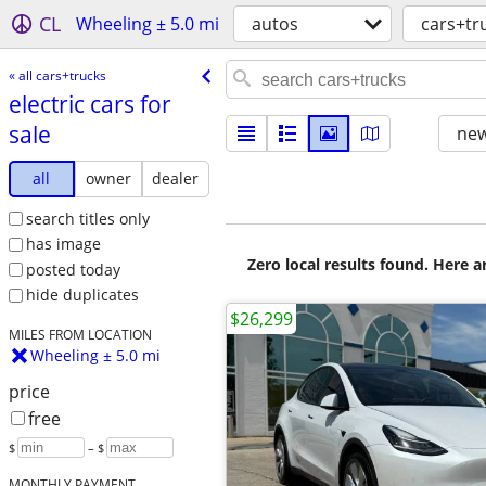
CL
Wheeling ± 5.0 mi
autos
cars+tr
« all cars+trucks
electric cars for
sale
new
all
owner
dealer
search titles only
has image
Zero local results found. Here 
posted today
hide duplicates
$26,299
MILES FROM LOCATION
Wheeling ± 5.0 mi
price
free
$
– $
MONTHLY PAYMENT