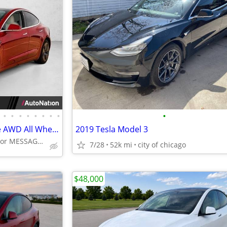
•
•
•
•
•
•
•
•
•
2019 Tesla Model 3 Long Range AWD All Wheel Drive Electric AUTONATION
2019 Tesla Model 3
Call (708) 813-2062 or MESSAGE/CHAT to confirm availability
7/28
52k mi
city of chicago
$48,000