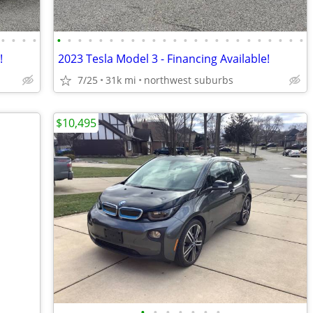
•
•
•
•
•
•
•
•
•
•
•
•
•
•
•
•
•
•
•
•
•
•
•
•
•
•
•
•
!
2023 Tesla Model 3 - Financing Available!
7/25
31k mi
northwest suburbs
$10,495
•
•
•
•
•
•
•