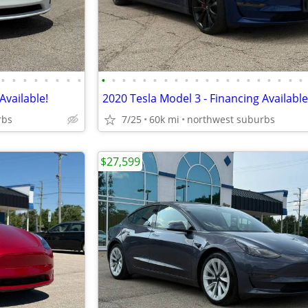
•
•
•
•
•
•
•
•
•
•
•
•
•
•
•
•
•
•
•
•
•
•
•
•
•
•
•
•
Available!
2020 Tesla Model 3 - Financing Available
rbs
7/25
60k mi
northwest suburbs
$27,599