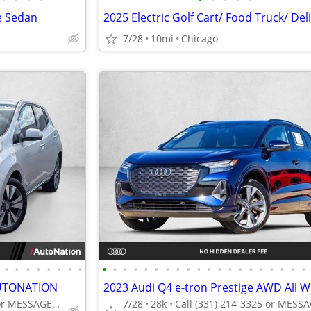
e Sedan
7/28
10mi
Chicago
•
•
•
•
•
•
•
•
•
•
•
•
•
•
•
•
•
•
•
•
•
•
•
•
•
•
•
•
 AUTONATION
Call (224) 207-8552 or MESSAGE/CHAT to confirm availability
7/28
28k