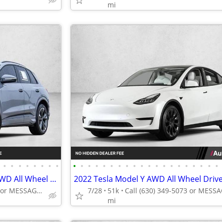
mi
•
•
•
•
•
•
•
•
•
•
•
•
•
•
•
•
•
•
•
•
•
•
•
•
•
•
•
•
2023 Audi Q4 e-tron Prestige AWD All Wheel Drive SUV Electric AUTONATION
Call (331) 214-3325 or MESSAGE/CHAT to confirm availability
7/28
51k
mi