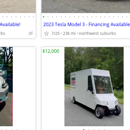
•
•
•
•
•
•
•
•
•
•
•
•
•
•
•
•
•
•
•
•
•
•
•
•
•
•
•
•
Available!
2023 Tesla Model 3 - Financing Available
rbs
7/25
23k mi
northwest suburbs
$12,000
•
•
•
•
•
•
•
•
•