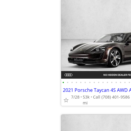
•
•
•
•
•
•
•
•
•
•
•
•
•
•
•
•
7/28
53k
mi