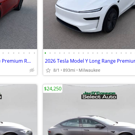
•
•
•
•
•
•
•
•
•
•
•
•
•
•
•
•
•
•
•
•
•
•
•
•
•
•
2026 Tesla Model Y Long Range Premium RWD with 6K Miles For Sale
8/1
893mi
Milwaukee
$24,250