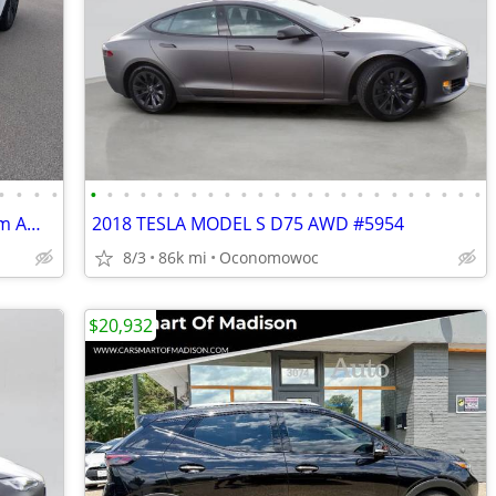
•
•
•
•
•
•
•
•
•
•
•
•
•
•
•
•
•
•
•
•
•
•
•
•
•
•
•
•
2026 Tesla Model Y Long Range Premium AWD With 893 Miles For Sale
2018 TESLA MODEL S D75 AWD #5954
8/3
86k mi
Oconomowoc
$20,932