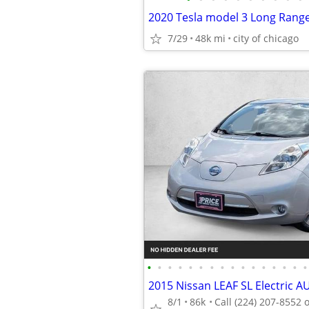
2020 Tesla model 3 Long Rang
7/29
48k mi
city of chicago
•
•
•
•
•
•
•
•
•
•
•
•
•
•
•
•
2015 Nissan LEAF SL Electric
8/1
86k