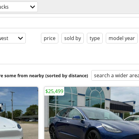
ucks
est
price
sold by
type
model year
search a wider are
are some from nearby (sorted by distance)
$25,499