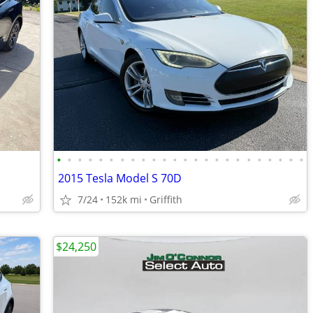
•
•
•
•
•
•
•
•
•
•
•
•
•
•
•
•
•
•
•
•
•
•
•
•
2015 Tesla Model S 70D
7/24
152k mi
Griffith
$24,250