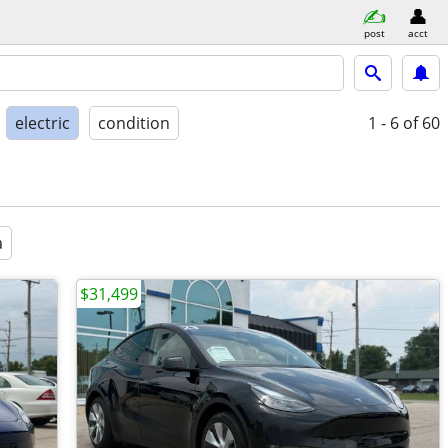
post
acct
electric
condition
1 - 6
of 60
a
$31,499