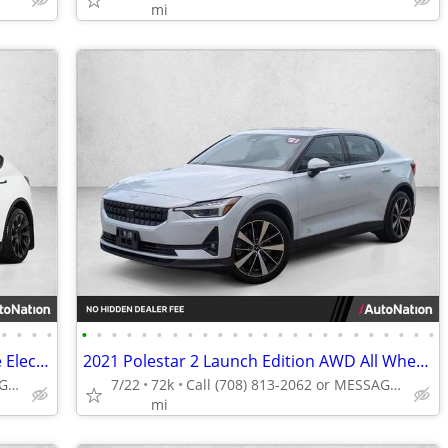
mi
•
•
•
•
•
•
•
•
•
•
•
•
•
•
•
•
•
•
•
•
•
•
•
•
•
•
•
•
2022 Tesla Model Y AWD All Wheel Drive Electric Long Range SUV
2021 Polestar 2 Launch Edition AWD All Wheel Drive Electric AUTONATION
Call (630) 349-5073 or MESSAGE/CHAT to confirm availability
7/22
72k
Call (708) 813-2062 or MESSAGE/CHAT to confirm availability
mi