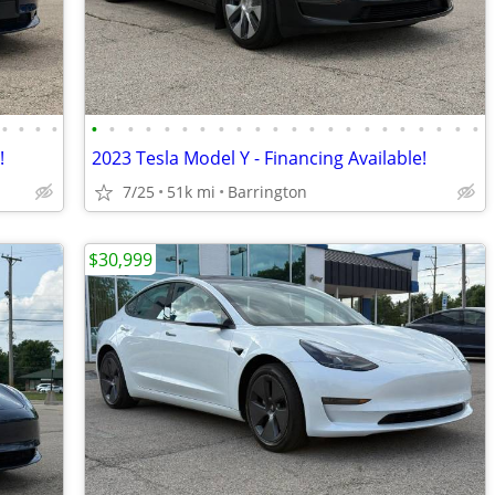
•
•
•
•
•
•
•
•
•
•
•
•
•
•
•
•
•
•
•
•
•
•
•
•
•
•
!
2023 Tesla Model Y - Financing Available!
7/25
51k mi
Barrington
$30,999