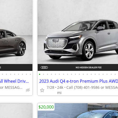
•
•
•
•
•
•
•
•
•
•
•
•
•
•
•
•
•
•
•
•
•
•
•
•
•
•
•
•
2021 Porsche Taycan 4S AWD All Wheel Drive Electric AUTONATION
Call (708) 401-9586 or MESSAGE/CHAT to confirm availability
7/28
24k
mi
$20,000