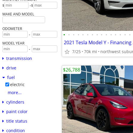
-
$
$
MAKE AND MODEL
ODOMETER
•
•
•
•
•
•
•
•
•
•
•
•
•
•
•
-
2021 Tesla Model Y - Financing 
MODEL YEAR
-
7/25
70k mi
northwest subu
transmission
drive
$26,788
fuel
electric
more...
cylinders
paint color
title status
condition