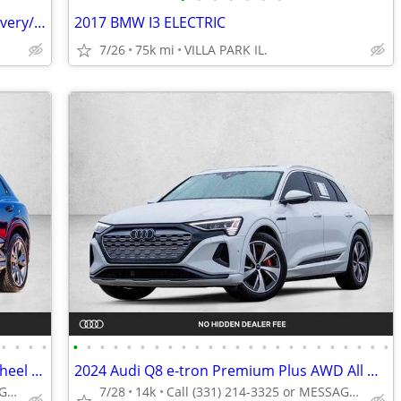
2025 Electric Golf Cart/ Food Truck/ Delivery/ Maintanence
2017 BMW I3 ELECTRIC
7/26
75k mi
VILLA PARK IL.
•
•
•
•
•
•
•
•
•
•
•
•
•
•
•
•
•
•
•
•
•
•
•
•
•
•
•
•
2023 Audi Q4 e-tron Prestige AWD All Wheel Drive SUV Electric AUTONATION
2024 Audi Q8 e-tron Premium Plus AWD All Wheel Drive Certified SUV Electric AUTO
Call (331) 214-3325 or MESSAGE/CHAT to confirm availability
7/28
14k
Call (331) 214-3325 or MESSAGE/CHAT to confirm availability