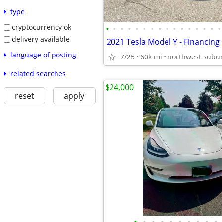
type
cryptocurrency ok
•
•
•
•
•
•
•
•
•
•
•
•
•
•
•
•
delivery available
2021 Tesla Model Y - Financing 
language of posting
7/25
60k mi
northwest subu
related searches
$24,000
reset
apply
•
•
•
•
•
•
•
•
•
•