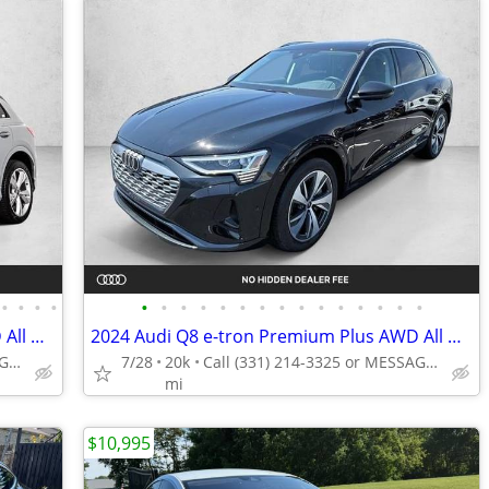
•
•
•
•
•
•
•
•
•
•
•
•
•
•
•
•
•
•
•
2023 Audi Q4 e-tron Premium Plus AWD All Wheel Drive SUV Electric AUTONATION
2024 Audi Q8 e-tron Premium Plus AWD All Wheel Drive Certified SUV Electric AUTO
Call (708) 401-9586 or MESSAGE/CHAT to confirm availability
7/28
20k
Call (331) 214-3325 or MESSAGE/CHAT to confirm availability
mi
$10,995