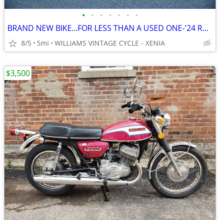
•
•
•
•
•
•
•
BRAND NEW BIKE...FOR LESS THAN A USED ONE-'24 ROYAL ENFIELD METEOR 350
8/5
5mi
WILLIAMS VINTAGE CYCLE - XENIA
$3,500