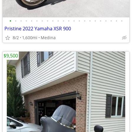
•
•
•
•
•
•
•
•
•
•
•
•
•
•
•
•
•
•
•
•
•
•
Pristine 2022 Yamaha XSR 900
8/2
1,600mi
Medina
$9,500