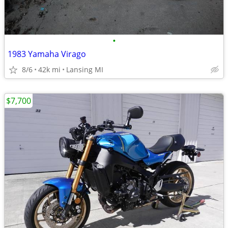
•
1983 Yamaha Virago
8/6
42k mi
Lansing MI
$7,700