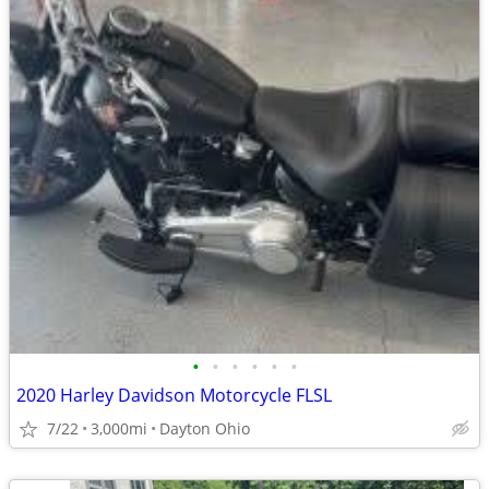
•
•
•
•
•
•
2020 Harley Davidson Motorcycle FLSL
7/22
3,000mi
Dayton Ohio