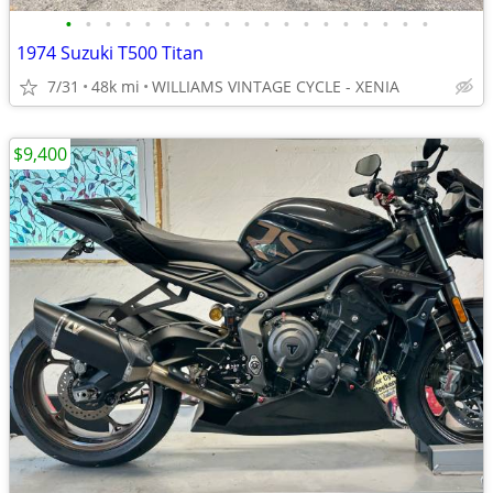
•
•
•
•
•
•
•
•
•
•
•
•
•
•
•
•
•
•
•
1974 Suzuki T500 Titan
7/31
48k mi
WILLIAMS VINTAGE CYCLE - XENIA
$9,400