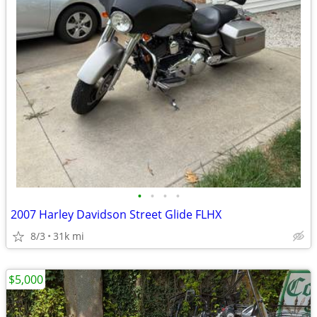
•
•
•
•
2007 Harley Davidson Street Glide FLHX
8/3
31k mi
$5,000