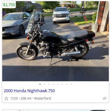
$2,700
•
•
•
•
•
•
•
•
2000 Honda Nighthawk 750
7/25
20k mi
Waterford