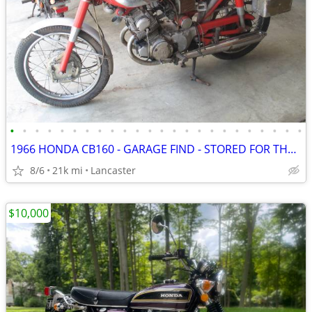
•
•
•
•
•
•
•
•
•
•
•
•
•
•
•
•
•
•
•
•
•
•
•
•
1966 HONDA CB160 - GARAGE FIND - STORED FOR THE PAST 35 YEARS
8/6
21k mi
Lancaster
$10,000