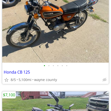
•
•
•
•
•
•
Honda CB 125
8/5
5,100mi
wayne county
$7,100