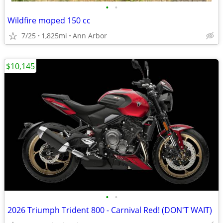
•
•
Wildfire moped 150 cc
7/25
1,825mi
Ann Arbor
$10,145
•
•
2026 Triumph Trident 800 - Carnival Red! (DON'T WAIT)