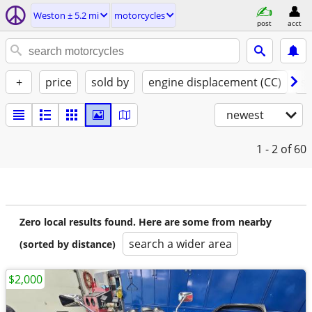
Weston ± 5.2 mi
motorcycles
post
acct
+
price
sold by
engine displacement (CC)
st
newest
1 - 2
of 60
Zero local results found. Here are some from nearby
search a wider area
(sorted by distance)
$2,000