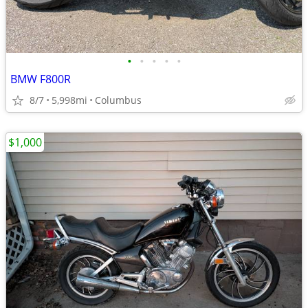
•
•
•
•
•
BMW F800R
8/7
5,998mi
Columbus
$1,000