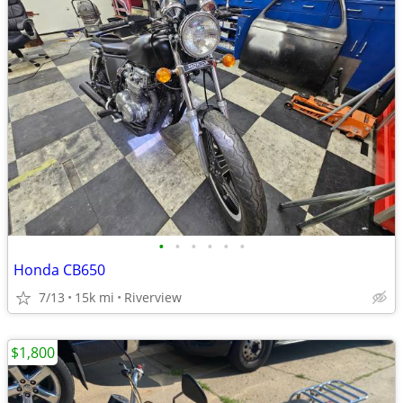
•
•
•
•
•
•
Honda CB650
7/13
15k mi
Riverview
$1,800