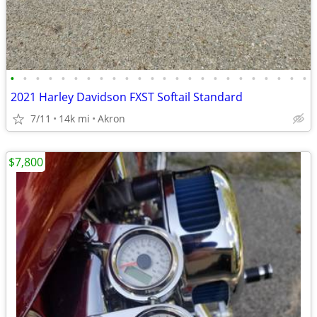
•
•
•
•
•
•
•
•
•
•
•
•
•
•
•
•
•
•
•
•
•
•
•
•
2021 Harley Davidson FXST Softail Standard
7/11
14k mi
Akron
$7,800