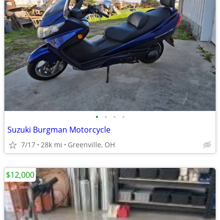
•
•
•
•
Suzuki Burgman Motorcycle
7/17
28k mi
Greenville, OH
$12,000