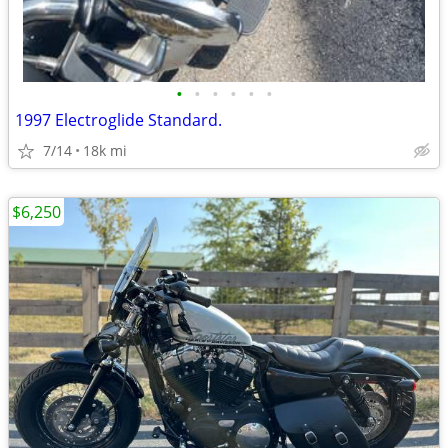
•
•
•
•
•
•
1997 Electroglide Standard.
7/14
18k mi
$6,250