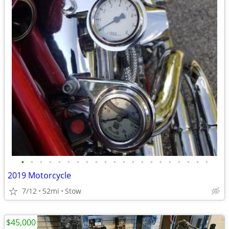
•
•
•
•
•
•
•
•
•
•
•
•
•
•
•
•
•
•
•
•
•
2019 Motorcycle
7/12
52mi
Stow
$45,000