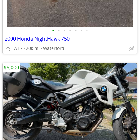
•
•
•
•
•
•
•
2000 Honda NightHawk 750
7/17
20k mi
Waterford
$6,000