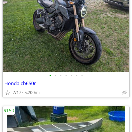
•
•
•
•
•
•
•
Honda cb650r
7/17
5,200mi
$150