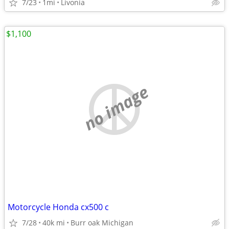
7/23
1mi
Livonia
$1,100
no image
Motorcycle Honda cx500 c
7/28
40k mi
Burr oak Michigan