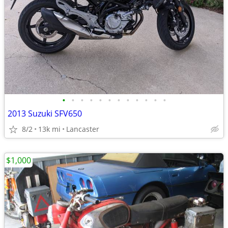
•
•
•
•
•
•
•
•
•
•
•
•
2013 Suzuki SFV650
8/2
13k mi
Lancaster
$1,000