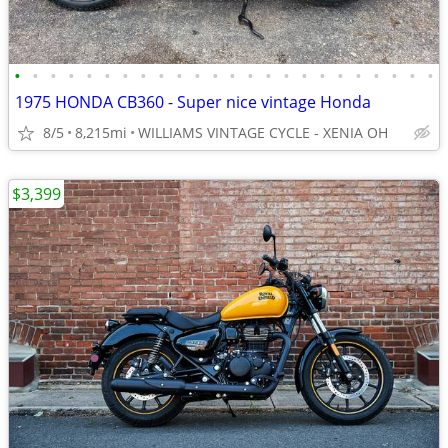
•
•
•
•
•
•
•
•
•
•
•
•
•
•
•
•
•
•
•
•
•
•
•
•
1975 HONDA CB360 - Super nice vintage Honda
8/5
8,215mi
WILLIAMS VINTAGE CYCLE - XENIA OH
$3,399