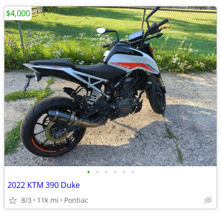
$4,000
•
•
•
•
•
•
2022 KTM 390 Duke
8/3
11k mi
Pontiac