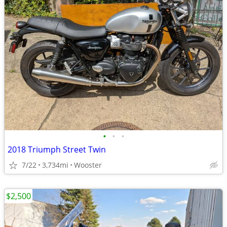
•
•
•
2018 Triumph Street Twin
7/22
3,734mi
Wooster
$2,500