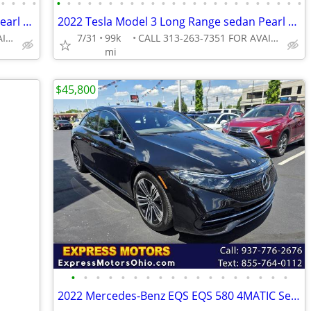
•
•
•
•
•
•
•
•
•
•
•
•
•
•
•
•
•
•
•
•
•
•
•
•
•
•
•
•
2022 Tesla Model 3 Long Range sedan Pearl White Multi-Coat
2022 Tesla Model 3 Long Range sedan Pearl White Multi-Coat
CALL 313-263-7351 FOR AVAILABILITY
7/31
99k
CALL 313-263-7351 FOR AVAILABILITY
mi
$45,800
•
•
•
•
•
•
•
•
•
•
•
•
•
•
•
•
•
•
2022 Mercedes-Benz EQS EQS 580 4MATIC Sedan GUARANTEE APPROVAL!!