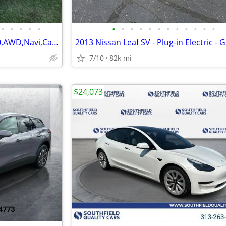
•
•
•
•
•
•
•
•
•
•
•
•
•
•
•
•
•
2025 Ford Mustang Mach-e,400,AWD,Navi,Camera,Remote Start,leather,Roof
7/10
82k mi
$24,073