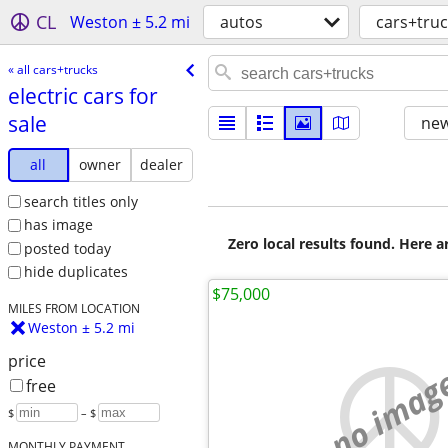
CL
Weston ± 5.2 mi
autos
cars+truc
« all cars+trucks
electric cars for
sale
new
all
owner
dealer
search titles only
has image
Zero local results found. Here 
posted today
hide duplicates
$75,000
MILES FROM LOCATION
Weston ± 5.2 mi
price
no imag
free
$
– $
MONTHLY PAYMENT