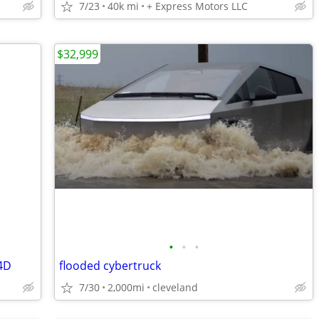
7/23
40k mi
+ Express Motors LLC
$32,999
•
•
•
 4D
flooded cybertruck
7/30
2,000mi
cleveland