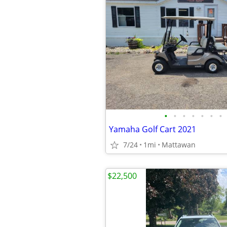
•
•
•
•
•
•
•
Yamaha Golf Cart 2021
7/24
1mi
Mattawan
$22,500