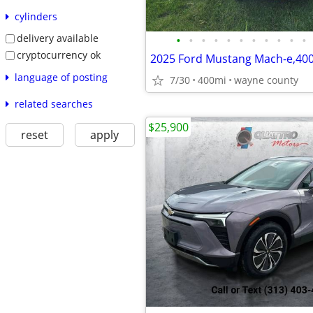
cylinders
delivery available
•
•
•
•
•
•
•
•
•
•
•
cryptocurrency ok
language of posting
7/30
400mi
wayne county
related searches
$25,900
reset
apply