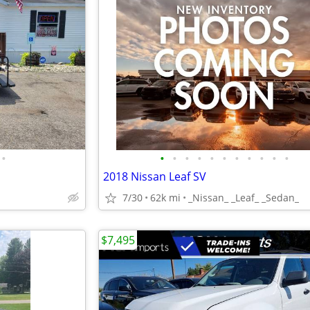
•
•
•
•
•
•
•
•
•
•
•
•
2018 Nissan Leaf SV
7/30
62k mi
_Nissan_ _Leaf_ _Sedan_
$7,495