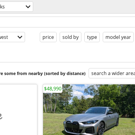
ks
est
price
sold by
type
model year
search a wider are
are some from nearby (sorted by distance)
$48,990
e