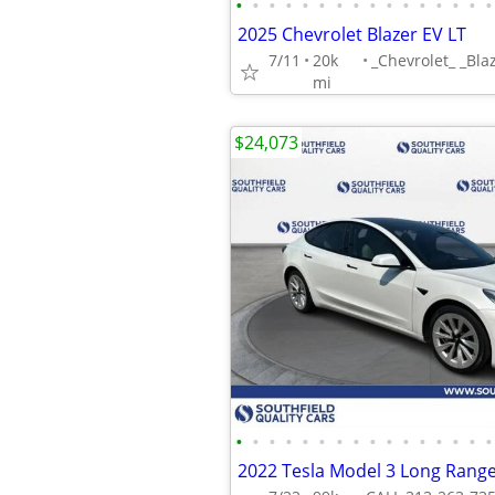
•
•
•
•
•
•
•
•
•
•
•
•
•
•
•
•
2025 Chevrolet Blazer EV LT
7/11
20k
mi
$24,073
•
•
•
•
•
•
•
•
•
•
•
•
•
•
•
•