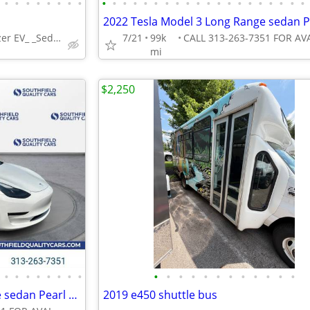
•
•
•
•
•
•
•
•
•
•
•
•
•
•
•
•
•
•
•
•
•
•
•
•
•
•
•
•
_Chevrolet_ _Blazer EV_ _Sedan_
7/21
99k
mi
$2,250
•
•
•
•
•
•
•
•
•
•
•
•
•
•
•
•
•
•
•
•
2022 Tesla Model 3 Long Range sedan Pearl White Multi-Coat
2019 e450 shuttle bus