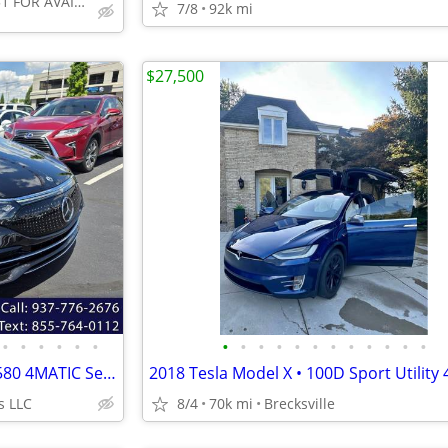
CALL 313-263-7351 FOR AVAILABILITY
7/8
92k mi
$27,500
•
•
•
•
•
•
•
•
•
•
•
•
•
•
•
•
•
•
2022 Mercedes-Benz EQS EQS 580 4MATIC Sedan GUARANTEE APPROVAL!!
2018 Tesla Model X • 100D Sport Utility
s LLC
8/4
70k mi
Brecksville