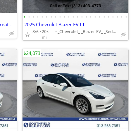
•
•
•
•
•
•
•
•
•
•
•
•
•
•
•
•
•
•
•
•
•
•
•
•
2013 Nissan Leaf SV - Plug-in Electric - Great Options - 80k Miles
2025 Chevrolet Blazer EV LT
8/6
20k
_Chevrolet_ _Blazer EV_ _Sedan_
mi
$24,073