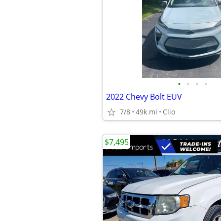
•
•
•
•
2022 Chevy Bolt EUV
7/8
49k mi
Clio
$7,495