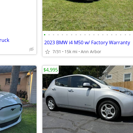
•
•
•
•
•
•
•
•
•
•
•
•
•
•
•
•
•
•
•
•
ruck
2023 BMW i4 M50 w/ Factory Warranty
7/31
15k mi
Ann Arbor
$4,995