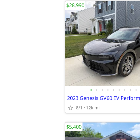
$28,990
•
•
•
•
•
•
•
•
•
2023 Genesis GV60 EV Perfor
8/1
12k mi
$5,400