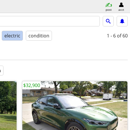
post
acct
electric
condition
1 - 6
of 60
a
$32,900