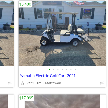
$5,400
•
•
•
•
•
•
•
Yamaha Electric Golf Cart 2021
7/24
1mi
Mattawan
$17,995