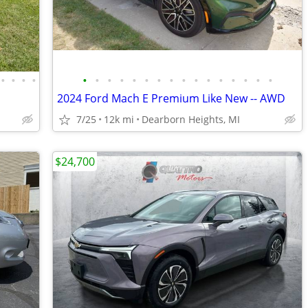
•
•
•
•
•
•
•
•
•
•
•
•
•
•
•
•
•
•
•
•
2024 Ford Mach E Premium Like New -- AWD
7/25
12k mi
Dearborn Heights, MI
$24,700