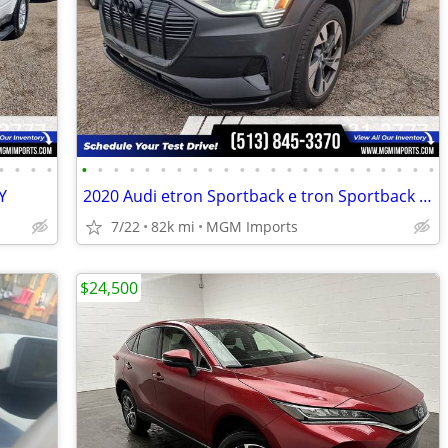
•
•
•
•
•
•
•
•
•
•
•
•
•
•
•
•
•
•
•
•
•
•
•
•
•
•
•
Y
2020 Audi etron Sportback e tron Sportback e-tron Sportback quattro Pr
7/22
82k mi
MGM Imports
$24,500