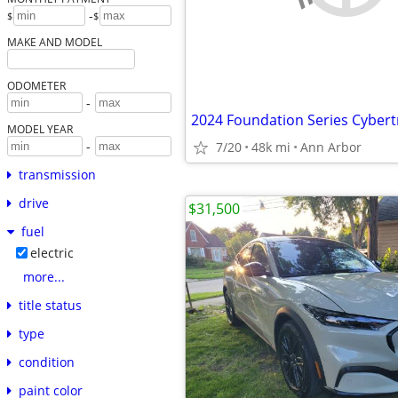
-
$
$
MAKE AND MODEL
ODOMETER
-
2024 Foundation Series Cybert
MODEL YEAR
-
7/20
48k mi
Ann Arbor
transmission
drive
$31,500
fuel
electric
more...
title status
type
condition
paint color