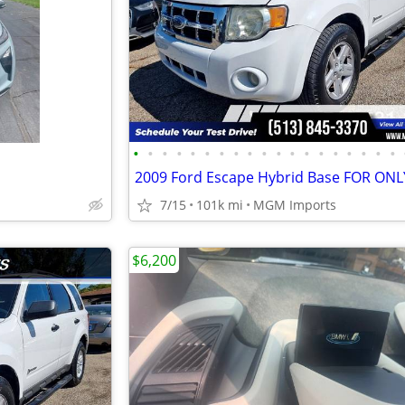
•
•
•
•
•
•
•
•
•
•
•
•
•
•
•
•
•
•
•
2009 Ford Escape Hybrid Base FOR ONL
7/15
101k mi
MGM Imports
$6,200