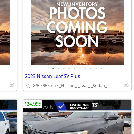
•
•
•
•
•
•
•
•
•
•
2023 Nissan Leaf SV Plus
8/5
35k mi
_Nissan_ _Leaf_ _Sedan_
$24,995