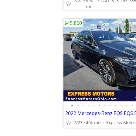
7/22
99k
mi
$45,800
•
•
•
•
•
•
•
•
•
•
•
•
7/23
40k mi
+ Express Motor