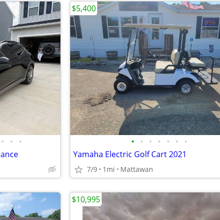
$5,400
•
•
•
•
•
•
•
•
•
•
mance
Yamaha Electric Golf Cart 2021
7/9
1mi
Mattawan
$10,995