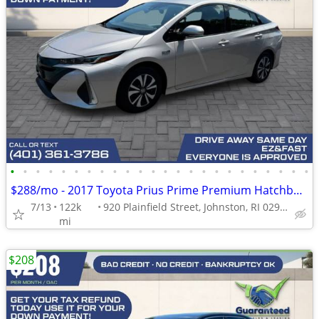
•
•
•
•
•
•
•
•
•
•
•
•
•
•
•
•
•
•
•
•
•
•
•
•
$288/mo - 2017 Toyota Prius Prime Premium Hatchback 4D
7/13
122k
920 Plainfield Street, Johnston, RI 02919
mi
$208