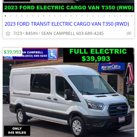
•
•
•
•
•
•
•
•
•
•
•
•
•
•
•
•
•
•
•
•
•
•
•
•
2023 FORD TRANSIT ELECTRIC CARGO VAN T350 (RWD)
7/23
845mi
SEAN CAMPBELL 603-689-4245
$39,993