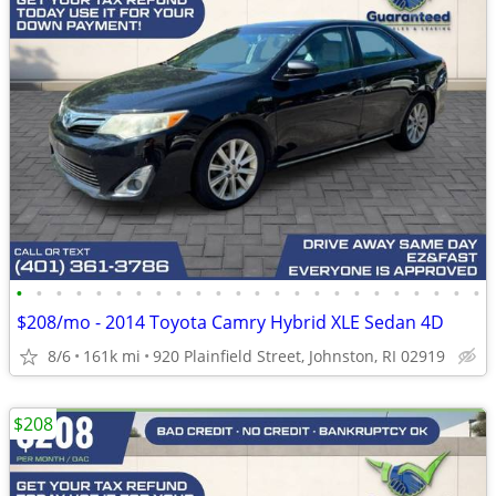
•
•
•
•
•
•
•
•
•
•
•
•
•
•
•
•
•
•
•
•
•
•
•
•
$208/mo - 2014 Toyota Camry Hybrid XLE Sedan 4D
8/6
161k mi
920 Plainfield Street, Johnston, RI 02919
$208