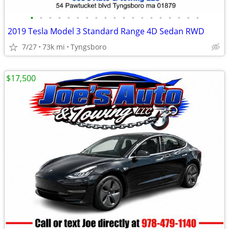
•
•
•
•
•
•
•
•
•
•
•
•
•
•
•
•
•
•
•
2019 Tesla Model 3 Standard Range 4D Sedan RWD
7/27
73k mi
Tyngsboro
$17,500