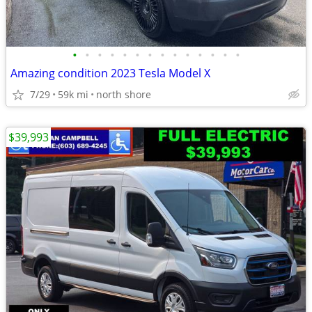
•
•
•
•
•
•
•
•
•
•
•
•
•
•
Amazing condition 2023 Tesla Model X
7/29
59k mi
north shore
$39,993