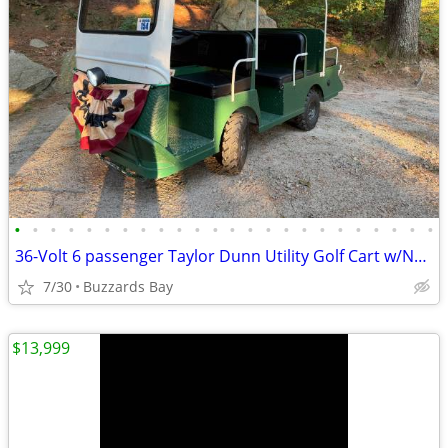
•
•
•
•
•
•
•
•
•
•
•
•
•
•
•
•
•
•
•
•
•
•
•
•
36-Volt 6 passenger Taylor Dunn Utility Golf Cart w/New Lithium Battery & Tires
7/30
Buzzards Bay
$13,999