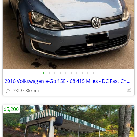
•
•
•
•
•
•
•
•
•
•
2016 Volkswagen e-Golf SE - 68,415 Miles - DC Fast Charging - Clean Ti
7/29
86k mi
$5,200