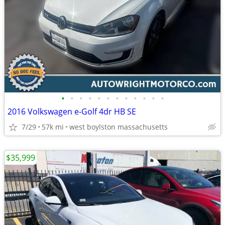
•
•
•
•
•
•
•
•
•
•
•
•
2016 Volkswagen e-Golf 4dr HB SE
7/29
57k mi
west boylston massachusetts
$35,999