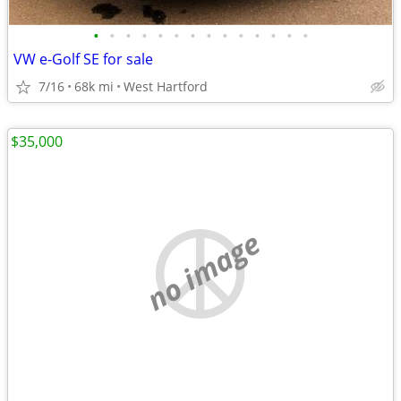
•
•
•
•
•
•
•
•
•
•
•
•
•
•
VW e-Golf SE for sale
7/16
68k mi
West Hartford
$35,000
no image