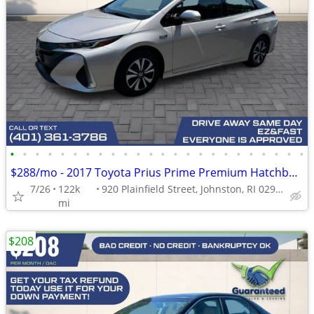
•
•
•
•
•
•
•
•
•
•
•
•
•
•
•
•
•
•
•
•
•
•
•
•
$288/mo - 2017 Toyota Prius Prime Premium Hatchback 4D
7/26
122k
920 Plainfield Street, Johnston, RI 02919
mi
$208