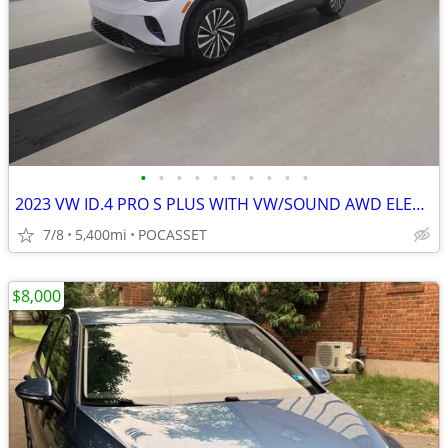
•
•
•
•
•
•
•
•
•
•
2023 VW ID.4 PRO S PLUS WITH VW/SOUND AWD ELECTRIC
7/8
5,400mi
POCASSET
$8,000