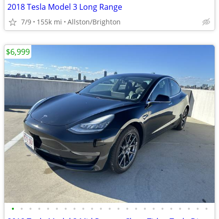
2018 Tesla Model 3 Long Range
7/9
155k mi
Allston/Brighton
$6,999
•
•
•
•
•
•
•
•
•
•
•
•
•
•
•
•
•
•
•
•
•
•
•