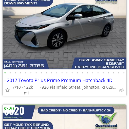
•
•
•
•
•
•
•
•
•
•
•
•
•
•
•
•
•
•
•
•
•
•
•
•
- 2017 Toyota Prius Prime Premium Hatchback 4D
7/10
122k
920 Plainfield Street, Johnston, RI 02919
mi
$320