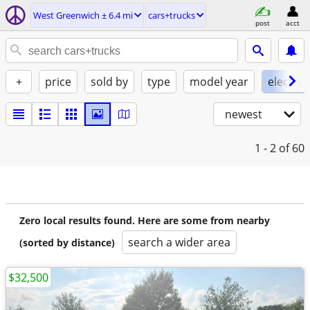
West Greenwich ± 6.4 mi
cars+trucks
post
acct
+
price
sold by
type
model year
electric
newest
1 - 2
of 60
Zero local results found. Here are some from nearby
search a wider area
(sorted by distance)
$32,500