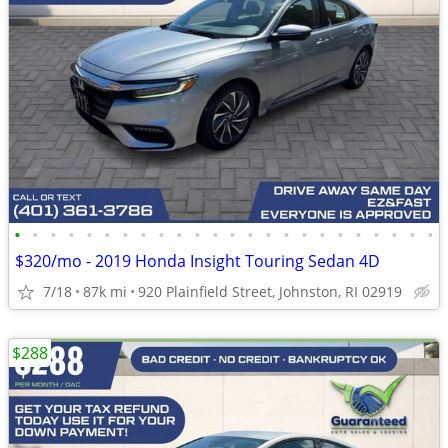
•
•
•
•
•
•
•
•
•
•
•
•
•
•
•
•
•
•
•
•
•
•
•
•
$320/mo - 2019 Honda Insight Touring Sedan 4D
7/18
87k mi
920 Plainfield Street, Johnston, RI 02919
$288