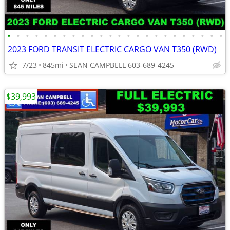
•
•
•
•
•
•
•
•
•
•
•
•
•
•
•
•
•
•
•
•
•
•
•
•
2023 FORD TRANSIT ELECTRIC CARGO VAN T350 (RWD)
7/23
845mi
SEAN CAMPBELL 603-689-4245
$39,993