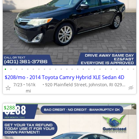
•
•
•
•
•
•
•
•
•
•
•
•
•
•
•
•
•
•
•
•
•
•
•
•
$208/mo - 2014 Toyota Camry Hybrid XLE Sedan 4D
7/23
161k
920 Plainfield Street, Johnston, RI 02919
mi
$288