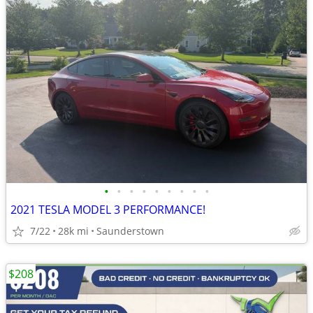
•
•
•
•
•
•
•
•
•
2021 TESLA MODEL 3 PERFORMANCE!
7/22
28k mi
Saunderstown
$208