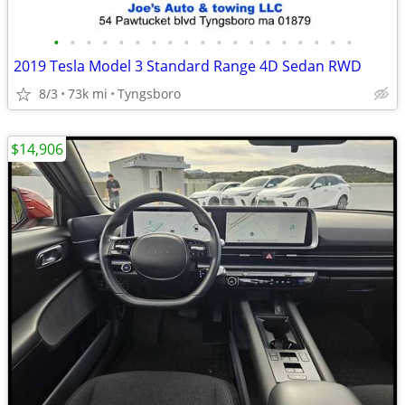
•
•
•
•
•
•
•
•
•
•
•
•
•
•
•
•
•
•
•
2019 Tesla Model 3 Standard Range 4D Sedan RWD
8/3
73k mi
Tyngsboro
$14,906