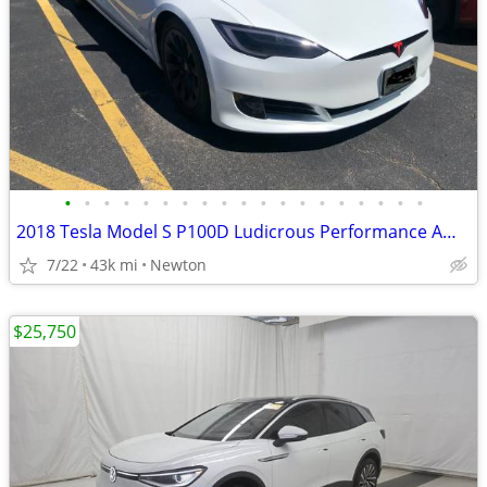
•
•
•
•
•
•
•
•
•
•
•
•
•
•
•
•
•
•
•
2018 Tesla Model S P100D Ludicrous Performance AWD
7/22
43k mi
Newton
$25,750