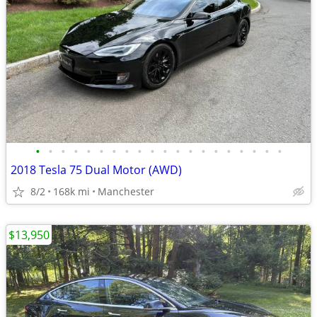
•
•
•
•
•
•
•
•
•
•
•
•
•
•
•
•
•
•
•
•
2018 Tesla 75 Dual Motor (AWD)
8/2
168k mi
Manchester
$13,950