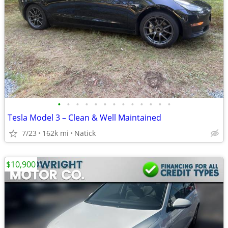
•
•
•
•
•
•
•
•
•
•
•
•
•
Tesla Model 3 – Clean & Well Maintained
7/23
162k mi
Natick
$10,900