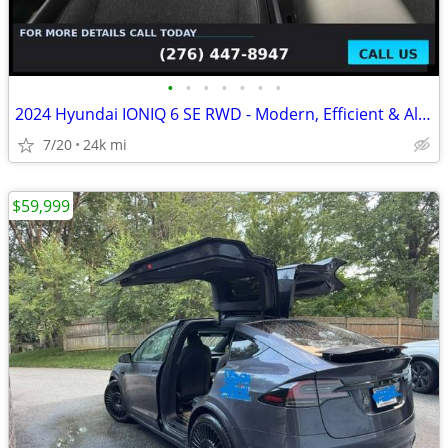
•
•
•
•
•
•
•
2024 Hyundai IONIQ 6 SE RWD - Modern, Efficient & All-Electric
7/20
24k mi
$59,999