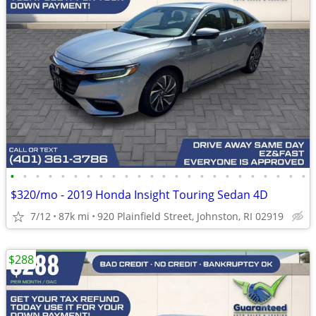
•
•
•
•
•
•
•
•
•
•
•
•
•
•
•
•
•
•
•
•
•
•
•
•
$320/mo - 2019 Honda Insight Touring Sedan 4D
7/12
87k mi
920 Plainfield Street, Johnston, RI 02919
$288