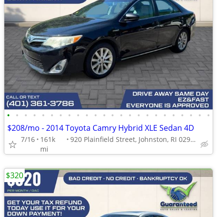
•
•
•
•
•
•
•
•
•
•
•
•
•
•
•
•
•
•
•
•
•
•
•
•
$208/mo - 2014 Toyota Camry Hybrid XLE Sedan 4D
7/16
161k
920 Plainfield Street, Johnston, RI 02919
mi
$320