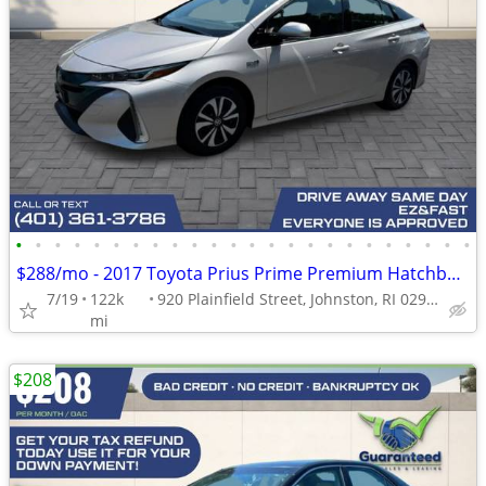
•
•
•
•
•
•
•
•
•
•
•
•
•
•
•
•
•
•
•
•
•
•
•
•
$288/mo - 2017 Toyota Prius Prime Premium Hatchback 4D
7/19
122k
920 Plainfield Street, Johnston, RI 02919
mi
$208