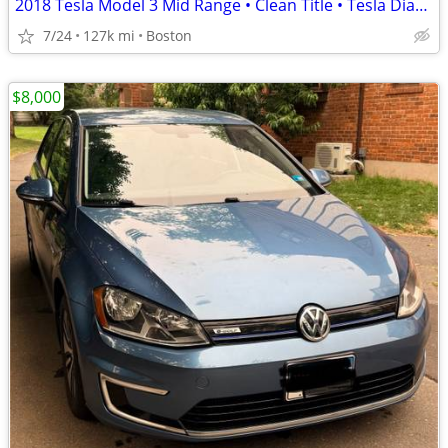
2018 Tesla Model 3 Mid Range • Clean Title • Tesla Diagnosed • $7,000
7/24
127k mi
Boston
$8,000