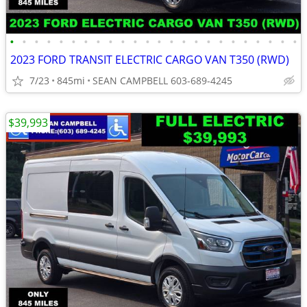
•
•
•
•
•
•
•
•
•
•
•
•
•
•
•
•
•
•
•
•
•
•
•
•
2023 FORD TRANSIT ELECTRIC CARGO VAN T350 (RWD)
7/23
845mi
SEAN CAMPBELL 603-689-4245
$39,993