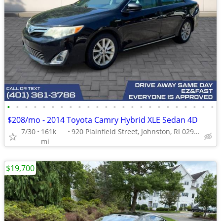
•
•
•
•
•
•
•
•
•
•
•
•
•
•
•
•
•
•
•
•
•
•
•
•
$208/mo - 2014 Toyota Camry Hybrid XLE Sedan 4D
7/30
161k
920 Plainfield Street, Johnston, RI 02919
mi
$19,700