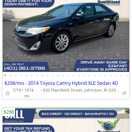
•
•
•
•
•
•
•
•
•
•
•
•
•
•
•
•
•
•
•
•
•
•
•
•
$208/mo - 2014 Toyota Camry Hybrid XLE Sedan 4D
7/10
161k
920 Plainfield Street, Johnston, RI 02919
mi
$288