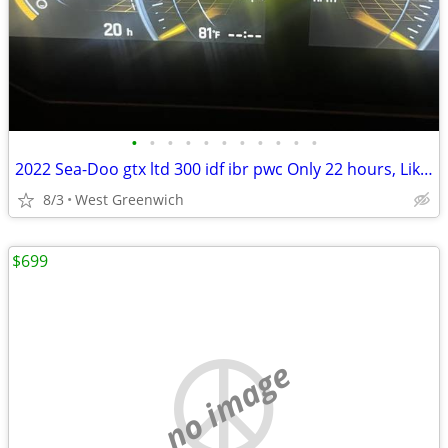
•
•
•
•
•
•
•
•
•
•
•
2022 Sea-Doo gtx ltd 300 idf ibr pwc Only 22 hours, Like New
8/3
West Greenwich
$699
no image