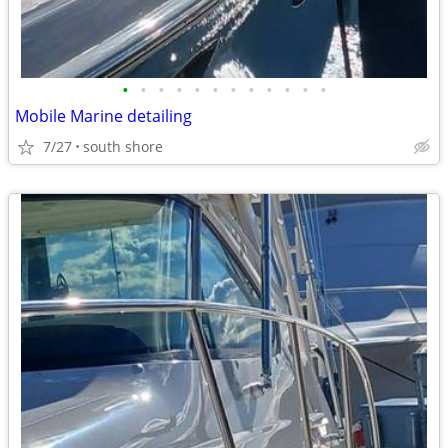
•
•
•
•
•
•
•
•
•
•
•
•
Mobile Marine detailing
7/27
south shore