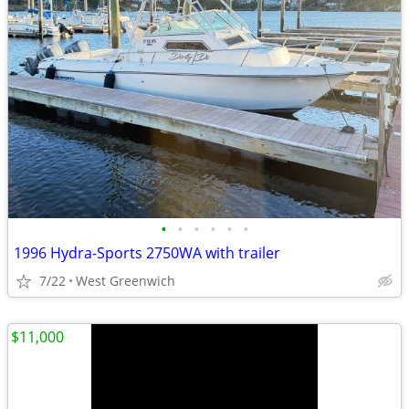
•
•
•
•
•
•
1996 Hydra-Sports 2750WA with trailer
7/22
West Greenwich
$11,000