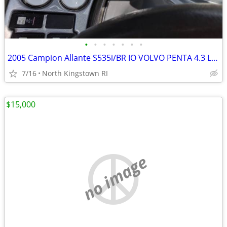
•
•
•
•
•
•
•
2005 Campion Allante S535i/BR IO VOLVO PENTA 4.3 L bow rider ski boat
7/16
North Kingstown RI
$15,000
no image