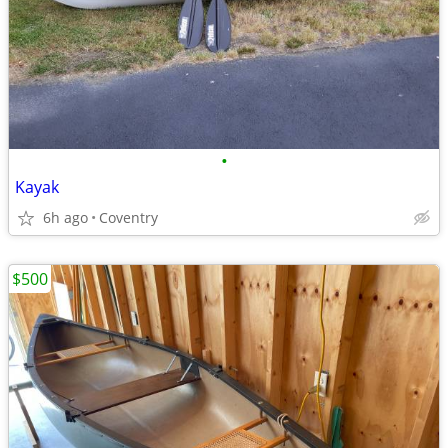
•
Kayak
6h ago
Coventry
$500