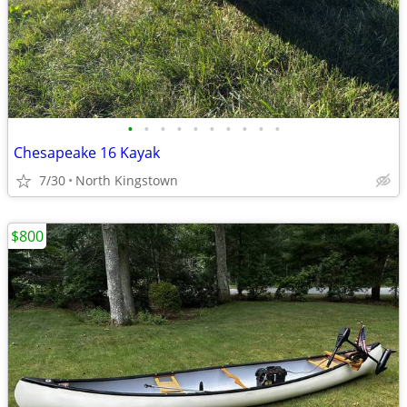
•
•
•
•
•
•
•
•
•
•
Chesapeake 16 Kayak
7/30
North Kingstown
$800