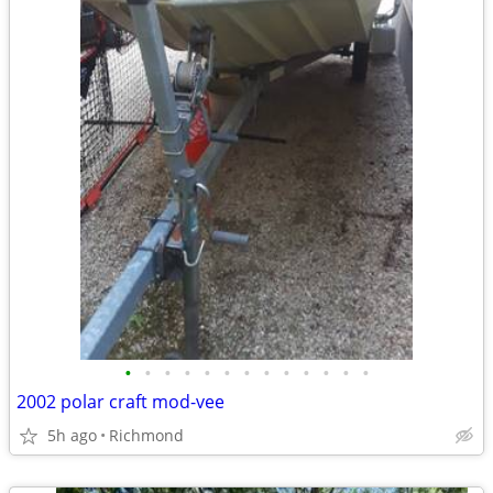
•
•
•
•
•
•
•
•
•
•
•
•
•
2002 polar craft mod-vee
5h ago
Richmond