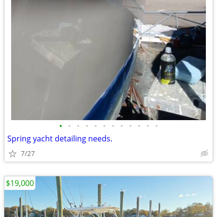
•
•
•
•
•
•
•
•
•
•
•
•
Spring yacht detailing needs.
7/27
$19,000