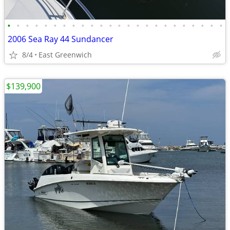
•
•
•
•
•
•
•
•
•
•
•
•
•
•
•
•
•
•
•
•
•
•
•
•
2006 Sea Ray 44 Sundancer
8/4
East Greenwich
$139,900