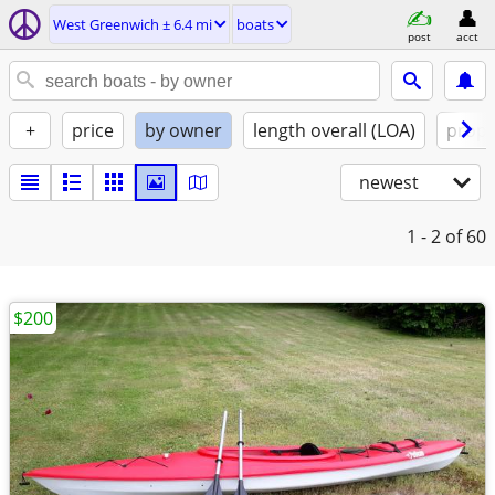
West Greenwich ± 6.4 mi
boats
post
acct
+
price
by owner
length overall (LOA)
propu
newest
1 - 2
of 60
$200