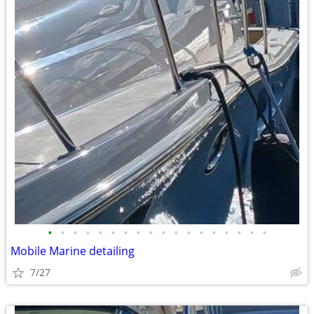
•
•
•
•
•
•
•
•
•
•
•
•
•
•
•
•
•
•
Mobile Marine detailing
7/27