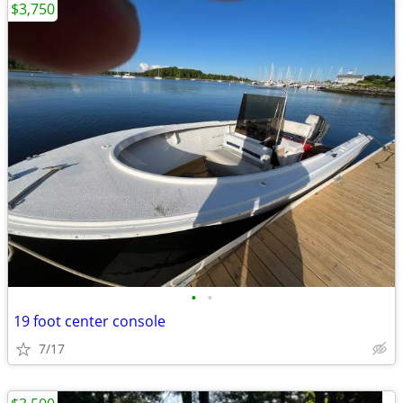
$3,750
•
•
19 foot center console
7/17