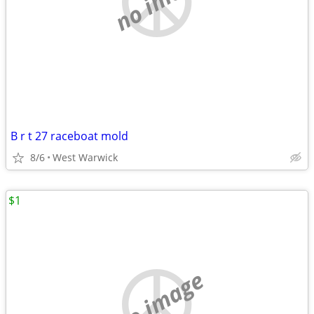
B r t 27 raceboat mold
8/6
West Warwick
$1
no image