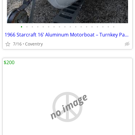
•
•
•
•
•
•
•
•
•
•
•
•
•
•
•
•
•
•
1966 Starcraft 16’ Aluminum Motorboat – Turnkey Package! 🚤
7/16
Coventry
$200
no image