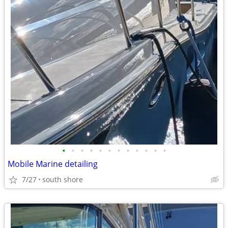
•
•
•
•
•
•
•
•
•
•
•
•
Mobile Marine detailing
7/27
south shore