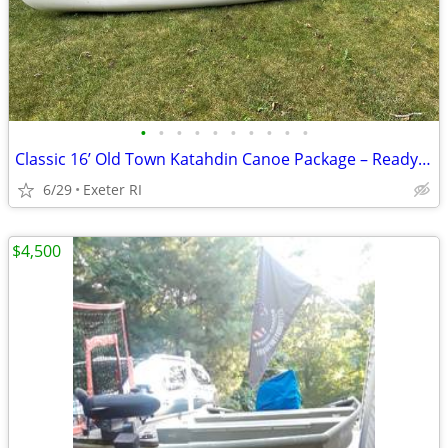
•
•
•
•
•
•
•
•
•
•
Classic 16’ Old Town Katahdin Canoe Package – Ready for Water!
6/29
Exeter RI
$4,500