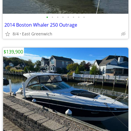
•
•
•
•
•
•
•
•
2014 Boston Whaler 250 Outrage
8/4
East Greenwich
$139,900