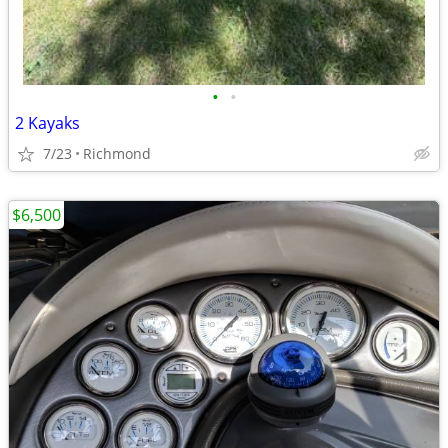
•
•
2 Kayaks
7/23
Richmond
$6,500