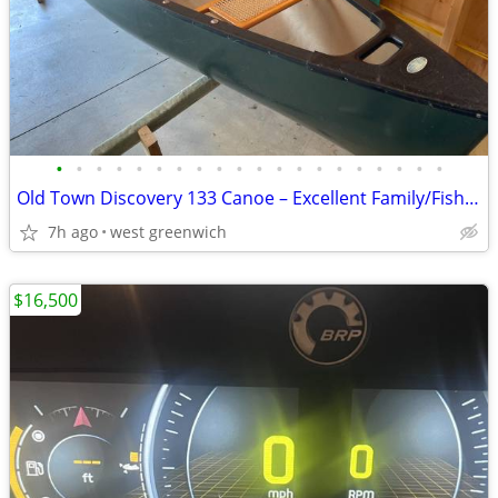
•
•
•
•
•
•
•
•
•
•
•
•
•
•
•
•
•
•
•
•
Old Town Discovery 133 Canoe – Excellent Family/Fishing Canoe with Pad
7h ago
west greenwich
$16,500