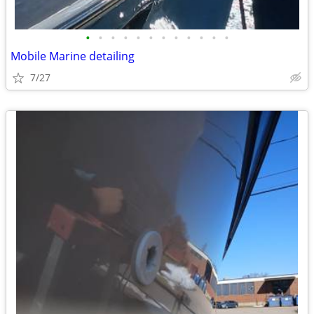
•
•
•
•
•
•
•
•
•
•
•
•
Mobile Marine detailing
7/27