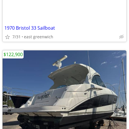
1970 Bristol 33 Sailboat
7/31
east greenwich
$122,900