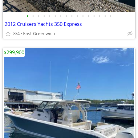
•
•
•
•
•
•
•
•
•
•
•
•
•
•
•
•
2012 Cruisers Yachts 350 Express
8/4
East Greenwich
$299,900