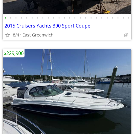
•
•
•
•
•
•
•
•
•
•
•
•
•
•
•
•
•
•
•
•
•
•
•
•
2015 Cruisers Yachts 390 Sport Coupe
8/4
East Greenwich
$229,900