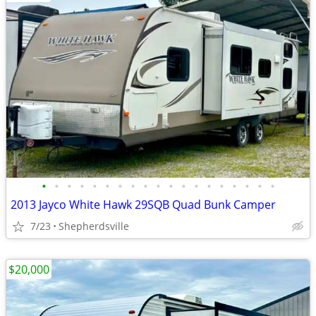
•
•
•
•
•
•
•
•
•
•
•
•
•
•
•
•
•
•
•
2013 Jayco White Hawk 29SQB Quad Bunk Camper
7/23
Shepherdsville
$20,000