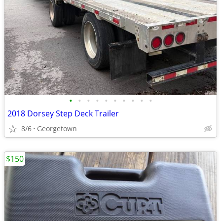
•
•
•
•
•
•
•
•
•
•
2018 Dorsey Step Deck Trailer
8/6
Georgetown
$150