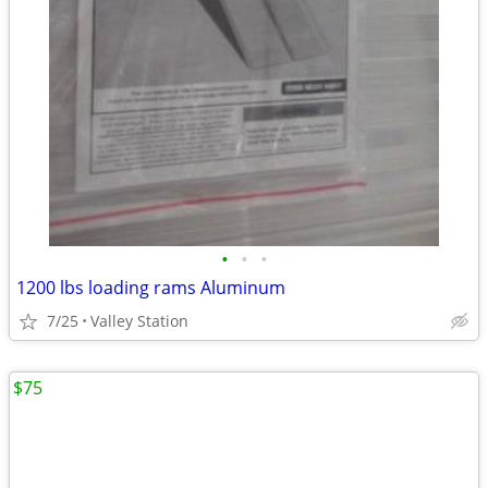
•
•
•
1200 lbs loading rams Aluminum
7/25
Valley Station
$75