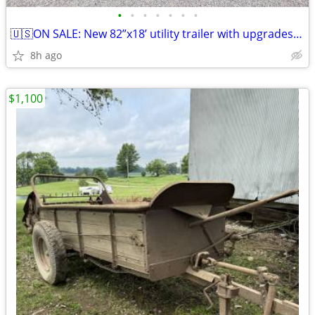
•
•
•
•
•
•
•
🇺🇸ON SALE: New 82”x18’ utility trailer with upgrades *Gray*
8h ago
$1,100