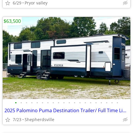
6/29
Pryor valley
$63,500
•
•
•
•
•
•
•
•
•
•
•
•
•
•
•
•
•
•
•
•
2025 Palomino Puma Destination Trailer/ Full Time Living
7/23
Shepherdsville