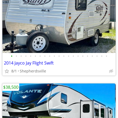
•
•
•
•
•
•
•
•
•
•
•
•
•
•
•
•
•
•
•
•
•
2014 Jayco Jay Flight Swift
8/1
Shepherdsville
$38,500