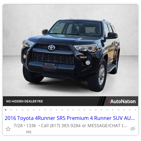
•
•
•
•
•
•
•
•
•
•
•
•
•
•
•
•
•
•
•
•
•
•
•
•
2016 Toyota 4Runner SR5 Premium 4 Runner SUV AUTONATION
7/28
133k
Call (817) 383-9284 or MESSAGE/CHAT to confirm availability
mi