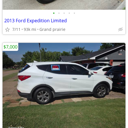
•
•
•
•
•
2013 Ford Expedition Limited
7/11
93k mi
Grand prairie
$7,000