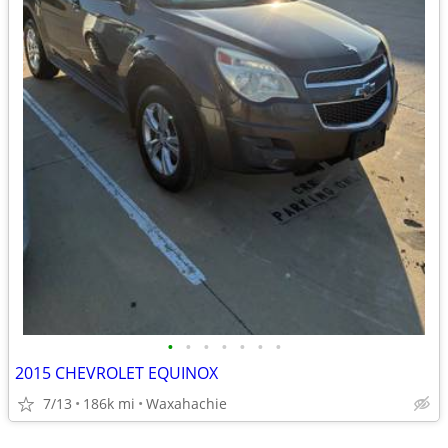
•
•
•
•
•
•
•
2015 CHEVROLET EQUINOX
7/13
186k mi
Waxahachie