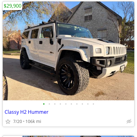
$29,900
•
•
•
•
•
•
•
•
•
•
Classy H2 Hummer
7/20
106k mi