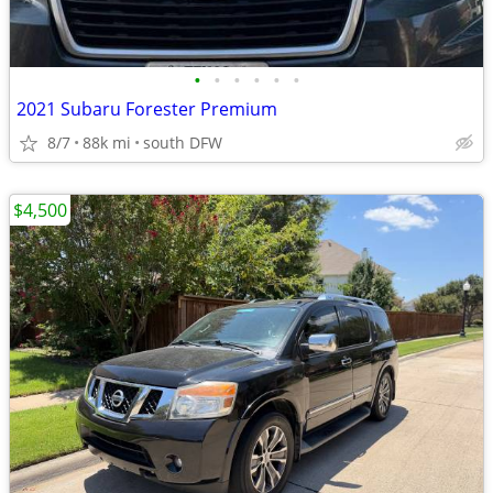
•
•
•
•
•
•
2021 Subaru Forester Premium
8/7
88k mi
south DFW
$4,500