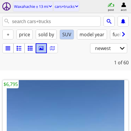
Waxahachie ± 13 mi
cars+trucks
post
acct
+
price
sold by
SUV
model year
fuel
newest
1
of 60
$6,795