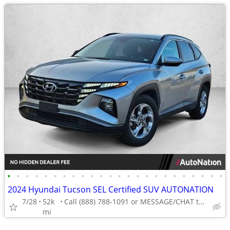
•
•
•
•
•
•
•
•
•
•
•
•
•
•
•
•
•
•
•
•
•
•
•
•
2024 Hyundai Tucson SEL Certified SUV AUTONATION
7/28
52k
Call (888) 788-1091 or MESSAGE/CHAT to confirm availability
mi