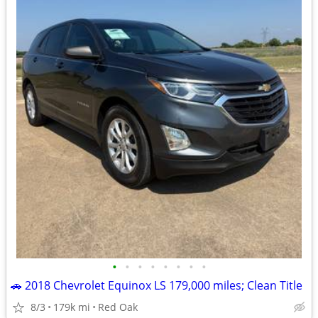
•
•
•
•
•
•
•
•
🚗 2018 Chevrolet Equinox LS 179,000 miles; Clean Title
8/3
179k mi
Red Oak