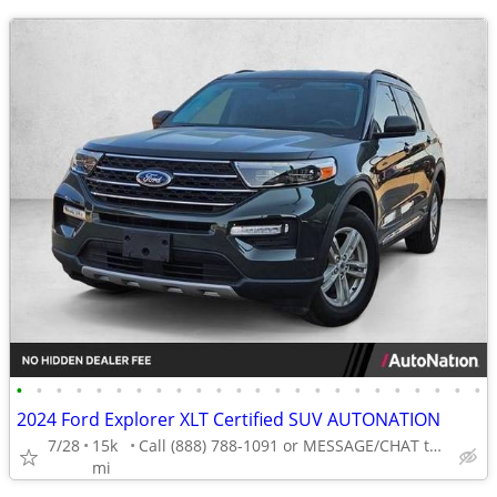
•
•
•
•
•
•
•
•
•
•
•
•
•
•
•
•
•
•
•
•
•
•
•
•
2024 Ford Explorer XLT Certified SUV AUTONATION
7/28
15k
Call (888) 788-1091 or MESSAGE/CHAT to confirm availability
mi