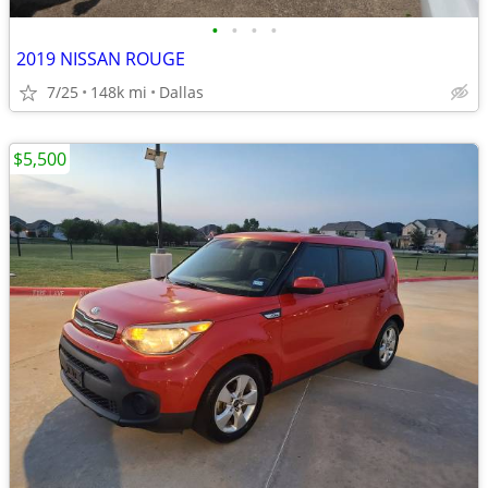
•
•
•
•
2019 NISSAN ROUGE
7/25
148k mi
Dallas
$5,500