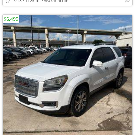
7/13
112k mi
Waxahachie
$6,499