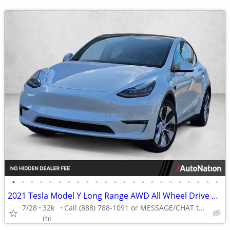
•
•
•
•
•
•
•
•
•
•
•
•
•
•
•
•
•
•
•
•
•
•
•
2021 Tesla Model Y Long Range AWD All Wheel Drive SUV Electric AUTONATION
7/28
32k
Call (888) 788-1091 or MESSAGE/CHAT to confirm availability
mi