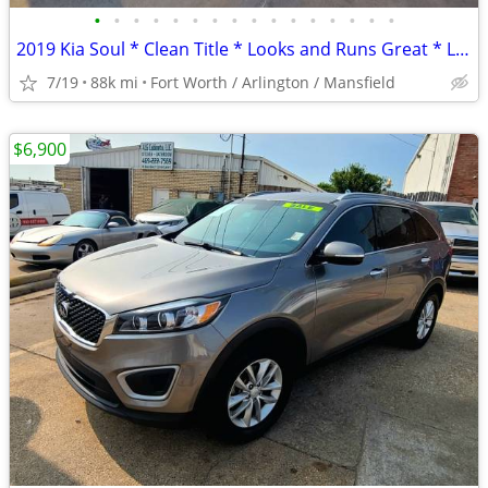
•
•
•
•
•
•
•
•
•
•
•
•
•
•
•
•
2019 Kia Soul * Clean Title * Looks and Runs Great * LOW MILES
7/19
88k mi
Fort Worth / Arlington / Mansfield
$6,900