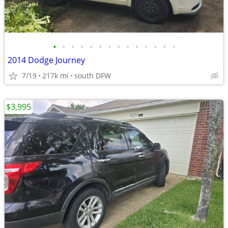
•
•
•
•
•
•
•
•
•
•
•
•
•
•
2014 Dodge Journey
7/19
217k mi
south DFW
$3,995