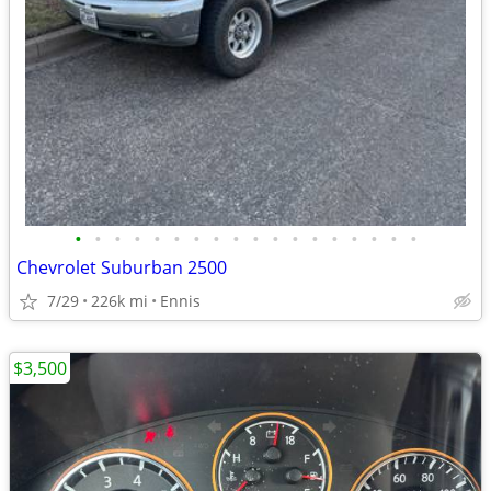
•
•
•
•
•
•
•
•
•
•
•
•
•
•
•
•
•
•
Chevrolet Suburban 2500
7/29
226k mi
Ennis
$3,500