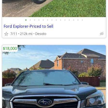
•
•
•
•
•
•
•
•
•
•
•
•
•
•
Ford Explorer-Priced to Sell
7/11
212k mi
Desoto
$18,000