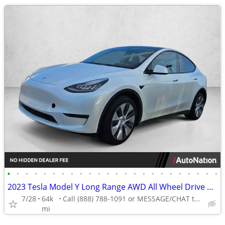
•
•
•
•
•
•
•
•
•
•
•
•
•
•
•
•
•
•
•
•
•
•
•
•
2023 Tesla Model Y Long Range AWD All Wheel Drive SUV Electric AUTONATION
7/28
64k
Call (888) 788-1091 or MESSAGE/CHAT to confirm availability
mi