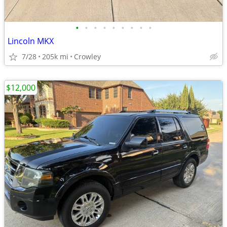
•
•
•
•
•
•
•
•
•
Lincoln MKX
7/28
205k mi
Crowley
$12,000