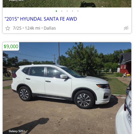
•
•
•
•
•
"2015" HYUNDAI. SANTA FE AWD
7/25
124k mi
Dallas
$9,000