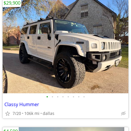
$29,900
•
•
•
•
•
•
•
•
Classy Hummer
7/20
106k mi
dallas