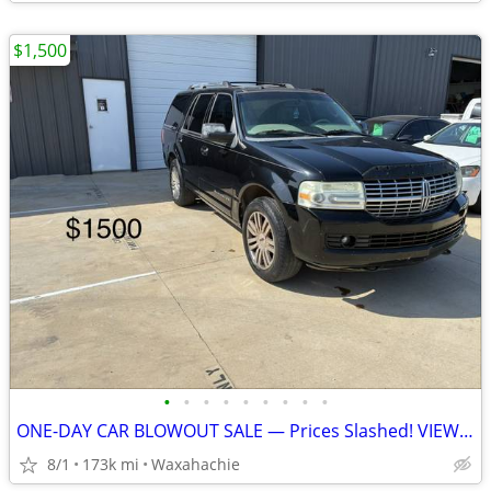
$1,500
•
•
•
•
•
•
•
•
•
ONE-DAY CAR BLOWOUT SALE — Prices Slashed! VIEW NOW ALL CARS
8/1
173k mi
Waxahachie