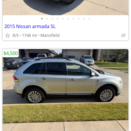
•
•
•
•
•
•
•
•
•
•
2015 Nissan armada SL
8/5
174k mi
Mansfield
$4,500