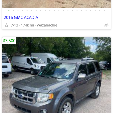
•
•
•
•
•
•
•
•
•
•
•
•
•
•
•
•
•
•
•
•
•
•
2016 GMC ACADIA
7/13
174k mi
Waxahachie
$3,500