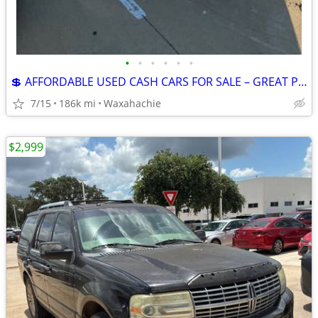
•
•
•
•
•
•
💲 AFFORDABLE USED CASH CARS FOR SALE – GREAT PRICES! 💲
7/15
186k mi
Waxahachie
$2,999