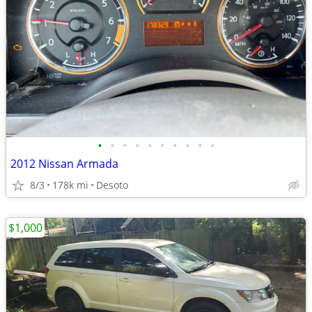
•
•
•
•
•
•
•
•
•
•
2012 Nissan Armada
8/3
178k mi
Desoto
$1,000