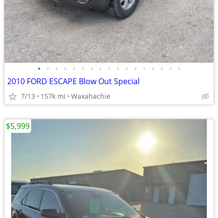
•
•
•
•
•
•
•
•
•
•
•
•
•
•
•
•
•
2010 FORD ESCAPE Blow Out Special
7/13
157k mi
Waxahachie
$5,999