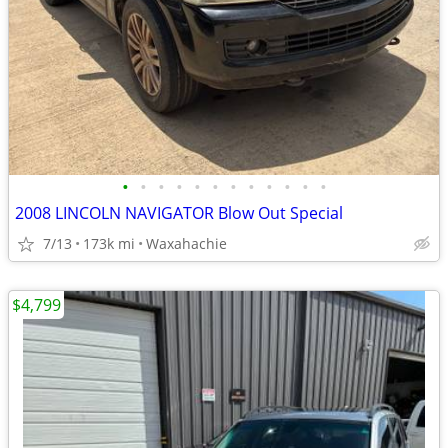
•
•
•
•
•
•
•
•
•
•
•
•
2008 LINCOLN NAVIGATOR Blow Out Special
7/13
173k mi
Waxahachie
$4,799