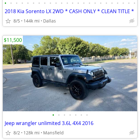
•
•
•
•
•
•
•
•
•
•
•
•
•
•
•
•
•
•
•
•
•
•
•
•
2018 Kia Sorento LX 2WD * CASH ONLY * CLEAN TITLE *
8/5
144k mi
Dallas
$11,500
•
•
•
•
•
•
•
Jeep wrangler unlimited 3.6L 4X4 2016
8/2
128k mi
Mansfield