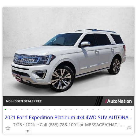
•
•
•
•
•
•
•
•
•
•
•
•
•
•
•
•
•
•
•
•
•
•
•
•
2021 Ford Expedition Platinum 4x4 4WD SUV AUTONATION
7/28
102k
Call (888) 788-1091 or MESSAGE/CHAT to confirm availability
mi