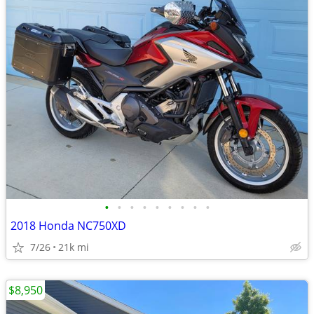
•
•
•
•
•
•
•
•
•
2018 Honda NC750XD
7/26
21k mi
$8,950