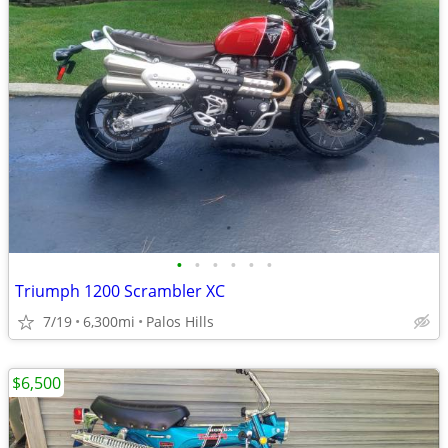
•
•
•
•
•
•
Triumph 1200 Scrambler XC
7/19
6,300mi
Palos Hills
$6,500