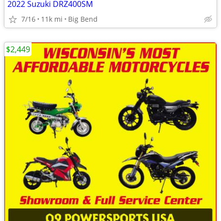
2022 Suzuki DRZ400SM
7/16
11k mi
Big Bend
$2,449