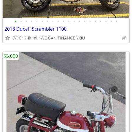
•
•
•
•
•
•
•
•
•
•
•
•
•
•
•
•
•
•
•
•
2018 Ducati Scrambler 1100
7/16
14k mi
WE CAN FINANCE YOU
$3,000