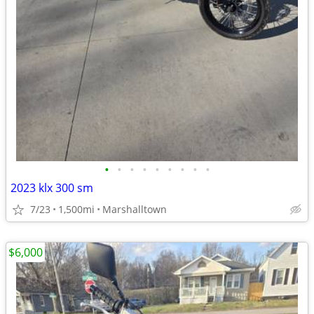
•
•
•
•
•
•
•
•
•
2023 klx 300 sm
7/23
1,500mi
Marshalltown
$6,000