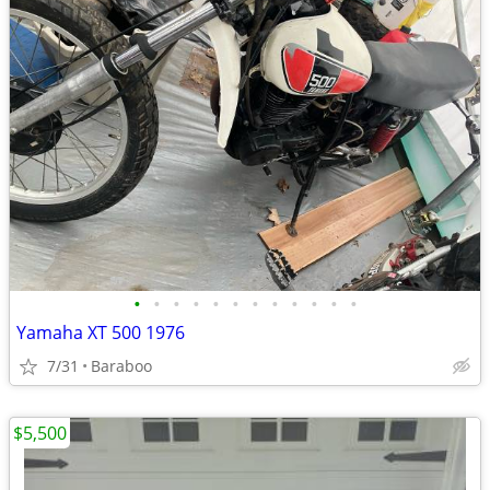
•
•
•
•
•
•
•
•
•
•
•
•
Yamaha XT 500 1976
7/31
Baraboo
$5,500