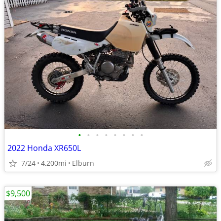
•
•
•
•
•
•
•
•
2022 Honda XR650L
7/24
4,200mi
Elburn
$9,500