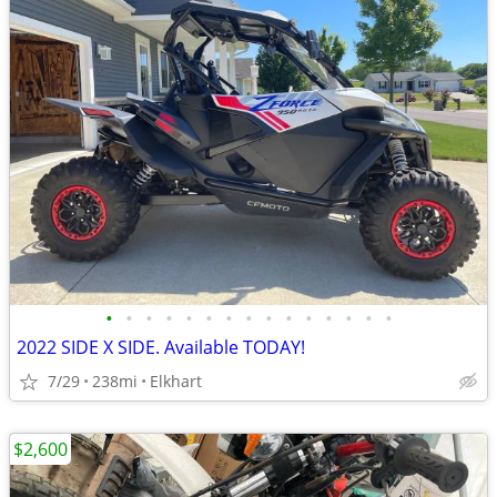
•
•
•
•
•
•
•
•
•
•
•
•
•
•
•
2022 SIDE X SIDE. Available TODAY!
7/29
238mi
Elkhart
$2,600