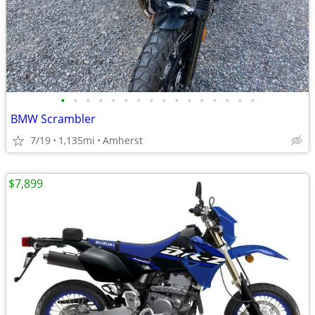
•
•
•
•
•
•
•
•
•
•
•
•
•
•
•
•
BMW Scrambler
7/19
1,135mi
Amherst
$7,899