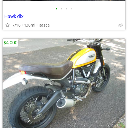
•
•
•
•
Hawk dlx
7/16
430mi
Itasca
$4,000