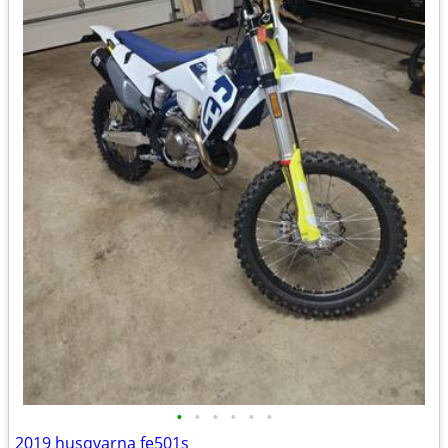
•
•
•
•
•
•
2019 husqvarna fe501s