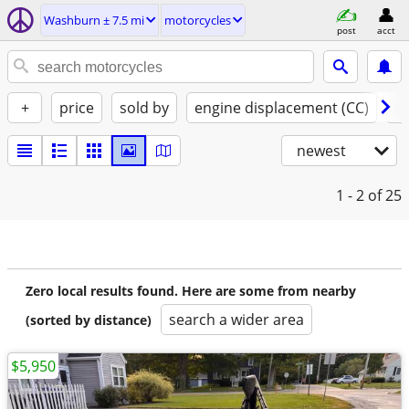
Washburn ± 7.5 mi
motorcycles
post
acct
+
price
sold by
engine displacement (CC)
st
newest
1 - 2
of 25
Zero local results found. Here are some from nearby
search a wider area
(sorted by distance)
$5,950