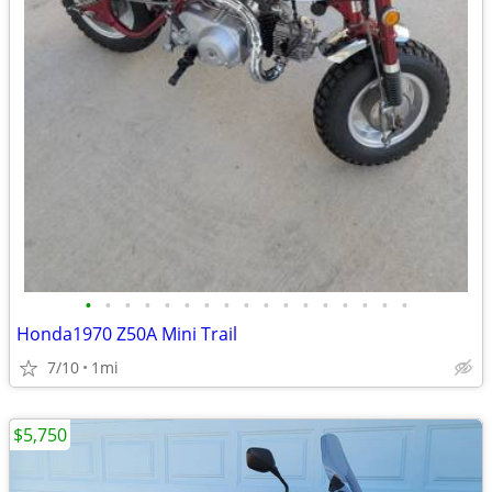
•
•
•
•
•
•
•
•
•
•
•
•
•
•
•
•
•
Honda1970 Z50A Mini Trail
7/10
1mi
$5,750