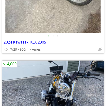
•
•
•
2024 Kawasaki KLX 230S
7/29
900mi
Ames
$14,660