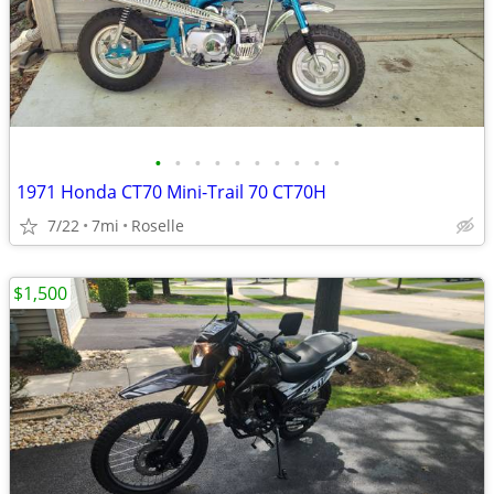
•
•
•
•
•
•
•
•
•
•
1971 Honda CT70 Mini-Trail 70 CT70H
7/22
7mi
Roselle
$1,500