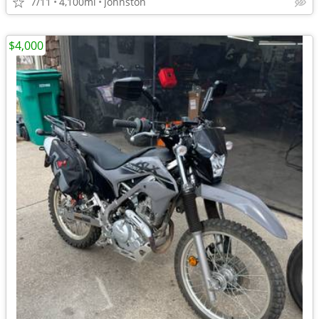
7/11
4,100mi
Johnston
$4,000