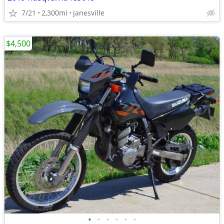
7/21
2,300mi
janesville
$4,500
•
•
•
•
•
•