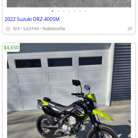
•
•
•
•
•
•
•
2022 Suzuki DRZ-400SM
8/3
5,631mi
Noblesville
$4,650