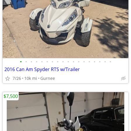
•
•
•
•
•
•
•
•
•
•
•
•
•
•
•
•
•
•
2016 Can Am Spyder RTS w/Trailer
7/26
10k mi
Gurnee
$7,500