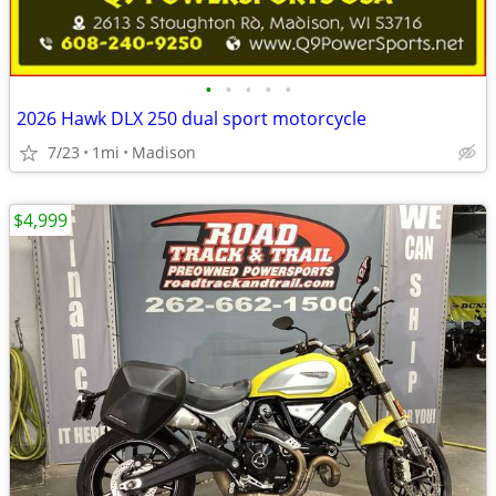
•
•
•
•
•
2026 Hawk DLX 250 dual sport motorcycle
7/23
1mi
Madison
$4,999