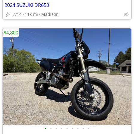
2024 SUZUKI DR650
7/14
11k mi
Madison
$4,800
•
•
•
•
•
•
•
•
•