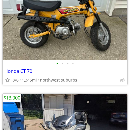
•
•
•
•
Honda CT 70
8/6
1,345mi
northwest suburbs
$13,000