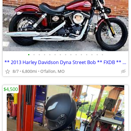
•
•
•
•
•
•
•
•
•
•
•
•
•
•
•
** 2013 Harley Davidson Dyna Street Bob ** FXDB ** only 6,800 mi **
8/7
6,800mi
O'fallon, MO
$4,500