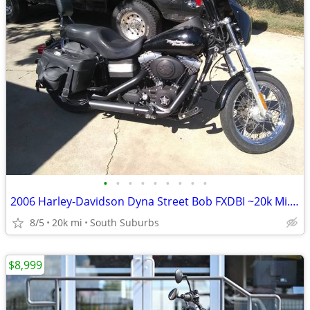
•
•
•
•
•
•
•
•
•
2006 Harley-Davidson Dyna Street Bob FXDBI ~20k Mi.-Custom-$3,700 CASH
8/5
20k mi
South Suburbs
$8,999