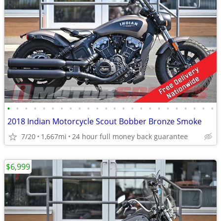
•
•
•
•
•
•
•
•
•
•
•
•
•
•
•
•
•
•
•
•
•
•
•
•
2018 Indian Motorcycle Scout Bobber Bronze Smoke
7/20
1,667mi
24 hour full money back guarantee
$6,999