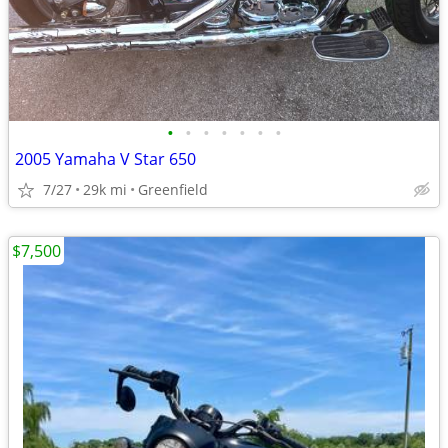
•
•
•
•
•
•
•
2005 Yamaha V Star 650
7/27
29k mi
Greenfield
$7,500