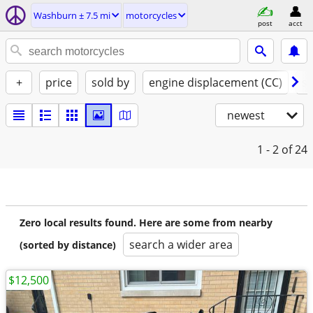
Washburn ± 7.5 mi
motorcycles
post
acct
+
price
sold by
engine displacement (CC)
st
newest
1 - 2
of 24
Zero local results found. Here are some from nearby
search a wider area
(sorted by distance)
$12,500