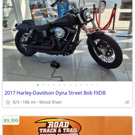
•
•
•
•
•
•
•
•
•
•
•
•
2017 Harley-Davidson Dyna Street Bob FXDB
8/3
18k mi
Wood River
$9,399