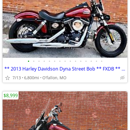
•
•
•
•
•
•
•
•
•
•
•
•
•
•
•
** 2013 Harley Davidson Dyna Street Bob ** FXDB ** only 6,800 mi **
7/13
6,800mi
O'fallon, MO
$8,999