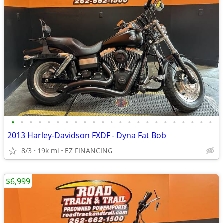
•
•
•
•
•
•
•
•
•
•
•
•
•
•
•
•
•
•
•
•
•
•
•
2013 Harley-Davidson FXDF - Dyna Fat Bob
8/3
19k mi
EZ FINANCING
$6,999