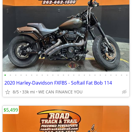
•
•
•
•
•
•
•
•
•
•
•
•
•
•
•
•
•
•
•
•
•
•
•
•
2020 Harley-Davidson FXFBS - Softail Fat Bob 114
8/5
33k mi
WE CAN FINANCE YOU
$5,499