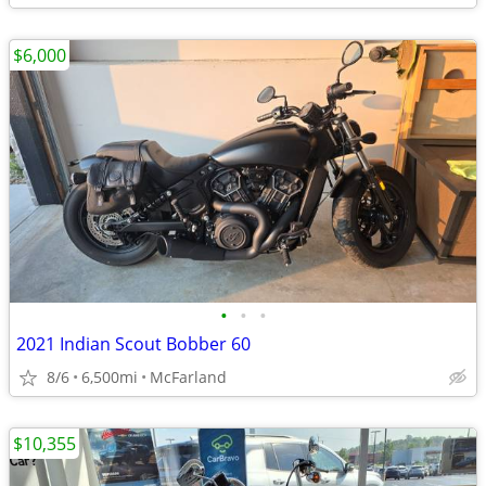
$6,000
•
•
•
2021 Indian Scout Bobber 60
8/6
6,500mi
McFarland
$10,355