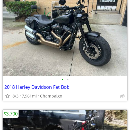
•
•
2018 Harley Davidson Fat Bob
8/3
7,961mi
Champaign
$3,700