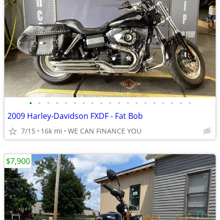
•
•
•
•
•
•
•
•
•
•
•
•
•
•
•
•
•
•
•
2009 Harley-Davidson FXDF - Fat Bob
7/15
16k mi
WE CAN FINANCE YOU
$7,900