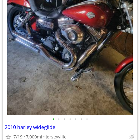
•
•
•
•
•
•
•
2010 harley wideglide
7/19
7,000mi
Jerseyville