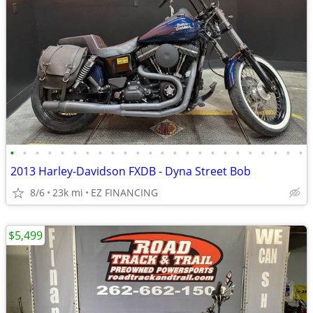
•
•
•
•
•
•
•
•
•
•
•
•
•
•
•
•
•
•
•
•
•
•
•
•
2013 Harley-Davidson FXDB - Dyna Street Bob
8/6
23k mi
EZ FINANCING
$5,499