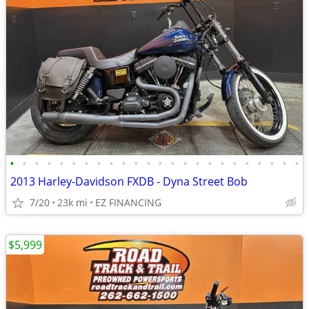
•
•
•
•
•
•
•
•
•
•
•
•
•
•
•
•
•
•
•
•
•
•
•
•
2013 Harley-Davidson FXDB - Dyna Street Bob
7/20
23k mi
EZ FINANCING
$5,999