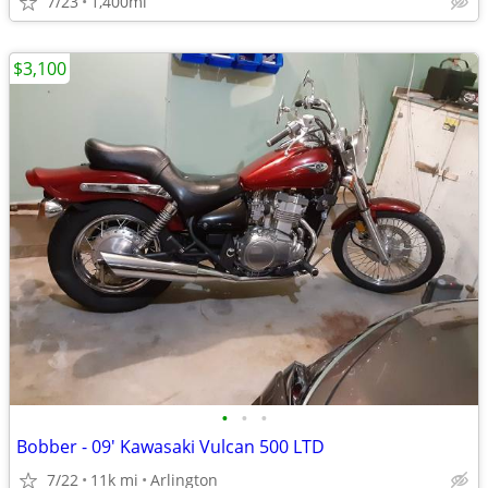
7/23
1,400mi
$3,100
•
•
•
Bobber - 09' Kawasaki Vulcan 500 LTD
7/22
11k mi
Arlington