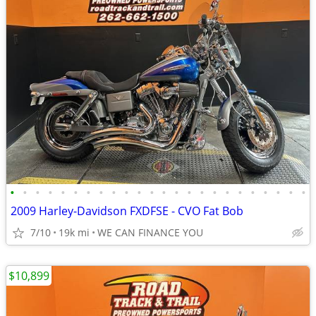
•
•
•
•
•
•
•
•
•
•
•
•
•
•
•
•
•
•
•
•
•
•
•
•
2009 Harley-Davidson FXDFSE - CVO Fat Bob
7/10
19k mi
WE CAN FINANCE YOU
$10,899