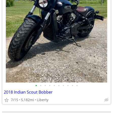
•
•
•
•
•
•
•
•
•
•
2018 Indian Scout Bobber
7/15
5,182mi
Liberty