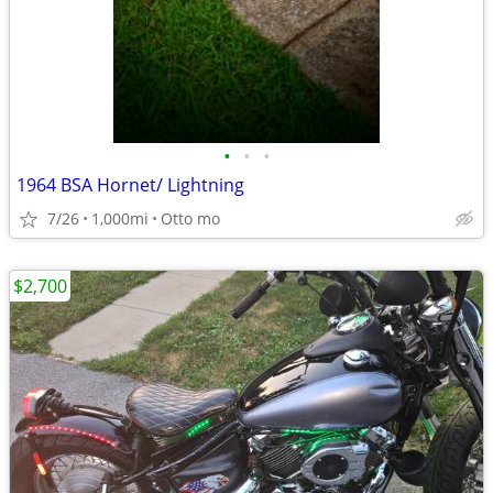
•
•
•
1964 BSA Hornet/ Lightning
7/26
1,000mi
Otto mo
$2,700