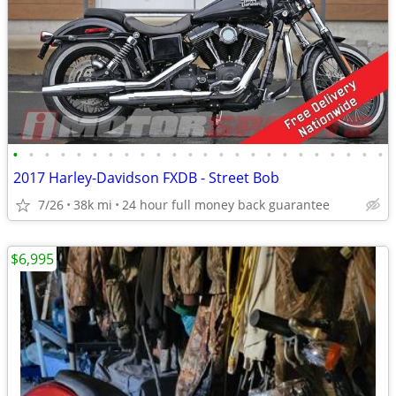
•
•
•
•
•
•
•
•
•
•
•
•
•
•
•
•
•
•
•
•
•
•
•
•
2017 Harley-Davidson FXDB - Street Bob
7/26
38k mi
24 hour full money back guarantee
$6,995