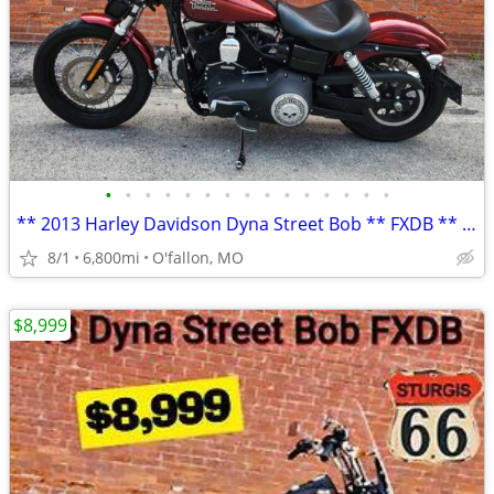
•
•
•
•
•
•
•
•
•
•
•
•
•
•
•
** 2013 Harley Davidson Dyna Street Bob ** FXDB ** only 6,800 mi **
8/1
6,800mi
O'fallon, MO
$8,999