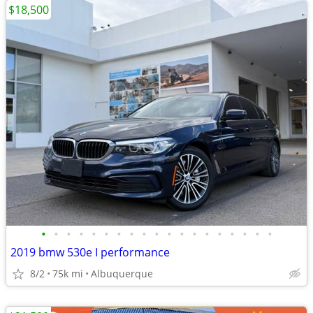
$18,500
•
•
•
•
•
•
•
•
•
•
•
•
•
•
•
•
•
•
•
2019 bmw 530e I performance
8/2
75k mi
Albuquerque