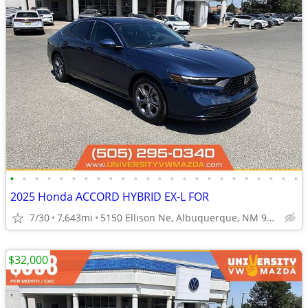
•
•
•
•
•
•
•
•
•
•
•
•
•
•
•
•
•
•
•
•
•
•
•
•
2025 Honda ACCORD HYBRID EX-L FOR
7/30
7,643mi
5150 Ellison Ne, Albuquerque, NM 97109
$32,000