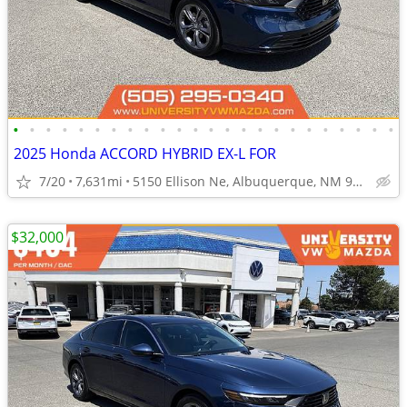
•
•
•
•
•
•
•
•
•
•
•
•
•
•
•
•
•
•
•
•
•
•
•
•
2025 Honda ACCORD HYBRID EX-L FOR
7/20
7,631mi
5150 Ellison Ne, Albuquerque, NM 97109
$32,000