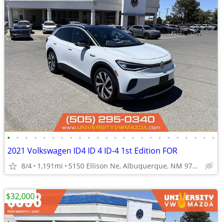
•
•
•
•
•
•
•
•
•
•
•
•
•
•
•
•
•
•
•
•
•
•
•
•
2021 Volkswagen ID4 ID 4 ID-4 1st Edition FOR
8/4
1,191mi
5150 Ellison Ne, Albuquerque, NM 97109
$32,000