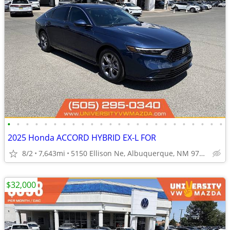
•
•
•
•
•
•
•
•
•
•
•
•
•
•
•
•
•
•
•
•
•
•
•
•
2025 Honda ACCORD HYBRID EX-L FOR
8/2
7,643mi
5150 Ellison Ne, Albuquerque, NM 97109
$32,000