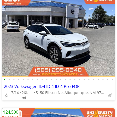
•
•
•
•
•
•
•
•
•
•
•
•
•
•
•
•
•
•
•
•
•
•
•
•
2023 Volkswagen ID4 ID 4 ID-4 Pro FOR
7/14
26k
5150 Ellison Ne, Albuquerque, NM 97109
mi
$24,500