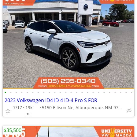
•
•
•
•
•
•
•
•
•
•
•
•
•
•
•
•
•
•
•
•
•
•
•
•
2023 Volkswagen ID4 ID 4 ID-4 Pro S FOR
7/17
19k
5150 Ellison Ne, Albuquerque, NM 97109
mi
$35,500