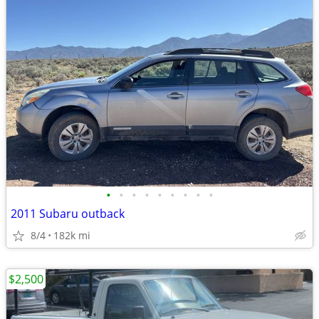
•
•
•
•
•
•
•
•
•
2011 Subaru outback
8/4
182k mi
$2,500