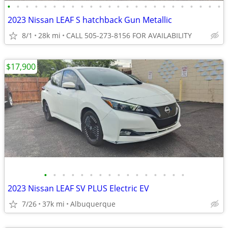
•
•
•
•
•
•
•
•
•
•
•
•
•
•
•
•
•
•
•
•
•
•
•
•
2023 Nissan LEAF S hatchback Gun Metallic
8/1
28k mi
CALL 505-273-8156 FOR AVAILABILITY
$17,900
•
•
•
•
•
•
•
•
•
•
•
•
•
•
•
•
2023 Nissan LEAF SV PLUS Electric EV
7/26
37k mi
Albuquerque