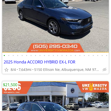
•
•
•
•
•
•
•
•
•
•
•
•
•
•
•
•
•
•
•
•
•
•
•
•
2025 Honda ACCORD HYBRID EX-L FOR
8/4
7,643mi
5150 Ellison Ne, Albuquerque, NM 97109
$21,500