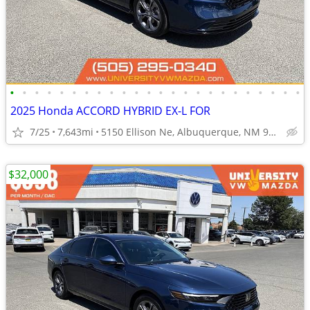
•
•
•
•
•
•
•
•
•
•
•
•
•
•
•
•
•
•
•
•
•
•
•
•
2025 Honda ACCORD HYBRID EX-L FOR
7/25
7,643mi
5150 Ellison Ne, Albuquerque, NM 97109
$32,000