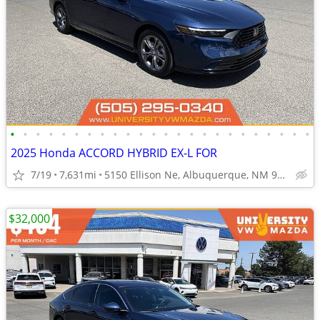
•
•
•
•
•
•
•
•
•
•
•
•
•
•
•
•
•
•
•
•
•
•
•
•
2025 Honda ACCORD HYBRID EX-L FOR
7/19
7,631mi
5150 Ellison Ne, Albuquerque, NM 97109
$32,000