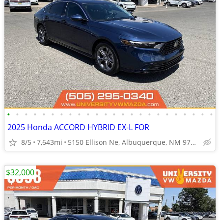
•
•
•
•
•
•
•
•
•
•
•
•
•
•
•
•
•
•
•
•
•
•
•
•
2025 Honda ACCORD HYBRID EX-L FOR
8/5
7,643mi
5150 Ellison Ne, Albuquerque, NM 97109
$32,000