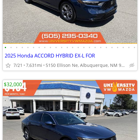
•
•
•
•
•
•
•
•
•
•
•
•
•
•
•
•
•
•
•
•
•
•
•
•
2025 Honda ACCORD HYBRID EX-L FOR
7/21
7,631mi
5150 Ellison Ne, Albuquerque, NM 97109
$32,000