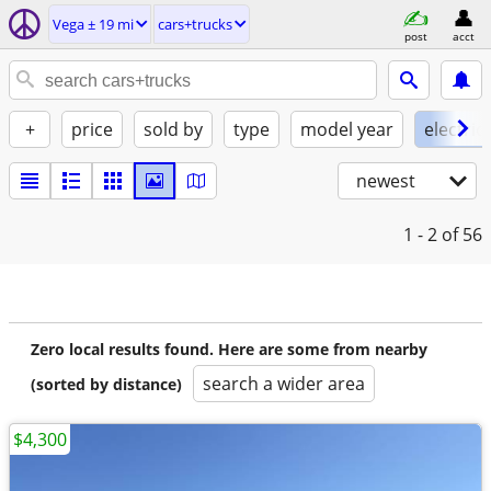
Vega ± 19 mi
cars+trucks
post
acct
+
price
sold by
type
model year
electric
newest
1 - 2
of 56
Zero local results found. Here are some from nearby
search a wider area
(sorted by distance)
$4,300