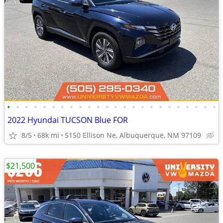
•
•
•
•
•
•
•
•
•
•
•
•
•
•
•
•
•
•
•
•
•
•
•
•
2022 Hyundai TUCSON Blue FOR
8/5
68k mi
5150 Ellison Ne, Albuquerque, NM 97109
$21,500