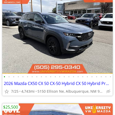
•
•
•
•
•
•
•
•
•
•
•
•
•
•
•
•
•
•
•
•
•
•
•
•
2026 Mazda CX50 CX 50 CX-50 Hybrid CX 50 Hybrid Premium FOR
7/25
4,743mi
5150 Ellison Ne, Albuquerque, NM 97109
$25,500