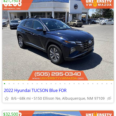
$21,750
•
•
•
•
•
•
•
•
•
•
•
•
•
•
•
•
•
•
•
•
•
•
•
•
2022 Hyundai TUCSON Blue FOR
8/6
68k mi
5150 Ellison Ne, Albuquerque, NM 97109
$32,500