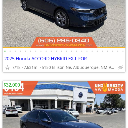
•
•
•
•
•
•
•
•
•
•
•
•
•
•
•
•
•
•
•
•
•
•
•
•
2025 Honda ACCORD HYBRID EX-L FOR
7/18
7,631mi
5150 Ellison Ne, Albuquerque, NM 97109
$32,000