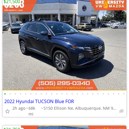
$21,500
•
•
•
•
•
•
•
•
•
•
•
•
•
•
•
•
•
•
•
•
•
•
•
•
2022 Hyundai TUCSON Blue FOR
2h ago
68k
5150 Ellison Ne, Albuquerque, NM 97109
mi