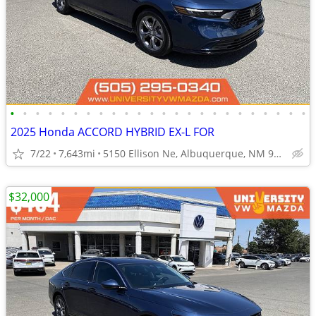
•
•
•
•
•
•
•
•
•
•
•
•
•
•
•
•
•
•
•
•
•
•
•
•
2025 Honda ACCORD HYBRID EX-L FOR
7/22
7,643mi
5150 Ellison Ne, Albuquerque, NM 97109
$32,000