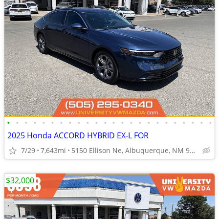
•
•
•
•
•
•
•
•
•
•
•
•
•
•
•
•
•
•
•
•
•
•
•
•
2025 Honda ACCORD HYBRID EX-L FOR
7/29
7,643mi
5150 Ellison Ne, Albuquerque, NM 97109
$32,000