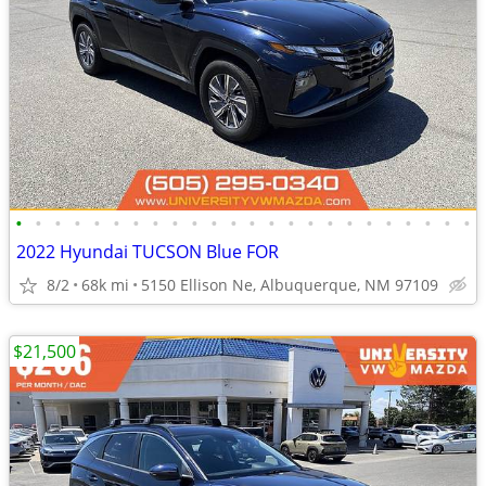
•
•
•
•
•
•
•
•
•
•
•
•
•
•
•
•
•
•
•
•
•
•
•
•
2022 Hyundai TUCSON Blue FOR
8/2
68k mi
5150 Ellison Ne, Albuquerque, NM 97109
$21,500