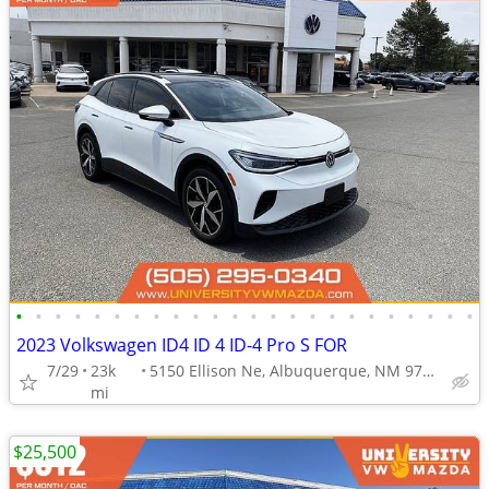
•
•
•
•
•
•
•
•
•
•
•
•
•
•
•
•
•
•
•
•
•
•
•
•
2023 Volkswagen ID4 ID 4 ID-4 Pro S FOR
7/29
23k
5150 Ellison Ne, Albuquerque, NM 97109
mi
$25,500