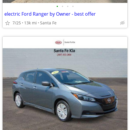
•
•
•
•
electric Ford Ranger by Owner - best offer
7/25
13k mi
Santa Fe