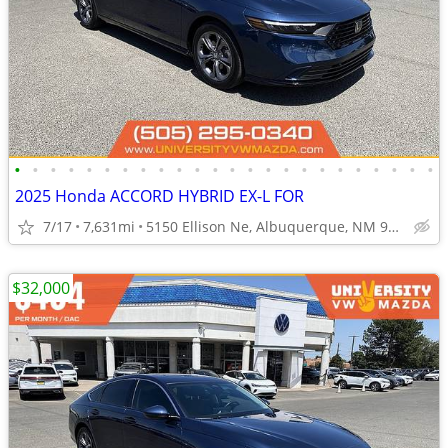
•
•
•
•
•
•
•
•
•
•
•
•
•
•
•
•
•
•
•
•
•
•
•
•
2025 Honda ACCORD HYBRID EX-L FOR
7/17
7,631mi
5150 Ellison Ne, Albuquerque, NM 97109
$32,000