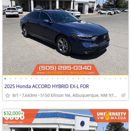
•
•
•
•
•
•
•
•
•
•
•
•
•
•
•
•
•
•
•
•
•
•
•
•
2025 Honda ACCORD HYBRID EX-L FOR
8/1
7,643mi
5150 Ellison Ne, Albuquerque, NM 97109
$32,000