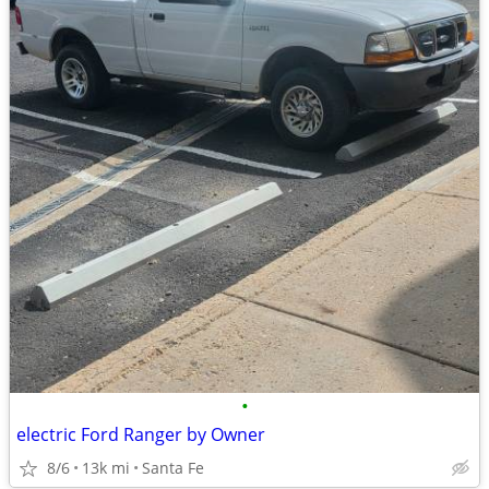
•
electric Ford Ranger by Owner
8/6
13k mi
Santa Fe