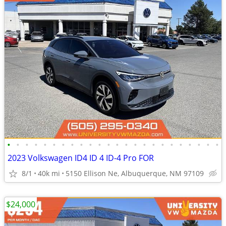
•
•
•
•
•
•
•
•
•
•
•
•
•
•
•
•
•
•
•
•
•
•
•
•
2023 Volkswagen ID4 ID 4 ID-4 Pro FOR
8/1
40k mi
5150 Ellison Ne, Albuquerque, NM 97109
$24,000