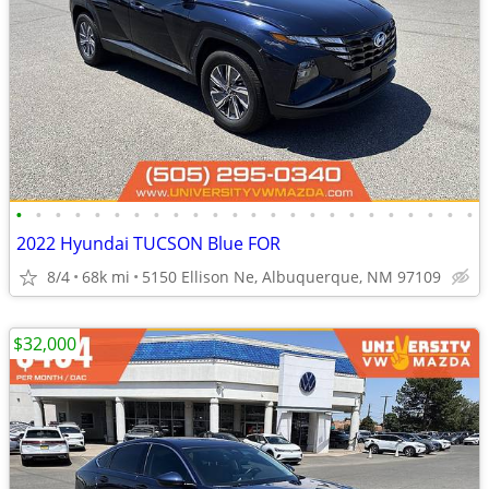
•
•
•
•
•
•
•
•
•
•
•
•
•
•
•
•
•
•
•
•
•
•
•
•
2022 Hyundai TUCSON Blue FOR
8/4
68k mi
5150 Ellison Ne, Albuquerque, NM 97109
$32,000