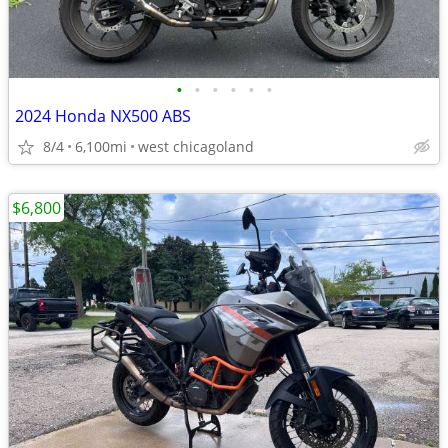
•
•
•
•
•
•
2024 Honda NX500 ABS
8/4
6,100mi
west chicagoland
$6,800