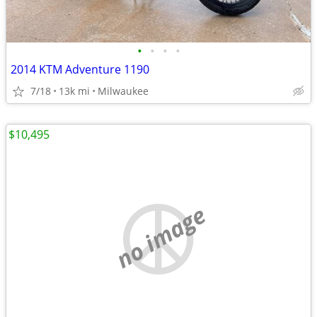
•
•
•
•
2014 KTM Adventure 1190
7/18
13k mi
Milwaukee
$10,495
no image