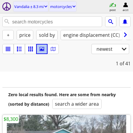
Vandalia ± 8.3 mi
motorcycles
post
acct
+
price
sold by
engine displacement (CC)
st
newest
1
of 41
Zero local results found. Here are some from nearby
search a wider area
(sorted by distance)
$8,300