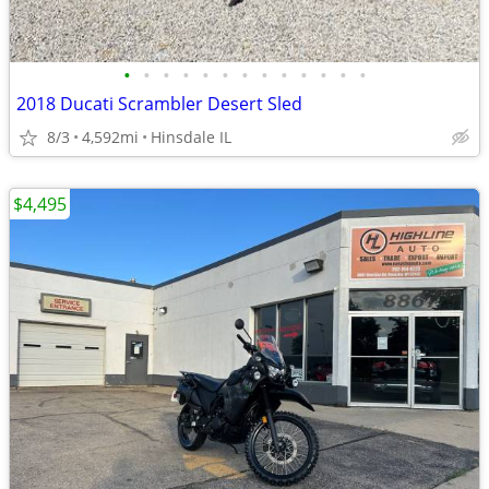
•
•
•
•
•
•
•
•
•
•
•
•
•
2018 Ducati Scrambler Desert Sled
8/3
4,592mi
Hinsdale IL
$4,495