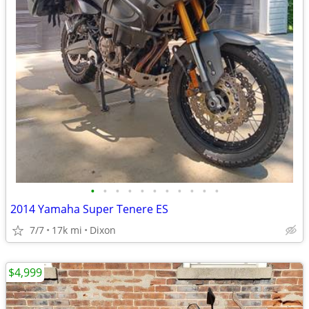
•
•
•
•
•
•
•
•
•
•
•
2014 Yamaha Super Tenere ES
7/7
17k mi
Dixon
$4,999