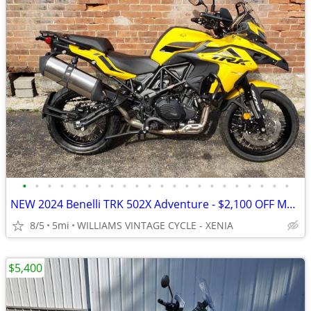
•
•
•
•
•
•
•
•
•
•
•
•
•
•
•
•
•
•
•
•
•
•
NEW 2024 Benelli TRK 502X Adventure - $2,100 OFF MSRP! Only One Left!
8/5
5mi
WILLIAMS VINTAGE CYCLE - XENIA
$5,400