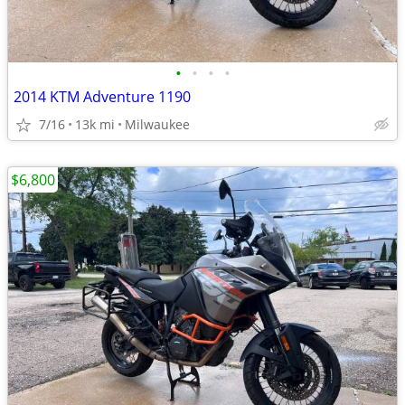
•
•
•
•
2014 KTM Adventure 1190
7/16
13k mi
Milwaukee
$6,800