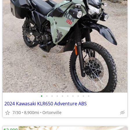
•
•
•
•
•
•
•
•
•
•
2024 Kawasaki KLR650 Adventure ABS
7/30
8,900mi
Ortonville