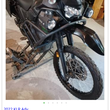
•
•
•
•
•
•
2022 KLR Adv