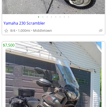
•
•
•
•
•
•
•
•
Yamaha 230 Scrambler
8/4
1,000mi
Middletown
$7,500