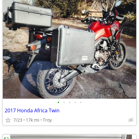
•
•
•
•
•
2017 Honda Africa Twin
7/23
17k mi
Troy