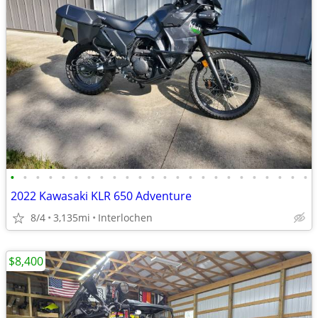
•
•
•
•
•
•
•
•
•
•
•
•
•
•
•
•
•
•
•
•
•
•
•
•
2022 Kawasaki KLR 650 Adventure
8/4
3,135mi
Interlochen
$8,400