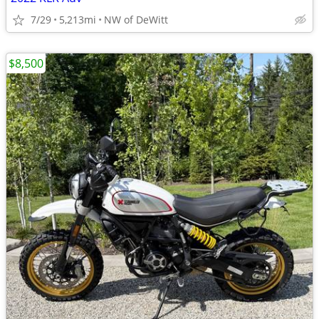
7/29
5,213mi
NW of DeWitt
$8,500