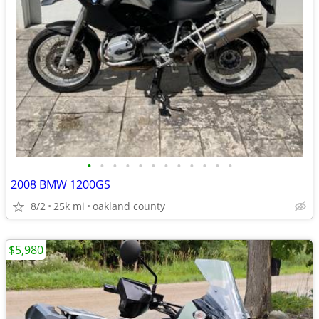
•
•
•
•
•
•
•
•
•
•
•
•
2008 BMW 1200GS
8/2
25k mi
oakland county
$5,980