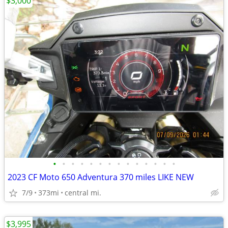
$3,000
•
•
•
•
•
•
•
•
•
•
•
•
•
•
2023 CF Moto 650 Adventura 370 miles LIKE NEW
7/9
373mi
central mi.
$3,995