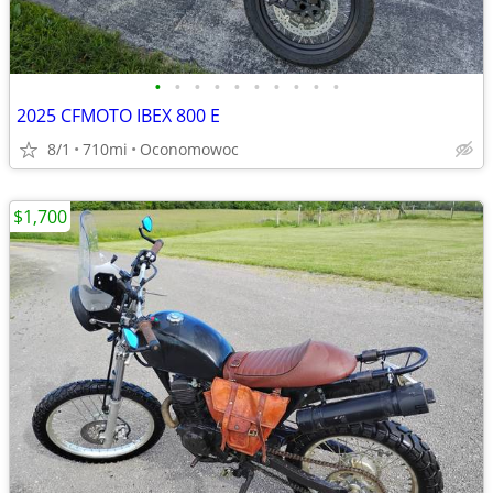
•
•
•
•
•
•
•
•
•
•
2025 CFMOTO IBEX 800 E
8/1
710mi
Oconomowoc
$1,700