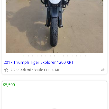
•
•
•
•
•
•
•
•
•
•
•
•
•
•
•
2017 Triumph Tiger Explorer 1200 XRT
7/26
33k mi
Battle Creek, MI
$5,500