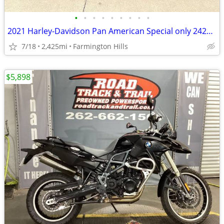
•
•
•
•
•
•
•
•
•
2021 Harley-Davidson Pan American Special only 2425 Miles
7/18
2,425mi
Farmington Hills
$5,898