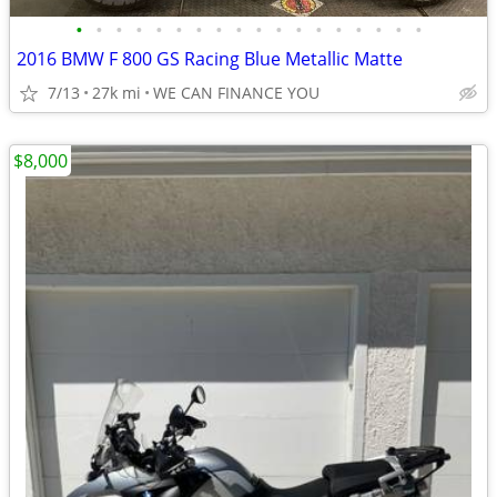
•
•
•
•
•
•
•
•
•
•
•
•
•
•
•
•
•
•
2016 BMW F 800 GS Racing Blue Metallic Matte
7/13
27k mi
WE CAN FINANCE YOU
$8,000