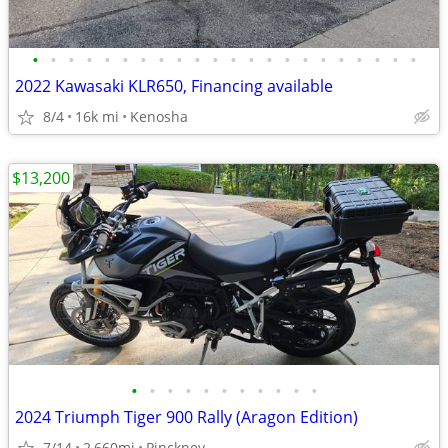
•
•
•
•
•
•
•
•
•
•
•
•
•
•
•
•
•
•
•
•
•
•
2022 Kawasaki KLR650, Financing available
8/4
16k mi
Kenosha
$13,200
•
•
•
•
•
•
•
•
•
•
•
2024 Triumph Tiger 900 Rally (Aragon Edition)
7/14
2,660mi
Pinckney