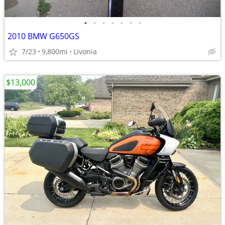
•
•
•
•
•
•
•
2010 BMW G650GS
7/23
9,800mi
Livonia
$13,000