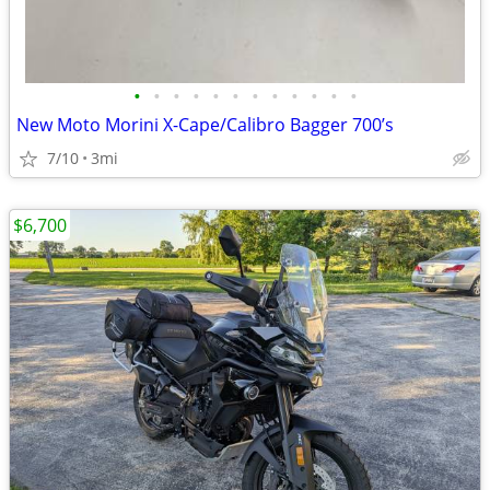
•
•
•
•
•
•
•
•
•
•
•
•
New Moto Morini X-Cape/Calibro Bagger 700’s
7/10
3mi
$6,700