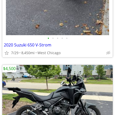
•
•
•
•
•
2020 Suzuki 650 V-Strom
7/29
8,450mi
West Chicago
$4,500