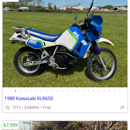
•
•
•
•
•
•
•
•
•
•
•
•
•
•
•
•
•
•
•
•
1988 Kawasaki KLR650
7/11
3,066mi
Troy
$7,999