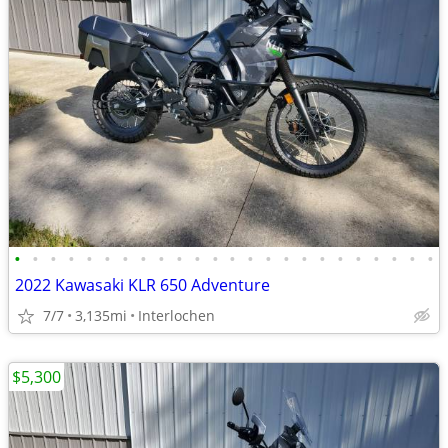
•
•
•
•
•
•
•
•
•
•
•
•
•
•
•
•
•
•
•
•
•
•
•
•
2022 Kawasaki KLR 650 Adventure
7/7
3,135mi
Interlochen
$5,300