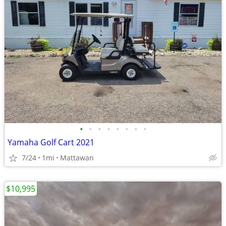
•
•
•
•
•
•
•
•
Yamaha Golf Cart 2021
7/24
1mi
Mattawan
$10,995