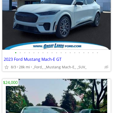
•
•
•
•
•
•
•
•
•
•
•
•
•
•
•
•
•
•
•
2023 Ford Mustang Mach-E GT
8/3
28k mi
_Ford_ _Mustang Mach-E_ _SUV_
$24,000