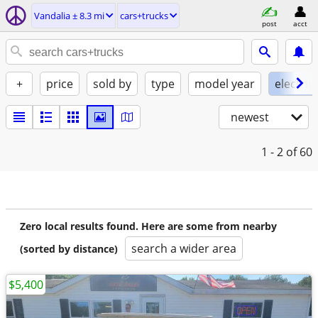
Vandalia ± 8.3 mi
cars+trucks
post
acct
+
price
sold by
type
model year
electric
newest
1 - 2
of 60
Zero local results found. Here are some from nearby
search a wider area
(sorted by distance)
$5,400