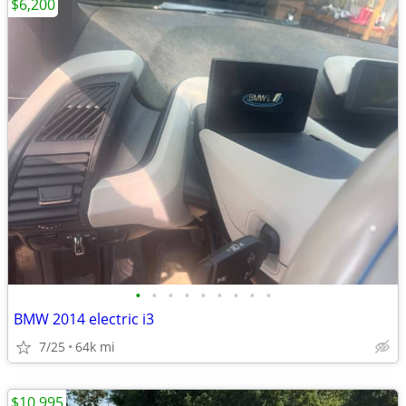
$6,200
•
•
•
•
•
•
•
•
•
BMW 2014 electric i3
7/25
64k mi
$10,995