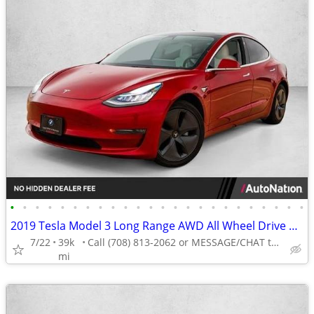
•
•
•
•
•
•
•
•
•
•
•
•
•
•
•
•
•
•
•
•
•
•
•
•
2019 Tesla Model 3 Long Range AWD All Wheel Drive Electric AUTONATION
7/22
39k
Call (708) 813-2062 or MESSAGE/CHAT to confirm availability
mi