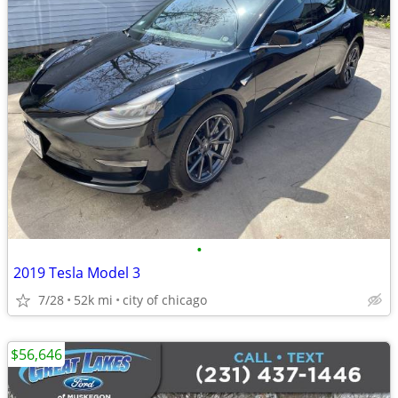
•
2019 Tesla Model 3
7/28
52k mi
city of chicago
$56,646