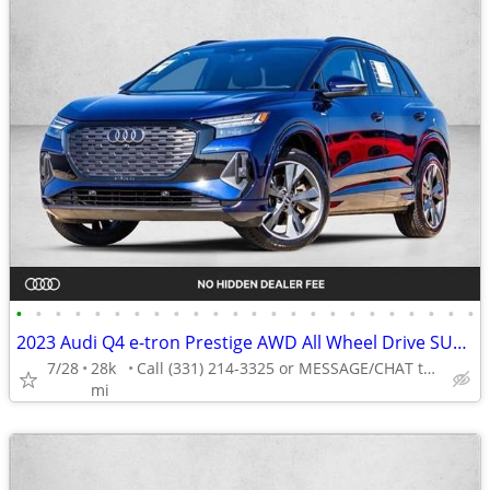
•
•
•
•
•
•
•
•
•
•
•
•
•
•
•
•
•
•
•
•
•
•
•
•
2023 Audi Q4 e-tron Prestige AWD All Wheel Drive SUV Electric AUTONATION
7/28
28k
Call (331) 214-3325 or MESSAGE/CHAT to confirm availability
mi