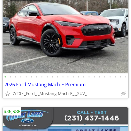
•
•
•
•
•
•
•
•
•
•
•
•
•
•
•
•
•
•
•
•
•
•
•
•
2026 Ford Mustang Mach-E Premium
7/20
_Ford_ _Mustang Mach-E_ _SUV_
$36,988