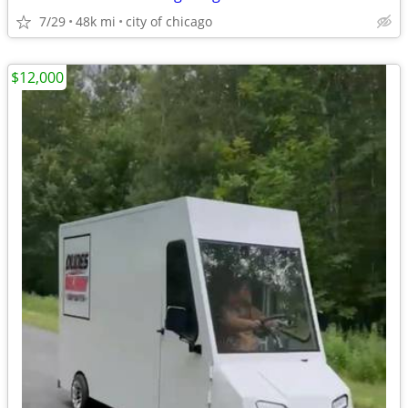
7/29
48k mi
city of chicago
$12,000