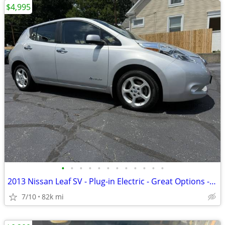
$4,995
•
•
•
•
•
•
•
•
•
•
•
•
2013 Nissan Leaf SV - Plug-in Electric - Great Options - 80k Miles
7/10
82k mi