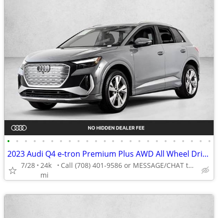
•
•
•
•
•
•
•
•
•
•
•
•
•
•
•
•
•
•
•
•
•
•
•
•
2023 Audi Q4 e-tron Premium Plus AWD All Wheel Drive SUV Electric AUTONATION
7/28
24k
Call (708) 401-9586 or MESSAGE/CHAT to confirm availability
mi