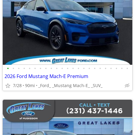
•
•
•
•
•
•
•
•
•
•
•
•
•
•
•
•
•
•
•
•
•
•
•
2026 Ford Mustang Mach-E Premium
7/28
90mi
_Ford_ _Mustang Mach-E_ _SUV_