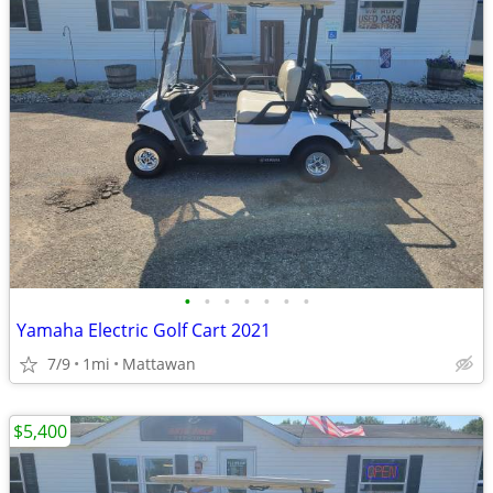
•
•
•
•
•
•
•
Yamaha Electric Golf Cart 2021
7/9
1mi
Mattawan
$5,400