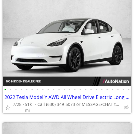
•
•
•
•
•
•
•
•
•
•
•
•
•
•
•
•
•
•
•
•
•
•
•
•
2022 Tesla Model Y AWD All Wheel Drive Electric Long Range SUV
7/28
51k
Call (630) 349-5073 or MESSAGE/CHAT to confirm availability
mi