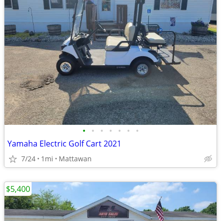
•
•
•
•
•
•
•
Yamaha Electric Golf Cart 2021
7/24
1mi
Mattawan
$5,400