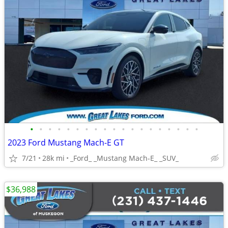
•
•
•
•
•
•
•
•
•
•
•
•
•
•
•
•
•
•
•
2023 Ford Mustang Mach-E GT
7/21
28k mi
_Ford_ _Mustang Mach-E_ _SUV_
$36,988