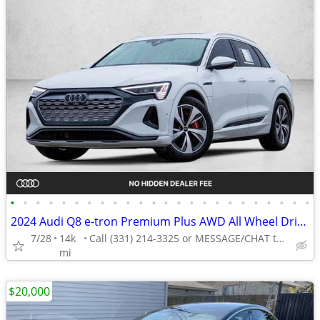
•
•
•
•
•
•
•
•
•
•
•
•
•
•
•
•
•
•
•
•
•
•
•
•
2024 Audi Q8 e-tron Premium Plus AWD All Wheel Drive Certified SUV Electric AUTO
7/28
14k
Call (331) 214-3325 or MESSAGE/CHAT to confirm availability
mi
$20,000