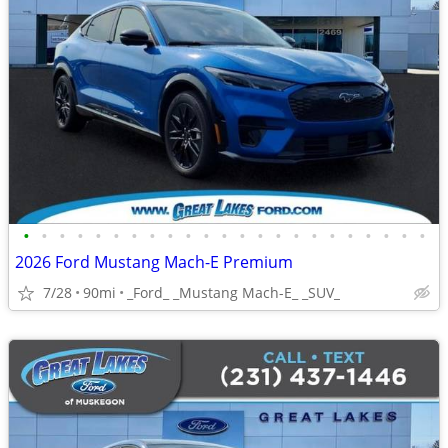
•
•
•
•
•
•
•
•
•
•
•
•
•
•
•
•
•
•
•
•
•
•
•
2026 Ford Mustang Mach-E Premium
7/28
90mi
_Ford_ _Mustang Mach-E_ _SUV_