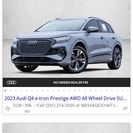
•
•
•
•
•
•
•
•
•
•
•
•
•
•
•
•
•
•
•
•
•
•
•
•
2023 Audi Q4 e-tron Prestige AWD All Wheel Drive SUV Electric AUTONATION
7/28
30k
Call (331) 214-3325 or MESSAGE/CHAT to confirm availability
mi