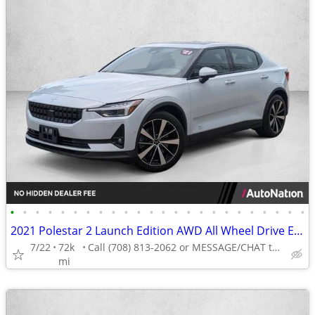
•
•
•
•
•
•
•
•
•
•
•
•
•
•
•
•
•
•
•
•
•
•
•
•
2021 Polestar 2 Launch Edition AWD All Wheel Drive Electric AUTONATION
7/22
72k
Call (708) 813-2062 or MESSAGE/CHAT to confirm availability
mi