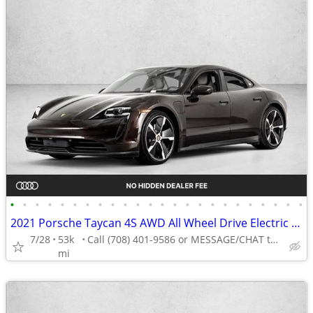
•
•
•
•
•
•
•
•
•
•
•
•
•
•
•
•
•
•
•
•
•
•
•
•
2021 Porsche Taycan 4S AWD All Wheel Drive Electric AUTONATION
7/28
53k
Call (708) 401-9586 or MESSAGE/CHAT to confirm availability
mi