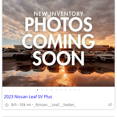
•
•
•
•
•
•
•
•
•
•
2023 Nissan Leaf SV Plus
8/5
35k mi
_Nissan_ _Leaf_ _Sedan_