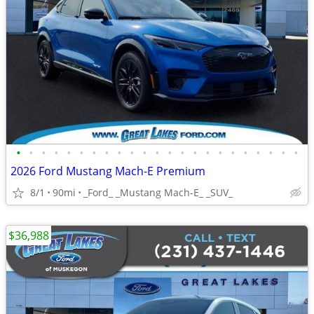
•
•
•
•
•
•
•
•
•
•
•
•
•
•
•
•
•
•
•
•
•
•
•
2026 Ford Mustang Mach-E Premium
8/1
90mi
_Ford_ _Mustang Mach-E_ _SUV_
$36,988