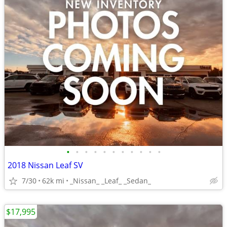
•
•
•
•
•
•
•
•
•
•
•
2018 Nissan Leaf SV
7/30
62k mi
_Nissan_ _Leaf_ _Sedan_
$17,995