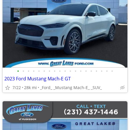
•
•
•
•
•
•
•
•
•
•
•
•
•
•
•
•
•
•
•
2023 Ford Mustang Mach-E GT
7/22
28k mi
_Ford_ _Mustang Mach-E_ _SUV_