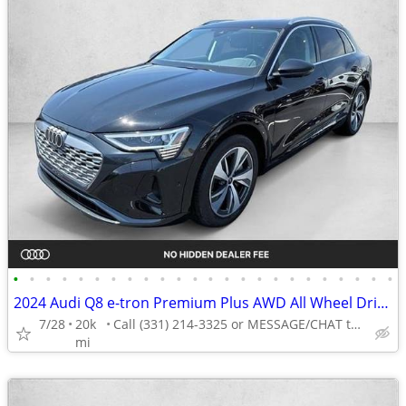
•
•
•
•
•
•
•
•
•
•
•
•
•
•
•
•
•
•
•
•
•
•
•
•
2024 Audi Q8 e-tron Premium Plus AWD All Wheel Drive Certified SUV Electric AUTO
7/28
20k
Call (331) 214-3325 or MESSAGE/CHAT to confirm availability
mi