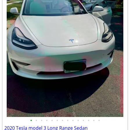
•
•
•
•
•
•
•
•
•
•
•
•
•
•
2020 Tesla model 3 Long Range Sedan