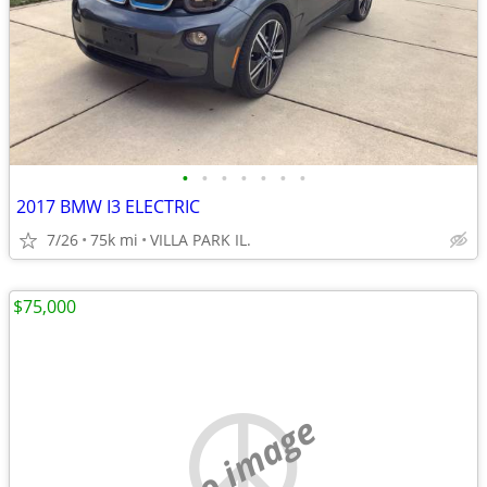
•
•
•
•
•
•
•
2017 BMW I3 ELECTRIC
7/26
75k mi
VILLA PARK IL.
$75,000
no image