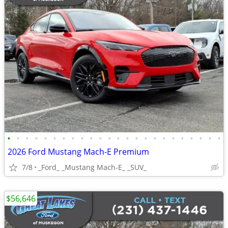
•
•
•
•
•
•
•
•
•
•
•
•
•
•
•
•
•
•
•
•
•
•
•
•
2026 Ford Mustang Mach-E Premium
7/8
_Ford_ _Mustang Mach-E_ _SUV_
$56,646