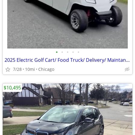
•
•
•
•
•
2025 Electric Golf Cart/ Food Truck/ Delivery/ Maintanence
7/28
10mi
Chicago
$10,495