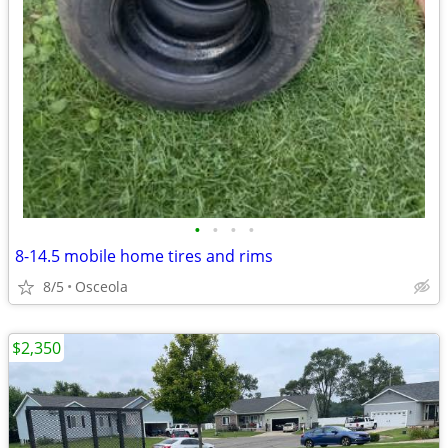
•
•
•
•
8-14.5 mobile home tires and rims
8/5
Osceola
$2,350