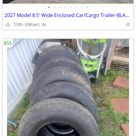
•
•
•
•
•
•
•
•
2027 Model 8.5' Wide Enclosed Car/Cargo Trailer-BLACKOUT PACKAGE
7/30
Elkhart, IN
$55