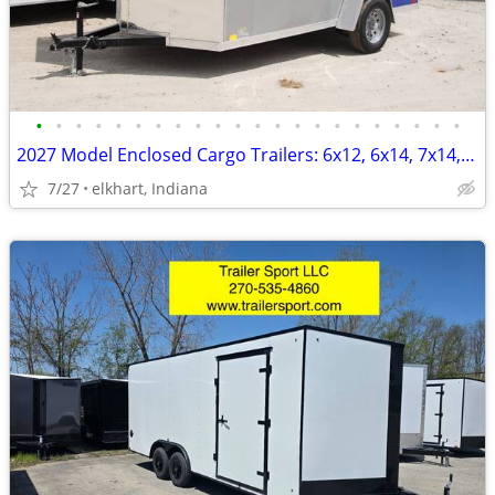
•
•
•
•
•
•
•
•
•
•
•
•
•
•
•
•
•
•
•
•
•
•
2027 Model Enclosed Cargo Trailers: 6x12, 6x14, 7x14, 7x16 ON SALE
7/27
elkhart, Indiana