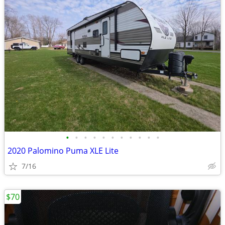
•
•
•
•
•
•
•
•
•
•
•
2020 Palomino Puma XLE Lite
7/16
$70