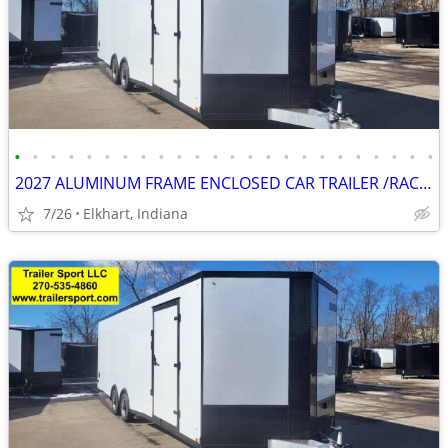
•
•
•
•
•
•
•
•
•
•
•
•
•
•
•
•
•
•
•
•
•
•
•
•
2027 ALUMINUM FRAME ENCLOSED CAR TRAILER /RACE TRAILER CARGO TRAILER
7/26
Elkhart, Indiana