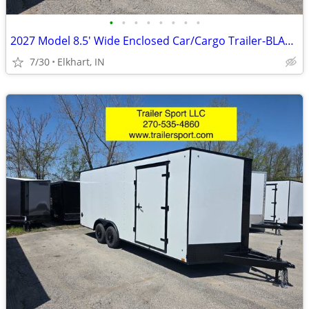
•
•
•
•
•
•
•
•
2027 Model 8.5' Wide Enclosed Car/Cargo Trailer-BLACKOUT PACKAGE
7/30
Elkhart, IN