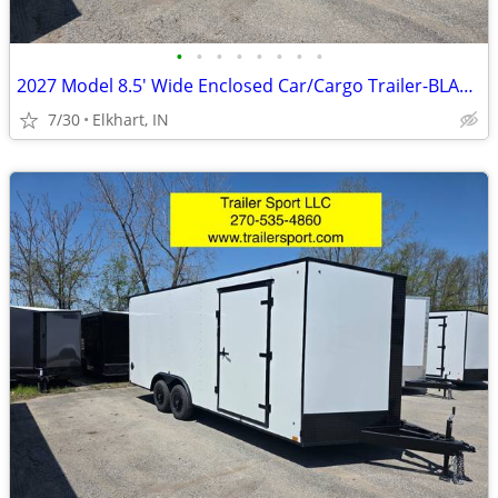
•
•
•
•
•
•
•
•
2027 Model 8.5' Wide Enclosed Car/Cargo Trailer-BLACKOUT PACKAGE
7/30
Elkhart, IN