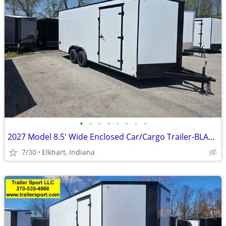
•
•
•
•
•
•
•
•
2027 Model 8.5' Wide Enclosed Car/Cargo Trailer-BLACKOUT PACKAGE
7/30
Elkhart, Indiana