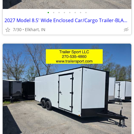
•
•
•
•
•
•
•
•
2027 Model 8.5' Wide Enclosed Car/Cargo Trailer-BLACKOUT PACKAGE
7/30
Elkhart, IN