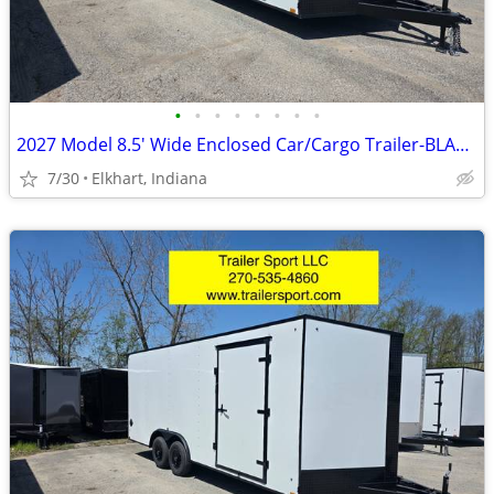
•
•
•
•
•
•
•
•
2027 Model 8.5' Wide Enclosed Car/Cargo Trailer-BLACKOUT PACKAGE
7/30
Elkhart, Indiana