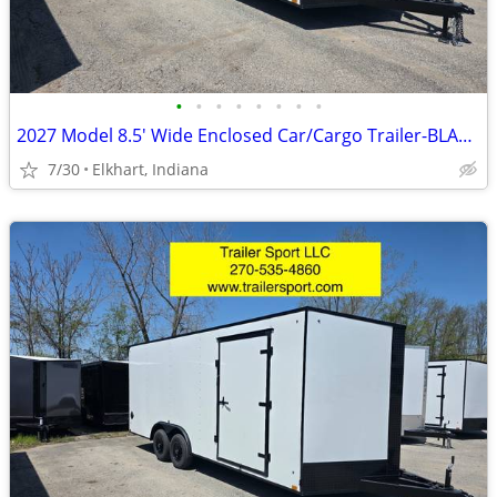
•
•
•
•
•
•
•
•
2027 Model 8.5' Wide Enclosed Car/Cargo Trailer-BLACKOUT PACKAGE
7/30
Elkhart, Indiana