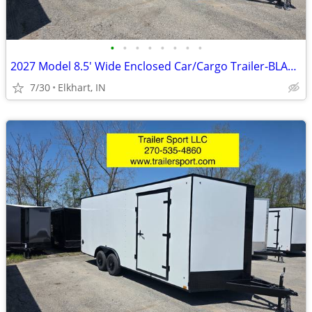
•
•
•
•
•
•
•
•
2027 Model 8.5' Wide Enclosed Car/Cargo Trailer-BLACKOUT PACKAGE
7/30
Elkhart, IN