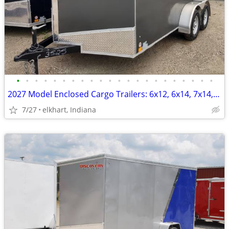
•
•
•
•
•
•
•
•
•
•
•
•
•
•
•
•
•
•
•
•
•
•
2027 Model Enclosed Cargo Trailers: 6x12, 6x14, 7x14, 7x16 ON SALE
7/27
elkhart, Indiana