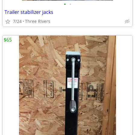
•
•
Trailer stabilizer jacks
7/24
Three Rivers
$65