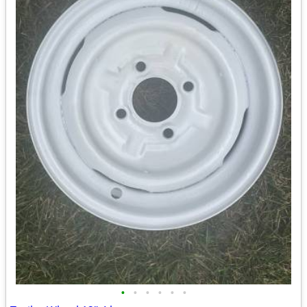
•
•
•
•
•
•