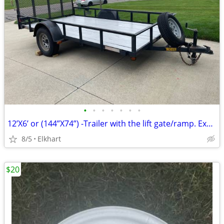
•
•
•
•
•
•
•
12’X6’ or (144”X74”) -Trailer with the lift gate/ramp. Excellent.
8/5
Elkhart
$20