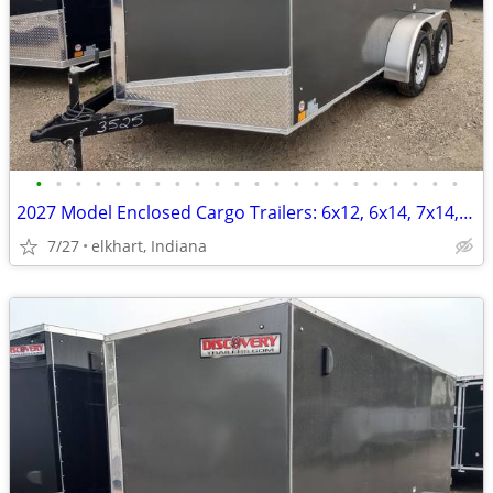
•
•
•
•
•
•
•
•
•
•
•
•
•
•
•
•
•
•
•
•
•
•
2027 Model Enclosed Cargo Trailers: 6x12, 6x14, 7x14, 7x16 ON SALE
7/27
elkhart, Indiana