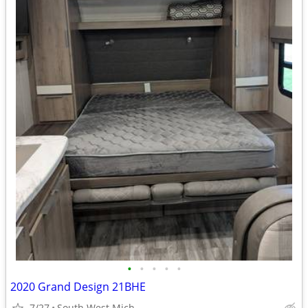
•
•
•
•
•
2020 Grand Design 21BHE
7/27
South West Mich