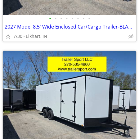
•
•
•
•
•
•
•
•
2027 Model 8.5' Wide Enclosed Car/Cargo Trailer-BLACKOUT PACKAGE
7/30
Elkhart, IN