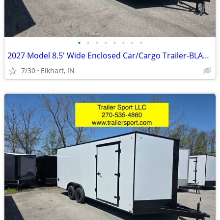
•
•
•
•
•
•
•
•
2027 Model 8.5' Wide Enclosed Car/Cargo Trailer-BLACKOUT PACKAGE
7/30
Elkhart, IN