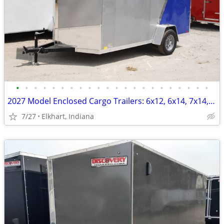
•
•
•
•
•
•
•
•
•
•
•
•
•
•
•
•
•
•
•
•
•
•
2027 Model Enclosed Cargo Trailers: 6x12, 6x14, 7x14, 7x16 ON SALE
7/27
Elkhart, Indiana