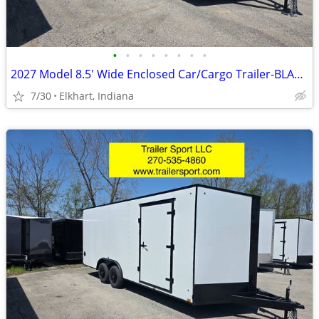
•
•
•
•
•
•
•
•
2027 Model 8.5' Wide Enclosed Car/Cargo Trailer-BLACKOUT PACKAGE
7/30
Elkhart, Indiana