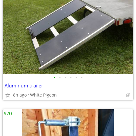
•
•
•
•
•
•
Aluminum trailer
8h ago
White Pigeon
$70