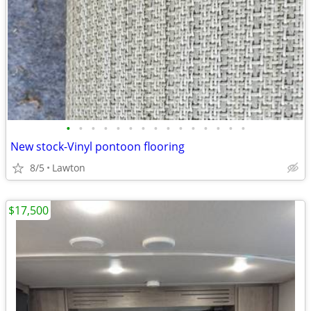
•
•
•
•
•
•
•
•
•
•
•
•
•
•
•
New stock-Vinyl pontoon flooring
8/5
Lawton
$17,500