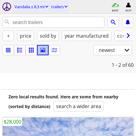
Vandalia ± 8.3 mi
trailers
post
acct
+
price
sold by
year manufactured
conditi
newest
1 - 2
of 60
Zero local results found. Here are some from nearby
search a wider area
(sorted by distance)
$28,000