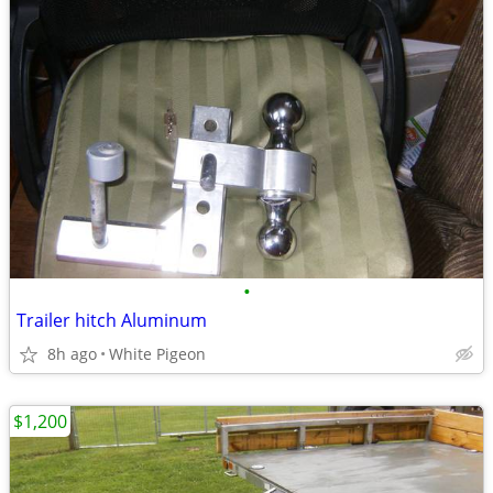
•
Trailer hitch Aluminum
8h ago
White Pigeon
$1,200