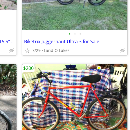
•
•
•
Marin Mount Vision Pro mountain bike 15.5" frame, 26" wheels.
Biketrix Juggernaut Ultra 3 for Sale
7/29
Land O Lakes
$200