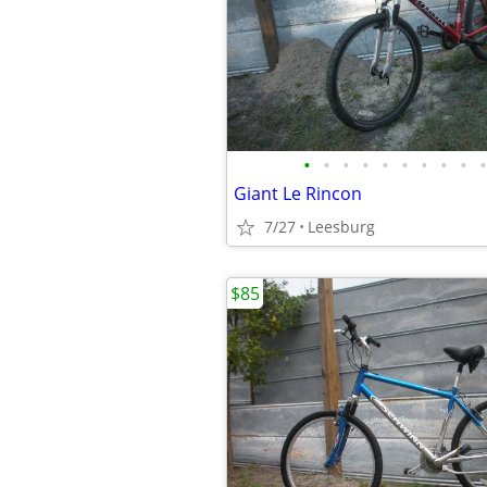
•
•
•
•
•
•
•
•
•
•
Giant Le Rincon
7/27
Leesburg
$85