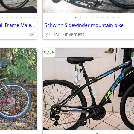
•
•
•
•
•
•
•
•
•
•
•
•
•
•
•
•
•
TITANIUM MOUNTAIN BIKE Small Frame Male or Female
Schwinn Sidewinder mountain bike
7/28
inverness
$225
•