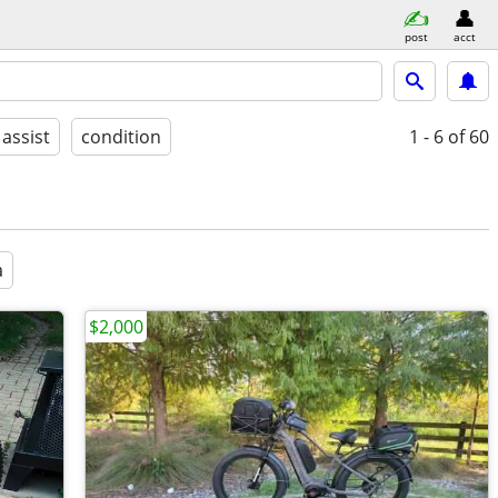
post
acct
 assist
condition
1 - 6
of 60
a
$2,000