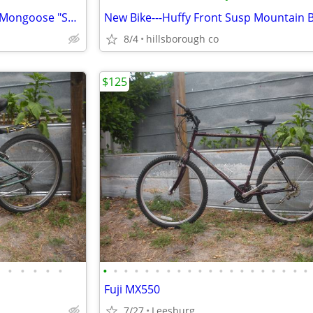
Nice Mountain Bike Aluminum Mongoose "Switchback" w/Rack
New Bike---Huffy Front Susp Mountain B
8/4
hillsborough co
$125
•
•
•
•
•
•
•
•
•
•
•
•
•
•
•
•
•
•
•
•
•
•
•
•
•
Fuji MX550
7/27
Leesburg