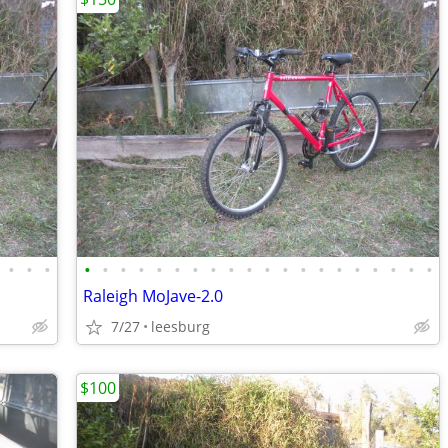
•
•
•
•
•
•
•
•
•
•
•
•
•
•
•
•
•
•
•
•
•
•
•
Raleigh MoJave-2.0
7/27
leesburg
$100