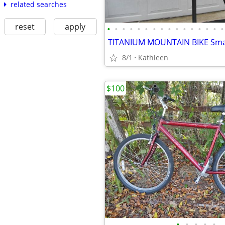
related searches
reset
apply
•
•
•
•
•
•
•
•
•
•
•
•
•
•
•
•
8/1
Kathleen
$100
•
•
•
•
•