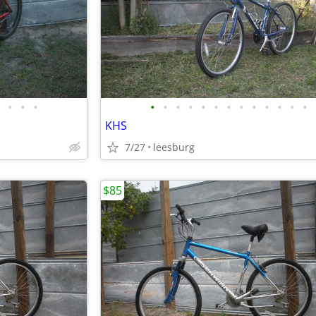
•
•
•
•
•
•
•
•
•
•
•
•
•
•
•
•
KHS
7/27
leesburg
$85