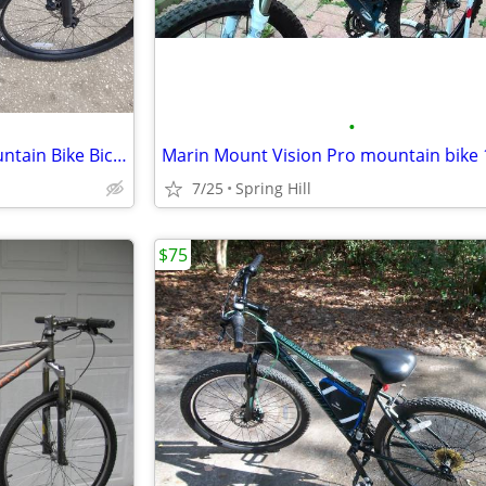
•
New Norco Storm 9.3 29er Mountain Bike Bicycle Hydraulic Disc Brakes b
7/25
Spring Hill
$75