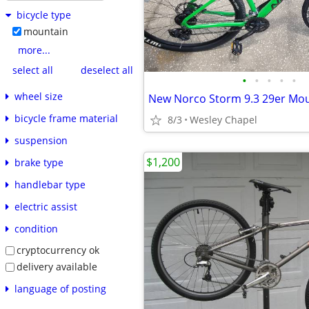
bicycle type
mountain
more...
select all
deselect all
•
•
•
•
•
wheel size
bicycle frame material
8/3
Wesley Chapel
suspension
$1,200
brake type
handlebar type
electric assist
condition
cryptocurrency ok
delivery available
language of posting