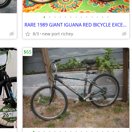
•
•
•
•
•
•
•
•
•
•
•
•
•
RARE 1989 GIANT IGUANA RED BICYCLE EXCELLENT COND.STORED DECADES $200
8/3
new port richey
$65
•
•
•
•
•
•
•
•
•
•
•
•
•
•
•
•
•