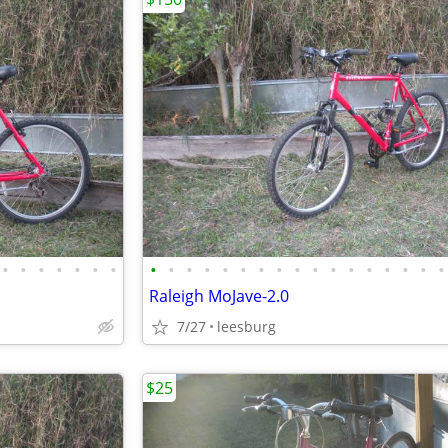
•
•
•
•
•
•
•
•
•
•
•
•
•
•
•
•
•
•
•
•
•
•
•
•
Raleigh MoJave-2.0
7/27
leesburg
$25