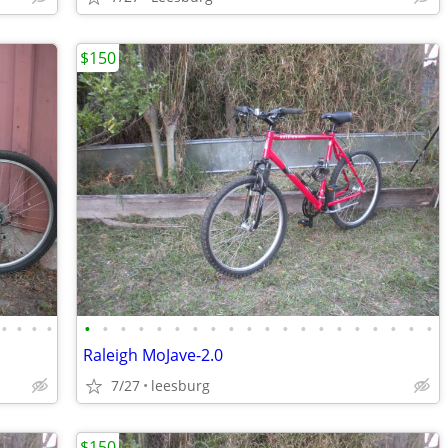
$150
•
•
•
•
•
•
•
•
•
•
•
•
•
•
•
•
•
•
•
•
•
•
•
•
Raleigh MoJave-2.0
7/27
leesburg
$150