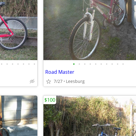
•
•
•
•
•
•
•
•
•
•
•
•
•
•
•
•
•
Road Master
7/27
Leesburg
$100