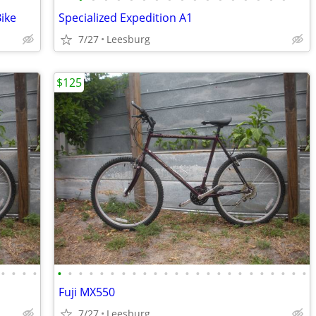
ike
Specialized Expedition A1
7/27
Leesburg
$125
•
•
•
•
•
•
•
•
•
•
•
•
•
•
•
•
•
•
•
•
•
•
•
•
•
•
•
•
Fuji MX550
7/27
Leesburg