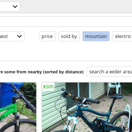
est
price
sold by
mountain
electric
search a wider are
are some from nearby (sorted by distance)
$500