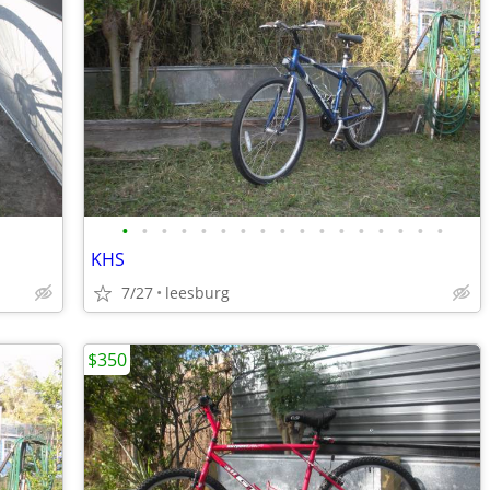
•
•
•
•
•
•
•
•
•
•
•
•
•
•
•
•
•
KHS
7/27
leesburg
$350