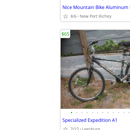
8/6
New Port Richey
$65
•
•
•
•
•
•
•
•
•
•
•
•
Specialized Expedition A1
7/27
Leesburg