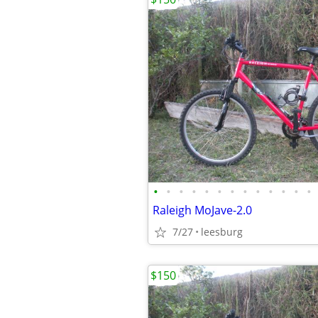
•
•
•
•
•
•
•
•
•
•
•
•
•
Raleigh MoJave-2.0
7/27
leesburg
$150