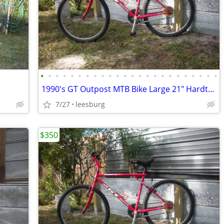
•
•
•
•
•
•
•
•
•
•
•
•
•
•
•
•
•
•
•
•
•
•
•
•
1990's GT Outpost MTB Bike Large 21" Hardtail Chromoly Rigid USA
7/27
leesburg
$350