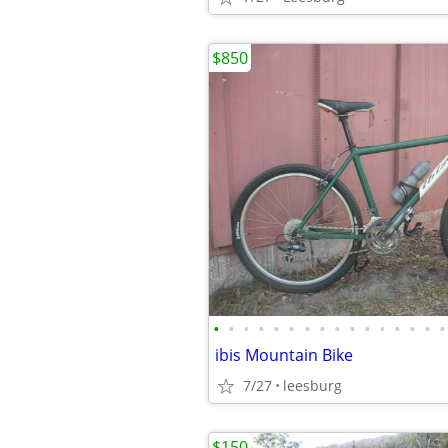
$850
•
•
•
•
•
•
•
•
•
•
•
•
•
•
•
•
ibis Mountain Bike
7/27
leesburg
$150