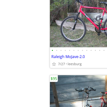
•
•
•
•
•
•
•
•
•
•
•
•
•
Raleigh MoJave-2.0
7/27
leesburg
$95