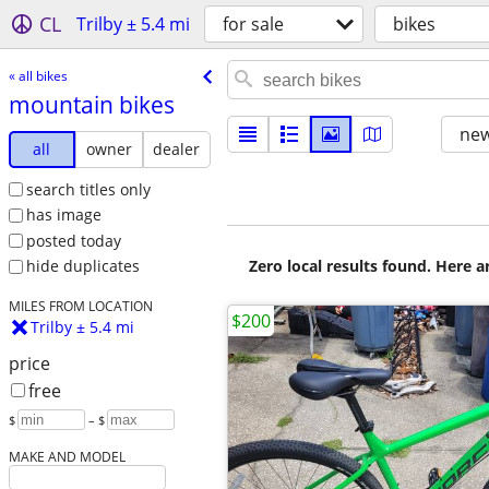
CL
Trilby ± 5.4 mi
for sale
bikes
« all bikes
mountain bikes
new
all
owner
dealer
search titles only
has image
posted today
Zero local results found. Here 
hide duplicates
MILES FROM LOCATION
$200
Trilby ± 5.4 mi
price
free
$
– $
MAKE AND MODEL