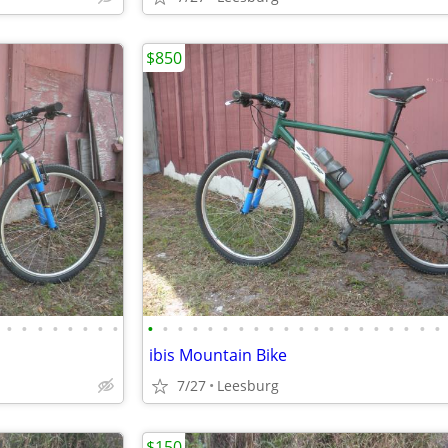
$850
•
•
•
•
•
•
•
•
•
•
•
•
•
•
•
•
•
•
•
•
•
•
•
•
•
•
•
•
ibis Mountain Bike
7/27
Leesburg
$150