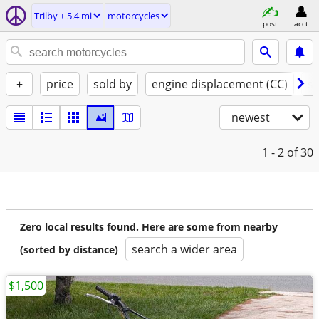
Trilby ± 5.4 mi
motorcycles
post
acct
+
price
sold by
engine displacement (CC)
st
newest
1 - 2
of 30
Zero local results found. Here are some from nearby
search a wider area
(sorted by distance)
$1,500