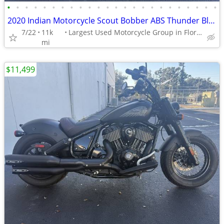
•
•
•
•
•
•
•
•
•
•
•
•
•
•
•
•
•
•
•
•
•
•
•
•
2020 Indian Motorcycle Scout Bobber ABS Thunder Black Smoke
7/22
11k
Largest Used Motorcycle Group in Florida
mi
$11,499