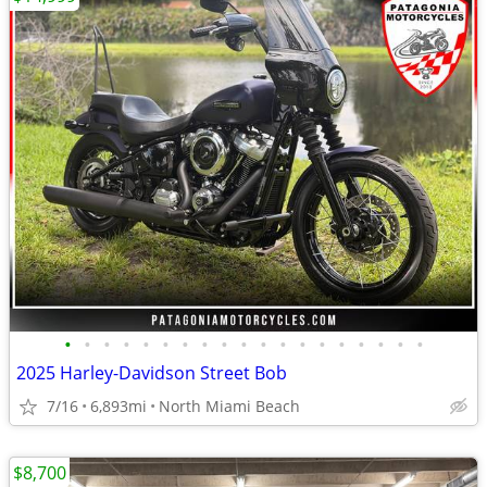
•
•
•
•
•
•
•
•
•
•
•
•
•
•
•
•
•
•
•
2025 Harley-Davidson Street Bob
7/16
6,893mi
North Miami Beach
$8,700