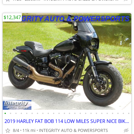
$12,347
•
•
•
•
•
•
•
•
•
•
•
•
•
•
•
•
•
•
•
•
•
•
•
•
2019 HARLEY FAT BOB 114 LOW MILES SUPER NICE BIKE NO BS FEES HERE!!!!!
8/4
11k mi
INTEGRITY AUTO & POWERSPORTS