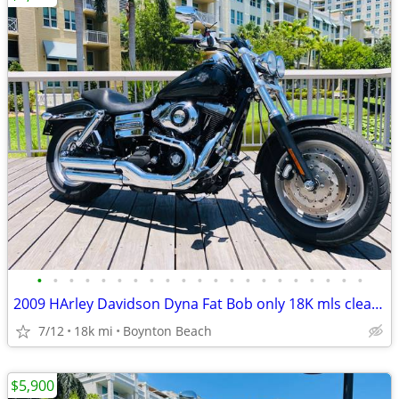
•
•
•
•
•
•
•
•
•
•
•
•
•
•
•
•
•
•
•
•
•
2009 HArley Davidson Dyna Fat Bob only 18K mls clean FINANCING
7/12
18k mi
Boynton Beach
$5,900