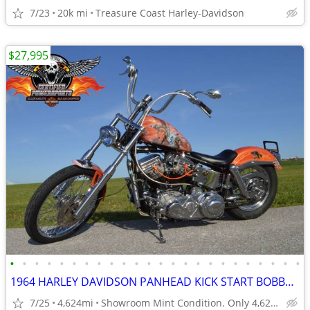
7/23
20k mi
Treasure Coast Harley-Davidson
$27,995
•
•
•
•
•
•
•
•
•
•
•
•
•
•
•
•
•
•
•
•
•
•
•
•
1964 HARLEY DAVIDSON PANHEAD KICK START BOBBER MINT CONDITION
7/25
4,624mi
Showroom Mint Condition. Only 4,624 Miles.