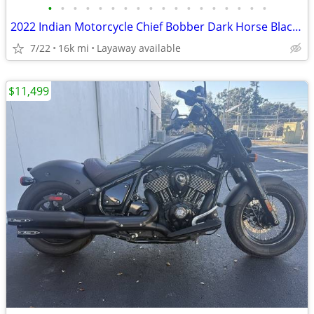
•
•
•
•
•
•
•
•
•
•
•
•
•
•
•
•
•
•
2022 Indian Motorcycle Chief Bobber Dark Horse Black Smoke
7/22
16k mi
Layaway available
$11,499