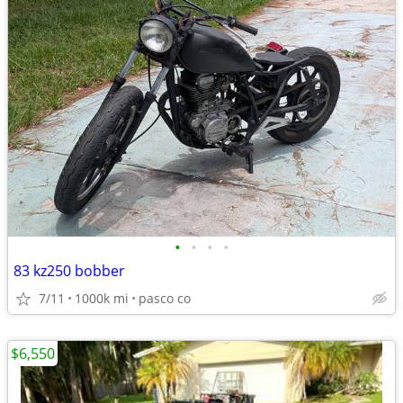
•
•
•
•
83 kz250 bobber
7/11
1000k mi
pasco co
$6,550