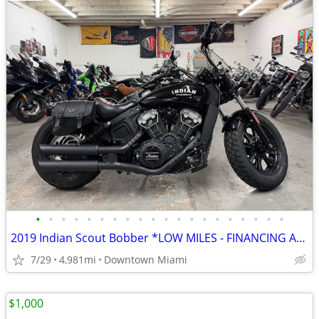
•
•
•
•
•
•
•
•
•
•
•
•
•
•
•
•
•
•
•
•
2019 Indian Scout Bobber *LOW MILES - FINANCING AVAILABLE*
7/29
4,981mi
Downtown Miami
$1,000