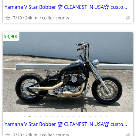
Yamaha V Star Bobber 🏆 CLEANEST IN USA🏆 custom with FL title in hand
7/10
24k mi
collier county
$3,900
•
•
•
•
•
•
•
•
•
•
•
•
•
•
•
Yamaha V Star Bobber 🏆 CLEANEST IN USA🏆 custom with FL title in hand
7/20
24k mi
collier county