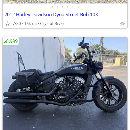
•
•
•
•
•
•
2012 Harley Davidson Dyna Street Bob 103
7/30
16k mi
Crystal River
$8,999