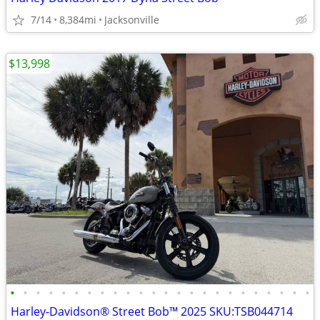
7/14
8,384mi
Jacksonville
$13,998
•
•
•
•
•
•
•
•
•
•
•
•
•
•
•
•
•
•
•
•
•
•
•
•
Harley-Davidson® Street Bob™ 2025 SKU:TSB044714