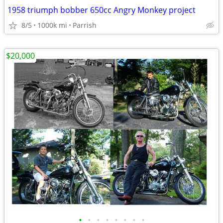
1958 triumph bobber 650cc Angry Monkey project
8/5
1000k mi
Parrish
$20,000
•
•
•
•
•
•
•
•