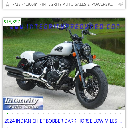
7/28
1,300mi
INTEGRITY AUTO SALES & POWERSPORTS
$15,897
•
•
•
•
•
•
•
•
•
•
•
•
•
•
•
•
•
•
•
•
•
•
•
2024 INDIAN CHIEF BOBBER DARK HORSE LOW MILES FLAWLESS NO BS FEES