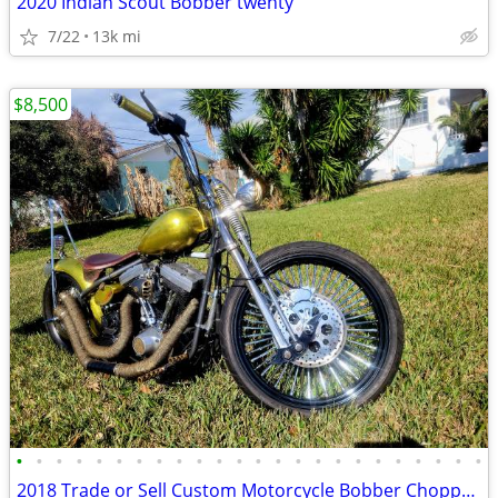
2020 Indian Scout Bobber twenty
7/22
13k mi
$8,500
•
•
•
•
•
•
•
•
•
•
•
•
•
•
•
•
•
•
•
•
•
•
•
•
2018 Trade or Sell Custom Motorcycle Bobber Chopper Springer