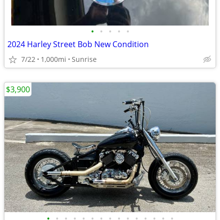
•
•
•
•
•
2024 Harley Street Bob New Condition
7/22
1,000mi
Sunrise
$3,900
•
•
•
•
•
•
•
•
•
•
•
•
•
•
•