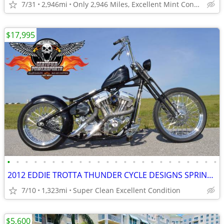
7/31
2,946mi
Only 2,946 Miles, Excellent Mint Condition.
$17,995
•
•
•
•
•
•
•
•
•
•
•
•
•
•
•
•
•
•
•
•
•
•
•
•
2012 EDDIE TROTTA THUNDER CYCLE DESIGNS SPRINGER BOBBER CHOPPER
7/10
1,323mi
Super Clean Excellent Condition
$5,600