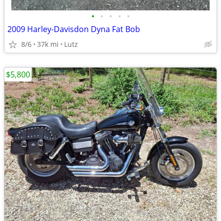
•
•
•
•
•
2009 Harley-Davisdon Dyna Fat Bob
8/6
37k mi
Lutz
$5,800