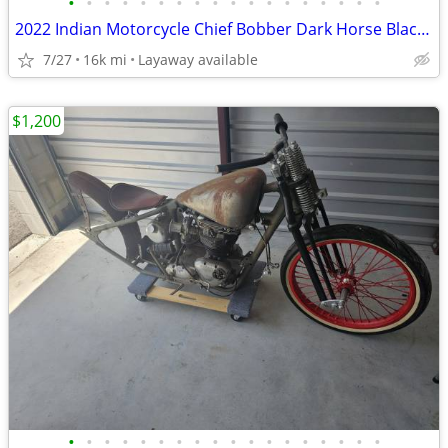
•
•
•
•
•
•
•
•
•
•
•
•
•
•
•
•
•
•
2022 Indian Motorcycle Chief Bobber Dark Horse Black Smoke
7/27
16k mi
Layaway available
$1,200
•
•
•
•
•
•
•
•
•
•
•
•
•
•
•
•
•
•