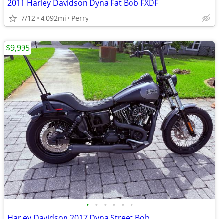
2011 Harley Davidson Dyna Fat Bob FXDF
7/12
4,092mi
Perry
$9,995
•
•
•
•
•
•
Harley Davidson 2017 Dyna Street Bob