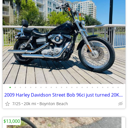
•
•
•
•
•
•
•
•
•
•
•
•
•
•
•
•
•
•
•
•
•
•
2009 Harley Davidson Street Bob 96ci just turned 20K FINANCING
7/25
20k mi
Boynton Beach
$13,000