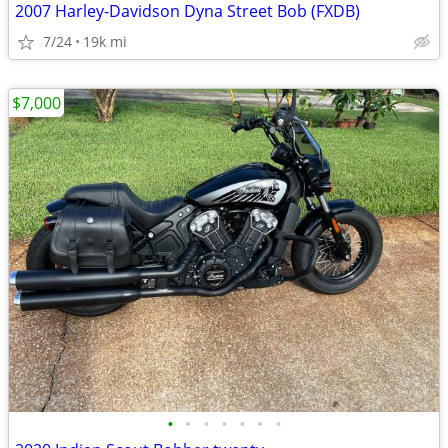
2007 Harley-Davidson Dyna Street Bob (FXDB)
7/24
19k mi
$7,000
•
•
•
•
•
•
•