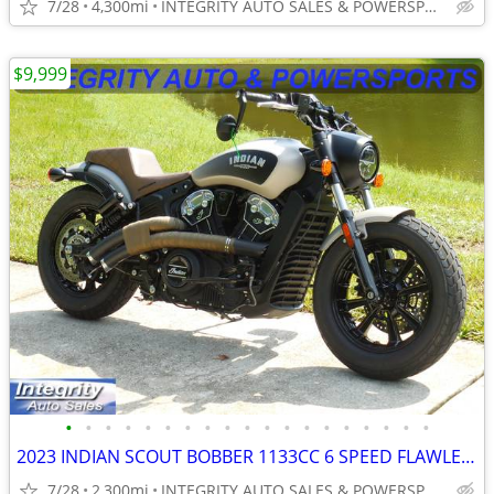
7/28
4,300mi
INTEGRITY AUTO SALES & POWERSPORTS
$9,999
•
•
•
•
•
•
•
•
•
•
•
•
•
•
•
•
•
•
•
2023 INDIAN SCOUT BOBBER 1133CC 6 SPEED FLAWLESS BIKE NO BS FEES
7/28
2,300mi
INTEGRITY AUTO SALES & POWERSPORTS