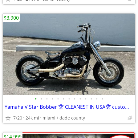
$3,900
•
•
•
•
•
•
•
•
•
•
•
•
•
Yamaha V Star Bobber 🏆 CLEANEST IN USA🏆 custom with FL title in hand
7/20
24k mi
miami / dade county
$14,999