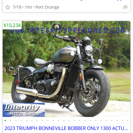
7/18
1mi
Port Orange
$10,234
•
•
•
•
•
•
•
•
•
•
•
•
•
•
•
•
•
•
•
•
•
•
•
•
2023 TRIUMPH BONNEVILLE BOBBER ONLY 1300 ACTUAL MILES LIKE NEW BIKE!!!