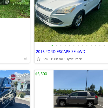
•
•
•
•
•
•
•
•
•
•
•
•
•
2016 FORD ESCAPE SE 4WD
8/4
150k mi
Hyde Park
$6,500