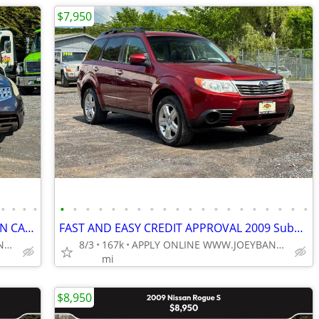
$7,950
•
•
•
•
•
•
•
•
•
•
•
•
•
•
•
•
•
•
•
•
•
•
•
•
FAST AND EASY CREDIT APPROVAL CLEAN CARFAX!! 2011 Nissan Rogue SL AWD
FAST AND EASY CREDIT APPROVAL 2009 Subaru Forester 2.5 X Premium AWD
APPLY ONLINE WWW.JOEYBANK.COM OR MAKE CASH OFFER
8/3
167k
APPLY ONLINE WWW.JOEYBANK.COM OR MAKE CASH OFFER
mi
$8,950