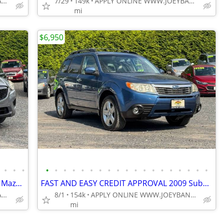
APPLY ONLINE WWW.JOEYBANK.COM OR MAKE CASH OFFER
7/29
149k
APPLY ONLINE WWW.JOEYBANK.COM OR MAKE CASH OFFER
mi
$6,950
•
•
•
•
•
•
•
•
•
•
•
•
•
•
•
•
•
•
•
•
•
•
FAST AND EASY CREDIT APPROVAL 2014 Mazda CX-5 Sport AWD SUV!!
FAST AND EASY CREDIT APPROVAL 2009 Subaru Forester 2.5 X Limited AWD W
APPLY ONLINE WWW.JOEYBANK.COM OR MAKE CASH OFFER
8/1
154k
APPLY ONLINE WWW.JOEYBANK.COM OR MAKE CASH OFFER
mi