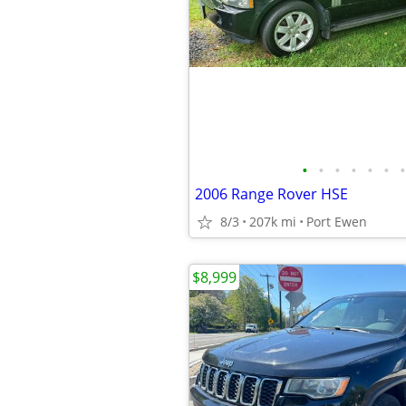
•
•
•
•
•
•
•
2006 Range Rover HSE
8/3
207k mi
Port Ewen
$8,999