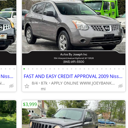
•
•
•
•
•
•
•
•
•
•
•
•
•
•
•
•
•
•
•
•
•
•
•
•
•
•
•
•
FAST AND EASY CREDIT APPROVAL 2012 Nissan Rogue SV FWD SUV!! Premium P
FAST AND EASY CREDIT APPROVAL 2009 Nissan Rogue S FWD SUV!!87K MILES
APPLY ONLINE WWW.JOEYBANK.COM OR MAKE CASH OFFER
8/4
87k
APPLY ONLINE WWW.JOEYBANK.COM OR MAKE CASH OFFER
mi
$3,999