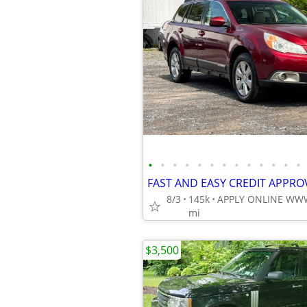
•
•
•
•
•
•
•
•
•
•
•
•
•
8/3
145k
mi
$3,500