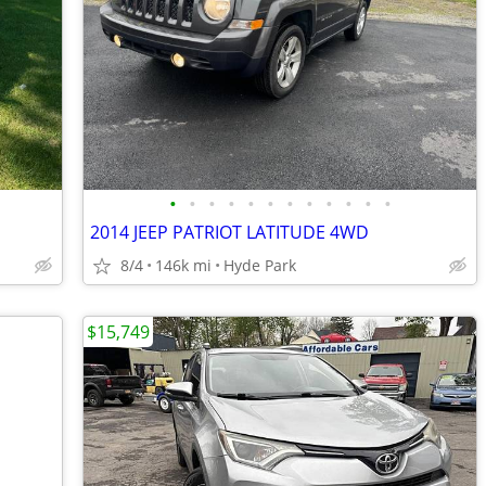
•
•
•
•
•
•
•
•
•
•
•
•
2014 JEEP PATRIOT LATITUDE 4WD
8/4
146k mi
Hyde Park
$15,749