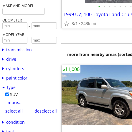
•
•
•
•
•
•
•
MAKE AND MODEL
1999 UZJ 100 Toyota Land Crui
ODOMETER
8/1
243k mi
-
MODEL YEAR
-
transmission
more from nearby areas (sorted
drive
cylinders
$11,000
paint color
type
SUV
more...
select all
deselect all
condition
fuel