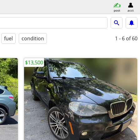
post
acct
fuel
condition
1 - 6
of 60
$13,500