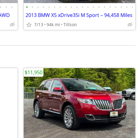
•
•
•
•
•
•
•
•
•
•
•
•
•
•
•
•
•
•
•
•
•
•
•
 AWD
2013 BMW X5 xDrive35i M Sport – 94,458 Miles
7/13
94k mi
Tillson
$11,950