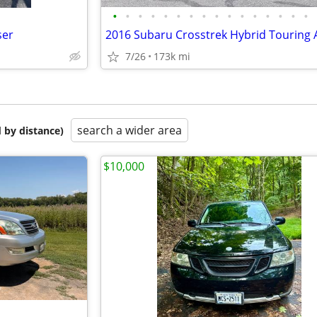
•
•
•
•
•
•
•
•
•
•
•
•
•
•
•
•
ser
2016 Subaru Crosstrek Hybrid Touring
7/26
173k mi
search a wider area
 by distance)
$10,000