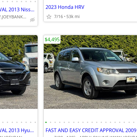
•
•
•
•
•
•
•
•
2023 Honda HRV
FAST AND EASY CREDIT APPROVAL 2013 Nissan Rogue Special Edition AWD
7/16
53k mi
APPLY ONLINE WWW.JOEYBANK.COM OR MAKE CASH OFFER
$4,495
•
•
•
•
•
•
•
•
•
•
•
•
•
•
•
•
•
•
•
•
•
•
•
•
•
•
•
•
FAST AND EASY CREDIT APPROVAL 2013 Hyundai Tucson GLS AWD SUV!!