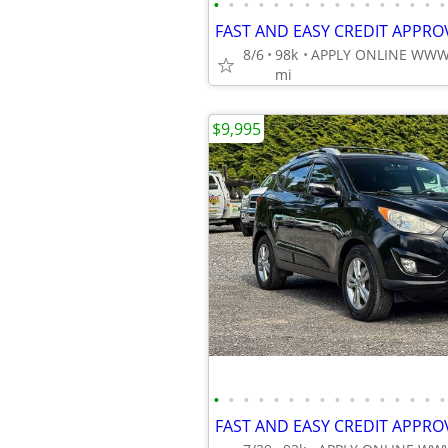
•
•
•
•
•
•
•
•
•
•
•
•
•
•
•
•
8/6
98k
mi
$9,995
•
•
•
•
•
•
•
•
•
•
•
•
•
•
•
•