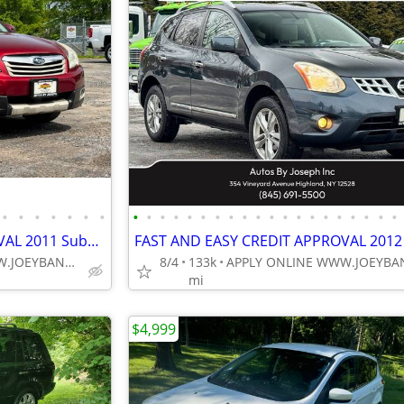
•
•
•
•
•
•
•
•
•
•
•
•
•
•
•
•
•
•
•
•
•
•
•
•
•
•
•
FAST AND EASY CREDIT APPROVAL 2011 Subaru Outback 2.5i Limited AWD Wag
APPLY ONLINE WWW.JOEYBANK.COM OR MAKE CASH OFFER
8/4
133k
mi
$4,999