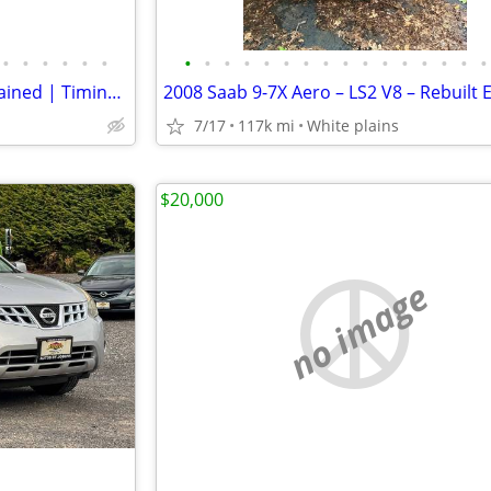
•
•
•
•
•
•
•
•
•
•
•
•
•
•
•
•
•
•
•
•
•
•
2006 Lexus GX470 – Well Maintained | Timing Belt Done | Ready to Drive
7/17
117k mi
White plains
$20,000
no image