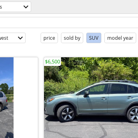
s
est
price
sold by
SUV
model year
$6,500