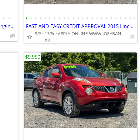
•
•
•
•
•
•
•
•
•
•
•
•
•
•
•
•
•
•
•
•
•
•
•
•
•
•
2008 Saab 9-7X Aero – LS2 V8 – Rebuilt Engine – Rare AWD Performance SUV
FAST AND EASY CREDIT APPROVAL 2015 Lincoln MKX AWD SUV!
8/6
137k
APPLY ONLINE WWW.JOEYBANK.COM OR MAKE CASH OFFER
mi
$9,950