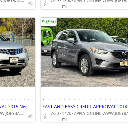
APPLY ONLINE WWW.JOEYBANK.COM OR MAKE CASH OFFER
7/29
130k
mi
$9,950
•
•
•
•
•
•
•
•
•
•
•
•
•
•
•
•
•
•
•
•
•
•
•
•
•
FAST AND EASY CREDIT APPROVAL 2015 Nissan Rogue Select S AWD SUV!!
APPLY ONLINE WWW.JOEYBANK.COM OR MAKE CASH OFFER
7/30
147k
mi