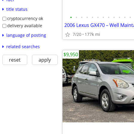
title status
•
•
•
•
•
•
•
•
•
•
•
•
cryptocurrency ok
delivery available
7/20
177k mi
language of posting
related searches
$9,950
reset
apply