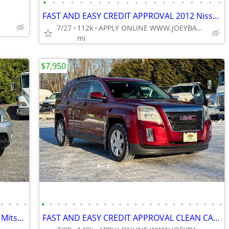
•
•
•
•
•
•
•
•
•
•
•
•
•
•
•
•
•
•
•
•
FAST AND EASY CREDIT APPROVAL 2012 Nissan Juke SL AWD SUV
7/27
112k
APPLY ONLINE WWW.JOEYBANK.COM OR MAKE CASH OFFER
mi
$7,950
•
•
•
•
•
•
•
•
•
•
•
•
•
•
•
•
•
•
•
•
•
•
•
•
•
•
•
•
FAST AND EASY CREDIT APPROVAL 2009 Mitsubishi Outlander ES AWD SUV
FAST AND EASY CREDIT APPROVAL CLEAN CARFAX!! 2012 GMC Terrain SLE-2