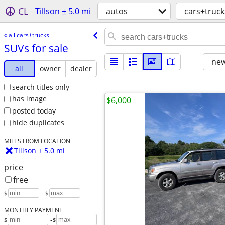
CL
Tillson ± 5.0 mi
autos
cars+truck
« all cars+trucks
SUVs for sale
new
all
owner
dealer
search titles only
has image
$6,000
posted today
hide duplicates
MILES FROM LOCATION
Tillson ± 5.0 mi
price
free
$
– $
MONTHLY PAYMENT
-
$
$