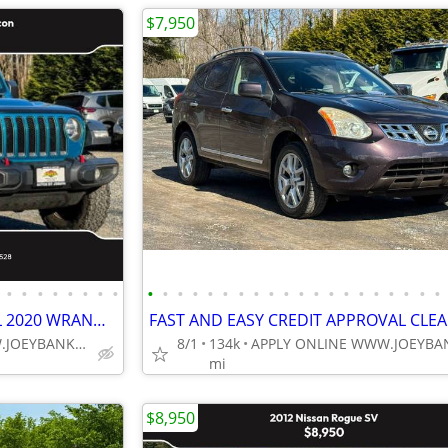
$7,950
•
•
•
•
•
•
•
•
•
•
•
•
•
•
•
•
•
•
•
•
•
•
•
•
•
•
•
•
FAST & EASY CREDIT APPROVAL 2020 WRANGLER RUBICON WITH ONLY 31K
APPLY ONLINE WWW.JOEYBANK.COM OR MAKE CASH OFFER
8/1
134k
mi
$8,950