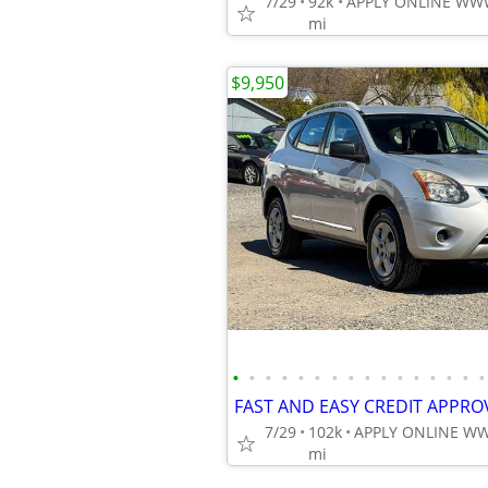
7/29
92k
mi
$9,950
•
•
•
•
•
•
•
•
•
•
•
•
•
•
•
•
7/29
102k
mi