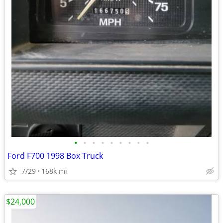
•
•
•
•
•
•
•
•
•
Ford F700 1998 Box Truck
7/29
168k mi
$24,000