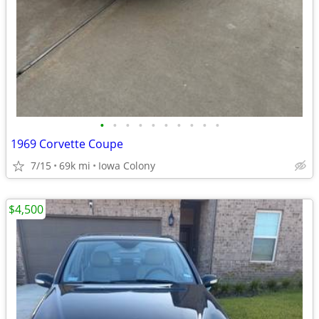
•
•
•
•
•
•
•
•
•
•
1969 Corvette Coupe
7/15
69k mi
Iowa Colony
$4,500