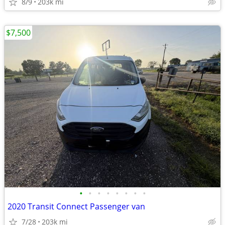
8/9
203k mi
$7,500
•
•
•
•
•
•
•
•
2020 Transit Connect Passenger van
7/28
203k mi