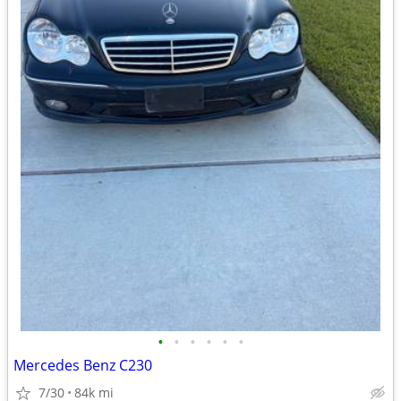
•
•
•
•
•
•
Mercedes Benz C230
7/30
84k mi