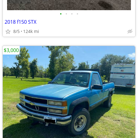
•
•
•
•
2018 f150 STX
8/5
124k mi
$3,000