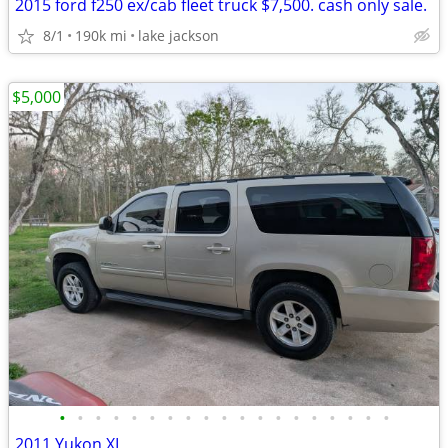
2015 ford f250 ex/cab fleet truck $7,500. cash only sale.
8/1
190k mi
lake jackson
$5,000
•
•
•
•
•
•
•
•
•
•
•
•
•
•
•
•
•
•
•
2011 Yukon XL