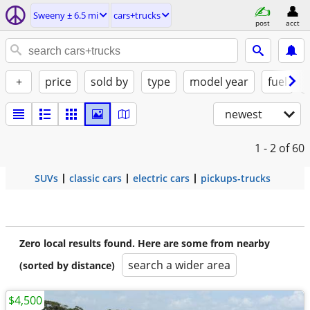
Sweeny ± 6.5 mi
cars+trucks
post
acct
+
price
sold by
type
model year
fuel
newest
1 - 2
of 60
SUVs
classic cars
electric cars
pickups-trucks
Zero local results found. Here are some from nearby
search a wider area
(sorted by distance)
$4,500