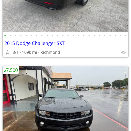
•
•
•
•
•
•
•
•
•
•
•
•
•
•
•
•
•
•
•
•
•
•
•
•
2015 Dodge Challenger SXT
8/1
109k mi
Richmond
$7,500