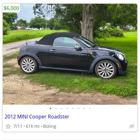
$6,000
•
•
•
•
•
•
•
•
2012 MINI Cooper Roadster
7/11
61k mi
Boling