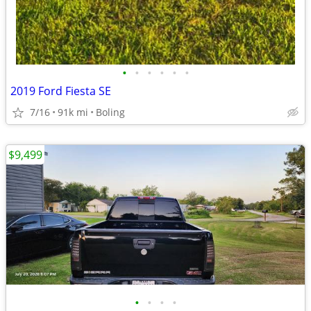
•
•
•
•
•
•
2019 Ford Fiesta SE
7/16
91k mi
Boling
$9,499
•
•
•
•