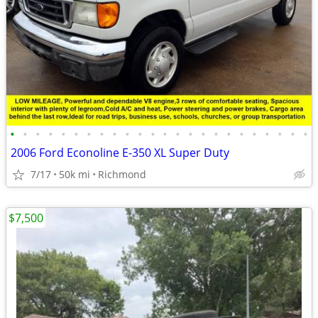
•
•
•
•
•
•
•
•
•
•
•
•
•
•
•
•
•
•
•
•
•
•
•
•
2006 Ford Econoline E-350 XL Super Duty
7/17
50k mi
Richmond
$7,500