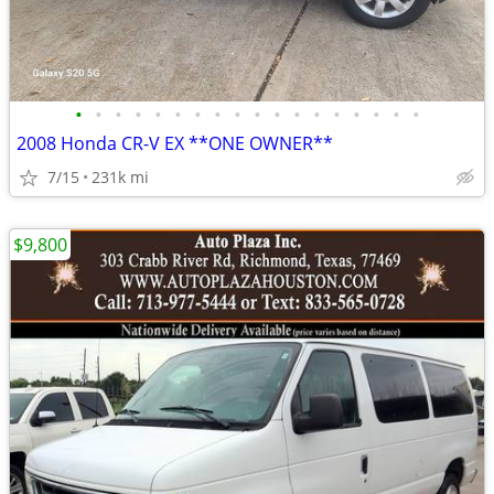
•
•
•
•
•
•
•
•
•
•
•
•
•
•
•
•
•
•
2008 Honda CR-V EX **ONE OWNER**
7/15
231k mi
$9,800