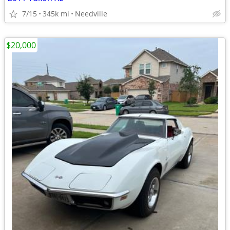
7/15
345k mi
Needville
$20,000