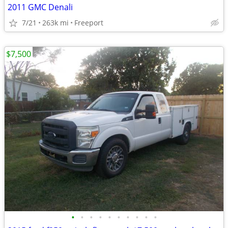
2011 GMC Denali
7/21
263k mi
Freeport
$7,500
•
•
•
•
•
•
•
•
•
•