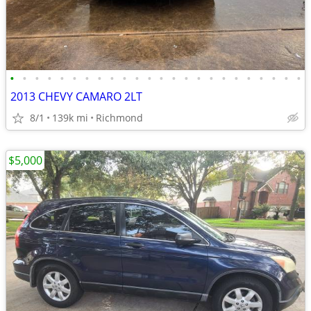
•
•
•
•
•
•
•
•
•
•
•
•
•
•
•
•
•
•
•
•
•
•
•
•
2013 CHEVY CAMARO 2LT
8/1
139k mi
Richmond
$5,000