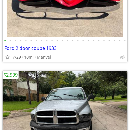
•
•
•
•
•
•
•
•
•
•
•
•
•
•
•
•
•
•
•
•
•
•
•
•
Ford 2 door coupe 1933
7/29
10mi
Manvel
$2,999