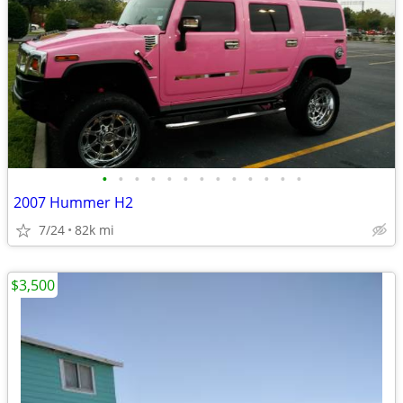
•
•
•
•
•
•
•
•
•
•
•
•
•
2007 Hummer H2
7/24
82k mi
$3,500