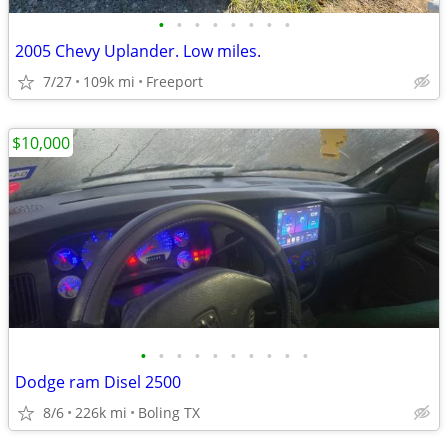
•
•
•
•
•
•
•
•
2005 Chevy Uplander. Low miles.
7/27
109k mi
Freeport
$10,000
•
•
•
•
•
•
•
•
•
•
Dodge ram Disel 2500
8/6
226k mi
Boling TX