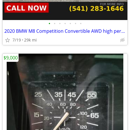
•
•
•
•
•
•
•
2020 BMW M8 Competition Convertible AWD high performance luxury
7/19
29k mi
$9,000