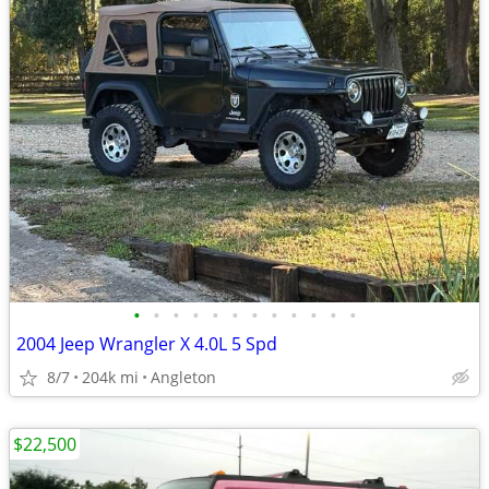
•
•
•
•
•
•
•
•
•
•
•
•
2004 Jeep Wrangler X 4.0L 5 Spd
8/7
204k mi
Angleton
$22,500