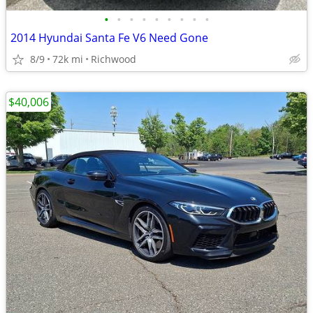
•
•
•
•
•
•
•
•
•
2014 Hyundai Santa Fe V6 Need Gone
8/9
72k mi
Richwood
$40,006