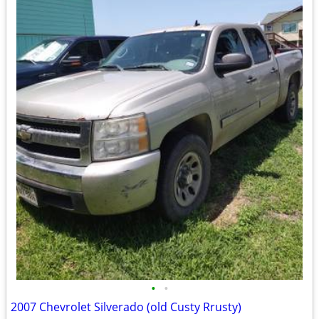
•
•
2007 Chevrolet Silverado (old Custy Rrusty)