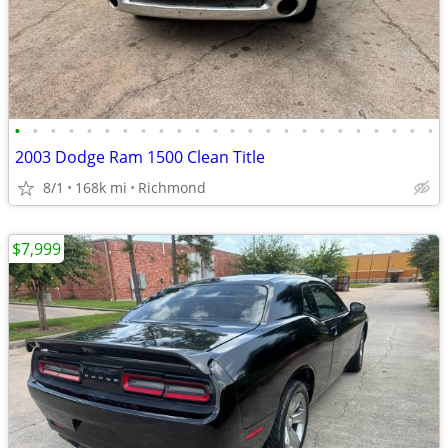
•
•
•
•
•
•
•
•
•
•
•
•
•
•
•
•
•
•
•
•
•
•
•
•
2003 Dodge Ram 1500 Clean Title
8/1
168k mi
Richmond
$7,999