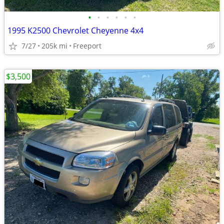
•
•
•
•
•
•
1995 K2500 Chevrolet Cheyenne 4x4
7/27
205k mi
Freeport
$3,500