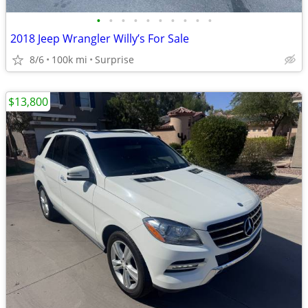
•
•
•
•
•
•
•
•
•
•
2018 Jeep Wrangler Willy’s For Sale
8/6
100k mi
Surprise
$13,800