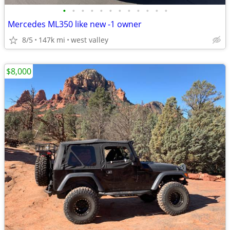
•
•
•
•
•
•
•
•
•
•
•
•
Mercedes ML350 like new -1 owner
8/5
147k mi
west valley
$8,000