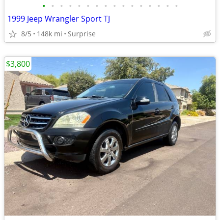
•
•
•
•
•
•
•
•
•
•
•
•
•
•
•
•
1999 Jeep Wrangler Sport TJ
8/5
148k mi
Surprise
$3,800