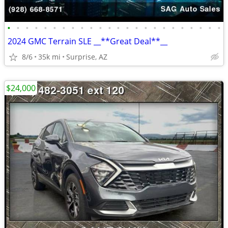
•
•
•
•
•
•
•
•
•
•
•
•
•
•
•
•
•
•
•
•
•
•
•
•
2024 GMC Terrain SLE __**Great Deal**__
8/6
35k mi
Surprise, AZ
$24,000