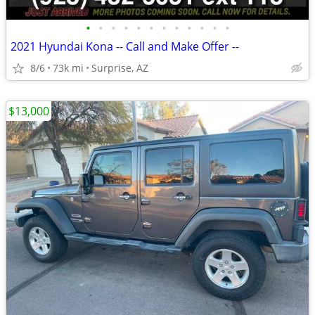
•
•
•
•
•
•
•
•
•
•
•
•
2021 Hyundai Kona -- Call and Make Offer --
8/6
73k mi
Surprise, AZ
$13,000