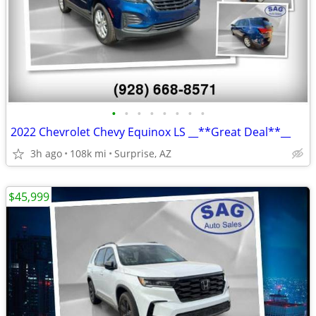
•
•
•
•
•
•
•
•
2022 Chevrolet Chevy Equinox LS __**Great Deal**__
3h ago
108k mi
Surprise, AZ
$45,999