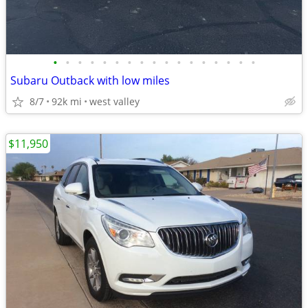
•
•
•
•
•
•
•
•
•
•
•
•
•
•
•
•
•
Subaru Outback with low miles
8/7
92k mi
west valley
$11,950