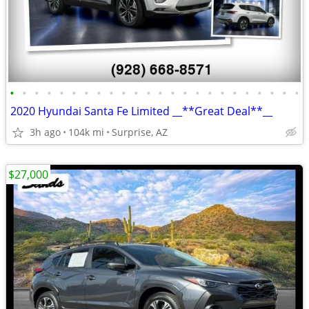
•
•
•
•
•
•
•
•
•
•
•
•
•
•
•
•
•
•
•
•
•
•
•
•
2020 Hyundai Santa Fe Limited __**Great Deal**__
3h ago
104k mi
Surprise, AZ
$27,000