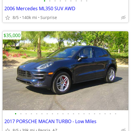
•
•
•
•
•
•
•
•
•
2006 Mercedes ML350 SUV AWD
8/5
140k mi
Surprise
$35,000
•
•
•
•
•
•
•
•
•
•
•
•
•
•
•
•
•
•
•
•
2017 PORSCHE MACAN TURBO - Low Miles
8/5
39k mi
Peoria, AZ