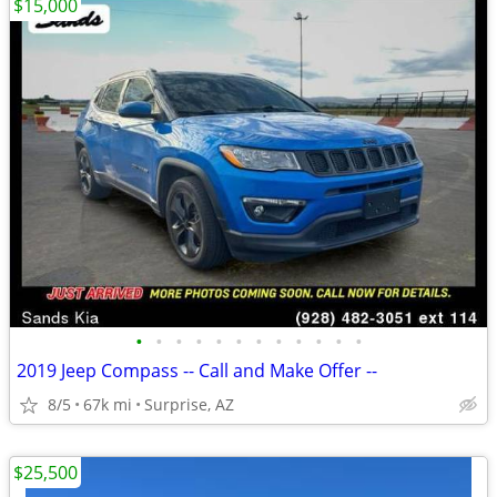
$15,000
•
•
•
•
•
•
•
•
•
•
•
•
2019 Jeep Compass -- Call and Make Offer --
8/5
67k mi
Surprise, AZ
$25,500