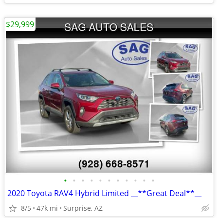
$29,999
•
•
•
•
•
•
•
•
•
•
•
2020 Toyota RAV4 Hybrid Limited __**Great Deal**__
8/5
47k mi
Surprise, AZ