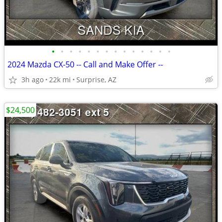
•
•
•
•
•
•
•
•
•
•
•
•
•
•
2024 Mazda CX-50 -- Call and Make Offer --
3h ago
22k mi
Surprise, AZ
$24,500