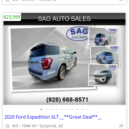
$23,999
•
•
•
•
•
•
•
•
•
•
2020 Ford Expedition XLT __**Great Deal**__
8/5
104k mi
Surprise, AZ