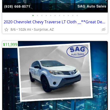
•
•
•
•
•
•
•
•
•
•
•
2020 Chevrolet Chevy Traverse LT Cloth __**Great Deal**__
8/6
102k mi
Surprise, AZ
$11,999