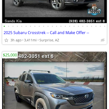
•
•
•
•
•
•
•
•
•
•
•
•
•
•
•
•
•
•
•
•
•
•
•
•
2025 Subaru Crosstrek -- Call and Make Offer --
3h ago
3,411mi
Surprise, AZ
$25,000