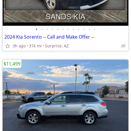
•
•
•
•
•
•
•
•
•
•
•
•
2024 Kia Sorento -- Call and Make Offer --
3h ago
31k mi
Surprise, AZ
$11,499