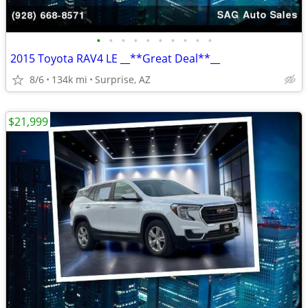
•
•
•
•
•
•
•
•
•
•
2015 Toyota RAV4 LE __**Great Deal**__
8/6
134k mi
Surprise, AZ
$21,999