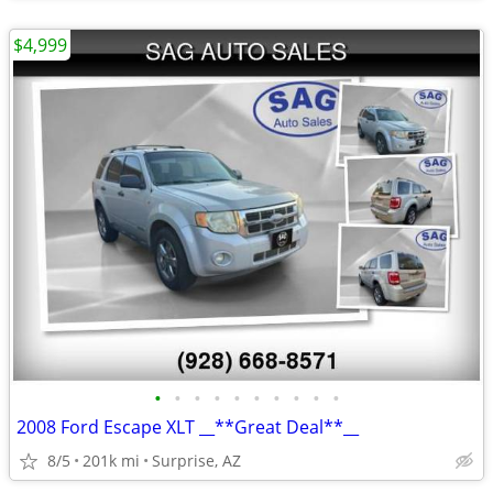
$4,999
•
•
•
•
•
•
•
•
•
•
2008 Ford Escape XLT __**Great Deal**__
8/5
201k mi
Surprise, AZ