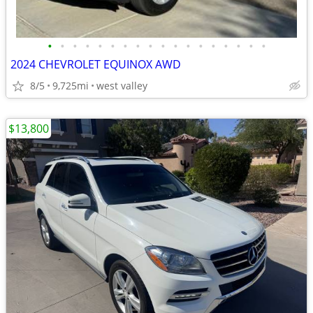
•
•
•
•
•
•
•
•
•
•
•
•
•
•
•
•
•
•
2024 CHEVROLET EQUINOX AWD
8/5
9,725mi
west valley
$13,800