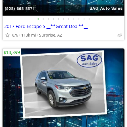
•
•
•
•
•
•
•
•
•
•
•
2017 Ford Escape S __**Great Deal**__
8/6
113k mi
Surprise, AZ
$14,399