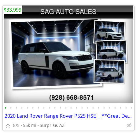
$33,999
•
•
•
•
•
•
•
•
•
•
•
•
•
•
•
•
•
•
•
•
•
•
•
•
2020 Land Rover Range Rover P525 HSE __**Great Deal**__
8/5
55k mi
Surprise, AZ