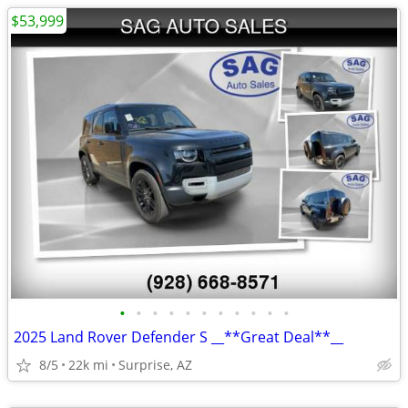
$53,999
•
•
•
•
•
•
•
•
•
•
•
2025 Land Rover Defender S __**Great Deal**__
8/5
22k mi
Surprise, AZ