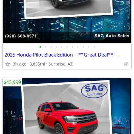
•
•
•
•
•
•
•
•
•
•
•
2025 Honda Pilot Black Edition __**Great Deal**__
3h ago
3,855mi
Surprise, AZ
$43,999