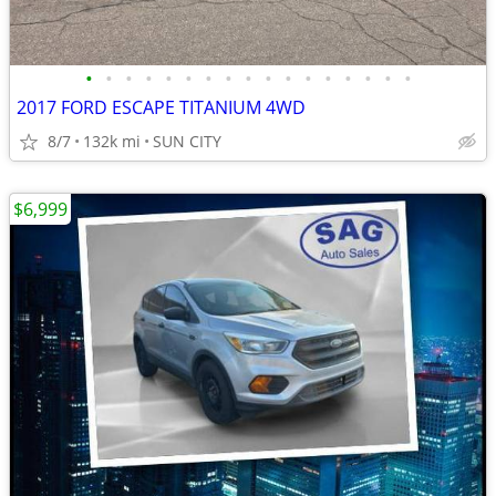
•
•
•
•
•
•
•
•
•
•
•
•
•
•
•
•
•
2017 FORD ESCAPE TITANIUM 4WD
8/7
132k mi
SUN CITY
$6,999