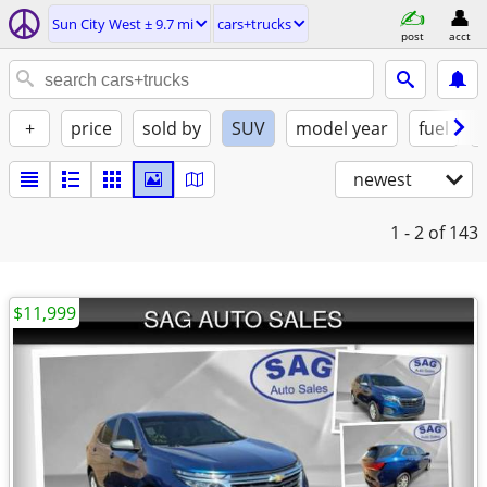
Sun City West ± 9.7 mi
cars+trucks
post
acct
+
price
sold by
SUV
model year
fuel
newest
1 - 2
of 143
$11,999