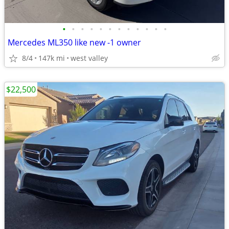
•
•
•
•
•
•
•
•
•
•
•
•
Mercedes ML350 like new -1 owner
8/4
147k mi
west valley
$22,500