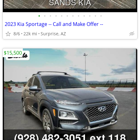
•
•
•
•
•
•
•
•
•
•
•
•
2023 Kia Sportage -- Call and Make Offer --
8/6
22k mi
Surprise, AZ
$15,500