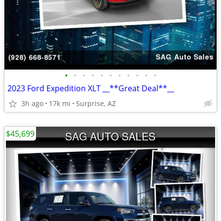
•
•
•
•
•
•
•
•
•
•
•
2023 Ford Expedition XLT __**Great Deal**__
3h ago
17k mi
Surprise, AZ
$45,699