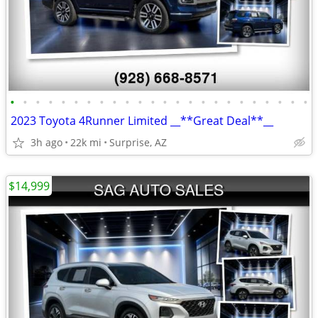
•
•
•
•
•
•
•
•
•
•
•
•
•
•
•
•
•
•
•
•
•
•
•
•
2023 Toyota 4Runner Limited __**Great Deal**__
3h ago
22k mi
Surprise, AZ
$14,999