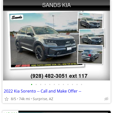
•
•
•
•
•
•
•
•
•
•
•
•
2022 Kia Sorento -- Call and Make Offer --
8/5
74k mi
Surprise, AZ