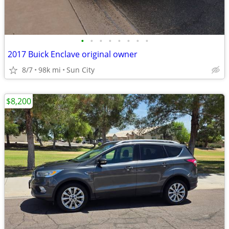
•
•
•
•
•
•
•
•
2017 Buick Enclave original owner
8/7
98k mi
Sun City
$8,200