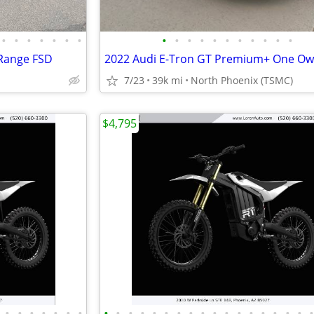
•
•
•
•
•
•
•
•
•
•
•
•
•
•
•
•
•
•
 Range FSD
7/23
39k mi
North Phoenix (TSMC)
$4,795
•
•
•
•
•
•
•
•
•
•
•
•
•
•
•
•
•
•
•
•
•
•
•
•