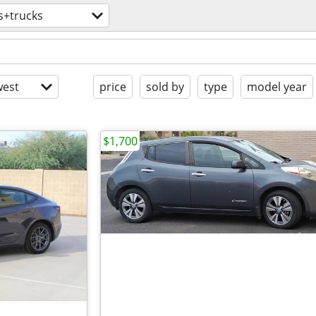
s+trucks
est
price
sold by
type
model year
$1,700