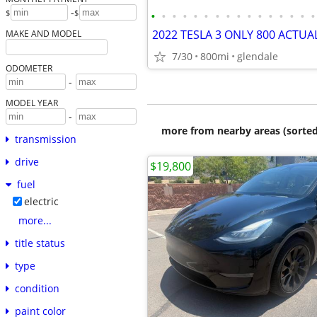
-
$
$
•
•
•
•
•
•
•
•
•
•
•
•
•
•
•
•
MAKE AND MODEL
7/30
800mi
glendale
ODOMETER
-
MODEL YEAR
-
more from nearby areas (sorted
transmission
drive
$19,800
fuel
electric
more...
title status
type
condition
paint color