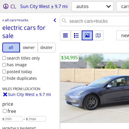
CL
Sun City West ± 9.7 mi
autos
car
« all cars+trucks
electric cars for
sale
new
all
owner
dealer
$34,995
search titles only
has image
posted today
hide duplicates
MILES FROM LOCATION
Sun City West ± 9.7 mi
price
free
$
– $
MONTHLY PAYMENT