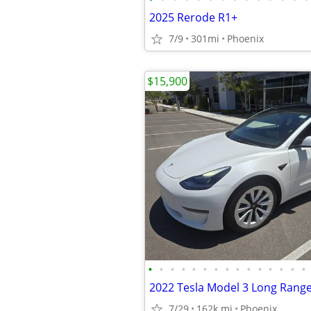
2025 Rerode R1+
7/9
301mi
Phoenix
$15,900
•
•
•
•
•
•
•
•
•
•
•
•
•
•
•
2022 Tesla Model 3 Long Ran
7/29
162k mi
Phoenix