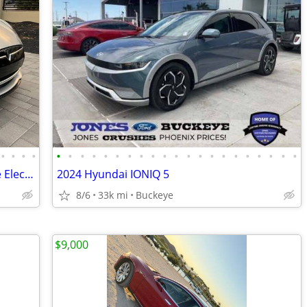
•
•
•
•
•
•
•
•
•
•
•
•
•
•
•
•
•
•
•
•
•
•
•
•
•
2016 Tesla Model S AWD All Wheel Drive Electric P90D Hatchback
2024 Hyundai IONIQ 5
8/6
33k mi
Buckeye
$9,000