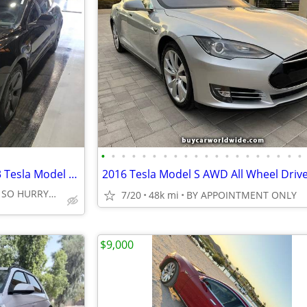
•
•
•
•
•
•
•
•
•
•
•
•
•
•
•
•
•
•
•
•
❤️BLOWOUT HUGE SALE💥2023 Tesla Model 3 Standard Range Plus RWD 🔥
🔥 PRICED TO SELL🔥 SO HURRY🔥 GET YOUR BEST DEAL TODAY🔥
7/20
48k mi
BY APPOINTMENT ONLY
$9,000