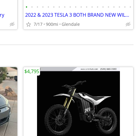
•
•
•
•
•
•
•
•
•
•
•
•
•
•
•
•
•
•
•
•
ry
2022 & 2023 TESLA 3 BOTH BRAND NEW WILL TRADE gas prices stupid
7/17
900mi
Glendale
$4,795