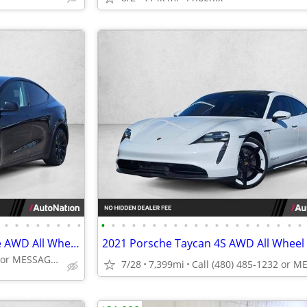
•
•
•
•
•
•
•
•
•
•
•
•
•
•
•
•
•
•
•
•
•
•
•
•
•
•
•
•
2023 Tesla Model Y Long Range AWD All Wheel Drive SUV Electric AUTONATION
Call (623) 232-0641 or MESSAGE/CHAT to confirm availability
7/28
7,399mi