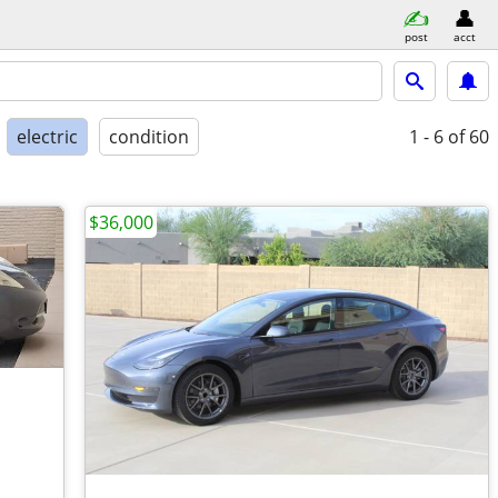
post
acct
electric
condition
1 - 6
of 60
$36,000