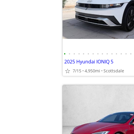
•
•
•
•
•
•
•
•
•
•
•
•
•
•
•
2025 Hyundai IONIQ 5
7/15
4,950mi
Scottsdale