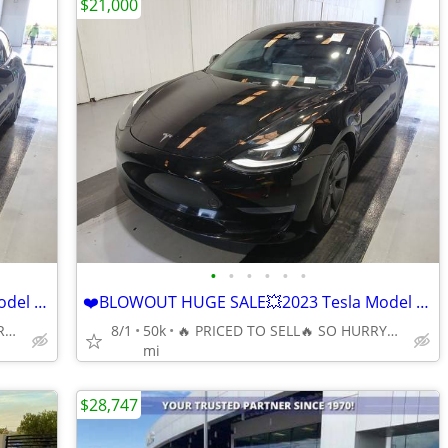
$21,000
•
•
•
•
•
•
❤️BLOWOUT HUGE SALE💥2023 Tesla Model 3 Standard Range Plus RWD 🔥
❤️BLOWOUT HUGE SALE💥2023 Tesla Model 3 Standard Range Plus RWD 🔥
🔥 PRICED TO SELL🔥 SO HURRY🔥 GET YOUR BEST DEAL TODAY🔥
8/1
50k
🔥 PRICED TO SELL🔥 SO HURRY🔥 GET YOUR BEST DEAL TODAY🔥
mi
$28,747