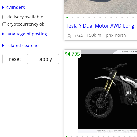
cylinders
delivery available
•
•
•
•
•
•
•
•
•
•
•
•
•
cryptocurrency ok
Tesla Y Dual Motor AWD Long
language of posting
7/25
150k mi
phx north
related searches
$4,795
reset
apply
•
•
•
•
•
•
•
•
•
•
•
•
•
•