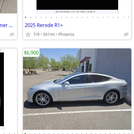
•
•
•
•
•
•
•
•
•
•
•
•
•
•
•
•
•
•
•
•
•
2022 Audi E-Tron GT Premium+ One Owner 38k miles
2025 Rerode R1+
7/9
301mi
Phoenix
$6,900
•
•
•
•
•
•
•
•
•
•
•
•
•
•
•
•
•
•
•
•
•
•
•
•
•
•
•