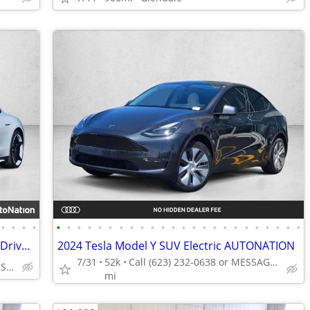
•
•
•
•
•
•
•
•
•
•
•
•
•
•
•
•
•
•
•
•
•
•
•
•
•
•
•
•
2021 Porsche Taycan 4S AWD All Wheel Drive Electric AUTONATION
2024 Tesla Model Y SUV Electric AUTONATION
7/31
52k
Call (623) 232-0638 or MESSAGE/CHAT to confirm availability
Call (480) 485-1232 or MESSAGE/CHAT to confirm availability
mi