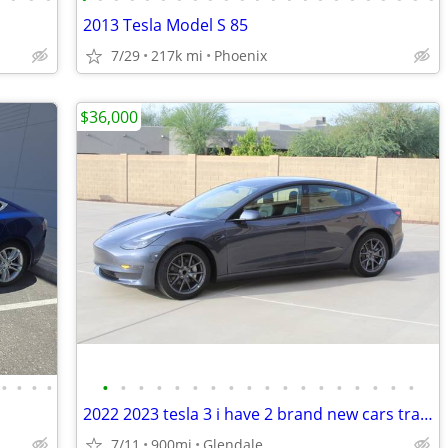
2013 Tesla Model S 85
7/29
217k mi
Phoenix
$36,000
•
•
•
•
•
•
•
•
•
•
•
•
•
•
•
•
•
•
•
•
•
•
2022 2023 tesla 3 i have 2 brand new cars trade 1 or both
7/11
900mi
Glendale