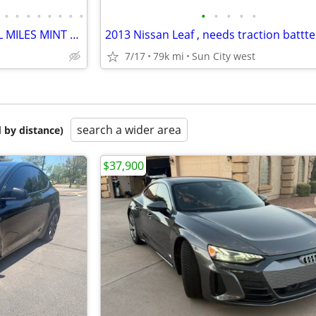
•
•
•
•
•
•
•
•
•
•
•
•
•
2022 TESLA 3 ONLY 800 ACTUAL MILES MINT sell trade
2013 Nissan Leaf , needs traction battte
7/17
79k mi
Sun City west
search a wider area
 by distance)
$37,900