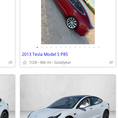
•
•
•
•
•
•
•
•
•
•
•
•
•
•
2013 Tesla Model S P85
7/28
96k mi
Goodyear