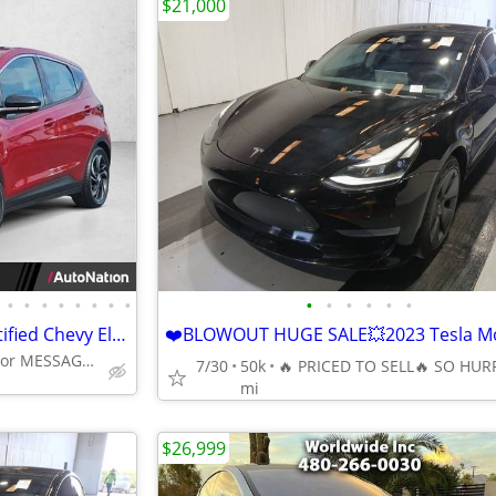
$21,000
•
•
•
•
•
•
•
•
•
•
•
•
•
•
2023 Chevrolet Bolt EV 2LT Certified Chevy Electric AUTONATION
Call (623) 232-0641 or MESSAGE/CHAT to confirm availability
7/30
50k
mi
$26,999