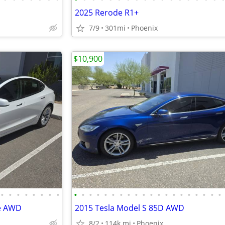
2025 Rerode R1+
7/9
301mi
Phoenix
$10,900
•
•
•
•
•
•
•
•
•
•
•
•
•
•
•
•
•
•
•
•
•
•
•
•
•
•
•
•
ge AWD
2015 Tesla Model S 85D AWD
8/2
114k mi
Phoenix