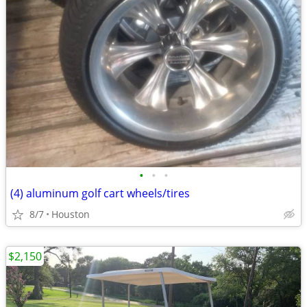
•
•
•
(4) aluminum golf cart wheels/tires
8/7
Houston
$2,150