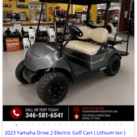
•
•
•
•
•
•
•
•
•
•
•
•
•
•
•
•
•
•
•
•
2023 Yamaha Drive 2 Electric Golf Cart ( Lithium Ion )