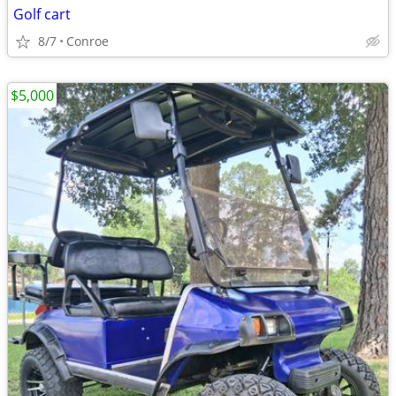
Golf cart
8/7
Conroe
$5,000