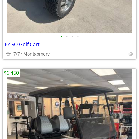
•
•
•
•
EZGO Golf Cart
7/7
Montgomery
$6,450