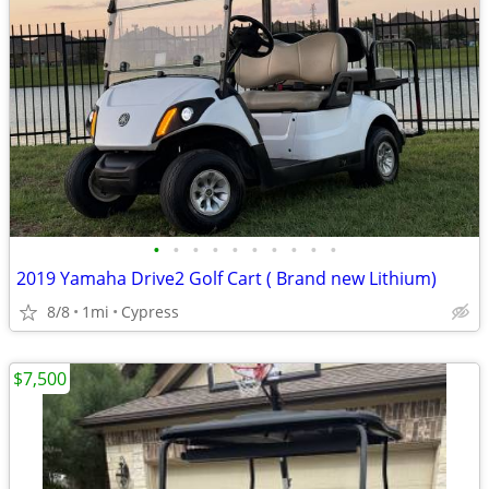
•
•
•
•
•
•
•
•
•
•
2019 Yamaha Drive2 Golf Cart ( Brand new Lithium)
8/8
1mi
Cypress
$7,500