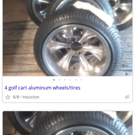
•
•
•
•
•
•
4 golf cart aluminum wheels/tires
8/8
Houston