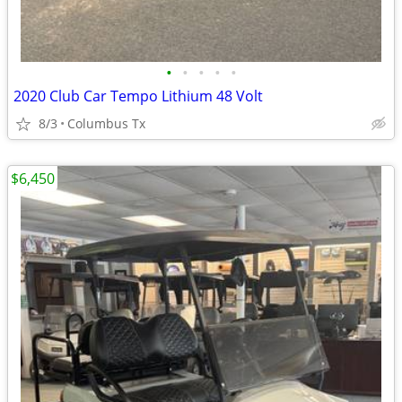
•
•
•
•
•
2020 Club Car Tempo Lithium 48 Volt
8/3
Columbus Tx
$6,450