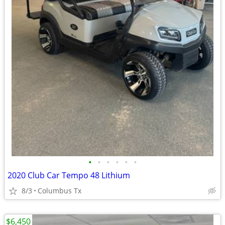
•
•
•
•
•
•
2020 Club Car Tempo 48 Lithium
8/3
Columbus Tx
$6,450