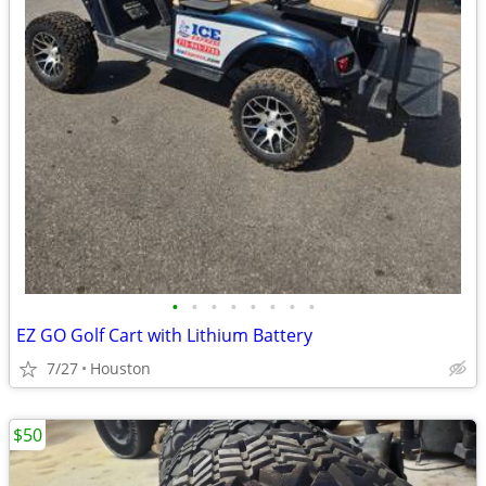
•
•
•
•
•
•
•
•
EZ GO Golf Cart with Lithium Battery
7/27
Houston
$50