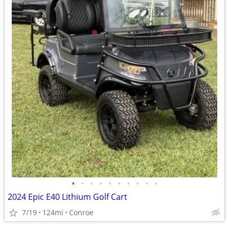
•
•
•
•
•
•
•
•
•
•
2024 Epic E40 Lithium Golf Cart
7/19
124mi
Conroe