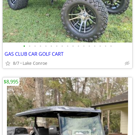
•
•
•
•
•
•
•
•
•
•
•
•
•
•
•
•
•
GAS CLUB CAR GOLF CART
8/7
Lake Conroe
$8,995