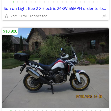
•
•
•
•
•
•
•
•
•
•
•
•
•
•
•
•
•
•
•
•
Surron Light Bee 2 X Electric 24KW 55MPH order turbopowerspowersport
7/21
1mi
Tennessee
$10,900
•
•
•
•
•
•
•
•
•
•
•
•
•
•
•
•
•
•
•
•
•