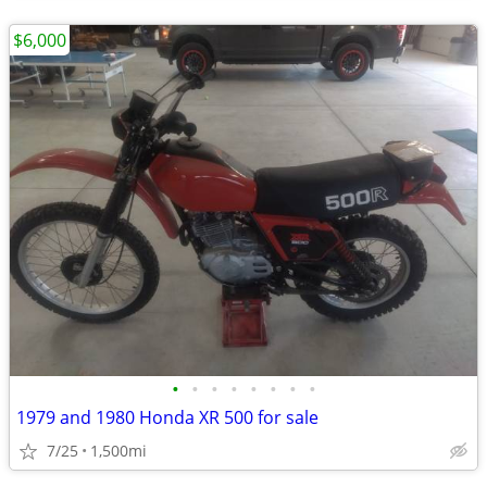
$6,000
•
•
•
•
•
•
•
•
1979 and 1980 Honda XR 500 for sale
7/25
1,500mi