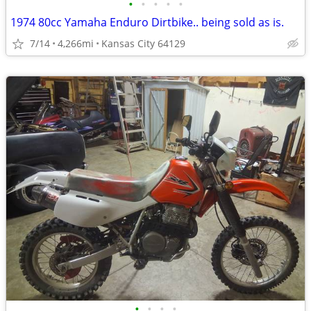
•
•
•
•
•
1974 80cc Yamaha Enduro Dirtbike.. being sold as is.
7/14
4,266mi
Kansas City 64129
•
•
•
•