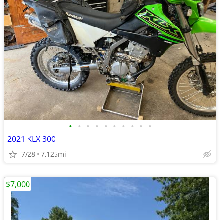
•
•
•
•
•
•
•
•
•
•
2021 KLX 300
7/28
7,125mi
$7,000