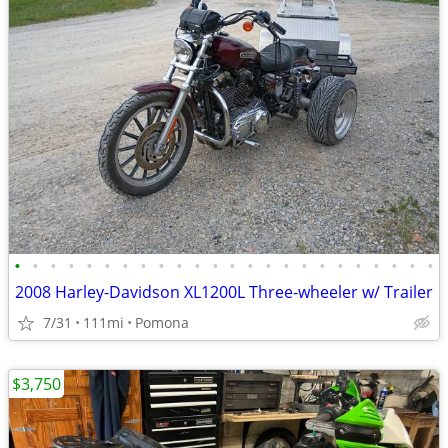
•
•
•
•
•
•
•
•
•
•
•
•
•
•
•
•
•
•
•
•
•
•
•
•
2008 Harley-Davidson XL1200L Three-wheeler w/ Trailer
7/31
111mi
Pomona
$3,750