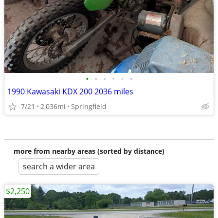
•
•
•
•
•
•
1990 Kawasaki KDX 200 2036 miles
7/21
2,036mi
Springfield
more from nearby areas (sorted by distance)
search a wider area
$2,250