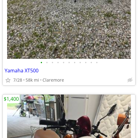
•
•
•
•
•
•
•
•
•
•
•
Yamaha XT500
7/28
58k mi
Claremore
$1,400