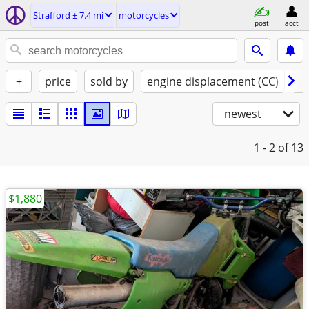
Strafford ± 7.4 mi
motorcycles
post
acct
+
price
sold by
engine displacement (CC)
st
newest
1 - 2
of 13
$1,880