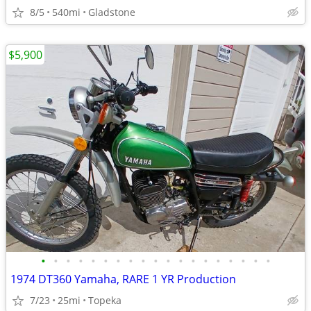
8/5
540mi
Gladstone
$5,900
•
•
•
•
•
•
•
•
•
•
•
•
•
•
•
•
•
•
•
1974 DT360 Yamaha, RARE 1 YR Production
7/23
25mi
Topeka