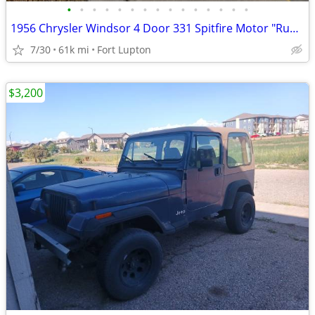
•
•
•
•
•
•
•
•
•
•
•
•
•
•
•
1956 Chrysler Windsor 4 Door 331 Spitfire Motor "Runs Great"
7/30
61k mi
Fort Lupton
$3,200