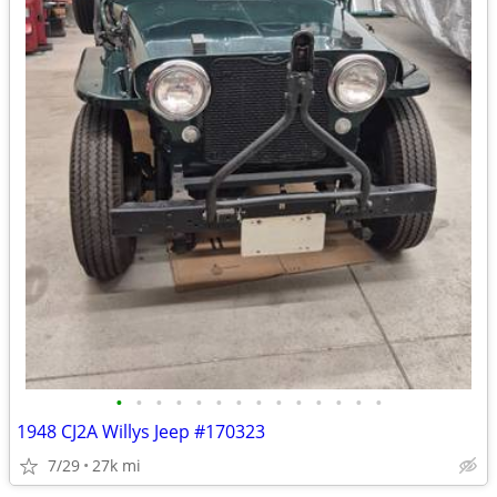
•
•
•
•
•
•
•
•
•
•
•
•
•
•
1948 CJ2A Willys Jeep #170323
7/29
27k mi