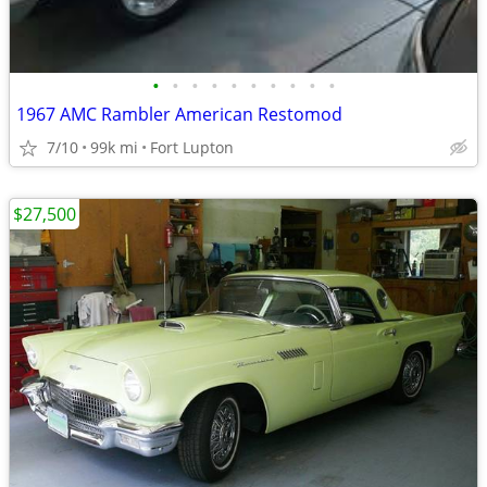
•
•
•
•
•
•
•
•
•
•
1967 AMC Rambler American Restomod
7/10
99k mi
Fort Lupton
$27,500