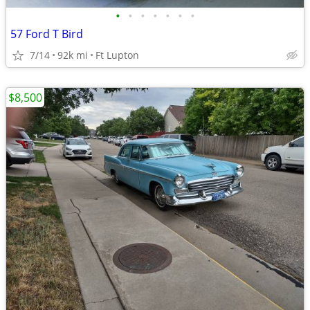
•
•
•
•
•
•
•
57 Ford T Bird
7/14
92k mi
Ft Lupton
$8,500