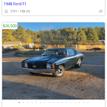
1948 Ford F1
7/31
10k mi
$26,500
•
•
•
•
•
•
•
•
•
•
•
•
•
•
•
•
•