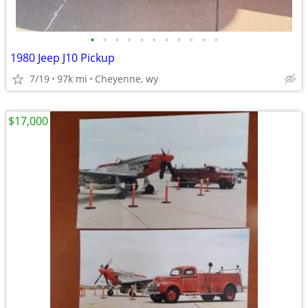
•
•
•
•
•
•
•
•
•
•
•
1980 Jeep J10 Pickup
7/19
97k mi
Cheyenne, wy
$17,000