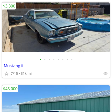
$3,300
•
•
•
•
•
•
•
•
Mustang ii
7/15
31k mi
$45,000