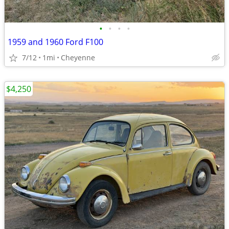
•
•
•
•
1959 and 1960 Ford F100
7/12
1mi
Cheyenne
$4,250