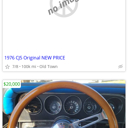
no image
1976 CJ5 Original NEW PRICE
7/8
100k mi
Old Town
$20,000