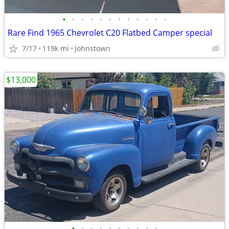
•
•
•
•
•
•
•
•
•
•
•
•
Rare Find 1965 Chevrolet C20 Flatbed Camper special
7/17
119k mi
Johnstown
$13,000
•
•
•
•
•
•
•
•
•
•