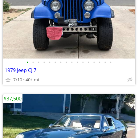
•
•
•
•
•
•
•
•
•
•
•
•
•
•
•
•
1979 Jeep CJ 7
7/10
40k mi
$37,500