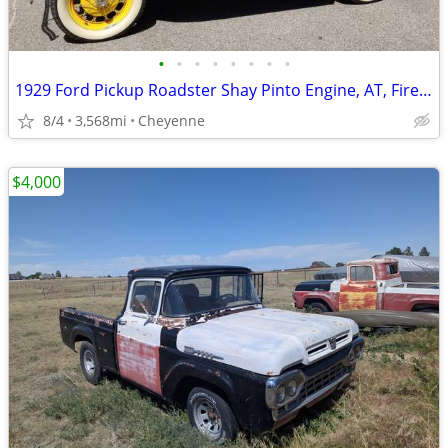
•
•
•
•
•
•
•
•
1929 Ford Pickup Roadster Shay Pinto Engine, AT, Fireman Motif
8/4
3,568mi
Cheyenne
$4,000