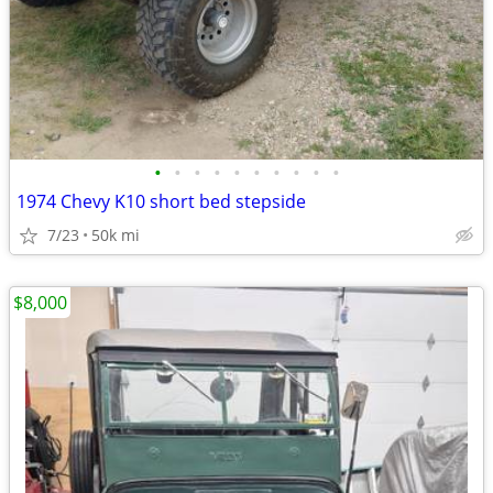
•
•
•
•
•
•
•
•
•
•
1974 Chevy K10 short bed stepside
7/23
50k mi
$8,000