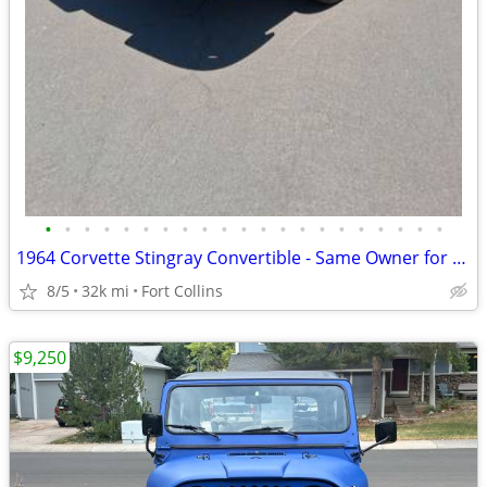
•
•
•
•
•
•
•
•
•
•
•
•
•
•
•
•
•
•
•
•
•
1964 Corvette Stingray Convertible - Same Owner for 53 Years
8/5
32k mi
Fort Collins
$9,250