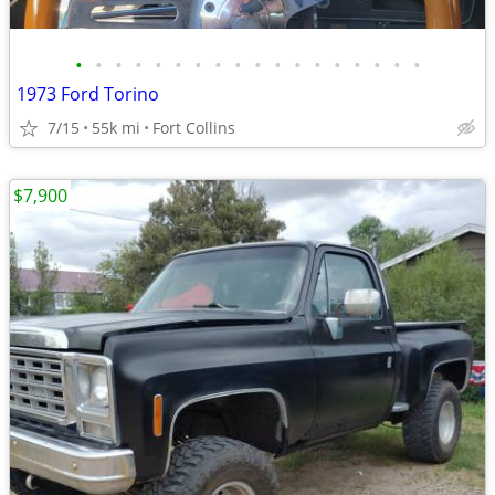
•
•
•
•
•
•
•
•
•
•
•
•
•
•
•
•
•
•
1973 Ford Torino
7/15
55k mi
Fort Collins
$7,900