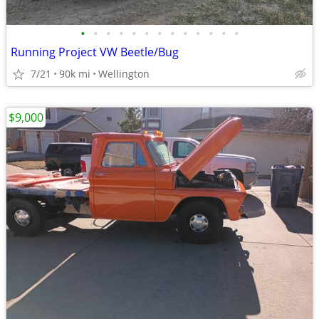
•
•
•
•
•
•
•
•
•
•
•
•
•
Running Project VW Beetle/Bug
7/21
90k mi
Wellington
$9,000