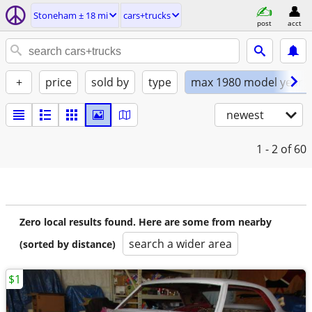
Stoneham ± 18 mi
cars+trucks
post
acct
+
price
sold by
type
max 1980 model year
newest
1 - 2
of 60
Zero local results found. Here are some from nearby
search a wider area
(sorted by distance)
$1