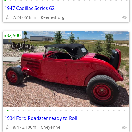
•
•
•
•
•
•
•
•
•
•
•
•
•
•
•
•
•
•
•
•
•
•
•
•
1947 Cadillac Series 62
7/24
61k mi
Keenesburg
$32,500
•
•
•
•
•
•
•
•
•
•
•
•
•
•
•
•
•
•
•
•
•
•
•
1934 Ford Roadster ready to Roll
8/4
3,100mi
Cheyenne