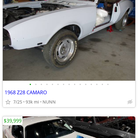
•
•
•
•
•
•
•
•
•
•
•
•
•
•
•
1968 Z28 CAMARO
7/25
93k mi
NUNN
$39,999