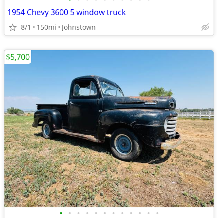
1954 Chevy 3600 5 window truck
8/1
150mi
Johnstown
$5,700
•
•
•
•
•
•
•
•
•
•
•
•