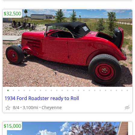
$32,500
•
•
•
•
•
•
•
•
•
•
•
•
•
•
•
•
•
•
•
•
•
•
•
1934 Ford Roadster ready to Roll
8/4
3,100mi
Cheyenne
$15,000