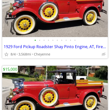
•
•
•
•
•
•
•
•
•
•
1929 Ford Pickup Roadster Shay Pinto Engine, AT, Fireman Motif
8/4
3,568mi
Cheyenne
$15,000