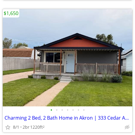
$1,650
•
•
•
•
•
•
•
Charming 2 Bed, 2 Bath Home in Akron | 333 Cedar Ave | Avail 8/1
8/1
2br
1220ft
2