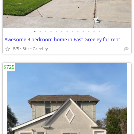
•
•
•
•
•
•
•
•
•
•
•
•
•
Awesome 3 bedroom home in East Greeley for rent
8/5
3br
Greeley
$725