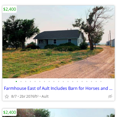
$2,400
•
•
•
•
•
•
•
•
•
•
•
•
•
•
•
•
•
•
•
Farmhouse East of Ault Includes Barn for Horses and Metal Shop
8/7
2br
2076ft
Ault
2
$2,400