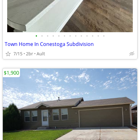
•
•
•
•
•
•
•
•
•
•
•
•
•
Town Home In Conestoga Subdivision
7/15
2br
Ault
$1,900