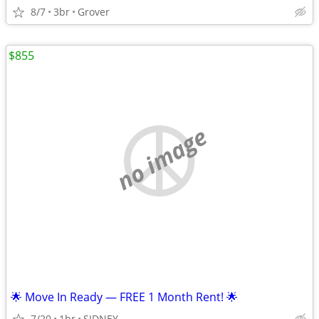
8/7
3br
Grover
$855
no image
🌟 Move In Ready — FREE 1 Month Rent! 🌟
7/20
1br
SIDNEY