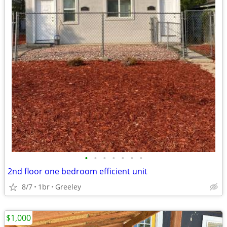
•
•
•
•
•
•
•
2nd floor one bedroom efficient unit
8/7
1br
Greeley
$1,000