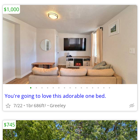
$1,000
•
•
•
•
•
•
•
•
•
•
•
•
•
•
•
You're going to love this adorable one bed.
7/22
1br
686ft
Greeley
2
$745