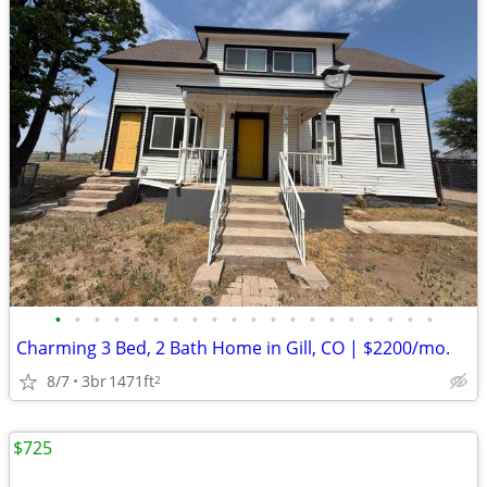
•
•
•
•
•
•
•
•
•
•
•
•
•
•
•
•
•
•
•
•
Charming 3 Bed, 2 Bath Home in Gill, CO | $2200/mo.
8/7
3br
1471ft
2
$725