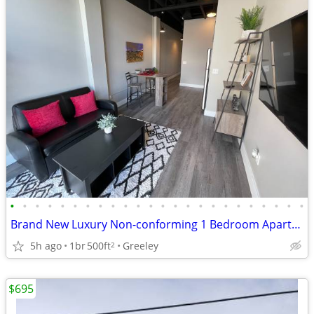
•
•
•
•
•
•
•
•
•
•
•
•
•
•
•
•
•
•
•
•
•
•
•
•
Brand New Luxury Non-conforming 1 Bedroom Apartment
5h ago
1br
500ft
Greeley
2
$695