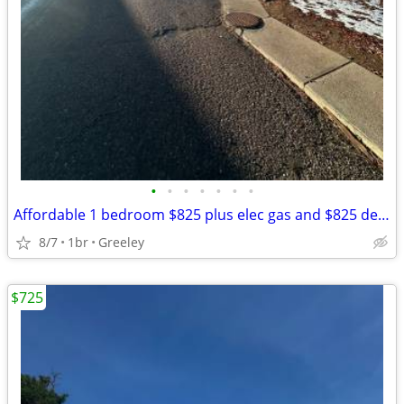
•
•
•
•
•
•
•
Affordable 1 bedroom $825 plus elec gas and $825 deposit, no steps
8/7
1br
Greeley
$725