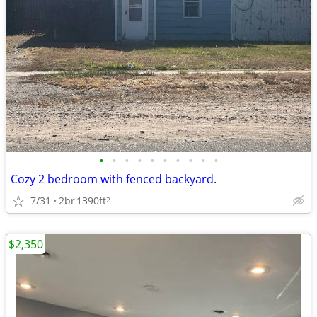
•
•
•
•
•
•
•
•
•
•
Cozy 2 bedroom with fenced backyard.
7/31
2br
1390ft
2
$2,350