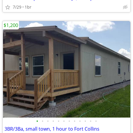
7/29
1br
$1,200
•
•
•
•
•
•
•
•
•
•
•
•
3BR/3Ba, small town, 1 hour to Fort Collins