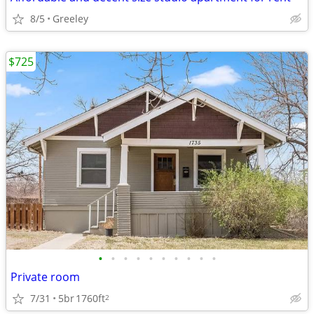
8/5
Greeley
$725
•
•
•
•
•
•
•
•
•
•
Private room
7/31
5br
1760ft
2