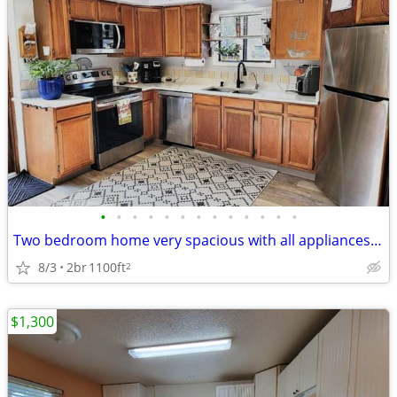
•
•
•
•
•
•
•
•
•
•
•
•
•
Two bedroom home very spacious with all appliances included, and detac
8/3
2br
1100ft
2
$1,300