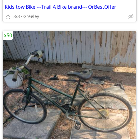
Kids tow Bike ---Trail A Bike brand--- OrBestOffer
8/3
Greeley
$50