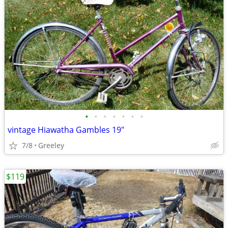
•
•
•
•
•
•
•
vintage Hiawatha Gambles 19"
7/8
Greeley
$119