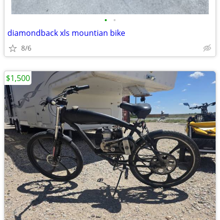
•
•
diamondback xls mountian bike
8/6
$1,500