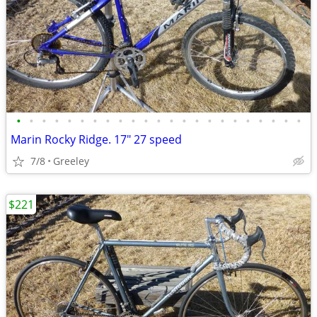
•
•
•
•
•
•
•
•
•
•
•
•
•
•
•
•
•
•
•
•
•
•
•
Marin Rocky Ridge. 17" 27 speed
7/8
Greeley
$221