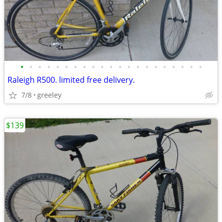
•
•
•
•
•
•
•
•
•
•
•
•
•
•
•
•
•
•
•
•
•
Raleigh R500. limited free delivery.
7/8
greeley
$139