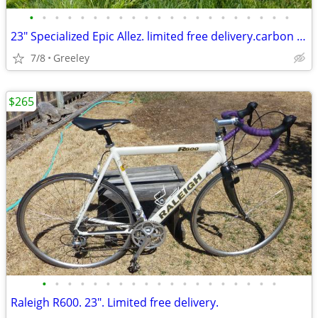
•
•
•
•
•
•
•
•
•
•
•
•
•
•
•
•
•
•
•
•
•
23" Specialized Epic Allez. limited free delivery.carbon tubes.
7/8
Greeley
$265
•
•
•
•
•
•
•
•
•
•
•
•
•
•
•
•
•
•
•
Raleigh R600. 23". Limited free delivery.