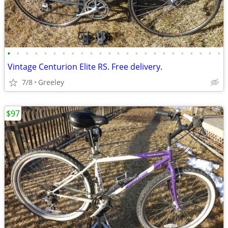
•
•
•
•
•
•
•
•
•
•
•
•
•
•
•
•
•
•
•
•
•
•
•
•
Vintage Centurion Elite RS. Free delivery.
7/8
Greeley
$97