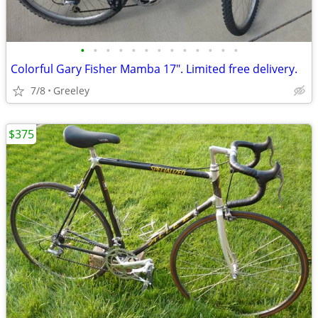
•
•
•
•
•
•
•
•
•
•
•
•
•
Colorful Gary Fisher Mamba 17". Limited free delivery.
7/8
Greeley
$375