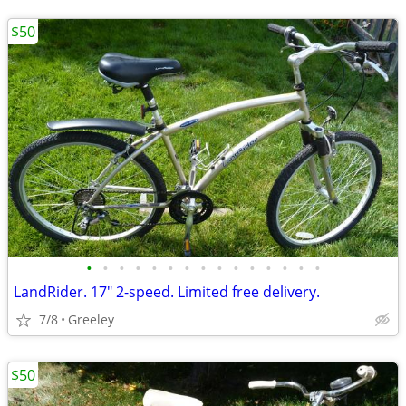
$50
•
•
•
•
•
•
•
•
•
•
•
•
•
•
•
LandRider. 17" 2-speed. Limited free delivery.
7/8
Greeley
$50