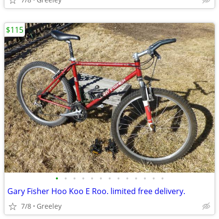
$115
•
•
•
•
•
•
•
•
•
•
•
•
•
Gary Fisher Hoo Koo E Roo. limited free delivery.
7/8
Greeley