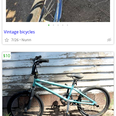
•
•
•
•
•
Vintage bicycles
7/26
Nunn
$10