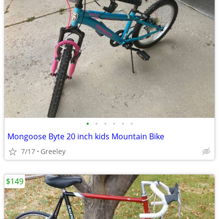
•
•
•
•
•
•
Mongoose Byte 20 inch kids Mountain Bike
7/17
Greeley
$149