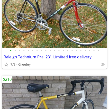
•
•
•
•
•
•
•
•
•
•
•
•
•
•
•
•
•
•
•
•
•
Raleigh Technium Pre. 23". Limiited free delivery
7/8
Greeley
$210