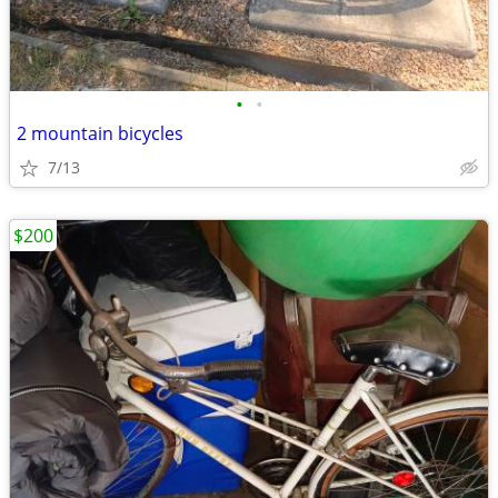
•
•
2 mountain bicycles
7/13
$200