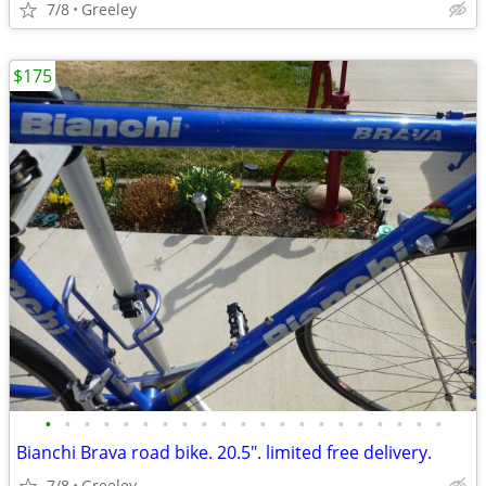
7/8
Greeley
$175
•
•
•
•
•
•
•
•
•
•
•
•
•
•
•
•
•
•
•
•
•
Bianchi Brava road bike. 20.5". limited free delivery.
7/8
Greeley