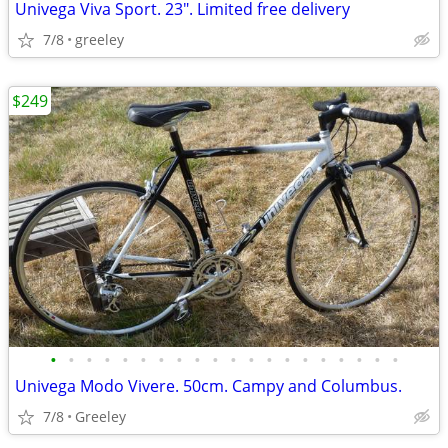
Univega Viva Sport. 23". Limited free delivery
7/8
greeley
$249
•
•
•
•
•
•
•
•
•
•
•
•
•
•
•
•
•
•
•
•
Univega Modo Vivere. 50cm. Campy and Columbus.
7/8
Greeley