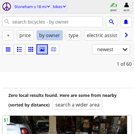
Stoneham ± 18 mi
bikes
post
acct
+
price
by owner
type
electric assist
con
newest
1
of 60
Zero local results found. Here are some from nearby
search a wider area
(sorted by distance)
$1