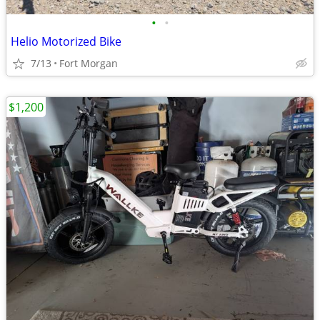
•
•
Helio Motorized Bike
7/13
Fort Morgan
$1,200