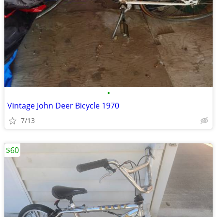
•
Vintage John Deer Bicycle 1970
7/13
$60