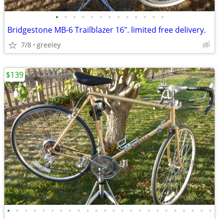
•
•
•
•
•
•
•
•
•
•
•
•
•
Bridgestone MB-6 Trailblazer 16". limited free delivery.
7/8
greeley
$139
•
•
•
•
•
•
•
•
•
•
•
•
•
•
•
•
•
•
•
•
•
•
•
•