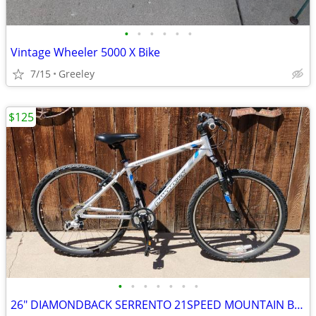
•
•
•
•
•
•
Vintage Wheeler 5000 X Bike
7/15
Greeley
$125
•
•
•
•
•
•
•
26" DIAMONDBACK SERRENTO 21SPEED MOUNTAIN BIKE