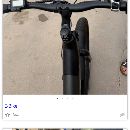
•
•
•
•
E-Bike
8/4