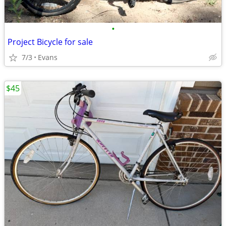
•
Project Bicycle for sale
7/3
Evans
$45