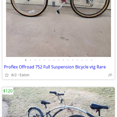
•
•
•
•
•
•
•
•
•
•
•
•
•
•
•
Proflex Offroad 752 Full Suspension Bicycle vtg Rare
8/2
Eaton
$120