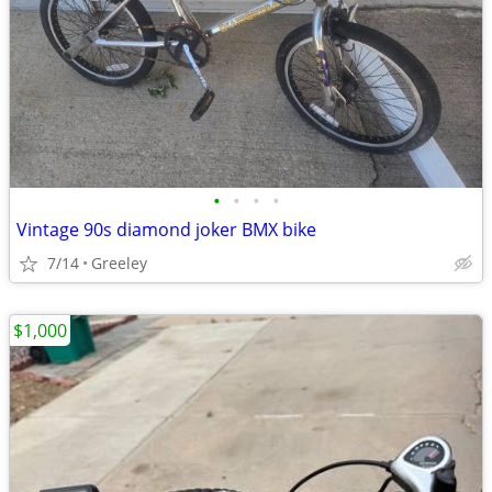
•
•
•
•
Vintage 90s diamond joker BMX bike
7/14
Greeley
$1,000