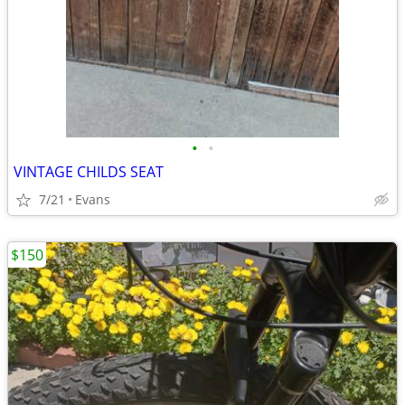
•
•
VINTAGE CHILDS SEAT
7/21
Evans
$150