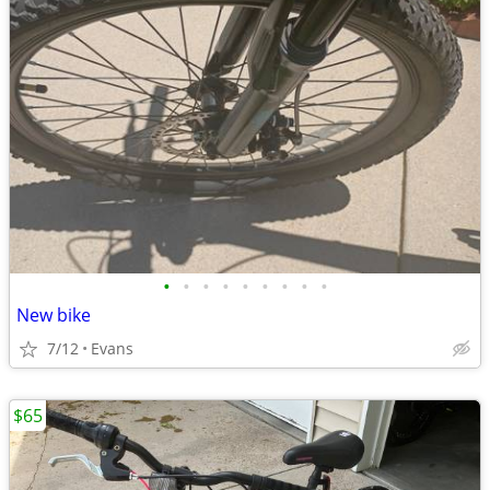
•
•
•
•
•
•
•
•
•
New bike
7/12
Evans
$65