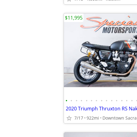
$11,995
•
•
•
•
•
•
•
•
•
•
•
•
•
•
2020 Triumph Thruxton RS Na
7/17
922mi
Downtown Sacra