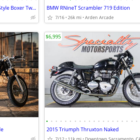
2018 BMW R nineT Cafe Racer Style Boxer Twin Clean Title
BMW RNineT Scrambler 719 Edition
7/16
26k mi
Arden Arcade
$6,995
•
•
•
•
•
•
•
•
•
•
•
•
•
•
•
•
•
•
•
•
le
2015 Triumph Thruxton Naked
7/12
11k mi
Downtown Sacramento, C