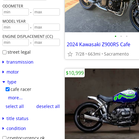
ODOMETER
-
MODEL YEAR
-
•
•
•
ENGINE DISPLACEMENT (CC)
-
2024 Kawasaki Z900RS Cafe
street legal
7/28
663mi
Sacramento
transmission
motor
$10,999
type
cafe racer
more...
select all
deselect all
title status
condition
cryptocurrency ok