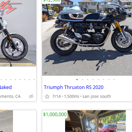
•
•
•
•
•
•
•
•
•
•
•
•
•
•
•
•
Naked
Triumph Thruxton RS 2020
mento, CA
7/14
1,500mi
san jose south
$1,000,000