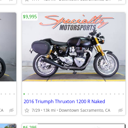
$9,995
•
•
•
•
•
•
•
•
•
•
•
•
•
•
•
•
•
•
•
•
•
•
•
•
•
•
•
•
2016 Triumph Thruxton 1200 R Naked
CA
7/29
13k mi
Downtown Sacramento, CA
$6,295