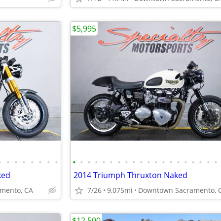
$5,995
•
•
•
•
•
•
•
•
•
•
•
•
•
•
•
•
•
•
•
•
•
•
•
•
•
•
•
•
ked
2014 Triumph Thruxton Naked
mento, CA
7/26
9,075mi
Downtown Sacramento, 
$12,500