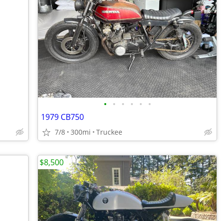
•
•
•
•
•
•
1979 CB750
7/8
300mi
Truckee
$8,500