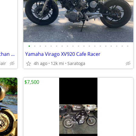
•
•
•
•
•
•
•
•
•
•
•
•
•
•
•
•
•
•
•
2017 Ducati Scrambler Café Racer Less than 1000 miles
Yamaha Virago XV920 Cafe Racer
air
4h ago
12k mi
Saratoga
$7,500