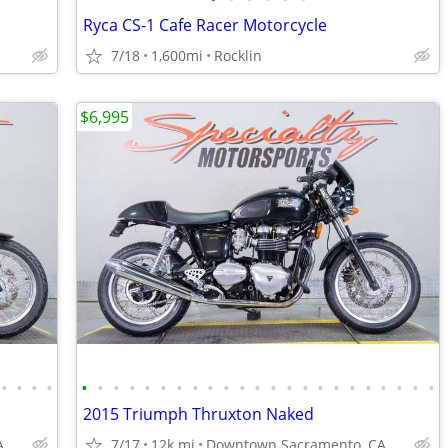
Ryca CS-1 Cafe Racer Motorcycle
7/18
1,600mi
Rocklin
$6,995
•
•
•
•
•
•
•
•
•
•
•
•
•
•
•
•
•
•
•
•
•
•
•
•
•
•
•
2015 Triumph Thruxton Naked
A
7/17
12k mi
Downtown Sacramento, CA