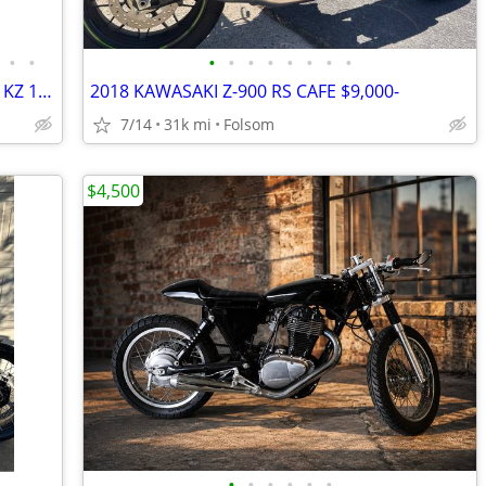
•
•
•
•
•
•
•
•
•
•
2018 KAWASAKI Z-900 CAFE $8500 -1978 KZ 1000 $5500
2018 KAWASAKI Z-900 RS CAFE $9,000-
7/14
31k mi
Folsom
$4,500
•
•
•
•
•
•