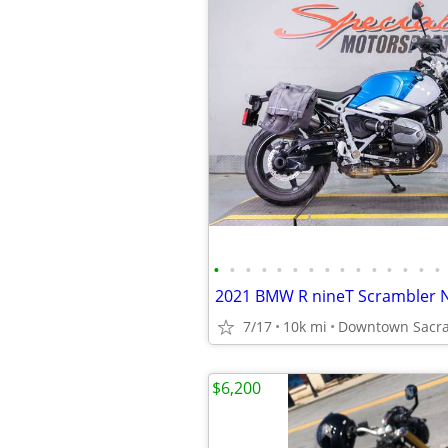
•
•
•
•
•
•
•
•
•
•
•
•
•
•
•
2021 BMW R nineT Scrambler 
7/17
10k mi
Downtown Sacra
$6,200