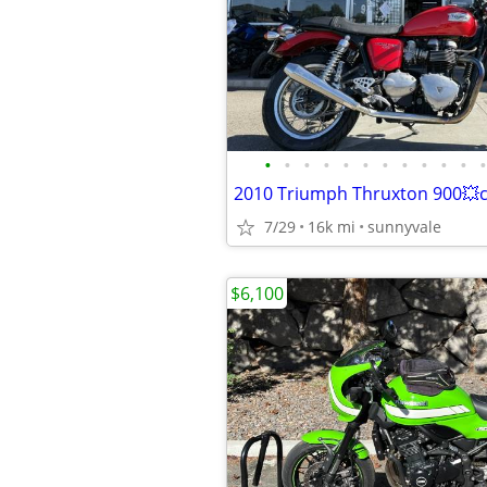
•
•
•
•
•
•
•
•
•
•
•
•
7/29
16k mi
sunnyvale
$6,100