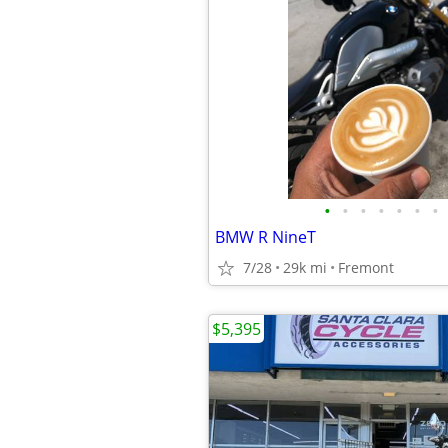
•
•
•
•
•
•
•
BMW R NineT
7/28
29k mi
Fremont
$5,395