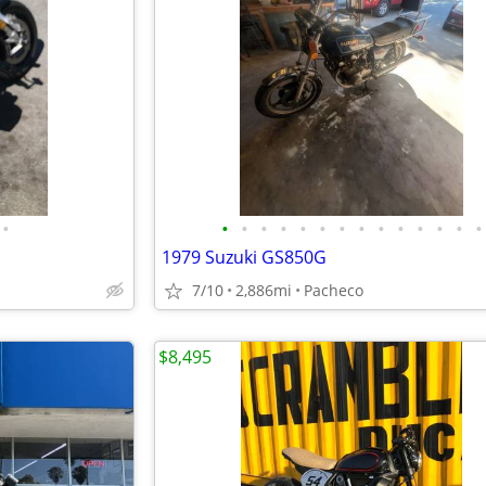
•
•
•
•
•
•
•
•
•
•
•
•
•
•
•
1979 Suzuki GS850G
7/10
2,886mi
Pacheco
$8,495