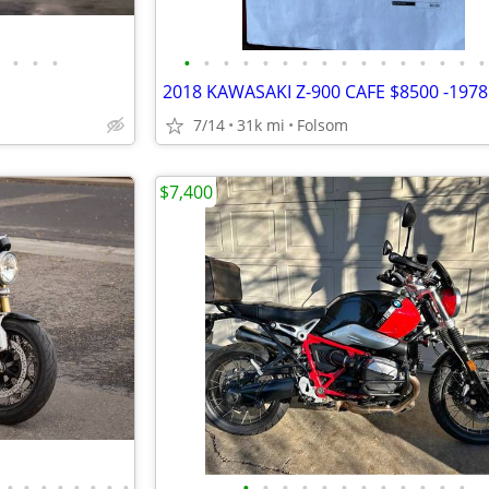
•
•
•
•
•
•
•
•
•
•
•
•
•
•
•
•
•
•
•
7/14
31k mi
Folsom
$7,400
•
•
•
•
•
•
•
•
•
•
•
•
•
•
•
•
•
•
•
•