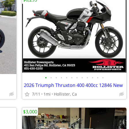
•
•
•
•
•
•
•
•
•
•
•
•
2026 Triumph Thruxton 400 400cc 12846 New
7/11
1mi
Hollister, Ca
$3,000