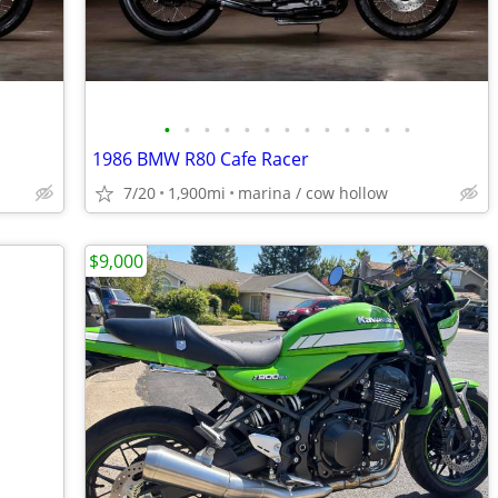
•
•
•
•
•
•
•
•
•
•
•
•
•
1986 BMW R80 Cafe Racer
7/20
1,900mi
marina / cow hollow
$9,000