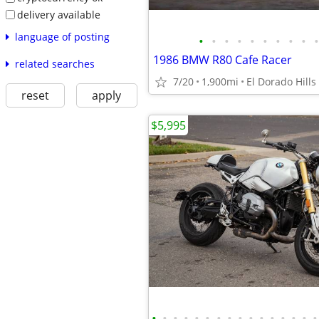
delivery available
language of posting
•
•
•
•
•
•
•
•
•
•
1986 BMW R80 Cafe Racer
related searches
7/20
1,900mi
El Dorado Hills
reset
apply
$5,995
•
•
•
•
•
•
•
•
•
•
•
•
•
•
•
•