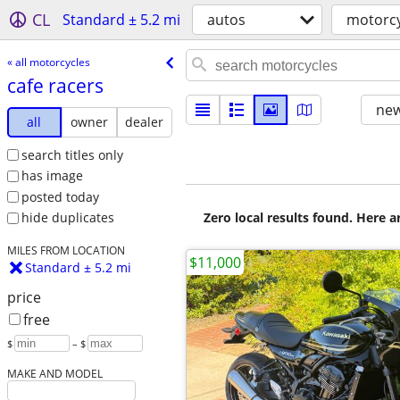
CL
Standard ± 5.2 mi
autos
motorcy
« all motorcycles
cafe racers
new
all
owner
dealer
search titles only
has image
posted today
Zero local results found. Here 
hide duplicates
MILES FROM LOCATION
$11,000
Standard ± 5.2 mi
price
free
$
– $
MAKE AND MODEL