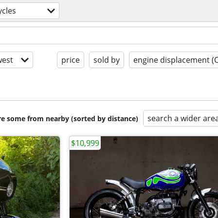
cles
est
price
sold by
engine displacement (
search a wider are
are some from nearby (sorted by distance)
$10,999