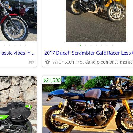
•
•
•
•
•
•
•
•
•
•
•
•
2010 Triumph Thruxton 900💥classic vibes in Northern California💥
7/10
600mi
oakland piedmont / montcl
$21,500