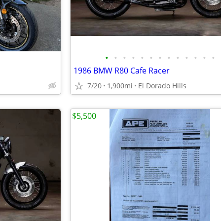
•
•
•
•
•
•
•
•
•
•
•
•
•
1986 BMW R80 Cafe Racer
7/20
1,900mi
El Dorado Hills
$5,500