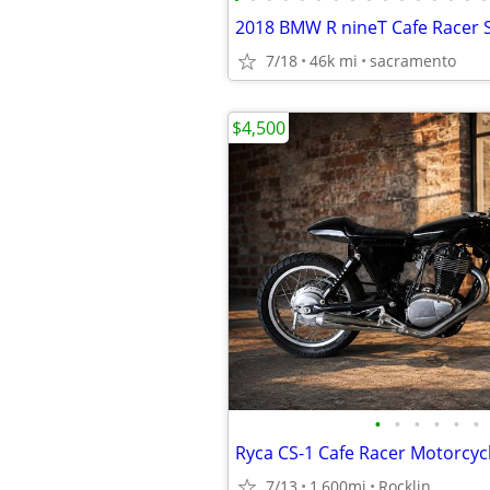
7/18
46k mi
sacramento
$4,500
•
•
•
•
•
•
Ryca CS-1 Cafe Racer Motorcyc
7/13
1,600mi
Rocklin