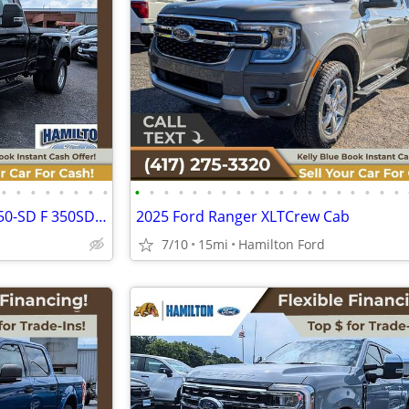
•
•
•
•
•
•
•
•
•
•
•
•
•
•
•
•
•
•
•
•
•
•
•
•
•
•
•
2026 Ford F350SD F 350 SD F-350-SD F 350SD F-350SD XLT DRWStandard Cab
2025 Ford Ranger XLTCrew Cab
7/10
15mi
Hamilton Ford