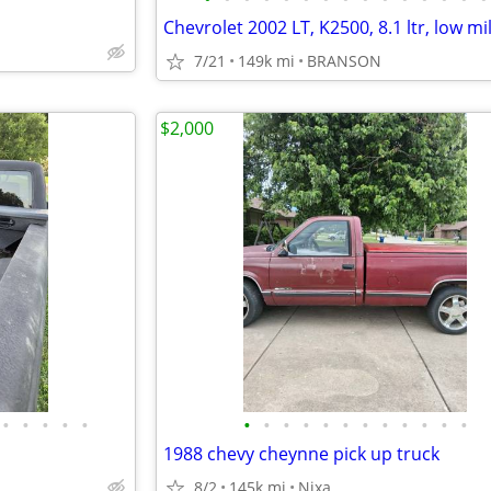
7/21
149k mi
BRANSON
$2,000
•
•
•
•
•
•
•
•
•
•
•
•
•
•
•
•
•
1988 chevy cheynne pick up truck
8/2
145k mi
Nixa