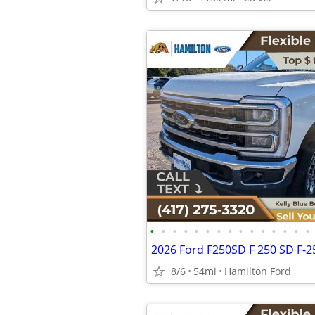
•
•
•
•
•
•
•
•
•
•
•
•
•
•
•
8/6
54mi
Hamilton Ford