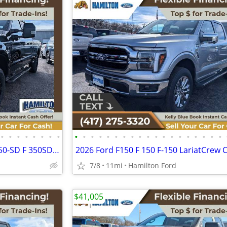
•
•
•
•
•
•
•
•
•
•
•
•
•
•
•
•
•
•
•
•
•
•
•
•
•
•
•
2026 Ford F350SD F 350 SD F-350-SD F 350SD F-350SD LariatCrew Cab
2026 Ford F150 F 150 F-150 LariatCrew 
7/8
11mi
Hamilton Ford
$41,005