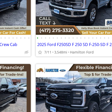
•
•
•
•
•
•
•
•
•
•
•
•
•
•
•
•
•
•
•
•
•
•
•
•
•
•
•
TCrew Cab
7/11
3,548mi
Hamilton Ford