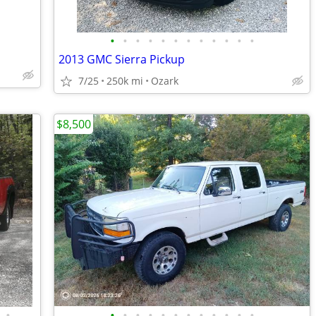
•
•
•
•
•
•
•
•
•
•
•
•
2013 GMC Sierra Pickup
7/25
250k mi
Ozark
$8,500
•
•
•
•
•
•
•
•
•
•
•
•
•