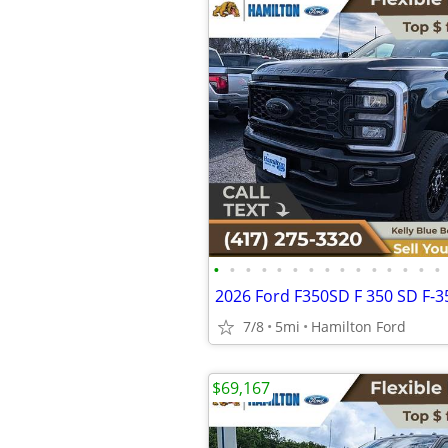
•
•
•
•
•
•
•
•
•
•
•
•
•
•
•
7/8
5mi
Hamilton Ford
$69,167