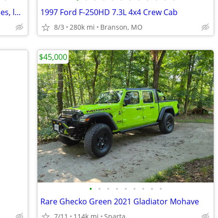
Chevrolet 2002 LT, K2500, 8.1 ltr, low miles, long box, Allison
1997 Ford F-250HD 7.3L 4x4 Crew Cab
8/3
280k mi
Branson, MO
$45,000
•
•
•
•
•
•
•
•
•
Rare Ghecko Green 2021 Gladiator Mohave
7/11
114k mi
Sparta