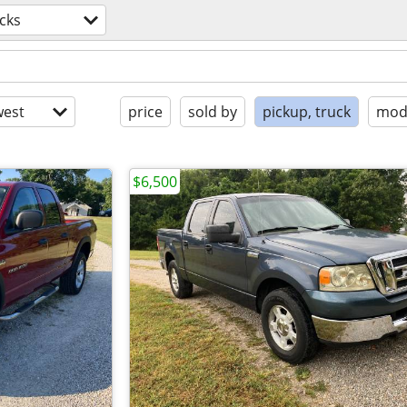
cks
est
price
sold by
pickup, truck
mode
$6,500