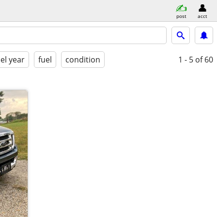
post
acct
l year
fuel
condition
1 - 5
of 60