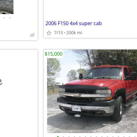
•
•
2006 F150 4x4 super cab
7/15
200k mi
$15,000
e
•
•
•
•
•
•
•
•
•
•
•
•
•
•
•