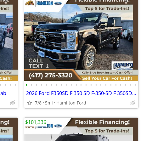
•
•
•
•
•
•
•
•
•
•
•
•
•
•
•
•
•
•
•
•
•
•
•
•
•
•
•
Cab
2026 Ford F350SD F 350 SD F-350-SD F 350SD F-350SD XLTStandard Cab
7/8
5mi
Hamilton Ford
$101,336