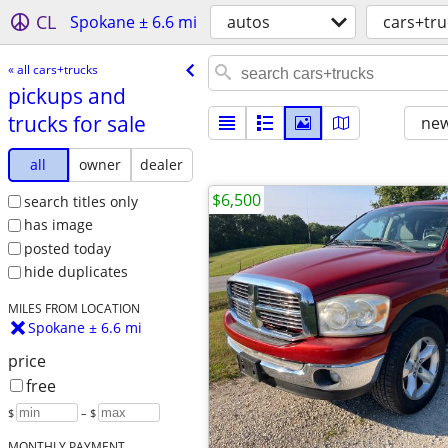
CL
Spokane ± 6.6 mi
autos
cars+tru
« all cars+trucks
pickups and
trucks for sale
new
all
owner
dealer
$6,500
search titles only
has image
posted today
hide duplicates
MILES FROM LOCATION
Spokane ± 6.6 mi
price
free
$
– $
MONTHLY PAYMENT