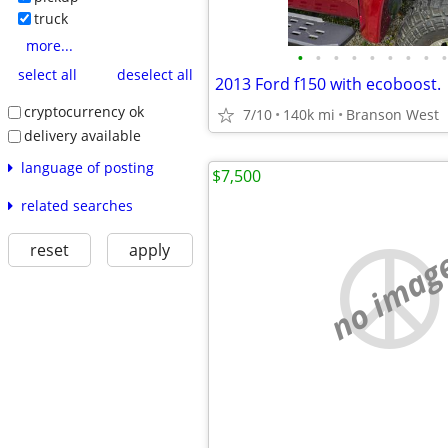
truck
more...
•
•
•
•
•
•
•
•
•
select all
deselect all
2013 Ford f150 with ecoboost.
cryptocurrency ok
7/10
140k mi
Branson West
delivery available
language of posting
$7,500
related searches
reset
apply
no imag