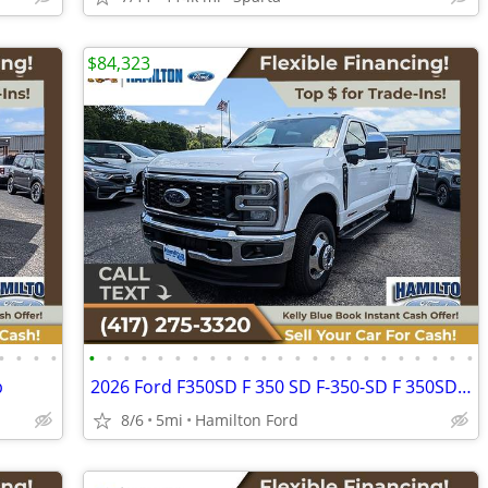
$84,323
•
•
•
•
•
•
•
•
•
•
•
•
•
•
•
•
•
•
•
•
•
•
•
•
•
•
•
b
2026 Ford F350SD F 350 SD F-350-SD F 350SD F-350SD Lariat DRWCrew Cab
8/6
5mi
Hamilton Ford