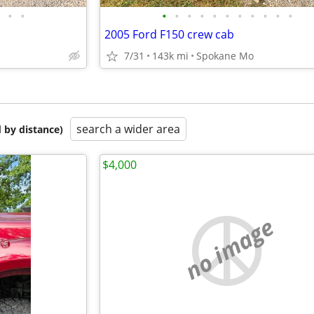
•
•
•
•
•
•
•
•
•
•
•
•
•
2005 Ford F150 crew cab
7/31
143k mi
Spokane Mo
search a wider area
 by distance)
$4,000
no image