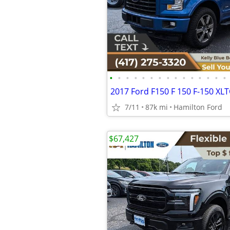
•
•
•
•
•
•
•
•
•
•
•
•
•
•
•
2017 Ford F150 F 150 F-150 XL
7/11
87k mi
Hamilton Ford
$67,427