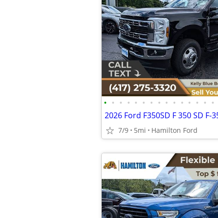
•
•
•
•
•
•
•
•
•
•
•
•
•
•
•
7/9
5mi
Hamilton Ford