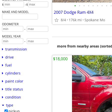
-
$
$
•
•
•
•
•
•
•
•
•
2007 Dodge Ram 4X4
MAKE AND MODEL
8/4
176k mi
Spokane Mo
ODOMETER
-
MODEL YEAR
-
more from nearby areas (sorted
transmission
drive
$18,000
fuel
cylinders
paint color
title status
condition
type
pickup