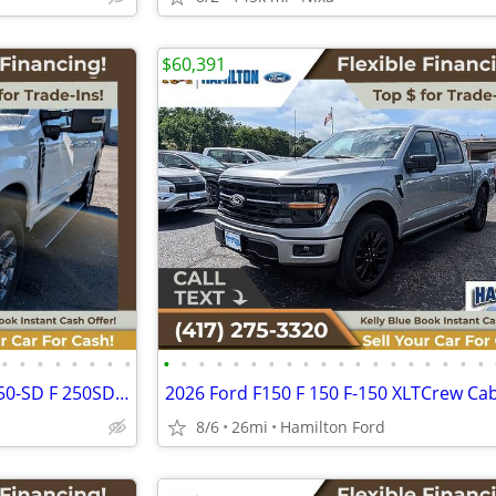
$60,391
•
•
•
•
•
•
•
•
•
•
•
•
•
•
•
•
•
•
•
•
•
•
•
•
•
•
•
2026 Ford F250SD F 250 SD F-250-SD F 250SD F-250SD King RanchCrew Cab
2026 Ford F150 F 150 F-150 XLTCrew Ca
8/6
26mi
Hamilton Ford