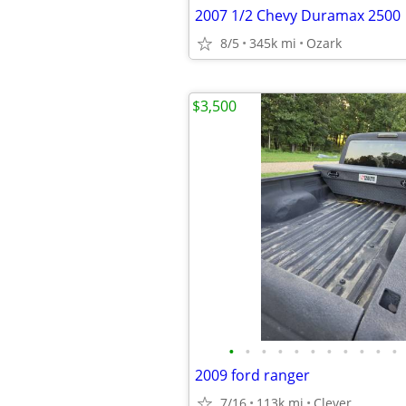
2007 1/2 Chevy Duramax 2500
8/5
345k mi
Ozark
$3,500
•
•
•
•
•
•
•
•
•
•
•
2009 ford ranger
7/16
113k mi
Clever