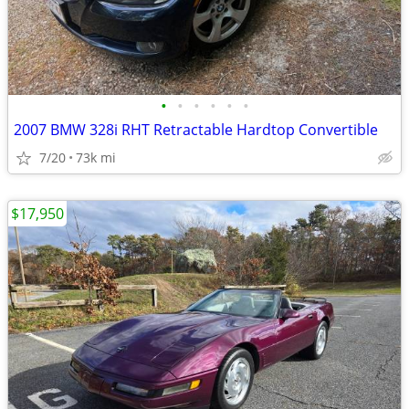
•
•
•
•
•
•
2007 BMW 328i RHT Retractable Hardtop Convertible
7/20
73k mi
$17,950