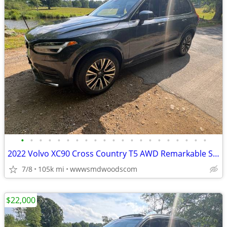
•
•
•
•
•
•
•
•
•
•
•
•
•
•
•
•
•
•
•
•
•
2022 Volvo XC90 Cross Country T5 AWD Remarkable Shape!
7/8
105k mi
wwwsmdwoodscom
$22,000