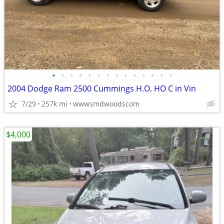
•
•
•
•
•
•
•
•
•
•
•
•
•
•
2004 Dodge Ram 2500 Cummings H.O. HO C in Vin
7/29
257k mi
wwwsmdwoodscom
$4,000