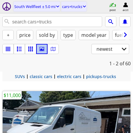
South Wellfleet ± 5.0 mi
cars+trucks
post
acct
+
price
sold by
type
model year
fuel
newest
1 - 2
of 60
SUVs
classic cars
electric cars
pickups-trucks
$11,000