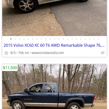
•
•
•
•
•
•
•
•
•
•
•
•
•
•
•
•
•
•
•
•
•
2015 Volvo XC60 XC 60 T6 AWD Remarkable Shape 76,000 Miles!
8/3
76k mi
wwwsmdwoodscom
$11,500