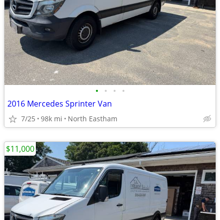
•
•
•
•
2016 Mercedes Sprinter Van
7/25
98k mi
North Eastham
$11,000