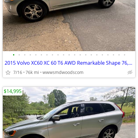
•
•
•
•
•
•
•
•
•
•
•
•
•
•
•
•
•
•
•
•
•
2015 Volvo XC60 XC 60 T6 AWD Remarkable Shape 76,000 Miles!
7/16
76k mi
wwwsmdwoodscom
$14,995