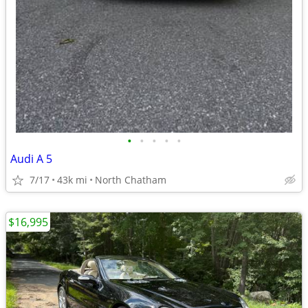
•
•
•
•
•
Audi A 5
7/17
43k mi
North Chatham
$16,995