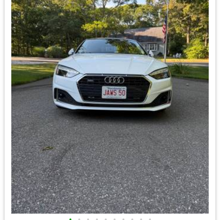
•
•
•
•
•
•
•
•
•
•