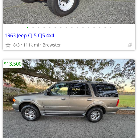
•
•
•
•
•
•
•
•
•
•
•
•
•
•
•
•
1963 Jeep CJ-5 CJ5 4x4
8/3
111k mi
Brewster
$13,500