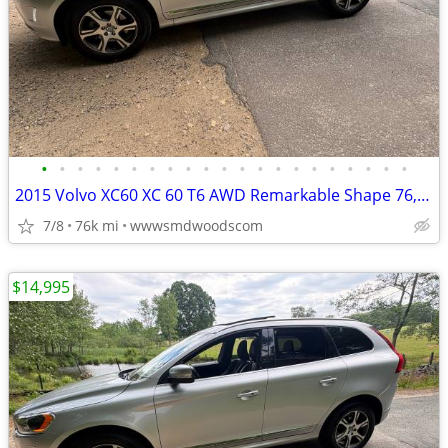
•
•
•
•
•
•
•
•
•
•
•
•
•
•
•
•
•
•
•
•
•
2015 Volvo XC60 XC 60 T6 AWD Remarkable Shape 76,000 Miles!
7/8
76k mi
wwwsmdwoodscom
$14,995