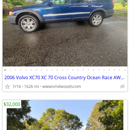
•
•
•
•
•
•
•
•
•
•
•
•
•
•
•
•
•
•
•
•
•
•
•
•
2006 Volvo XC70 XC 70 Cross Country Ocean Race AWD 5085232123
7/16
162k mi
wwwsmdwoodscom
$32,000