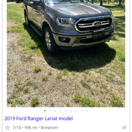
•
•
•
•
•
•
•
•
•
2019 Ford Ranger Lariat model
7/10
99k mi
Brewster