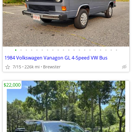
•
•
•
•
•
•
•
•
•
•
•
•
•
•
•
•
•
•
•
•
1984 Volkswagen Vanagon GL 4-Speed VW Bus
7/15
226k mi
Brewster
$22,000