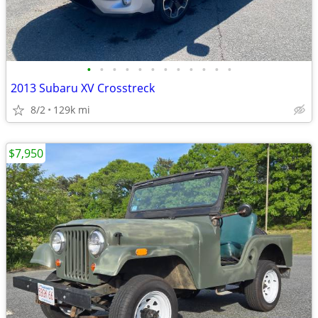
•
•
•
•
•
•
•
•
•
•
•
•
2013 Subaru XV Crosstreck
8/2
129k mi
$7,950