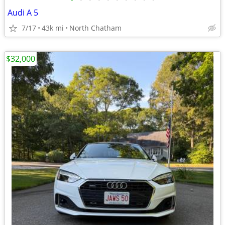
Audi A 5
7/17
43k mi
North Chatham
$32,000