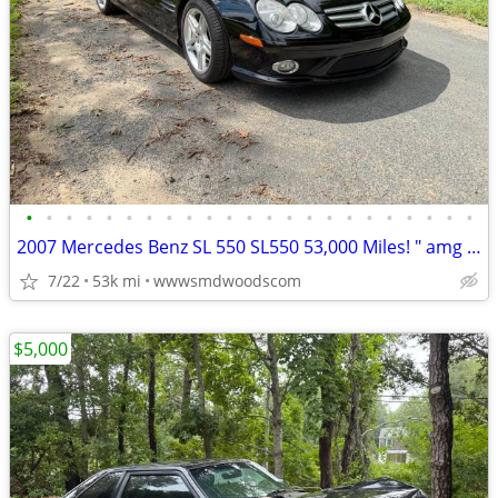
•
•
•
•
•
•
•
•
•
•
•
•
•
•
•
•
•
•
•
•
•
•
•
2007 Mercedes Benz SL 550 SL550 53,000 Miles! " amg sl500 Convertible
7/22
53k mi
wwwsmdwoodscom
$5,000