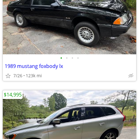
•
•
•
•
1989 mustang foxbody lx
7/26
123k mi
$14,995