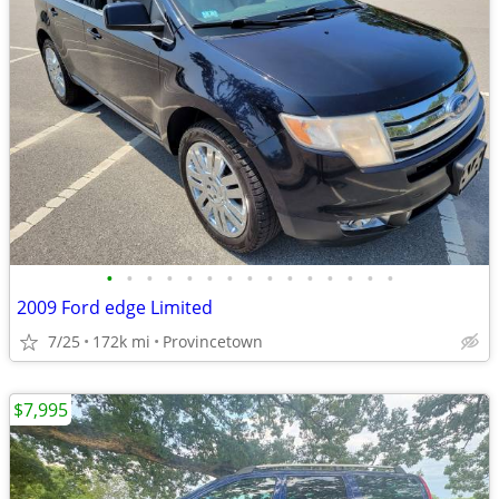
•
•
•
•
•
•
•
•
•
•
•
•
•
•
•
2009 Ford edge Limited
7/25
172k mi
Provincetown
$7,995