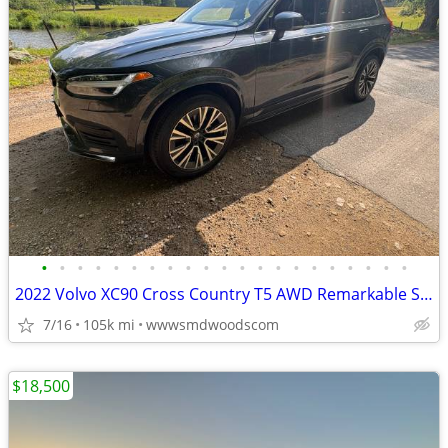
•
•
•
•
•
•
•
•
•
•
•
•
•
•
•
•
•
•
•
•
•
2022 Volvo XC90 Cross Country T5 AWD Remarkable Shape!
7/16
105k mi
wwwsmdwoodscom
$18,500