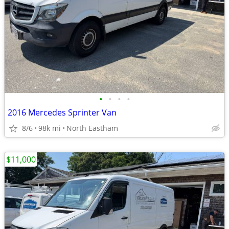
•
•
•
•
2016 Mercedes Sprinter Van
8/6
98k mi
North Eastham
$11,000