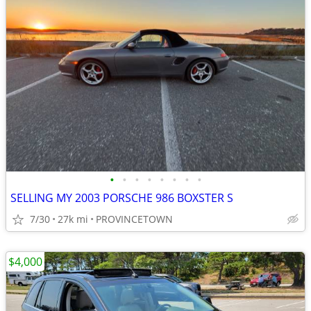
•
•
•
•
•
•
•
•
SELLING MY 2003 PORSCHE 986 BOXSTER S
7/30
27k mi
PROVINCETOWN
$4,000