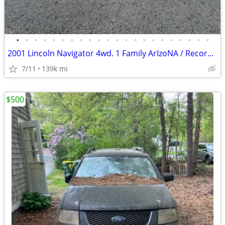
•
•
•
•
•
•
•
•
•
•
•
•
•
•
•
•
•
•
•
•
•
•
2001 Lincoln Navigator 4wd. 1 Family ArIzoNA / Records 5085232123
7/11
139k mi
$500