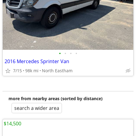
•
•
•
•
2016 Mercedes Sprinter Van
7/15
98k mi
North Eastham
more from nearby areas (sorted by distance)
search a wider area
$14,500