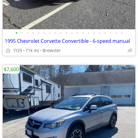
•
•
•
•
•
•
•
•
•
•
•
•
•
•
•
•
•
•
•
•
1995 Chevrolet Corvette Convertible - 6-speed manual
7/25
71k mi
Brewster
$7,600