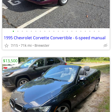
•
•
•
•
•
•
•
•
•
•
•
•
•
•
•
•
•
•
•
•
1995 Chevrolet Corvette Convertible - 6-speed manual
7/15
71k mi
Brewster
$13,500