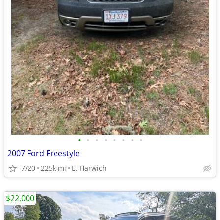
•
•
•
•
•
•
•
•
2007 Ford Freestyle
7/20
225k mi
E. Harwich
$22,000