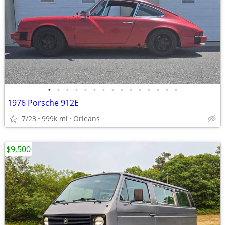
•
•
•
•
•
•
•
•
•
•
•
•
•
•
•
1976 Porsche 912E
7/23
999k mi
Orleans
$9,500