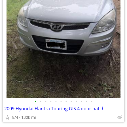
•
•
•
•
•
•
•
•
•
•
•
•
2009 Hyundai Elantra Touring GIS 4 door hatch
8/4
130k mi