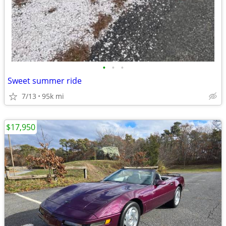
•
•
•
Sweet summer ride
7/13
95k mi
$17,950