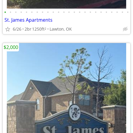
•
•
•
•
•
•
•
•
•
•
•
•
•
•
•
•
•
•
•
•
•
•
•
•
St. James Apartments
6/26
2br
1250ft
Lawton, OK
2
$2,000