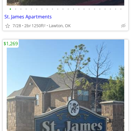
•
•
•
•
•
•
•
•
•
•
•
•
•
•
•
•
•
•
•
•
•
•
St. James Apartments
7/28
2br
1250ft
Lawton, OK
2
$1,269