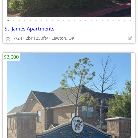
•
•
•
•
•
•
•
•
•
•
•
•
•
•
•
•
•
•
•
•
•
•
•
St. James Apartments
7/24
2br
1250ft
Lawton, OK
2
$2,000