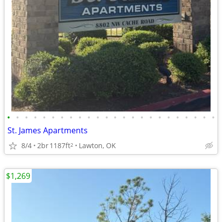
•
•
•
•
•
•
•
•
•
•
•
•
•
•
•
•
•
•
•
•
•
•
•
•
St. James Apartments
8/4
2br
1187ft
Lawton, OK
2
$1,269