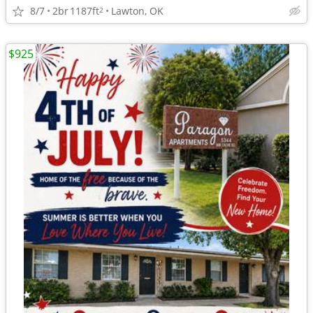
8/7
2br
1187ft
Lawton, OK
2
$925