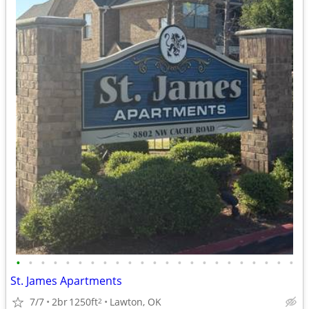
•
•
•
•
•
•
•
•
•
•
•
•
•
•
•
•
•
•
•
•
•
•
•
St. James Apartments
7/7
2br
1250ft
Lawton, OK
2