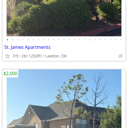
•
•
•
•
•
•
•
•
•
•
•
•
•
•
•
•
•
•
•
•
•
•
•
St. James Apartments
7/9
2br
1250ft
Lawton, OK
2
$2,000