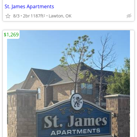
St. James Apartments
8/3
2br
1187ft
Lawton, OK
2
$1,269