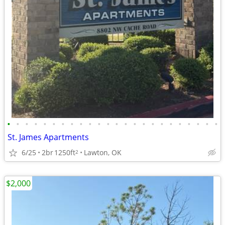
•
•
•
•
•
•
•
•
•
•
•
•
•
•
•
•
•
•
•
•
•
•
•
•
St. James Apartments
6/25
2br
1250ft
Lawton, OK
2
$2,000