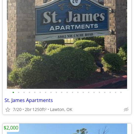
•
•
•
•
•
•
•
•
•
•
•
•
•
•
•
•
•
•
•
•
•
St. James Apartments
7/20
2br
1250ft
Lawton, OK
2
$2,000