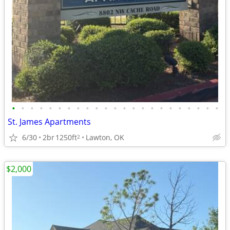
•
•
•
•
•
•
•
•
•
•
•
•
•
•
•
•
•
•
•
•
•
•
•
St. James Apartments
6/30
2br
1250ft
Lawton, OK
2
$2,000