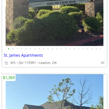
•
•
•
•
•
•
•
•
•
•
•
•
•
•
•
•
•
•
•
•
•
•
St. James Apartments
8/5
2br
1199ft
Lawton, OK
2
$1,369