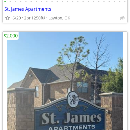
•
•
•
•
•
•
•
•
•
•
•
•
•
•
•
•
•
•
•
•
•
•
•
•
St. James Apartments
6/29
2br
1250ft
Lawton, OK
2
$2,000