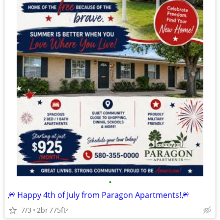
•
🎆 Happy 4th of July from Paragon Apartments!🎆
7/3
2br
775ft
2