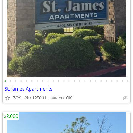
•
•
•
•
•
•
•
•
•
•
•
•
•
•
•
•
•
•
•
•
•
•
•
•
St. James Apartments
7/29
2br
1250ft
Lawton, OK
2
$2,000