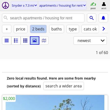
Snyder ± 7.3 mi
apartments / housing for rent
post
acct
+
price
2 beds
baths
type
cats ok
dog
newest
1
of 60
Zero local results found. Here are some from nearby
search a wider area
(sorted by distance)
$2,000