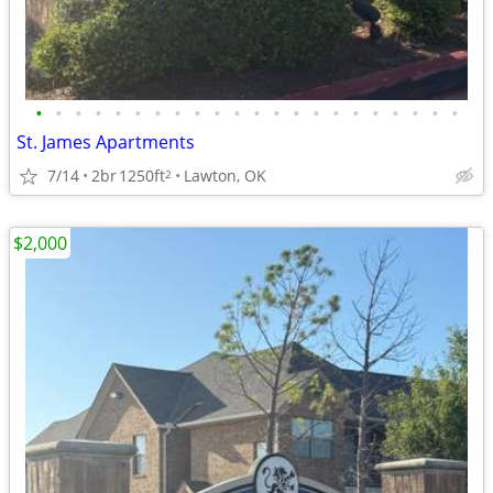
•
•
•
•
•
•
•
•
•
•
•
•
•
•
•
•
•
•
•
•
•
•
St. James Apartments
7/14
2br
1250ft
Lawton, OK
2
$2,000