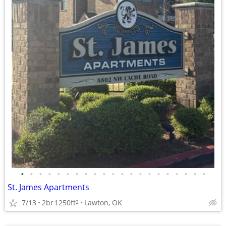
•
•
•
•
•
•
•
•
•
•
•
•
•
•
•
•
•
•
•
•
•
St. James Apartments
7/13
2br
1250ft
Lawton, OK
2