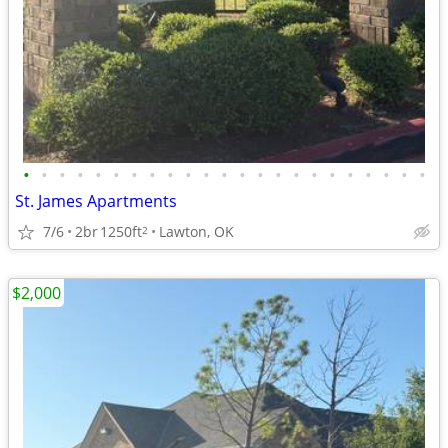
•
•
•
•
•
•
•
•
•
•
•
•
•
•
•
•
•
•
•
•
•
•
•
St. James Apartments
7/6
2br
1250ft
Lawton, OK
2
$2,000