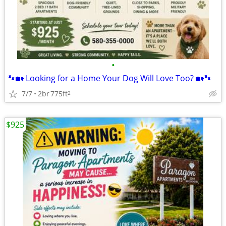
•
🐾🏡 Looking for a Home Your Dog Will Love Too? 🏡🐾
7/7
2br
775ft
2
$925