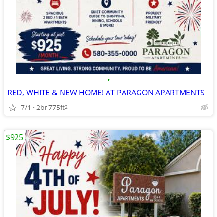
•
RED, WHITE & NEW HOME! AT PARAGON APARTMENTS
7/1
2br
775ft
2
$925