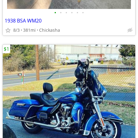
•
•
•
•
•
•
1938 BSA WM20
8/3
381mi
Chickasha
$1