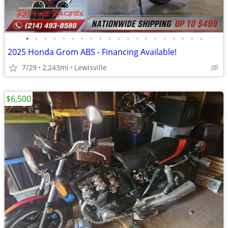
•
•
•
•
•
•
•
•
•
•
•
•
•
•
•
•
•
•
•
•
2025 Honda Grom ABS - Financing Available!
7/29
2,243mi
Lewisville
$6,500