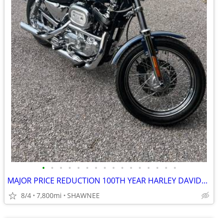
•
•
•
•
•
•
•
•
•
•
•
•
•
•
•
•
MAJOR PRICE REDUCTION 100TH YEAR HARLEY DAVIDSON LOW MILES 1200CC
8/4
7,800mi
SHAWNEE