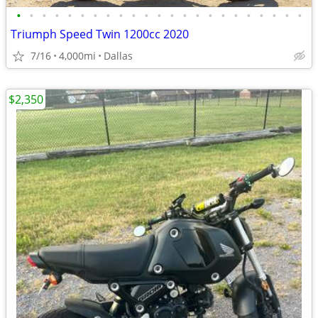
•
•
•
•
•
•
•
•
•
•
•
•
•
•
•
•
•
•
•
•
•
•
•
Triumph Speed Twin 1200cc 2020
7/16
4,000mi
Dallas
$2,350