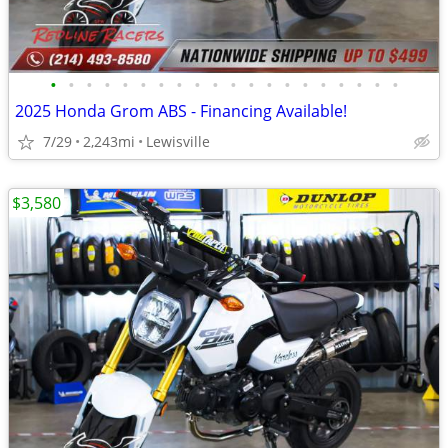
•
•
•
•
•
•
•
•
•
•
•
•
•
•
•
•
•
•
•
•
2025 Honda Grom ABS - Financing Available!
7/29
2,243mi
Lewisville
$3,580