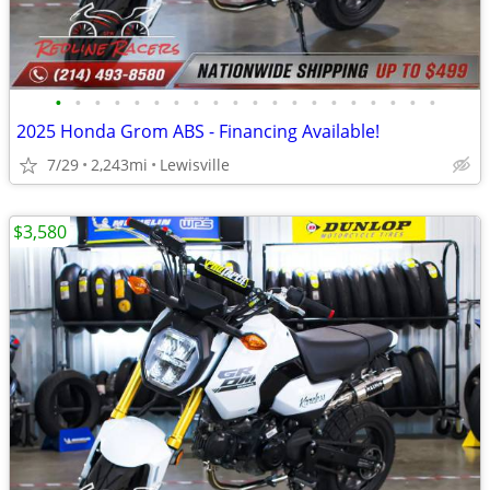
•
•
•
•
•
•
•
•
•
•
•
•
•
•
•
•
•
•
•
•
2025 Honda Grom ABS - Financing Available!
7/29
2,243mi
Lewisville
$3,580