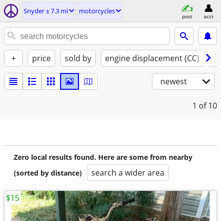
Snyder ± 7.3 mi
motorcycles
post
acct
+
price
sold by
engine displacement (CC)
st
newest
1
of 10
Zero local results found. Here are some from nearby
search a wider area
(sorted by distance)
$15