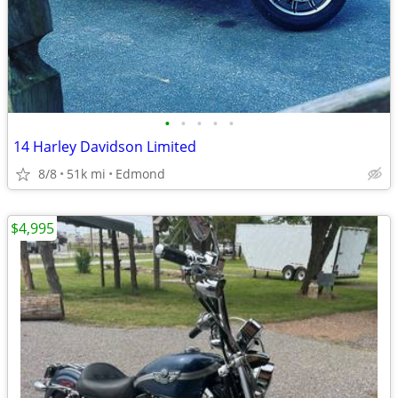
•
•
•
•
•
14 Harley Davidson Limited
8/8
51k mi
Edmond
$4,995