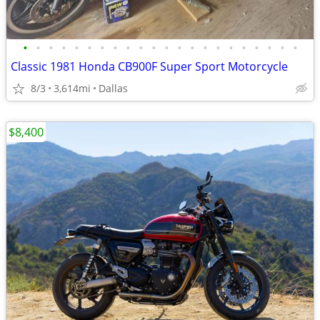
•
•
•
•
•
•
•
•
•
•
•
•
•
•
•
•
•
•
•
•
•
•
Classic 1981 Honda CB900F Super Sport Motorcycle
8/3
3,614mi
Dallas
$8,400