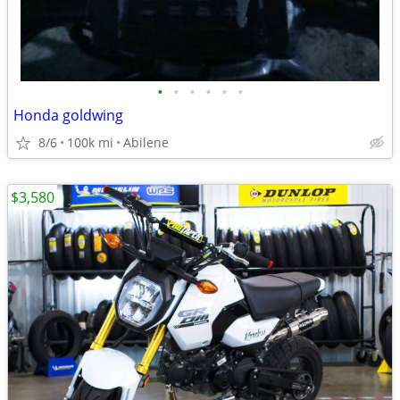
•
•
•
•
•
•
Honda goldwing
8/6
100k mi
Abilene
$3,580