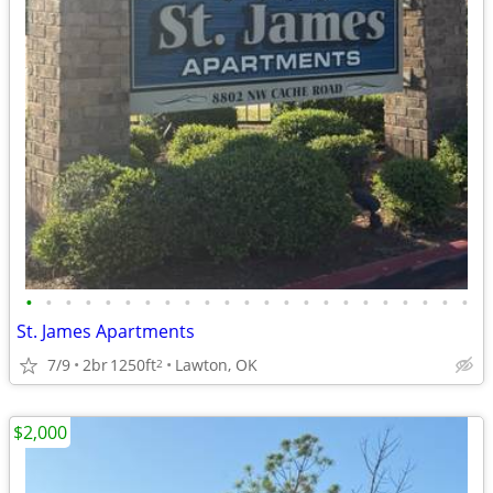
•
•
•
•
•
•
•
•
•
•
•
•
•
•
•
•
•
•
•
•
•
•
•
St. James Apartments
7/9
2br
1250ft
Lawton, OK
2
$2,000