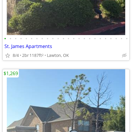
•
•
•
•
•
•
•
•
•
•
•
•
•
•
•
•
•
•
•
•
•
•
•
•
St. James Apartments
8/4
2br
1187ft
Lawton, OK
2
$1,269