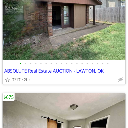
•
•
•
•
•
•
•
•
•
•
•
•
•
•
•
•
•
•
ABSOLUTE Real Estate AUCTION - LAWTON, OK
7/17
2br
$675