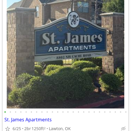
•
•
•
•
•
•
•
•
•
•
•
•
•
•
•
•
•
•
•
•
•
•
•
•
St. James Apartments
6/25
2br
1250ft
Lawton, OK
2