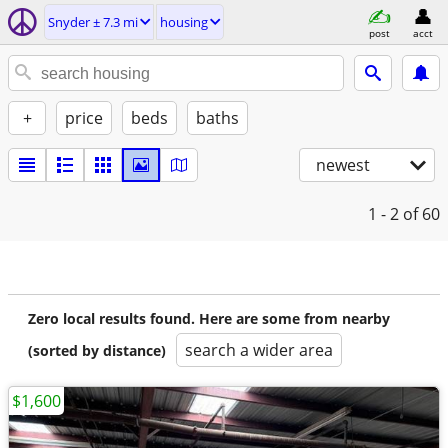
Snyder ± 7.3 mi
housing
post
acct
+
price
beds
baths
newest
1 - 2
of 60
Zero local results found. Here are some from nearby
search a wider area
(sorted by distance)
$1,600