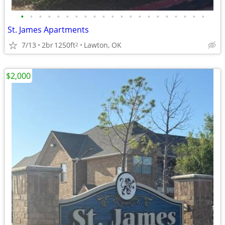
•
•
•
•
•
•
•
•
•
•
•
•
•
•
•
•
•
•
•
•
•
St. James Apartments
7/13
2br
1250ft
Lawton, OK
2
$2,000