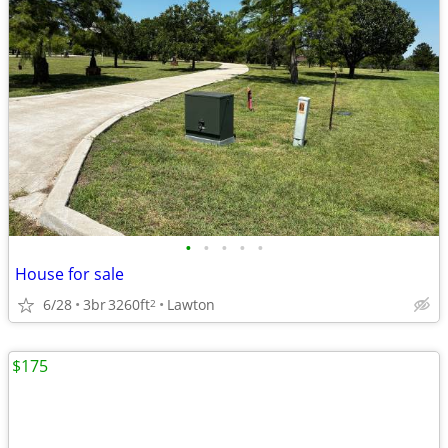
•
•
•
•
•
House for sale
6/28
3br
3260ft
Lawton
2
$175