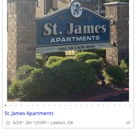
•
•
•
•
•
•
•
•
•
•
•
•
•
•
•
•
•
•
•
•
•
•
•
•
St. James Apartments
6/29
2br
1250ft
Lawton, OK
2