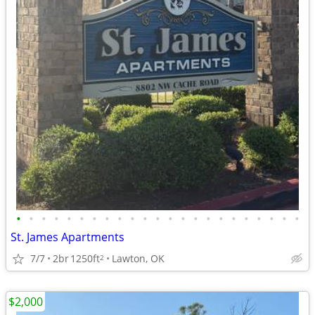
•
•
•
•
•
•
•
•
•
•
•
•
•
•
•
•
•
•
•
•
•
•
•
St. James Apartments
7/7
2br
1250ft
Lawton, OK
2
$2,000