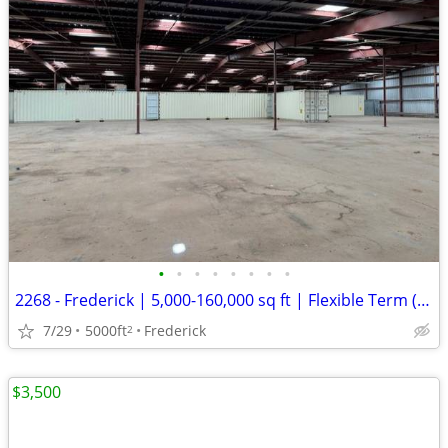
•
•
•
•
•
•
•
•
2268 - Frederick | 5,000-160,000 sq ft | Flexible Term (Frederick) #22
7/29
5000ft
Frederick
2
$3,500