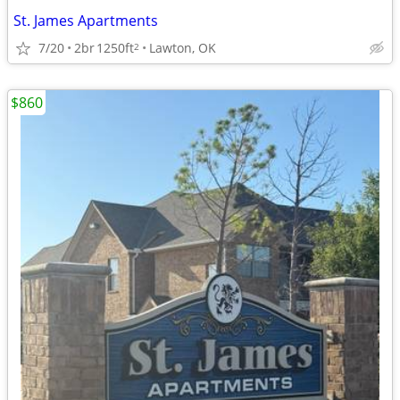
St. James Apartments
7/20
2br
1250ft
Lawton, OK
2
$860