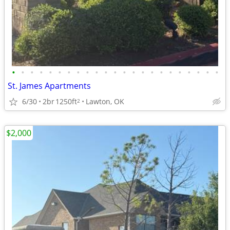
•
•
•
•
•
•
•
•
•
•
•
•
•
•
•
•
•
•
•
•
•
•
•
St. James Apartments
6/30
2br
1250ft
Lawton, OK
2
$2,000