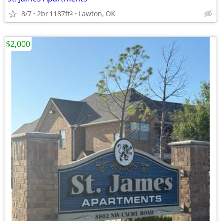
8/7
2br
1187ft
Lawton, OK
2
$2,000