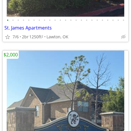
•
•
•
•
•
•
•
•
•
•
•
•
•
•
•
•
•
•
•
•
•
•
•
St. James Apartments
7/6
2br
1250ft
Lawton, OK
2
$2,000