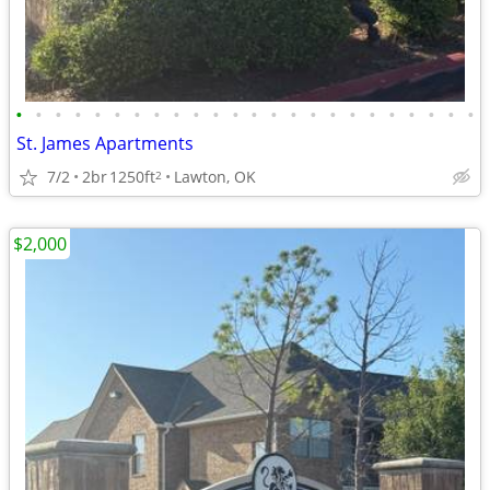
•
•
•
•
•
•
•
•
•
•
•
•
•
•
•
•
•
•
•
•
•
•
•
•
St. James Apartments
7/2
2br
1250ft
Lawton, OK
2
$2,000