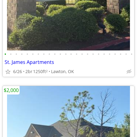
•
•
•
•
•
•
•
•
•
•
•
•
•
•
•
•
•
•
•
•
•
•
•
•
St. James Apartments
6/26
2br
1250ft
Lawton, OK
2
$2,000