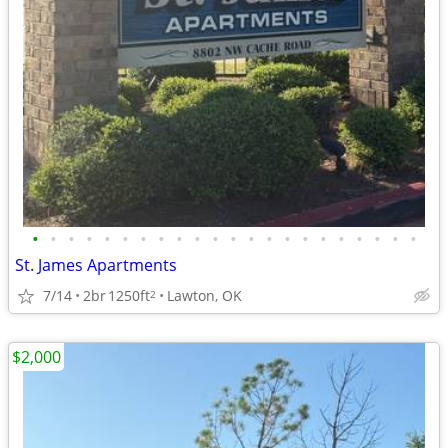
•
•
•
•
•
•
•
•
•
•
•
•
•
•
•
•
•
•
•
•
•
•
St. James Apartments
7/14
2br
1250ft
Lawton, OK
2
$2,000