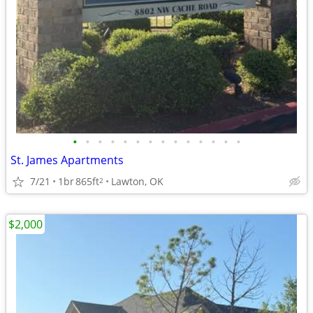
•
•
•
•
•
•
•
•
•
•
•
•
•
•
St. James Apartments
7/21
1br
865ft
Lawton, OK
2
$2,000