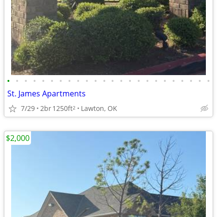
•
•
•
•
•
•
•
•
•
•
•
•
•
•
•
•
•
•
•
•
•
•
•
•
St. James Apartments
7/29
2br
1250ft
Lawton, OK
2
$2,000