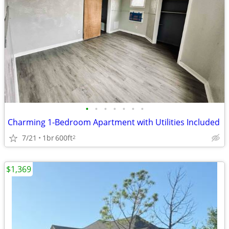
•
•
•
•
•
•
•
Charming 1-Bedroom Apartment with Utilities Included
7/21
1br
600ft
2
$1,369