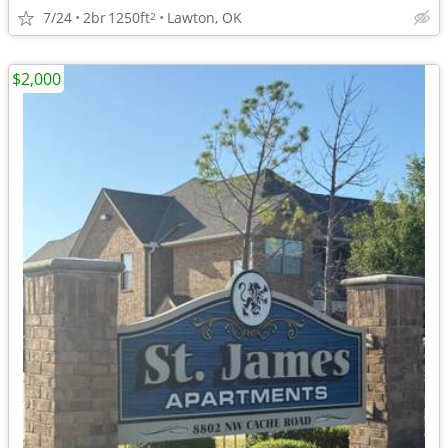
7/24
2br
1250ft
Lawton, OK
2
$2,000