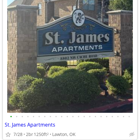
•
•
•
•
•
•
•
•
•
•
•
•
•
•
•
•
•
•
•
•
•
•
St. James Apartments
7/28
2br
1250ft
Lawton, OK
2