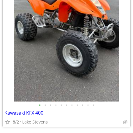
•
•
•
•
•
•
•
•
•
•
•
Kawasaki KFX 400
8/2
Lake Stevens