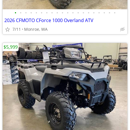
•
•
•
•
•
•
•
•
•
•
•
•
•
•
•
•
•
•
•
•
2026 CFMOTO CForce 1000 Overland ATV
7/11
Monroe, WA
$5,999