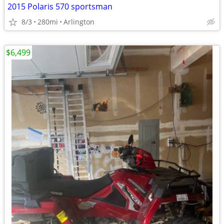
2015 Polaris 570 sportsman
8/3
280mi
Arlington
$6,499