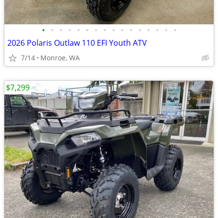
•
•
•
•
•
•
•
•
•
•
•
•
•
•
•
•
2026 Polaris Outlaw 110 EFI Youth ATV
7/14
Monroe, WA
$7,299