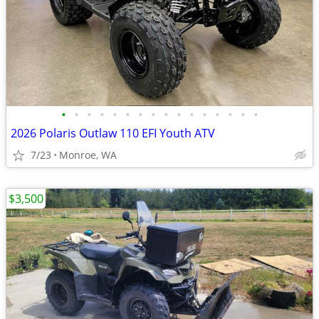
•
•
•
•
•
•
•
•
•
•
•
•
•
•
•
•
2026 Polaris Outlaw 110 EFI Youth ATV
7/23
Monroe, WA
$3,500