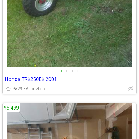
•
•
•
•
Honda TRX250EX 2001
6/29
Arlington
$6,499