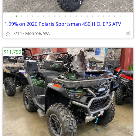
•
•
•
•
•
•
•
•
•
•
•
•
•
•
•
•
•
•
•
•
1.99% on 2026 Polaris Sportsman 450 H.O. EPS ATV
7/14
Monroe, WA
$11,799