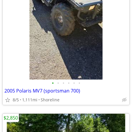
•
•
•
•
•
•
2005 Polaris MV7 (sportsman 700)
8/5
1,111mi
Shoreline
$2,850