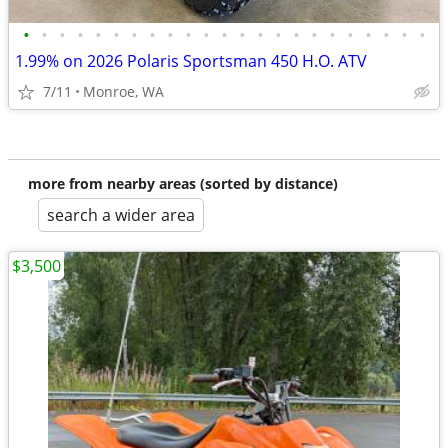
•
•
•
•
•
•
•
•
•
•
•
•
•
•
•
•
•
•
•
•
•
•
•
1.99% on 2026 Polaris Sportsman 450 H.O. ATV
7/11
Monroe, WA
more from nearby areas (sorted by distance)
search a wider area
$3,500