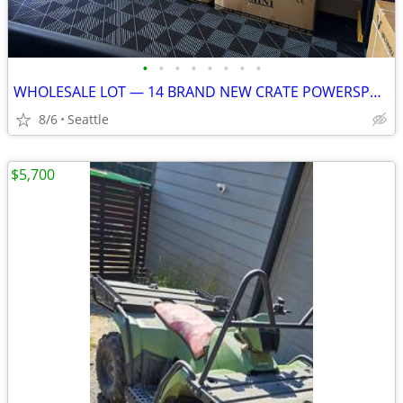
•
•
•
•
•
•
•
•
WHOLESALE LOT — 14 BRAND NEW CRATE POWERSPORTS UNITS (8 DIRT BIKES + 6
8/6
Seattle
$5,700