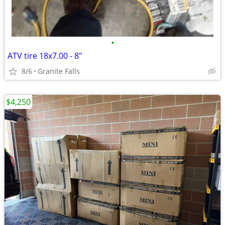
•
ATV tire 18x7.00 - 8"
8/6
Granite Falls
$4,250