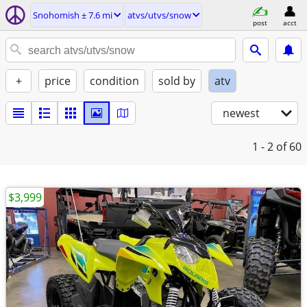
Snohomish ± 7.6 mi
atvs/utvs/snow
post
acct
+
price
condition
sold by
atv
newest
1 - 2
of 60
$3,999