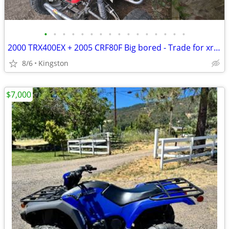
•
•
•
•
•
•
•
•
•
•
•
•
•
•
•
•
2000 TRX400EX + 2005 CRF80F Big bored - Trade for xr650l.
8/6
Kingston
$7,000