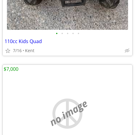
•
•
•
•
•
110cc Kids Quad
7/16
Kent
$7,000
no image