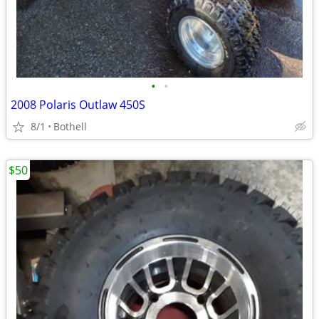
•
•
2008 Polaris Outlaw 450S
8/1
Bothell
$50