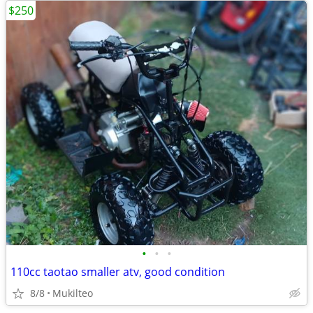
$250
•
•
•
110cc taotao smaller atv, good condition
8/8
Mukilteo