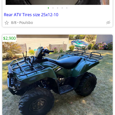
•
•
•
•
•
Rear ATV Tires size 25x12-10
8/8
Poulsbo
$2,900