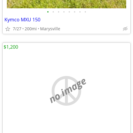
•
•
•
•
•
•
•
•
Kymco MXU 150
7/27
200mi
Marysville
$1,200
no image