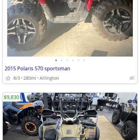
•
•
•
•
•
•
2015 Polaris 570 sportsman
8/3
280mi
Arlington
$9,830