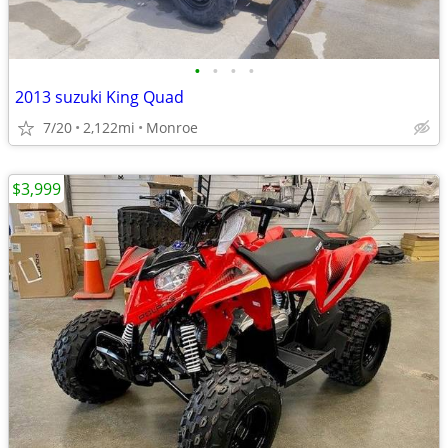
•
•
•
•
2013 suzuki King Quad
7/20
2,122mi
Monroe
$3,999