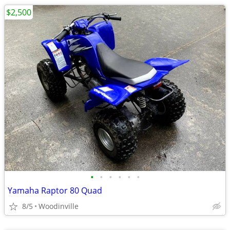
$2,500
•
•
•
•
•
•
Yamaha Raptor 80 Quad
8/5
Woodinville