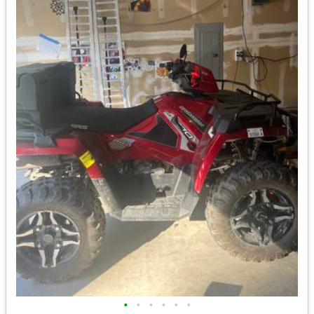
•
•
•
•
•
•