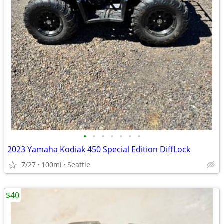
•
•
•
•
•
•
•
2023 Yamaha Kodiak 450 Special Edition DiffLock
7/27
100mi
Seattle
$40