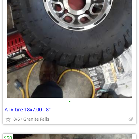
•
ATV tire 18x7.00 - 8"
8/6
Granite Falls
$50