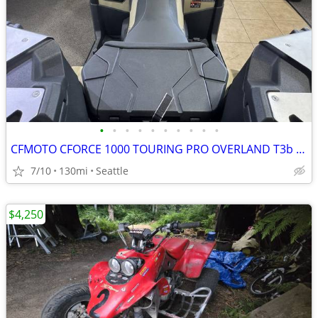
•
•
•
•
•
•
•
•
•
•
CFMOTO CFORCE 1000 TOURING PRO OVERLAND T3b ABS
7/10
130mi
Seattle
$4,250