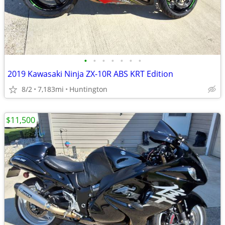
•
•
•
•
•
•
•
2019 Kawasaki Ninja ZX-10R ABS KRT Edition
8/2
7,183mi
Huntington
$11,500