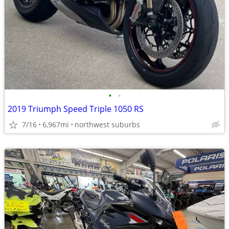
•
•
2019 Triumph Speed Triple 1050 RS
7/16
6,967mi
northwest suburbs