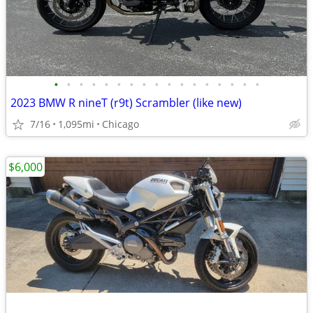
•
•
•
•
•
•
•
•
•
•
•
•
•
•
•
•
•
2023 BMW R nineT (r9t) Scrambler (like new)
7/16
1,095mi
Chicago
$6,000