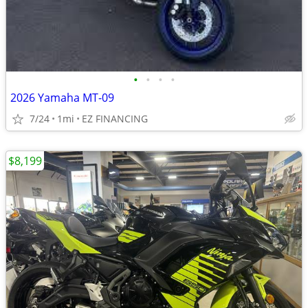
•
•
•
•
2026 Yamaha MT-09
7/24
1mi
EZ FINANCING
$8,199