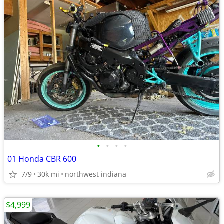
•
•
•
•
01 Honda CBR 600
7/9
30k mi
northwest indiana
$4,999