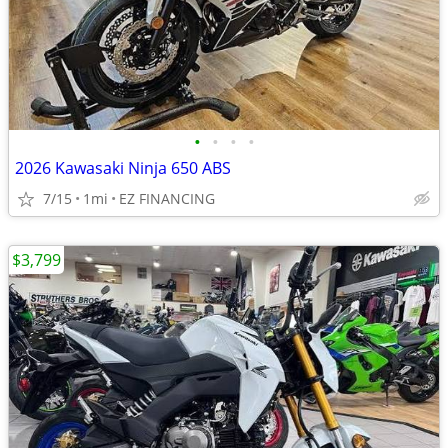
•
•
•
•
2026 Kawasaki Ninja 650 ABS
7/15
1mi
EZ FINANCING
$3,799