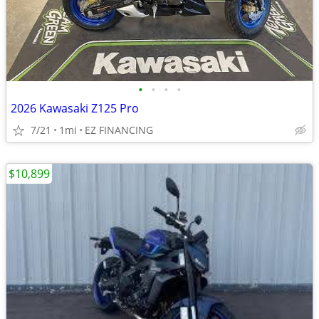
•
•
•
•
2026 Kawasaki Z125 Pro
7/21
1mi
EZ FINANCING
$10,899