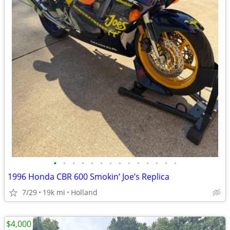
•
•
•
•
•
•
•
•
•
•
•
•
•
•
1996 Honda CBR 600 Smokin’ Joe’s Replica
7/29
19k mi
Holland
$4,000