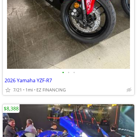
•
•
•
2026 Yamaha YZF-R7
7/21
1mi
EZ FINANCING
$8,388