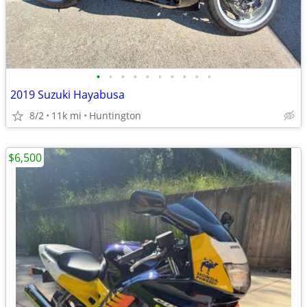
•
•
•
•
•
•
•
•
•
•
2019 Suzuki Hayabusa
8/2
11k mi
Huntington
$6,500