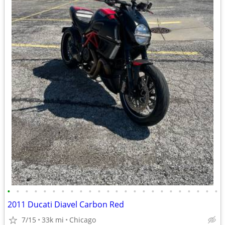
•
•
•
•
•
•
•
•
•
•
•
•
•
•
•
•
•
•
•
•
•
•
•
•
2011 Ducati Diavel Carbon Red
7/15
33k mi
Chicago