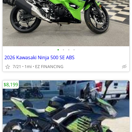
•
•
•
•
2026 Kawasaki Ninja 500 SE ABS
7/21
1mi
EZ FINANCING
$8,199