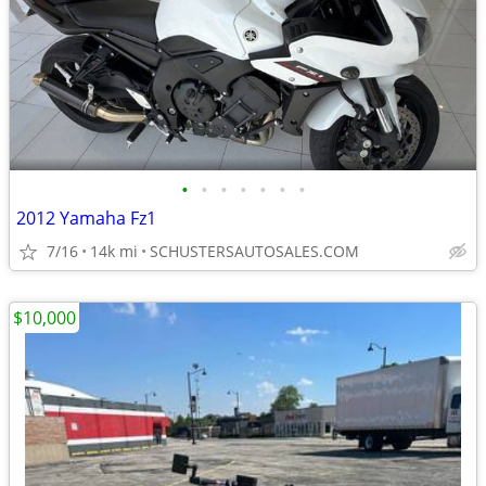
•
•
•
•
•
•
•
2012 Yamaha Fz1
7/16
14k mi
SCHUSTERSAUTOSALES.COM
$10,000