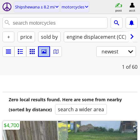
Shipshewana ± 8.2 mi
motorcycles
post
acct
+
price
sold by
engine displacement (CC)
st
newest
1
of 60
Zero local results found. Here are some from nearby
search a wider area
(sorted by distance)
$4,700