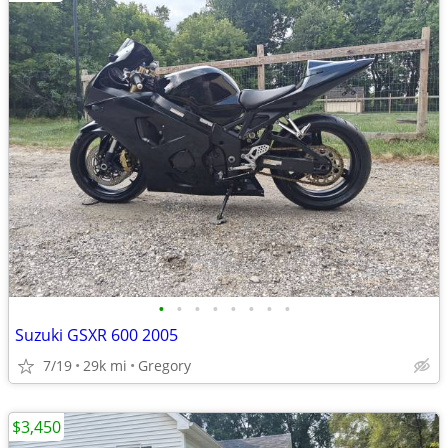
•
•
•
•
•
•
•
•
Suzuki GSXR 600 2005
7/19
29k mi
Gregory
$3,450