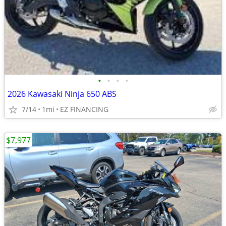
•
•
•
•
2026 Kawasaki Ninja 650 ABS
7/14
1mi
EZ FINANCING
$7,977