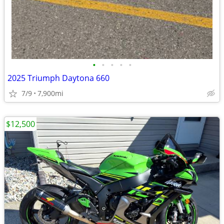
•
•
•
•
•
2025 Triumph Daytona 660
7/9
7,900mi
$12,500