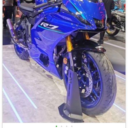
•
•
•
•