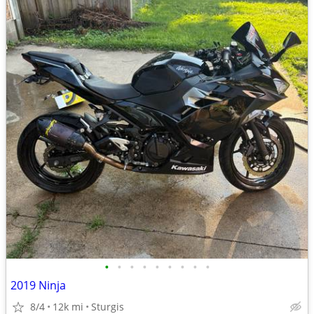
•
•
•
•
•
•
•
•
•
2019 Ninja
8/4
12k mi
Sturgis