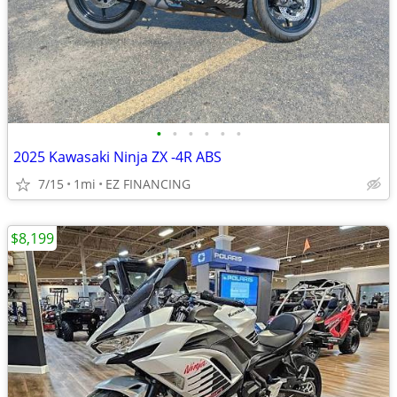
•
•
•
•
•
•
2025 Kawasaki Ninja ZX -4R ABS
7/15
1mi
EZ FINANCING
$8,199