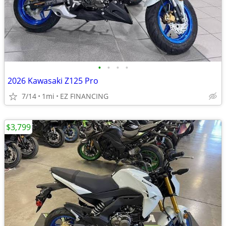
•
•
•
•
2026 Kawasaki Z125 Pro
7/14
1mi
EZ FINANCING
$3,799