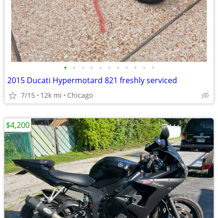
•
•
•
•
•
•
•
•
•
•
•
2015 Ducati Hypermotard 821 freshly serviced
7/15
12k mi
Chicago
$4,200