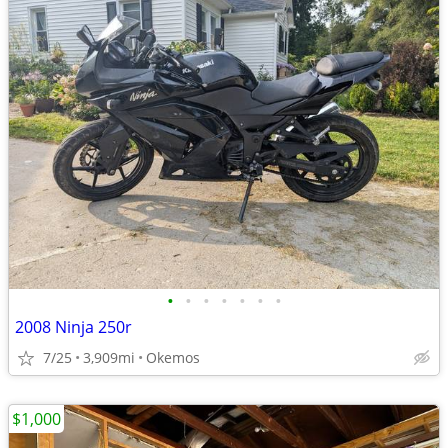
•
•
•
•
•
•
•
2008 Ninja 250r
7/25
3,909mi
Okemos
$1,000