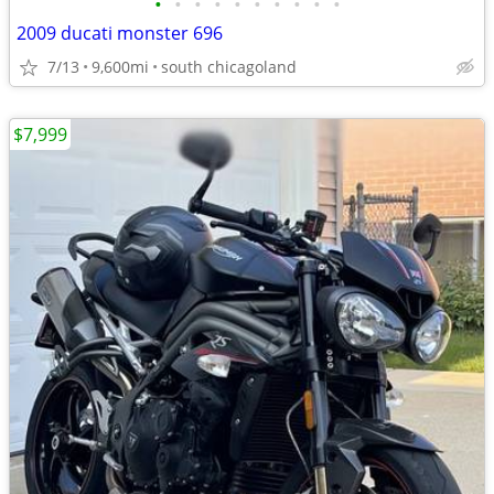
•
•
•
•
•
•
•
•
•
•
2009 ducati monster 696
7/13
9,600mi
south chicagoland
$7,999