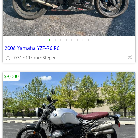
•
•
•
•
•
•
•
•
2008 Yamaha YZF-R6 R6
7/31
11k mi
Steger
$8,000