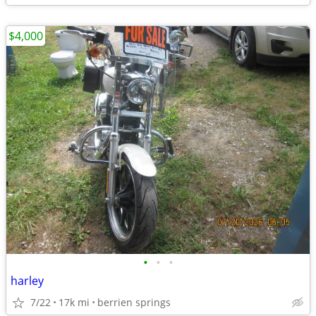
$4,000
•
•
•
harley
7/22
17k mi
berrien springs