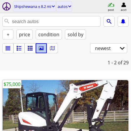
Shipshewana ± 8.2 mi
autos
post
acct
+
price
condition
sold by
newest
1 - 2
of 29
$75,000