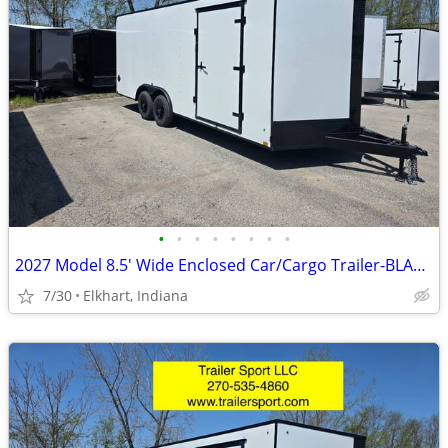
•
•
•
•
•
•
•
•
2027 Model 8.5' Wide Enclosed Car/Cargo Trailer-BLACKOUT PACKAGE
7/30
Elkhart, Indiana