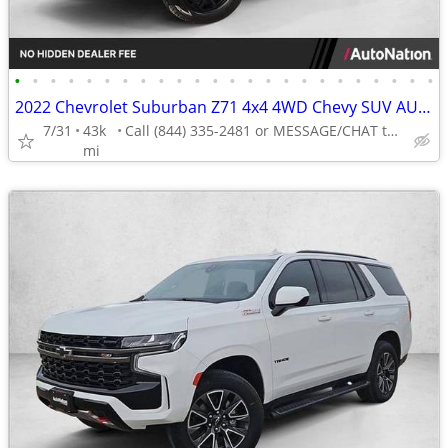
•
•
•
•
•
•
•
•
•
•
•
•
•
•
•
•
•
•
•
•
•
•
•
•
2022 Chevrolet Suburban Z71 4x4 4WD Chevy SUV AUTONATION
7/31
43k
Call (844) 335-2481 or MESSAGE/CHAT to confirm availability
mi