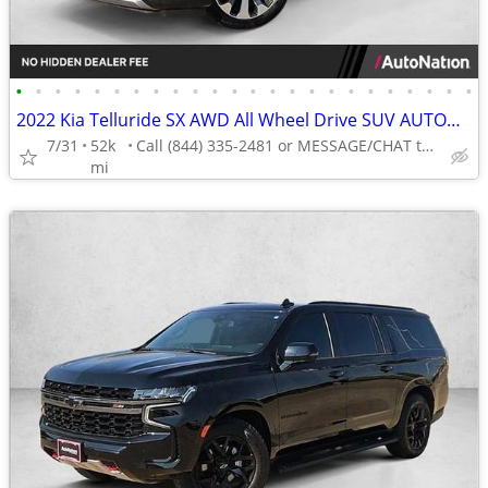
•
•
•
•
•
•
•
•
•
•
•
•
•
•
•
•
•
•
•
•
•
•
•
•
2022 Kia Telluride SX AWD All Wheel Drive SUV AUTONATION
7/31
52k
Call (844) 335-2481 or MESSAGE/CHAT to confirm availability
mi