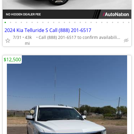
•
•
•
•
•
•
•
•
•
•
•
•
•
•
•
•
•
•
•
•
•
•
•
•
2024 Kia Telluride S Call (888) 201-6517
7/31
43k
Call (888) 201-6517 to confirm availability - May 14th
mi
$12,500