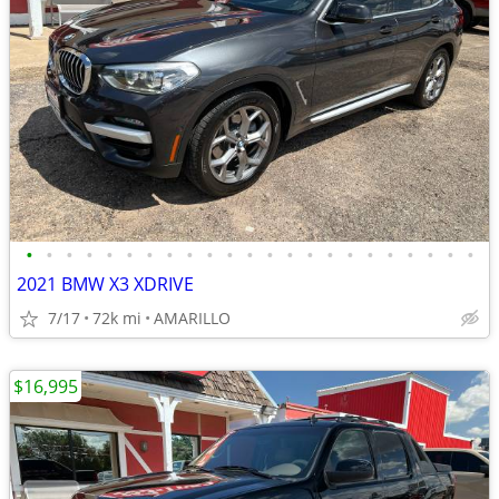
•
•
•
•
•
•
•
•
•
•
•
•
•
•
•
•
•
•
•
•
•
•
•
2021 BMW X3 XDRIVE
7/17
72k mi
AMARILLO
$16,995