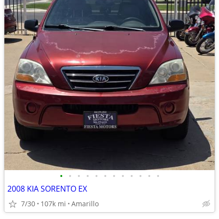
•
•
•
•
•
•
•
•
•
•
•
•
2008 KIA SORENTO EX
7/30
107k mi
Amarillo