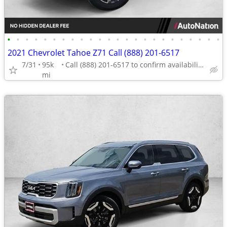
•
•
•
•
•
•
•
•
•
•
•
•
•
•
•
•
•
•
•
•
•
•
•
•
2021 Chevrolet Tahoe Z71 Call (888) 201-6517
7/31
95k
Call (888) 201-6517 to confirm availability - May 14th
mi