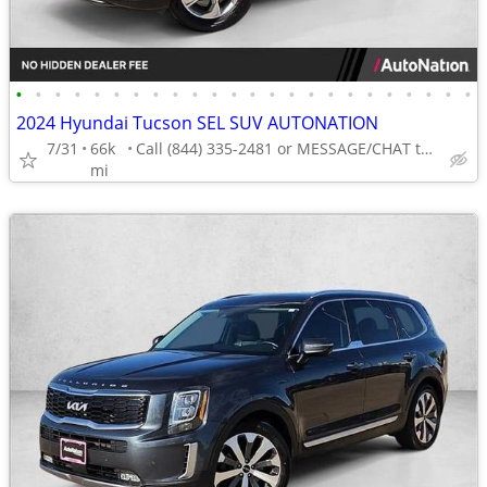
•
•
•
•
•
•
•
•
•
•
•
•
•
•
•
•
•
•
•
•
•
•
•
•
2024 Hyundai Tucson SEL SUV AUTONATION
7/31
66k
Call (844) 335-2481 or MESSAGE/CHAT to confirm availability
mi