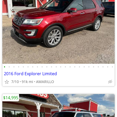
•
•
•
•
•
•
•
•
•
•
•
•
•
•
•
•
•
•
•
•
•
•
•
•
2016 Ford Explorer Limited
7/10
91k mi
AMARILLO
$14,995