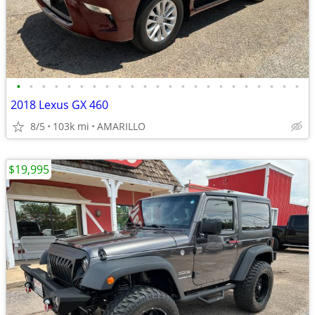
•
•
•
•
•
•
•
•
•
•
•
•
•
•
•
•
•
•
•
•
•
•
•
2018 Lexus GX 460
8/5
103k mi
AMARILLO
$19,995