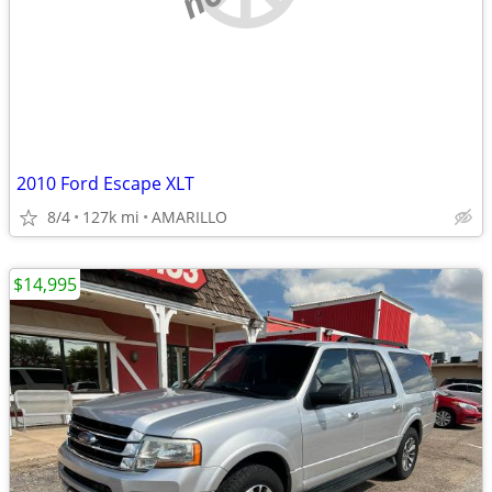
2010 Ford Escape XLT
8/4
127k mi
AMARILLO
$14,995