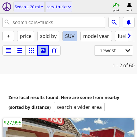
Sedan ± 20 mi
cars+trucks
post
acct
+
price
sold by
SUV
model year
fuel
newest
1 - 2
of 60
Zero local results found. Here are some from nearby
search a wider area
(sorted by distance)
$27,995