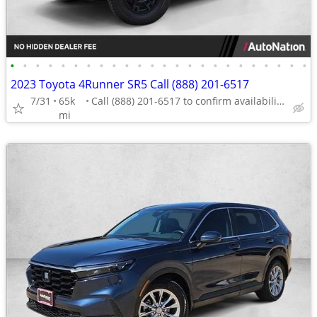
•
•
•
•
•
•
•
•
•
•
•
•
•
•
•
•
•
•
•
•
•
•
•
•
2023 Toyota 4Runner SR5 Call (888) 201-6517
7/31
65k
Call (888) 201-6517 to confirm availability - May 14th
mi