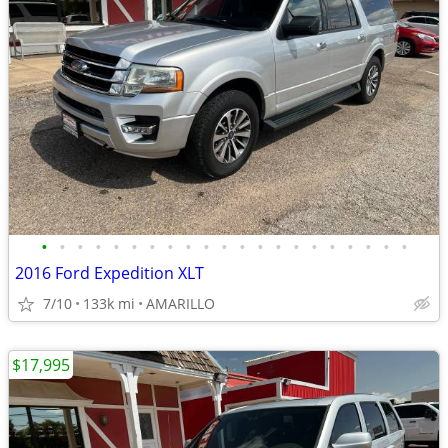
•
•
•
•
•
•
•
•
•
•
•
•
•
•
•
•
•
•
•
•
•
2016 Ford Expedition XLT
7/10
133k mi
AMARILLO
$17,995