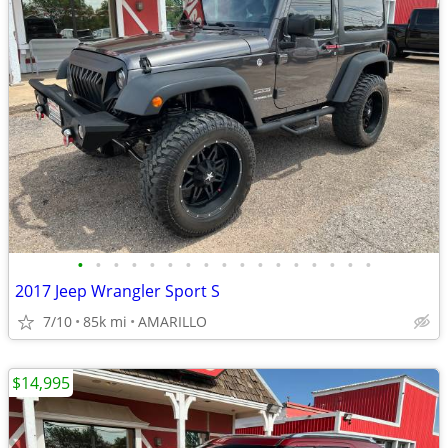
•
•
•
•
•
•
•
•
•
•
•
•
•
•
•
•
•
2017 Jeep Wrangler Sport S
7/10
85k mi
AMARILLO
$14,995