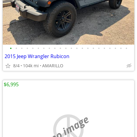
•
•
•
•
•
•
•
•
•
•
•
•
•
•
•
•
•
•
•
•
•
•
2015 Jeep Wrangler Rubicon
8/4
104k mi
AMARILLO
$6,995
no image