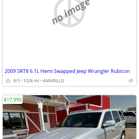
no image
2009 SRT8 6.1L Hemi Swapped Jeep Wrangler Rubicon
8/3
102k mi
AMARILLO
$17,995