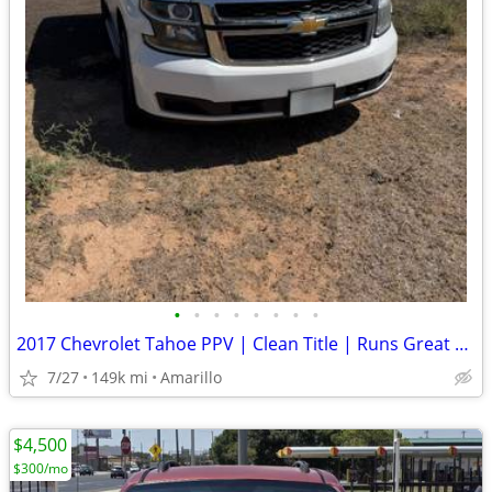
•
•
•
•
•
•
•
•
2017 Chevrolet Tahoe PPV | Clean Title | Runs Great | Cold A/C
7/27
149k mi
Amarillo
$4,500
$300/mo