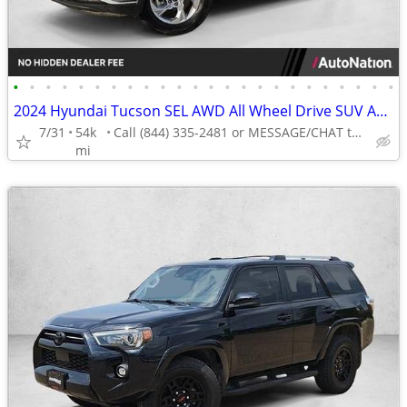
•
•
•
•
•
•
•
•
•
•
•
•
•
•
•
•
•
•
•
•
•
•
•
•
2024 Hyundai Tucson SEL AWD All Wheel Drive SUV AUTONATION
7/31
54k
Call (844) 335-2481 or MESSAGE/CHAT to confirm availability
mi