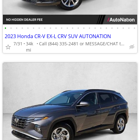
•
•
•
•
•
•
•
•
•
•
•
•
•
•
•
•
•
•
•
•
•
•
•
•
2023 Honda CR-V EX-L CRV SUV AUTONATION
7/31
34k
Call (844) 335-2481 or MESSAGE/CHAT to confirm availability
mi