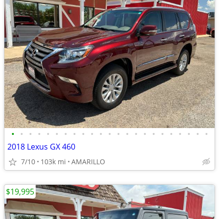
•
•
•
•
•
•
•
•
•
•
•
•
•
•
•
•
•
•
•
•
•
•
•
2018 Lexus GX 460
7/10
103k mi
AMARILLO
$19,995