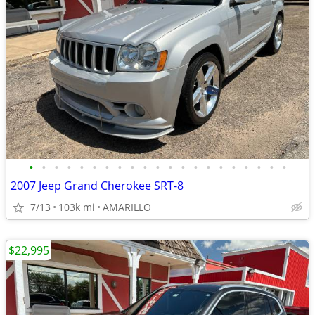
•
•
•
•
•
•
•
•
•
•
•
•
•
•
•
•
•
•
•
•
•
2007 Jeep Grand Cherokee SRT-8
7/13
103k mi
AMARILLO
$22,995