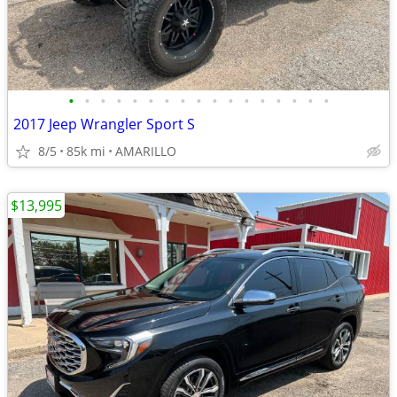
•
•
•
•
•
•
•
•
•
•
•
•
•
•
•
•
•
2017 Jeep Wrangler Sport S
8/5
85k mi
AMARILLO
$13,995