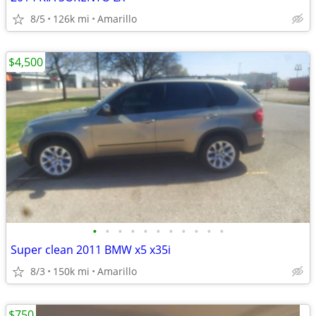
8/5
126k mi
Amarillo
$4,500
•
•
•
•
•
•
•
•
•
•
•
Super clean 2011 BMW x5 x35i
8/3
150k mi
Amarillo
$750