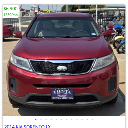
$6,900
$350/mo
•
•
•
•
•
•
•
•
•
•
•
•
2014 KIA SORENTO LX