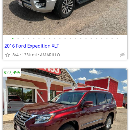
•
•
•
•
•
•
•
•
•
•
•
•
•
•
•
•
•
•
•
•
•
2016 Ford Expedition XLT
8/4
133k mi
AMARILLO
$27,995