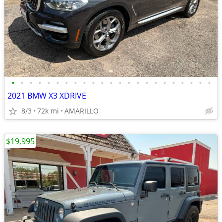
•
•
•
•
•
•
•
•
•
•
•
•
•
•
•
•
•
•
•
•
•
•
•
2021 BMW X3 XDRIVE
8/3
72k mi
AMARILLO
$19,995