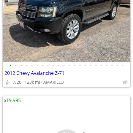
•
•
•
•
•
•
•
•
•
•
•
•
•
•
•
•
•
•
•
•
•
•
2012 Chevy Avalanche Z-71
7/20
123k mi
AMARILLO
$19,995