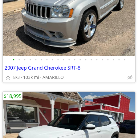
•
•
•
•
•
•
•
•
•
•
•
•
•
•
•
•
•
•
•
•
•
2007 Jeep Grand Cherokee SRT-8
8/3
103k mi
AMARILLO
$18,995