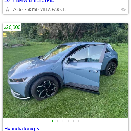
2017 BMW I3 ELECTRIC
7/26
75k mi
VILLA PARK IL.
$26,900
•
•
•
•
•
•
Hyundia Ioniq 5