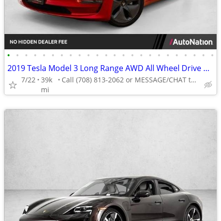
•
•
•
•
•
•
•
•
•
•
•
•
•
•
•
•
•
•
•
•
•
•
•
•
2019 Tesla Model 3 Long Range AWD All Wheel Drive Electric AUTONATION
7/22
39k
Call (708) 813-2062 or MESSAGE/CHAT to confirm availability
mi