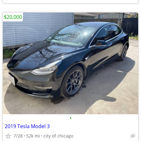
$20,000
•
2019 Tesla Model 3
7/28
52k mi
city of chicago