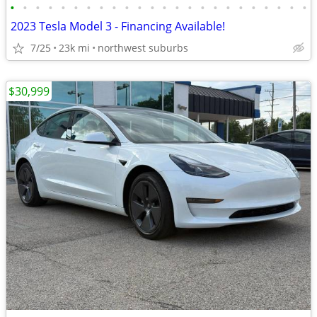
•
•
•
•
•
•
•
•
•
•
•
•
•
•
•
•
•
•
•
•
•
•
•
•
2023 Tesla Model 3 - Financing Available!
7/25
23k mi
northwest suburbs
$30,999