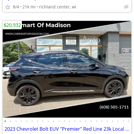
8/4
21k mi
richland center, wi
$20,932
•
•
•
•
•
•
•
•
•
•
•
•
•
•
•
•
•
•
•
•
•
•
•
•
2023 Chevrolet Bolt EUV "Premier" Red Line 23k Local Clean Title