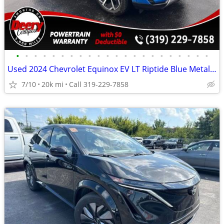
•
•
•
•
•
•
•
•
•
•
•
•
•
•
•
•
•
•
•
•
•
•
Used 2024 Chevrolet Equinox EV LT Riptide Blue Metallic
7/10
20k mi
Call 319-229-7858