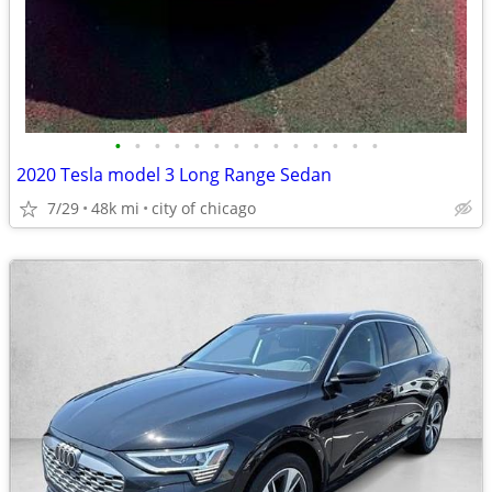
•
•
•
•
•
•
•
•
•
•
•
•
•
•
2020 Tesla model 3 Long Range Sedan
7/29
48k mi
city of chicago