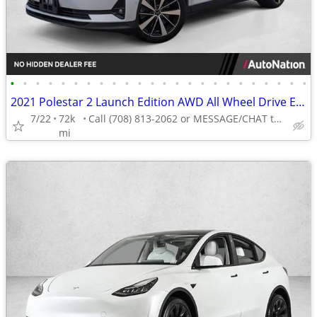
•
•
•
•
•
•
•
•
•
•
•
•
•
•
•
•
•
•
•
•
•
•
•
•
2021 Polestar 2 Launch Edition AWD All Wheel Drive Electric AUTONATION
7/22
72k
Call (708) 813-2062 or MESSAGE/CHAT to confirm availability
mi