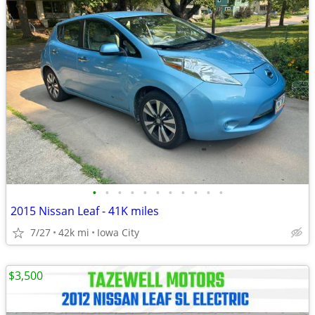
•
•
•
•
•
•
•
•
•
•
•
2015 Nissan Leaf - 41K miles
7/27
42k mi
Iowa City
$3,500