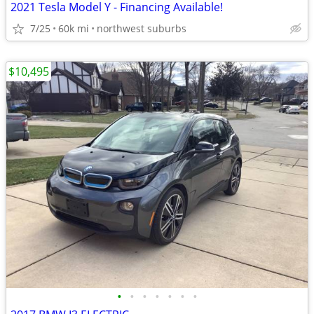
2021 Tesla Model Y - Financing Available!
7/25
60k mi
northwest suburbs
$10,495
•
•
•
•
•
•
•