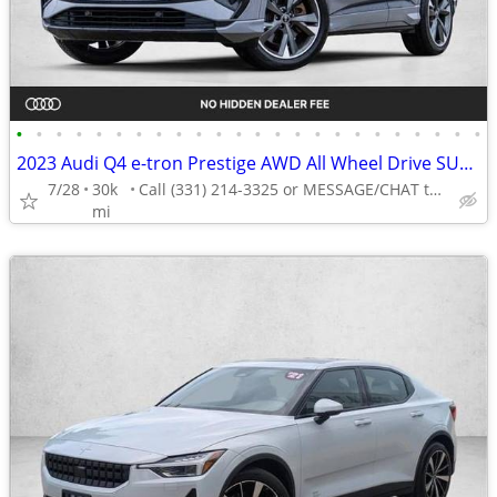
•
•
•
•
•
•
•
•
•
•
•
•
•
•
•
•
•
•
•
•
•
•
•
•
2023 Audi Q4 e-tron Prestige AWD All Wheel Drive SUV Electric AUTONATION
7/28
30k
Call (331) 214-3325 or MESSAGE/CHAT to confirm availability
mi