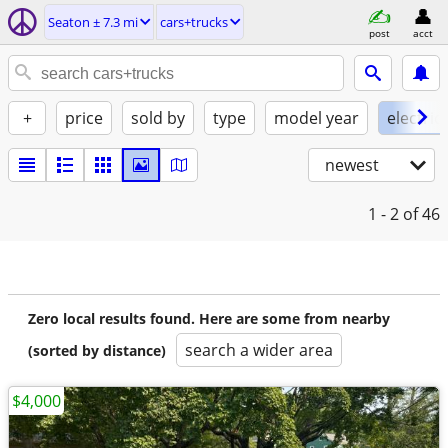
Seaton ± 7.3 mi
cars+trucks
post
acct
+
price
sold by
type
model year
electric
newest
1 - 2
of 46
Zero local results found. Here are some from nearby
search a wider area
(sorted by distance)
$4,000