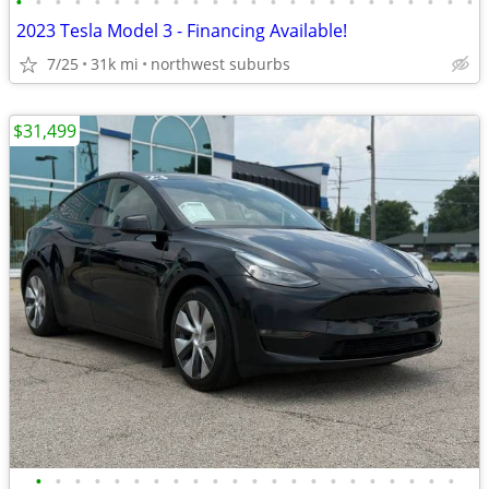
•
•
•
•
•
•
•
•
•
•
•
•
•
•
•
•
•
•
•
•
•
•
•
•
2023 Tesla Model 3 - Financing Available!
7/25
31k mi
northwest suburbs
$31,499
•
•
•
•
•
•
•
•
•
•
•
•
•
•
•
•
•
•
•
•
•
•