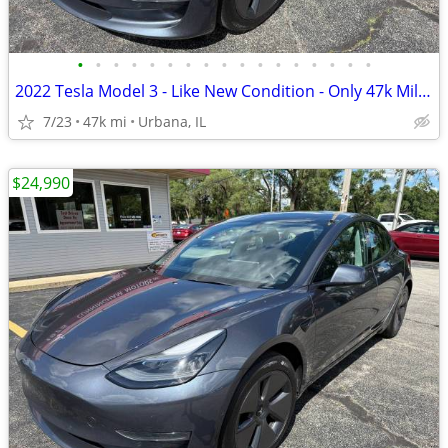
•
•
•
•
•
•
•
•
•
•
•
•
•
•
•
•
•
2022 Tesla Model 3 - Like New Condition - Only 47k Miles!
7/23
47k mi
Urbana, IL
$24,990