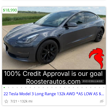
$18,990
•
•
•
•
•
•
•
•
•
•
•
•
•
•
•
•
•
•
•
•
•
•
•
•
22 Tesla Model 3 Long Range 132k AWD *AS LOW AS $500 DOWN
7/21
132k mi