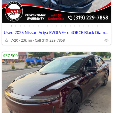
•
•
•
•
•
•
•
•
•
•
•
•
•
•
•
•
•
•
•
•
•
Used 2025 Nissan Ariya EVOLVE+ e-4ORCE Black Diamond Pearl
7/20
23k mi
Call 319-229-7858
$37,500