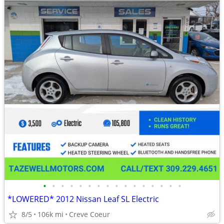
•
•
•
•
•
•
•
•
•
•
•
•
•
•
•
•
*LOWERED* 2012 Nissan Leaf SL Electric
8/5
106k mi
Creve Coeur