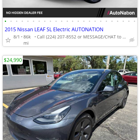
•
•
•
•
•
•
•
•
•
•
•
•
•
•
•
•
•
•
•
•
•
•
•
•
2015 Nissan LEAF SL Electric AUTONATION
8/1
86k
Call (224) 207-8552 or MESSAGE/CHAT to confirm availability
mi
$24,990