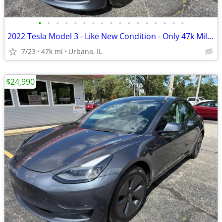
•
•
•
•
•
•
•
•
•
•
•
•
•
•
•
•
•
2022 Tesla Model 3 - Like New Condition - Only 47k Miles!
7/23
47k mi
Urbana, IL
$24,990