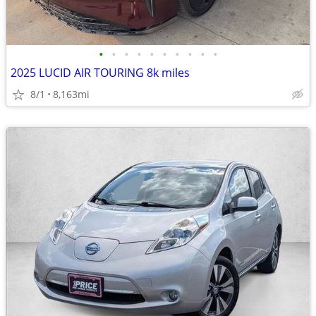
•
•
•
•
•
•
•
•
•
•
2025 LUCID AIR TOURING 8k miles
8/1
8,163mi