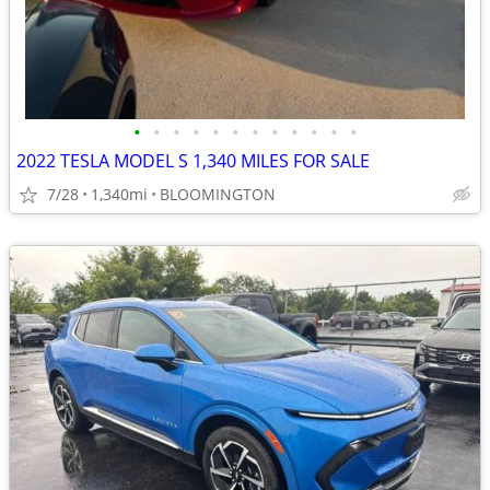
•
•
•
•
•
•
•
•
•
•
•
•
2022 TESLA MODEL S 1,340 MILES FOR SALE
7/28
1,340mi
BLOOMINGTON