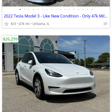
•
•
•
•
•
•
•
•
•
•
•
•
•
•
•
•
•
2022 Tesla Model 3 - Like New Condition - Only 47k Miles!
8/3
47k mi
Urbana, IL
$26,299