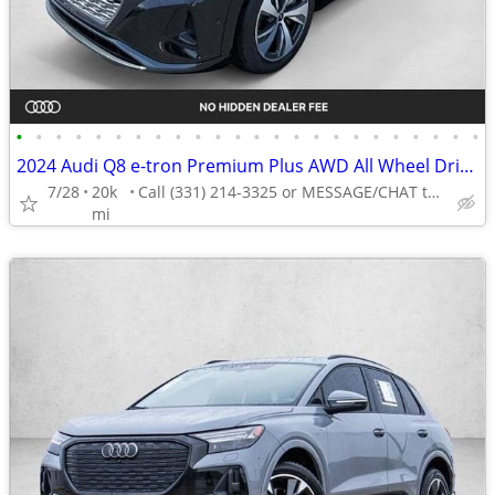
•
•
•
•
•
•
•
•
•
•
•
•
•
•
•
•
•
•
•
•
•
•
•
•
2024 Audi Q8 e-tron Premium Plus AWD All Wheel Drive Certified SUV Electric AUTO
7/28
20k
Call (331) 214-3325 or MESSAGE/CHAT to confirm availability
mi