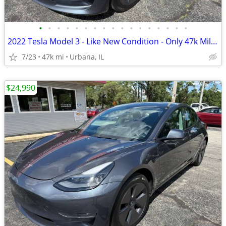
•
•
•
•
•
•
•
•
•
•
•
•
•
•
•
•
•
2022 Tesla Model 3 - Like New Condition - Only 47k Miles!
7/23
47k mi
Urbana, IL
$24,990