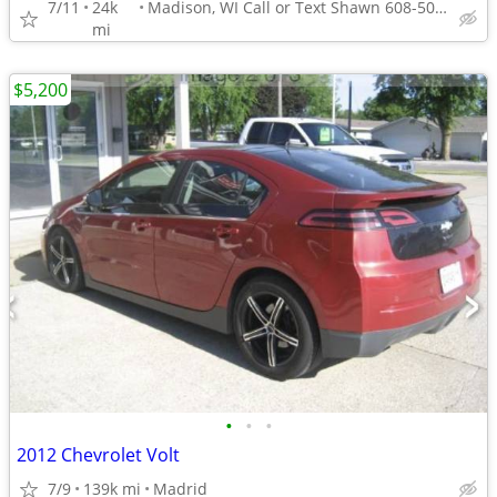
7/11
24k
Madison, WI Call or Text Shawn 608-505-1711
mi
$5,200
•
•
•
2012 Chevrolet Volt
7/9
139k mi
Madrid