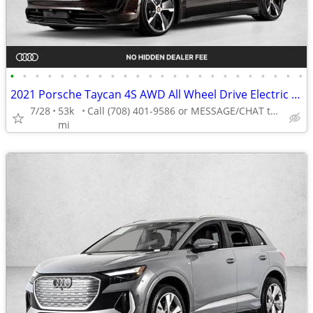
•
•
•
•
•
•
•
•
•
•
•
•
•
•
•
•
•
•
•
•
•
•
•
•
2021 Porsche Taycan 4S AWD All Wheel Drive Electric AUTONATION
7/28
53k
Call (708) 401-9586 or MESSAGE/CHAT to confirm availability
mi