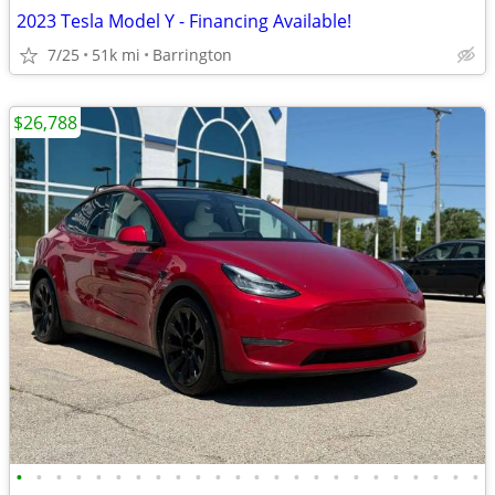
2023 Tesla Model Y - Financing Available!
7/25
51k mi
Barrington
$26,788
•
•
•
•
•
•
•
•
•
•
•
•
•
•
•
•
•
•
•
•
•
•
•
•