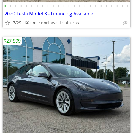
•
•
•
•
•
•
•
•
•
•
•
•
•
•
•
•
•
•
•
•
•
•
•
•
2020 Tesla Model 3 - Financing Available!
7/25
60k mi
northwest suburbs
$27,599