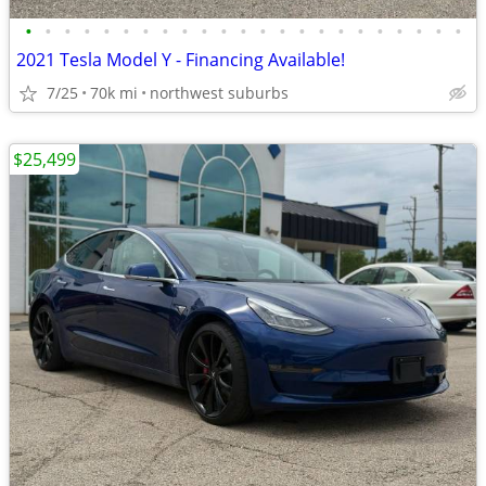
•
•
•
•
•
•
•
•
•
•
•
•
•
•
•
•
•
•
•
•
•
•
•
2021 Tesla Model Y - Financing Available!
7/25
70k mi
northwest suburbs
$25,499