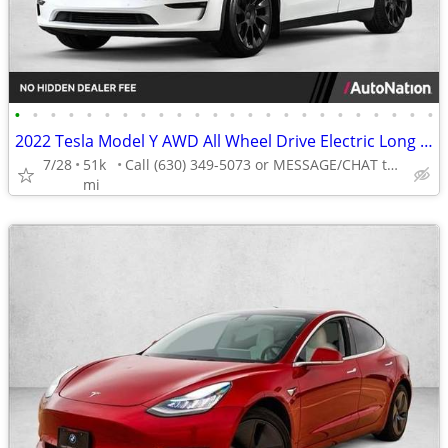
•
•
•
•
•
•
•
•
•
•
•
•
•
•
•
•
•
•
•
•
•
•
•
•
2022 Tesla Model Y AWD All Wheel Drive Electric Long Range SUV
7/28
51k
Call (630) 349-5073 or MESSAGE/CHAT to confirm availability
mi