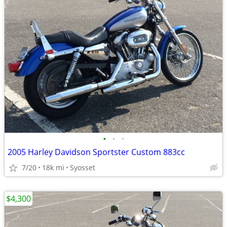
•
•
•
2005 Harley Davidson Sportster Custom 883cc
7/20
18k mi
Syosset
$4,300