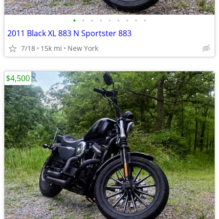
•
•
•
•
•
•
•
•
•
2011 Black XL 883 N Sportster 883
7/18
15k mi
New York
$4,500