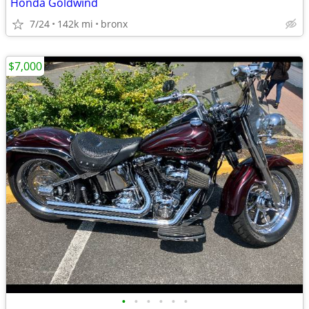
Honda Goldwind
7/24
142k mi
bronx
$7,000
•
•
•
•
•
•