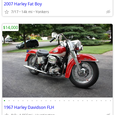
2007 Harley Fat Boy
7/17
14k mi
Yonkers
$14,000
•
•
•
•
•
•
•
•
•
•
•
•
•
•
•
•
•
•
•
•
•
•
•
•
1967 Harley Davidson FLH