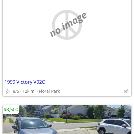
no image
1999 Victory V92C
8/5
12k mi
Floral Park
$8,500