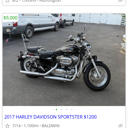
8/2
1,955mi
Huntington
$9,000
•
•
•
•
2017 HARLEY DAVIDSON SPORTSTER $1200
7/14
1,100mi
BALDWIN