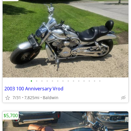
•
•
•
•
•
•
•
•
•
•
•
•
•
•
2003 100 Anniversary Vrod
7/31
7,825mi
Baldwin
$5,700