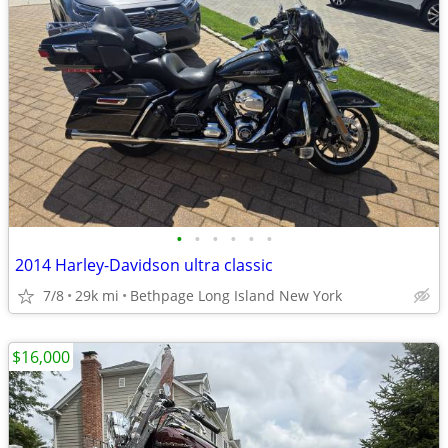
•
•
•
•
•
•
2014 Harley-Davidson ultra classic
7/8
29k mi
Bethpage Long Island New York
$16,000