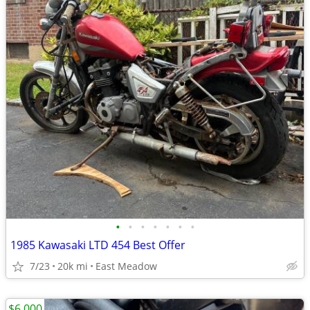
•
•
•
•
•
•
•
1985 Kawasaki LTD 454 Best Offer
7/23
20k mi
East Meadow
$6,000