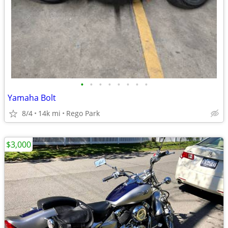
•
•
•
•
•
•
•
•
Yamaha Bolt
8/4
14k mi
Rego Park
$3,000