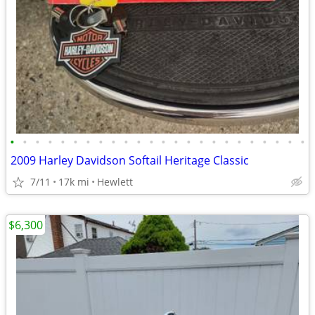
•
•
•
•
•
•
•
•
•
•
•
•
•
•
•
•
•
•
•
•
•
•
•
•
2009 Harley Davidson Softail Heritage Classic
7/11
17k mi
Hewlett
$6,300