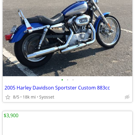
•
•
•
2005 Harley Davidson Sportster Custom 883cc
8/5
18k mi
Syosset
$3,900