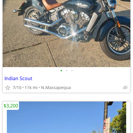
•
•
•
Indian Scout
7/10
11k mi
N.Massapequa
$3,200