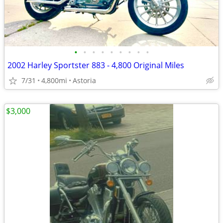
•
•
•
•
•
•
•
•
•
2002 Harley Sportster 883 - 4,800 Original Miles
7/31
4,800mi
Astoria
$3,000