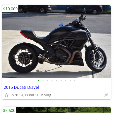
$10,000
•
•
•
•
•
•
•
•
•
2015 Ducati Diavel
7/28
4,000mi
Flushing
$5,600