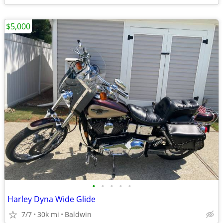
$5,000
•
•
•
•
•
Harley Dyna Wide Glide
7/7
30k mi
Baldwin