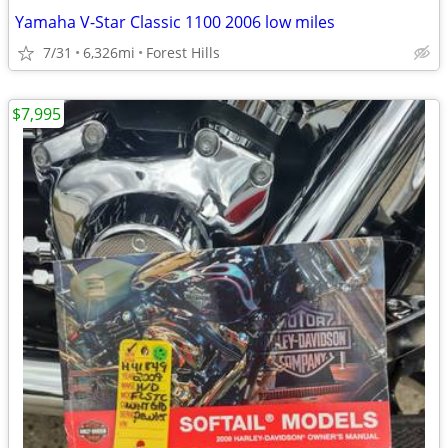
Yamaha V-Star Classic 1100 2006 low miles
7/31
6,326mi
Forest Hills
$7,995