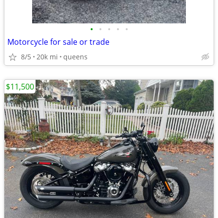
•
•
•
•
•
Motorcycle for sale or trade
8/5
20k mi
queens
$11,500