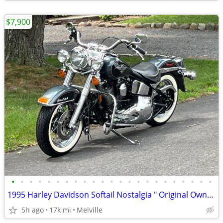
$7,900
•
•
•
•
•
•
•
•
•
•
•
•
•
•
•
•
•
•
•
•
•
•
•
1995 Harley Davidson Softail Nostalgia " Original Owner / Low Miles "
5h ago
17k mi
Melville