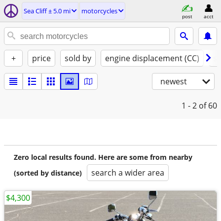
Sea Cliff ± 5.0 mi
motorcycles
post
acct
+
price
sold by
engine displacement (CC)
st
newest
1 - 2
of 60
Zero local results found. Here are some from nearby
search a wider area
(sorted by distance)
$4,300