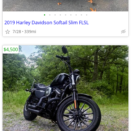
•
•
•
•
•
•
•
•
•
2019 Harley Davidson Softail Slim FLSL
7/28
339mi
$4,500