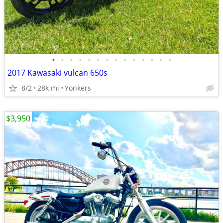
•
•
•
•
•
•
•
•
•
•
•
•
•
•
2017 Kawasaki vulcan 650s
8/2
28k mi
Yonkers
$3,950