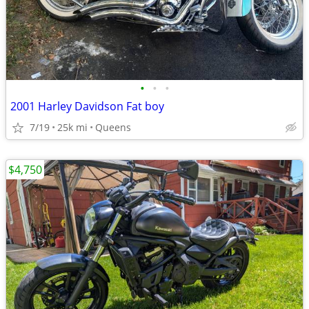
•
•
•
2001 Harley Davidson Fat boy
7/19
25k mi
Queens
$4,750