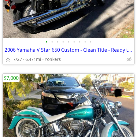
•
•
•
•
•
•
•
•
•
2006 Yamaha V Star 650 Custom - Clean Title - Ready to Ride
7/27
6,471mi
Yonkers
$7,000