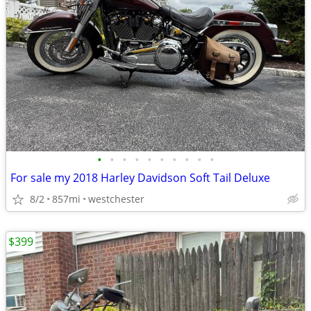
•
•
•
•
•
•
•
•
•
•
For sale my 2018 Harley Davidson Soft Tail Deluxe
8/2
857mi
westchester
$399