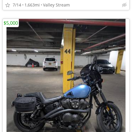
7/14
1,663mi
Valley Stream
$5,000