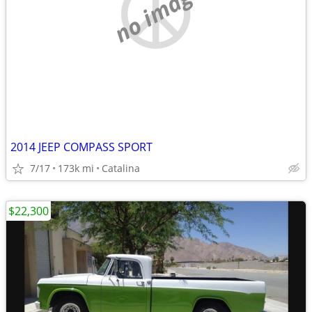
no image
2014 JEEP COMPASS SPORT
7/17
173k mi
Catalina
$22,300