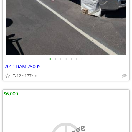
•
•
•
•
•
•
•
2011 RAM 2500ST
7/12
177k mi
$6,000