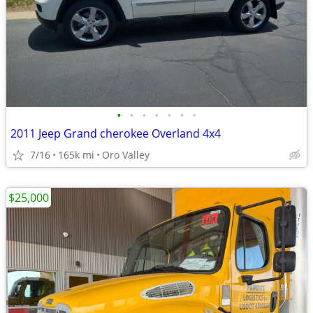
•
•
•
•
•
•
•
2011 Jeep Grand cherokee Overland 4x4
7/16
165k mi
Oro Valley
$25,000