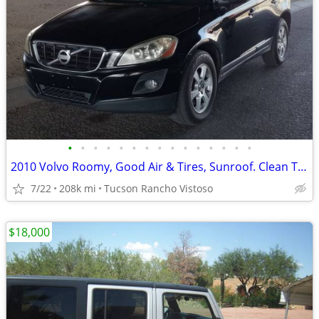
•
•
•
•
•
•
•
•
•
•
•
•
•
•
•
2010 Volvo Roomy, Good Air & Tires, Sunroof. Clean Title Good for year
7/22
208k mi
Tucson Rancho Vistoso
$18,000