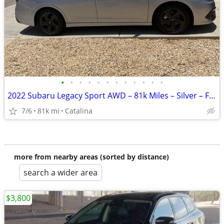
•
•
•
•
•
•
•
•
•
•
•
•
2022 Subaru Legacy Sport AWD – 81k Miles – Silver – Fully Loaded
7/6
81k mi
Catalina
more from nearby areas (sorted by distance)
search a wider area
$3,800