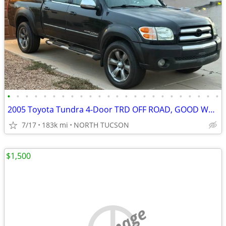
•
•
•
•
•
•
•
•
•
•
•
•
•
•
•
•
•
•
•
•
•
•
•
•
2005 Toyota Tundra 4-Door TRD OFF ROAD, GOOD WORK TRUCK, SR5, 183 K
7/17
183k mi
NORTH TUCSON
$1,500