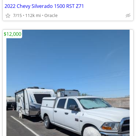
2022 Chevy Silverado 1500 RST Z71
7/15
112k mi
Oracle
$12,000