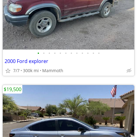
•
•
•
•
•
•
•
•
•
•
•
•
2000 Ford explorer
7/7
300k mi
Mammoth
$19,500