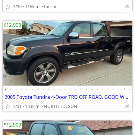
7/30
116k mi
tucson
$12,900
•
•
•
•
•
•
•
•
•
•
•
•
•
•
•
•
•
•
•
•
•
•
•
•
2005 Toyota Tundra 4-Door TRD OFF ROAD, GOOD WORK TRUCK, SR5, 183 K
7/31
183k mi
NORTH TUCSON
$12,900