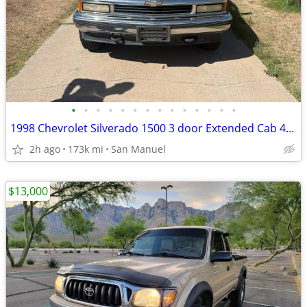
•
•
•
•
•
•
•
•
•
•
•
•
•
•
1998 Chevrolet Silverado 1500 3 door Extended Cab 4x4
2h ago
173k mi
San Manuel
$13,000