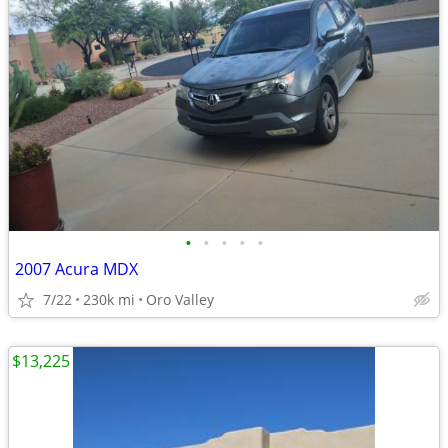
•
•
•
•
•
2007 Acura MDX
7/22
230k mi
Oro Valley
$13,225