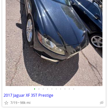
•
•
•
•
•
•
•
•
•
•
2017 Jaguar XF 35T Prestige
7/19
98k mi