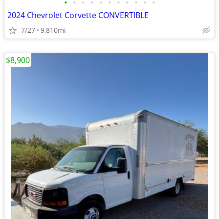
•
•
•
•
•
•
•
•
•
•
•
2024 Chevrolet Corvette CONVERTIBLE
7/27
9,810mi
$8,900