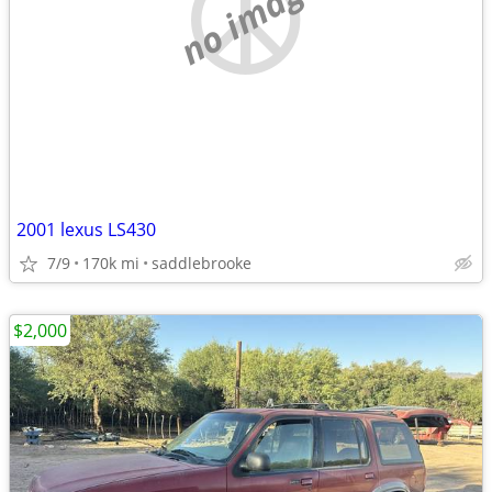
no image
2001 lexus LS430
7/9
170k mi
saddlebrooke
$2,000