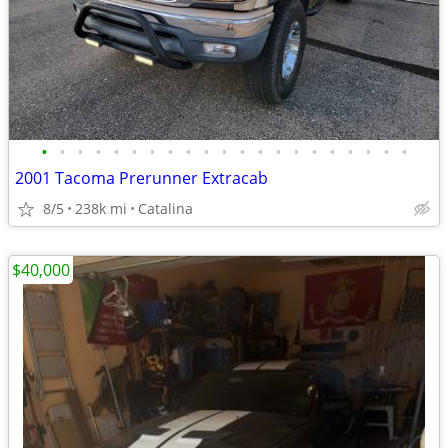
•
•
•
•
•
•
•
•
•
•
•
•
•
•
•
•
•
•
•
•
•
2001 Tacoma Prerunner Extracab
8/5
238k mi
Catalina
$40,000