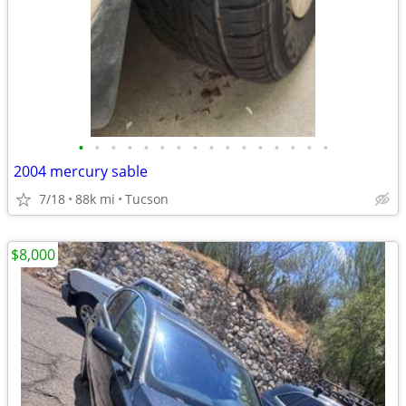
•
•
•
•
•
•
•
•
•
•
•
•
•
•
•
•
2004 mercury sable
7/18
88k mi
Tucson
$8,000