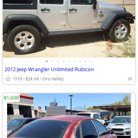
•
•
•
•
•
•
•
•
•
2012 Jeep Wrangler Unlimited Rubicon
7/10
82k mi
Oro Valley
$1,600