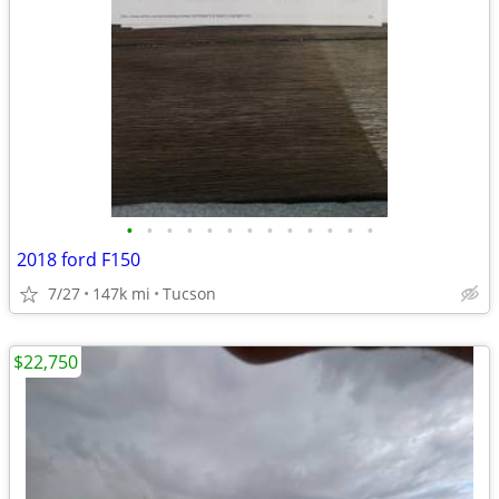
•
•
•
•
•
•
•
•
•
•
•
•
•
2018 ford F150
7/27
147k mi
Tucson
$22,750