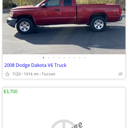
•
•
•
•
•
•
•
•
•
2008 Dodge Dakota V6 Truck
7/20
191k mi
Tucson
$3,700