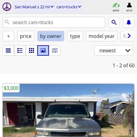
San Manuel ± 22 mi
cars+trucks
post
acct
+
price
by owner
type
model year
fuel
newest
1 - 2
of 60
$3,000