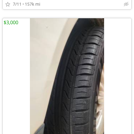
7/11
157k mi
$3,000