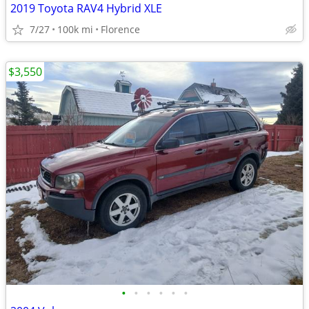
2019 Toyota RAV4 Hybrid XLE
7/27
100k mi
Florence
$3,550
•
•
•
•
•
•