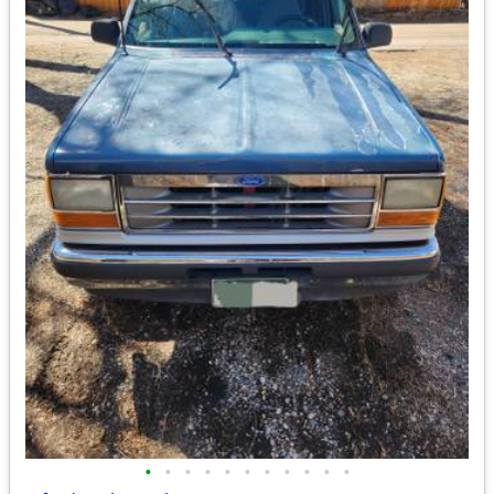
•
•
•
•
•
•
•
•
•
•
•