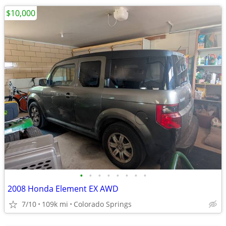
$10,000
•
•
•
•
•
•
•
•
2008 Honda Element EX AWD
7/10
109k mi
Colorado Springs