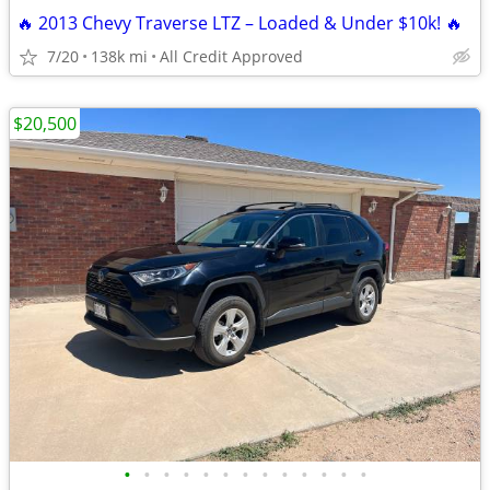
🔥 2013 Chevy Traverse LTZ – Loaded & Under $10k! 🔥
7/20
138k mi
All Credit Approved
$20,500
•
•
•
•
•
•
•
•
•
•
•
•
•