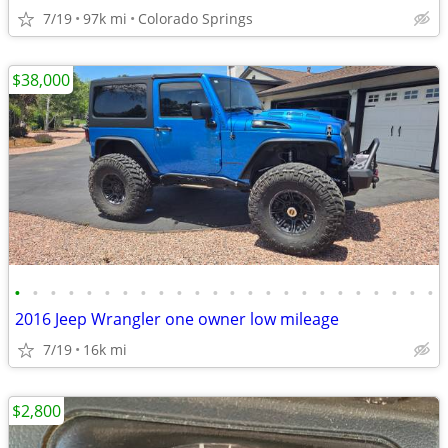
7/19
97k mi
Colorado Springs
$38,000
•
•
•
•
•
•
•
•
•
•
•
•
•
•
•
•
•
•
•
•
•
•
•
•
2016 Jeep Wrangler one owner low mileage
7/19
16k mi
$2,800