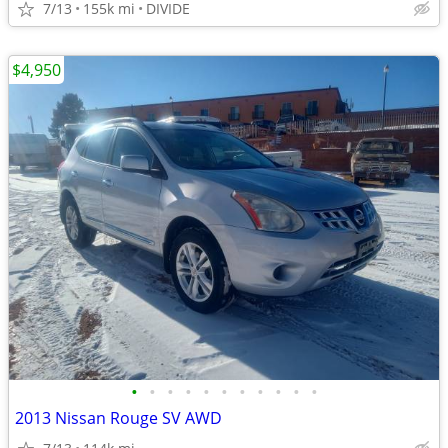
7/13
155k mi
DIVIDE
$4,950
•
•
•
•
•
•
•
•
•
•
•
2013 Nissan Rouge SV AWD