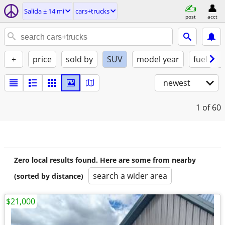
Salida ± 14 mi
cars+trucks
post
acct
+
price
sold by
SUV
model year
fuel
newest
1
of 60
Zero local results found. Here are some from nearby
search a wider area
(sorted by distance)
$21,000