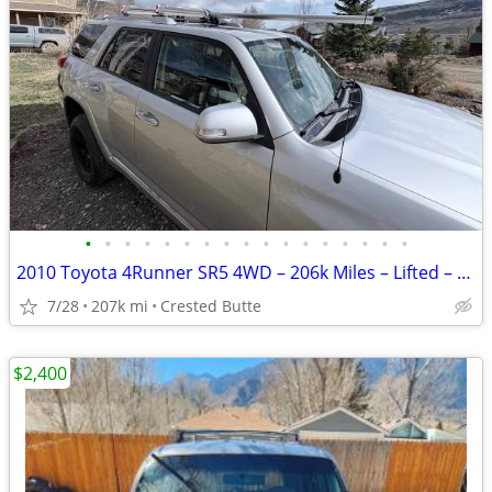
•
•
•
•
•
•
•
•
•
•
•
•
•
•
•
•
•
2010 Toyota 4Runner SR5 4WD – 206k Miles – Lifted – New Tires
7/28
207k mi
Crested Butte
$2,400