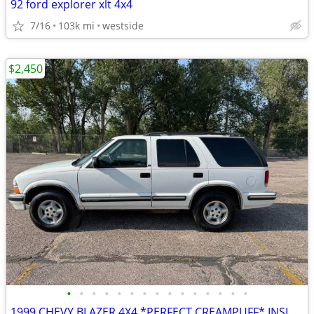
92 ford explorer xlt 4x4
7/16
103k mi
westside
$2,450
•
•
•
•
•
•
•
•
•
•
•
•
•
•
•
1999 CHEVY BLAZER 4X4 *PERFECT CREAMPUFF* INSIDE & OUT!!