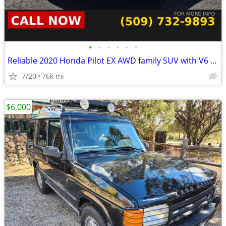
•
•
•
•
•
•
Reliable 2020 Honda Pilot EX AWD family SUV with V6 power
7/20
76k mi
$6,000