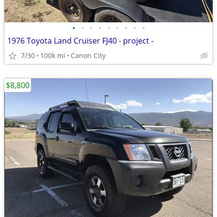
•
•
•
•
•
•
•
•
•
1976 Toyota Land Cruiser FJ40 - project -
7/30
100k mi
Canon City
$8,800