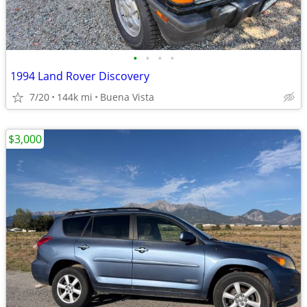
•
•
•
•
1994 Land Rover Discovery
7/20
144k mi
Buena Vista
$3,000