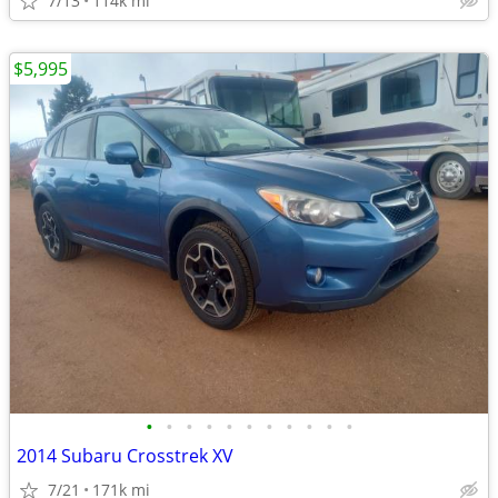
7/13
114k mi
$5,995
•
•
•
•
•
•
•
•
•
•
•
2014 Subaru Crosstrek XV
7/21
171k mi