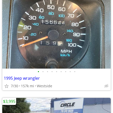
•
•
•
•
•
•
•
•
•
1995 Jeep wrangler
7/30
157k mi
Westside
$3,995