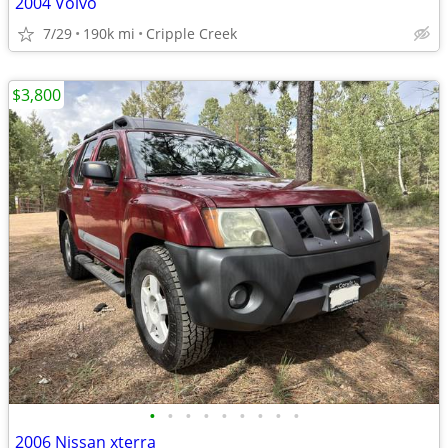
2004 Volvo
7/29
190k mi
Cripple Creek
$3,800
•
•
•
•
•
•
•
•
•
2006 Nissan xterra