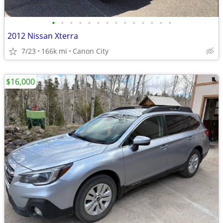
•
•
•
•
•
•
•
•
•
•
•
•
•
•
2012 Nissan Xterra
7/23
166k mi
Canon City
$16,000