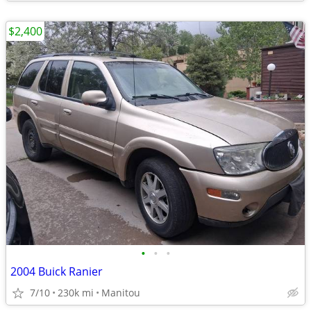
$2,400
•
•
•
2004 Buick Ranier
7/10
230k mi
Manitou