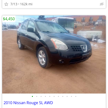
7/13
162k mi
$4,450
•
•
•
•
•
•
•
•
•
•
•
2010 Nissan Rouge SL AWD