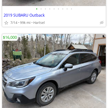
•
•
•
•
•
•
•
•
•
2019 SUBARU Outback
7/14
99k mi
Hartsel
$16,000