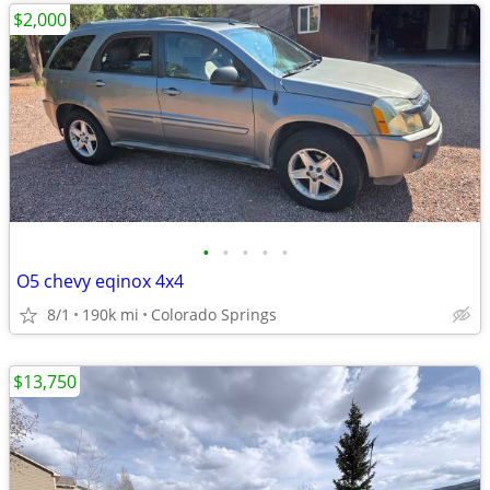
$2,000
•
•
•
•
•
O5 chevy eqinox 4x4
8/1
190k mi
Colorado Springs
$13,750