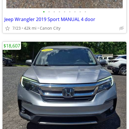
•
•
•
•
•
•
•
•
•
Jeep Wrangler 2019 Sport MANUAL 4 door
7/23
42k mi
Canon City
$18,607