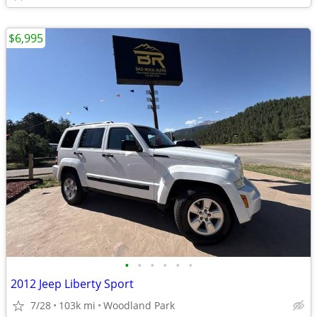
$6,995
•
•
•
•
•
•
2012 Jeep Liberty Sport
7/28
103k mi
Woodland Park