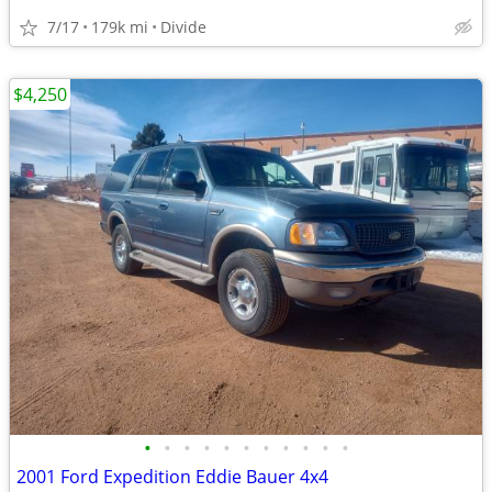
7/17
179k mi
Divide
$4,250
•
•
•
•
•
•
•
•
•
•
•
2001 Ford Expedition Eddie Bauer 4x4