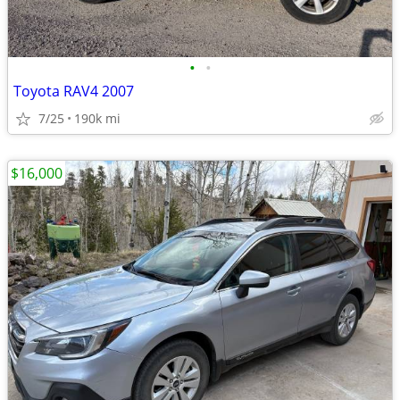
•
•
Toyota RAV4 2007
7/25
190k mi
$16,000