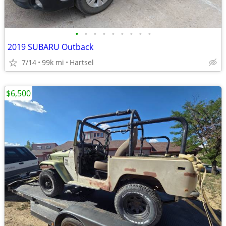
•
•
•
•
•
•
•
•
•
2019 SUBARU Outback
7/14
99k mi
Hartsel
$6,500