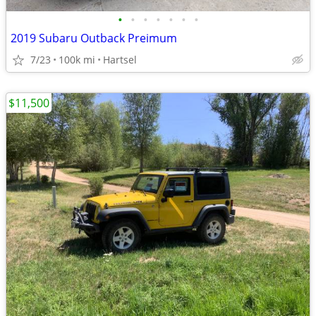
•
•
•
•
•
•
•
2019 Subaru Outback Preimum
7/23
100k mi
Hartsel
$11,500