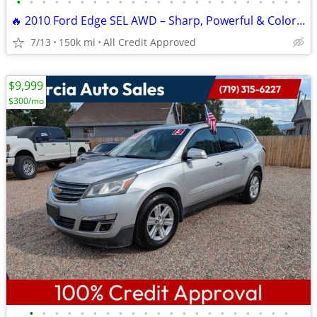
•
•
•
•
•
•
•
•
•
•
•
•
•
•
•
•
•
•
•
•
•
•
•
🔥 2010 Ford Edge SEL AWD – Sharp, Powerful & Colorado-Ready! 🔥
7/13
150k mi
All Credit Approved
$9,999
$300/mo
•
•
•
•
•
•
•
•
•
•
•
•
•
•
•
•
•
•
•
•
•