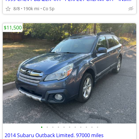
8/8
190k mi
Co Sp
$11,500
•
•
•
•
•
•
•
•
•
•
•
2014 Subaru Outback Limited. 97000 miles