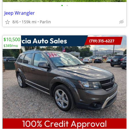
•
•
Jeep Wrangler
8/6
159k mi
Parlin
$10,500
$349/mo