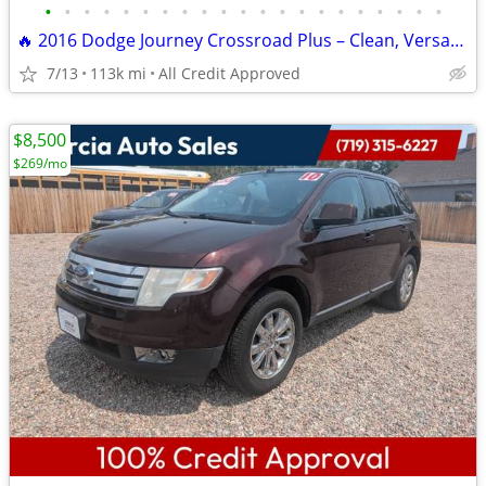
•
•
•
•
•
•
•
•
•
•
•
•
•
•
•
•
•
•
•
•
•
🔥 2016 Dodge Journey Crossroad Plus – Clean, Versatile & Road-Ready!
7/13
113k mi
All Credit Approved
$8,500
$269/mo