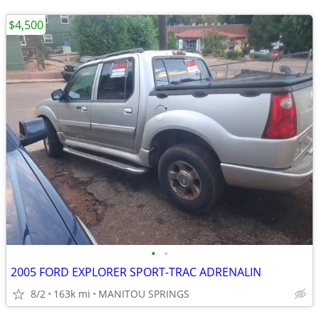
$4,500
•
•
2005 FORD EXPLORER SPORT-TRAC ADRENALIN
8/2
163k mi
MANITOU SPRINGS