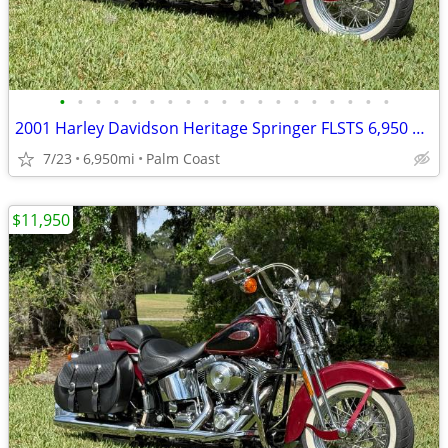
•
•
•
•
•
•
•
•
•
•
•
•
•
•
•
•
•
•
•
2001 Harley Davidson Heritage Springer FLSTS 6,950 miles,
7/23
6,950mi
Palm Coast
$11,950