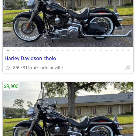
•
•
•
•
•
•
•
•
•
•
•
•
•
•
•
•
•
•
•
•
•
•
•
Harley Davidson cholo
8/6
31k mi
Jacksonville
$9,900