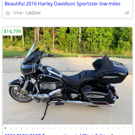
Beautiful 2016 Harley Davidson Sportster low miles
7/14
1,842mi
$14,799
•
•
•
•
•
•
•
•
•
•
•
•
•
•
•
•
•
•
•
•
•
•
•
•