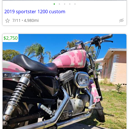
•
•
•
•
•
2019 sportster 1200 custom
7/11
4,980mi
$2,750