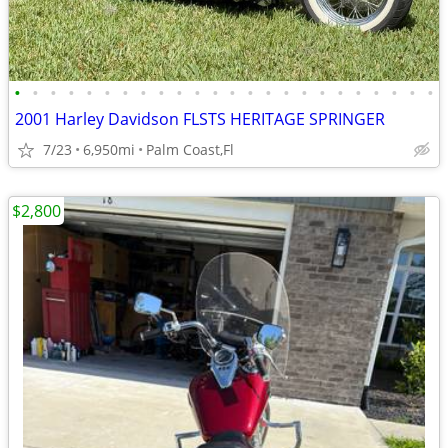
•
•
•
•
•
•
•
•
•
•
•
•
•
•
•
•
•
•
•
•
•
•
•
•
2001 Harley Davidson FLSTS HERITAGE SPRINGER
7/23
6,950mi
Palm Coast,Fl
$2,800