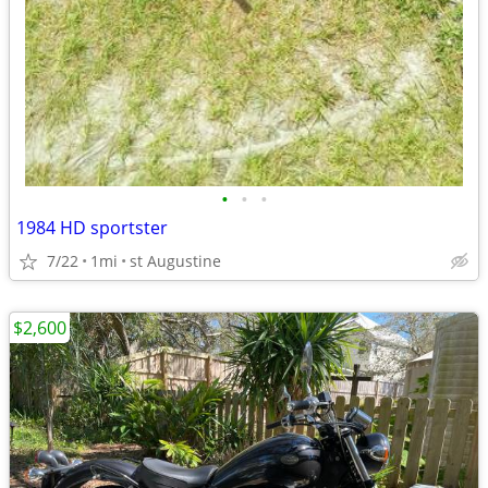
•
•
•
1984 HD sportster
7/22
1mi
st Augustine
$2,600