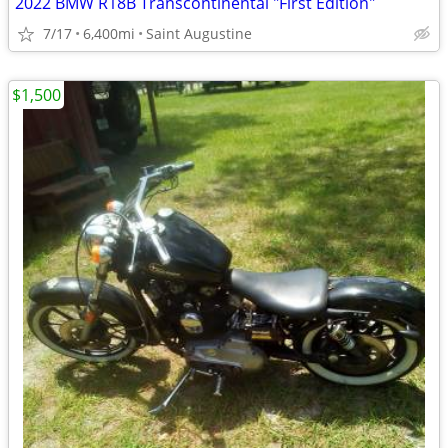
2022 BMW R18B Transcontinental "First Edition"
7/17
6,400mi
Saint Augustine
$1,500