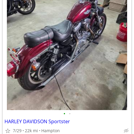
•
•
HARLEY DAVIDSON Sportster
7/29
22k mi
Hampton