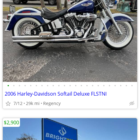
•
•
•
•
•
•
•
•
•
•
•
•
•
•
•
•
•
•
•
•
•
•
•
2006 Harley-Davidson Softail Deluxe FLSTNI
7/12
29k mi
Regency
$2,900