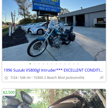
•
•
•
•
•
•
•
•
•
•
•
•
1996 Suzuki VS800gl Intruder*** EXCELLENT CONDITION ***
7/24
54k mi
10300-2 Beach Blvd Jacksonville
$2,500