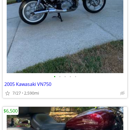
•
•
•
•
•
2005 Kawasaki VN750
7/27
2,590mi
$6,500