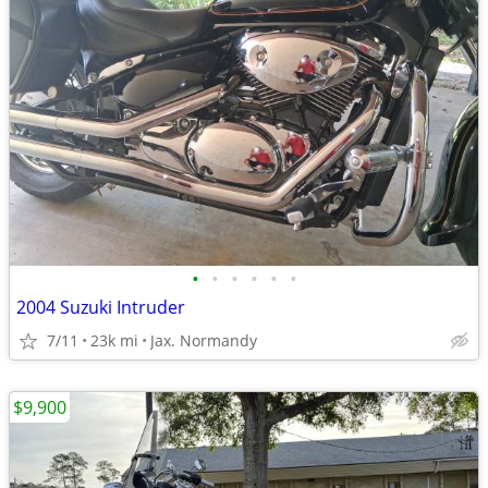
•
•
•
•
•
•
2004 Suzuki Intruder
7/11
23k mi
Jax. Normandy
$9,900