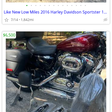
•
•
•
•
•
•
•
•
•
•
•
•
•
•
Like New Low Miles 2016 Harley Davidson Sportster 1200 cc
7/14
1,842mi
$6,500