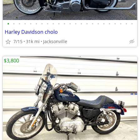
•
•
•
•
•
•
•
•
•
•
•
•
•
•
•
•
•
•
•
•
•
•
•
Harley Davidson cholo
7/15
31k mi
Jacksonville
$3,800