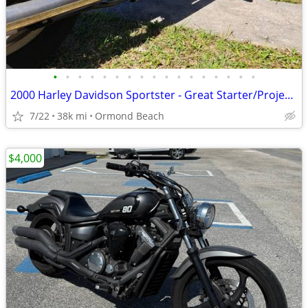
•
•
•
•
•
•
•
•
•
•
•
•
•
•
•
•
•
2000 Harley Davidson Sportster - Great Starter/Project Bike
7/22
38k mi
Ormond Beach
$4,000