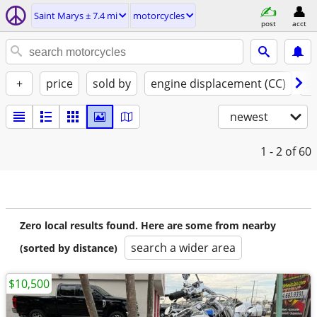
Saint Marys ± 7.4 mi
motorcycles
post
acct
+
price
sold by
engine displacement (CC)
st
newest
1 - 2
of 60
Zero local results found. Here are some from nearby
search a wider area
(sorted by distance)
$10,500