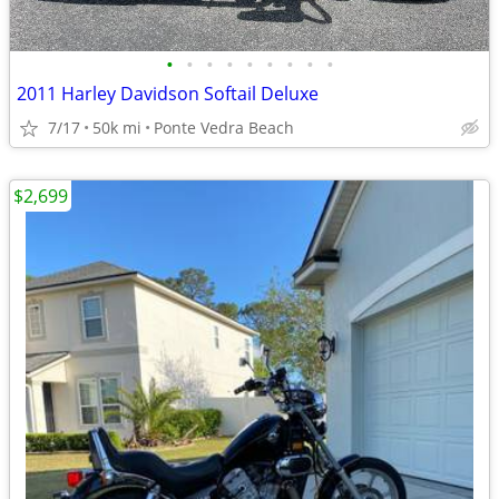
•
•
•
•
•
•
•
•
•
2011 Harley Davidson Softail Deluxe
7/17
50k mi
Ponte Vedra Beach
$2,699