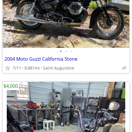
•
•
•
2004 Moto Guzzi California Stone
7/11
8,881mi
Saint Augustine
$4,000