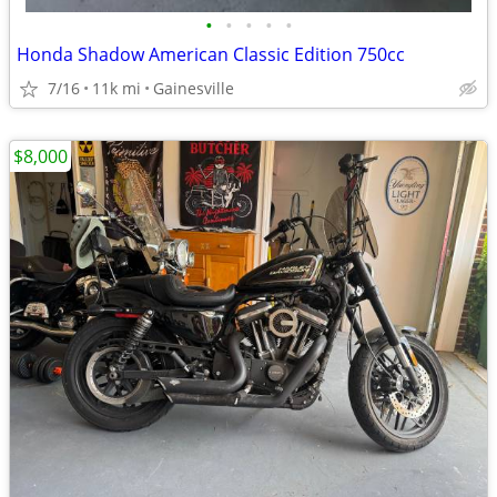
•
•
•
•
•
Honda Shadow American Classic Edition 750cc
7/16
11k mi
Gainesville
$8,000