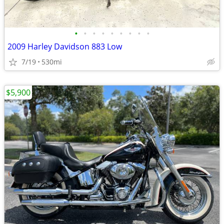
•
•
•
•
•
•
•
•
•
2009 Harley Davidson 883 Low
7/19
530mi
$5,900