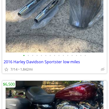
•
•
•
•
•
•
•
•
•
•
•
•
•
•
•
2016 Harley Davidson Sportster low miles
7/14
1,842mi
$6,500