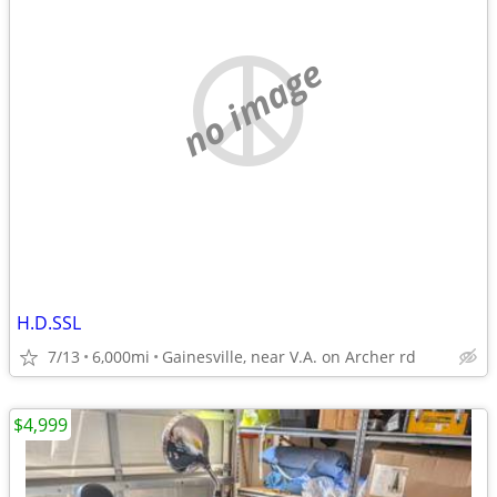
no image
H.D.SSL
7/13
6,000mi
Gainesville, near V.A. on Archer rd
$4,999