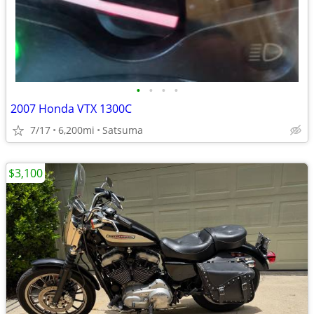
•
•
•
•
2007 Honda VTX 1300C
7/17
6,200mi
Satsuma
$3,100