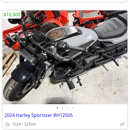
$10,500
•
•
•
•
2024 Harley Sportster RH1250S
7/24
325mi