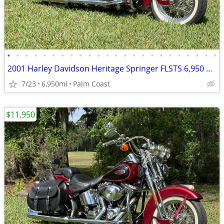
•
•
•
•
•
•
•
•
•
•
•
•
•
•
•
•
•
•
•
•
•
•
•
•
2001 Harley Davidson Heritage Springer FLSTS 6,950 miles,
7/23
6,950mi
Palm Coast
$11,950