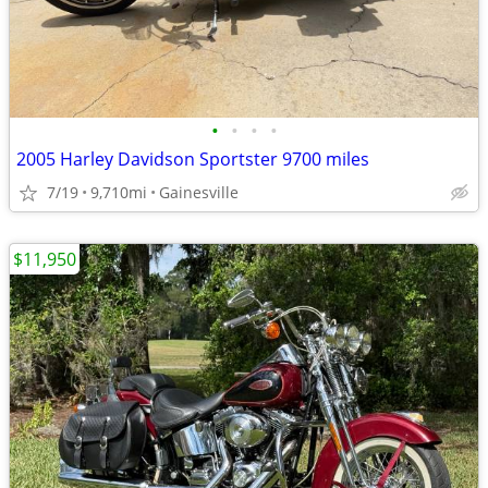
•
•
•
•
2005 Harley Davidson Sportster 9700 miles
7/19
9,710mi
Gainesville
$11,950