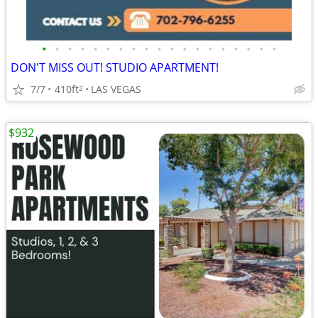
•
•
•
•
•
•
•
•
•
•
•
•
•
•
•
•
•
•
•
DON'T MISS OUT! STUDIO APARTMENT!
7/7
410ft
LAS VEGAS
2
$932