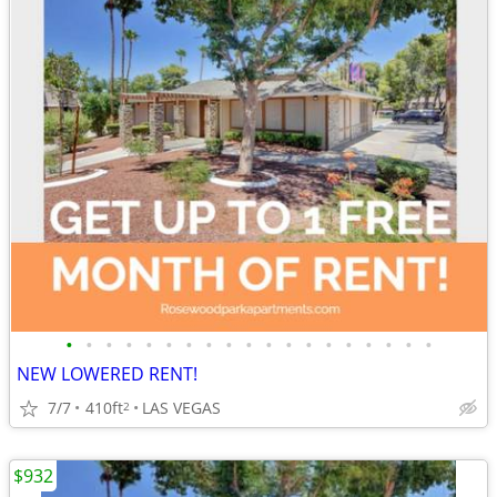
•
•
•
•
•
•
•
•
•
•
•
•
•
•
•
•
•
•
•
NEW LOWERED RENT!
7/7
410ft
LAS VEGAS
2
$932