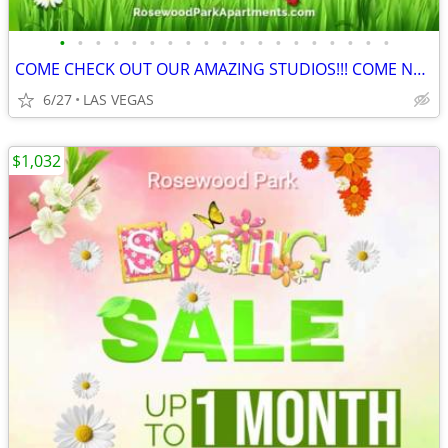
•
•
•
•
•
•
•
•
•
•
•
•
•
•
•
•
•
•
•
COME CHECK OUT OUR AMAZING STUDIOS!!! COME NOW
6/27
LAS VEGAS
$1,032