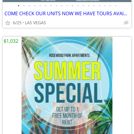
•
•
•
•
•
•
•
•
•
•
•
•
•
•
•
•
•
•
•
COME CHECK OUR UNITS NOW WE HAVE TOURS AVAILABLE NOWW
6/25
LAS VEGAS
$1,032