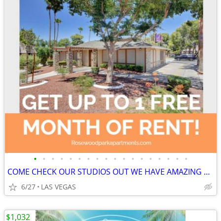
•
•
•
•
•
•
•
•
•
•
•
•
•
•
•
•
•
•
COME CHECK OUR STUDIOS OUT WE HAVE AMAZING SPECIALS
6/27
LAS VEGAS
$1,032