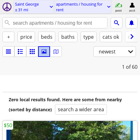
Saint George
apartments / housing for
± 31 mi
rent
post
acct
+
price
beds
baths
type
cats ok
dogs
newest
1
of 60
Zero local results found. Here are some from nearby
search a wider area
(sorted by distance)
$50