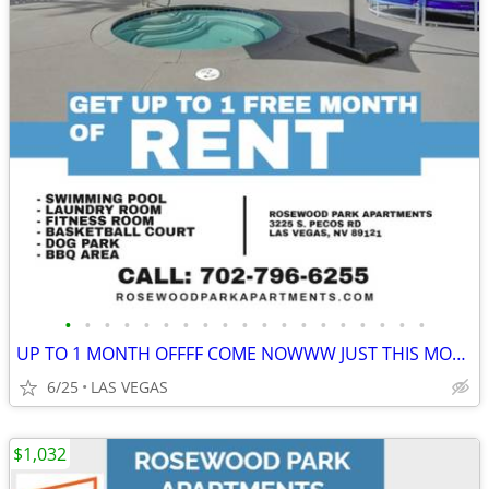
•
•
•
•
•
•
•
•
•
•
•
•
•
•
•
•
•
•
•
UP TO 1 MONTH OFFFF COME NOWWW JUST THIS MONTH
6/25
LAS VEGAS
$1,032