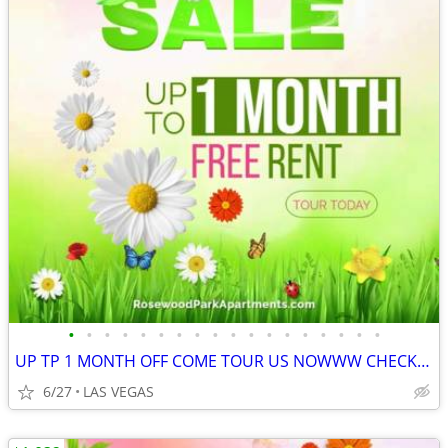
•
•
•
•
•
•
•
•
•
•
•
•
•
•
•
•
•
•
UP TP 1 MONTH OFF COME TOUR US NOWWW CHECK OUR STUDIOS OUT
6/27
LAS VEGAS