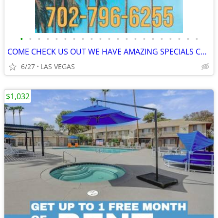
•
•
•
•
•
•
•
•
•
•
•
•
•
•
•
•
•
•
•
•
•
COME CHECK US OUT WE HAVE AMAZING SPECIALS COME CHECK US OUT
6/27
LAS VEGAS
$1,032