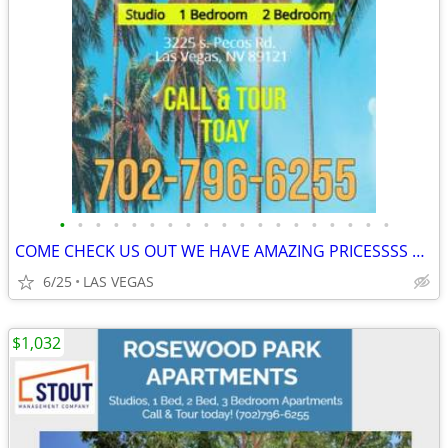
•
•
•
•
•
•
•
•
•
•
•
•
•
•
•
•
•
•
•
COME CHECK US OUT WE HAVE AMAZING PRICESSSS COME NOWWW
6/25
LAS VEGAS
$1,032