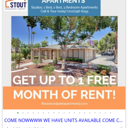
•
•
•
•
•
•
•
•
•
•
•
•
•
•
•
•
•
•
•
COME NOWWWW WE HAVE UNITS AVAILABLE COME CHECK US OUT NOW