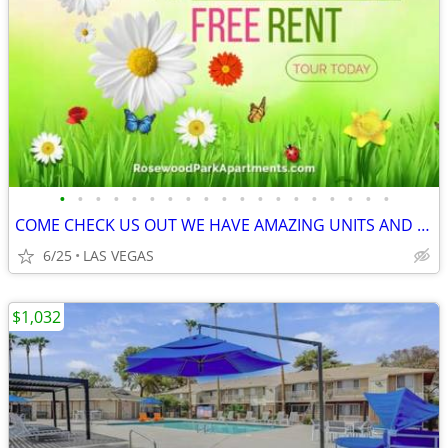
•
•
•
•
•
•
•
•
•
•
•
•
•
•
•
•
•
•
•
COME CHECK US OUT WE HAVE AMAZING UNITS AND UP TP 1 MONTH OFF
6/25
LAS VEGAS
$1,032