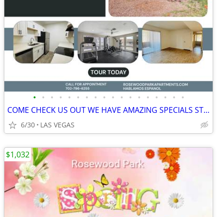
•
•
•
•
•
•
•
•
•
•
•
•
•
•
•
•
•
•
COME CHECK US OUT WE HAVE AMAZING SPECIALS STUDIOOOO
6/30
LAS VEGAS
$1,032