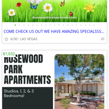
•
•
•
•
•
•
•
•
•
•
•
•
•
•
•
•
•
•
•
COME CHECK US OUT WE HAVE AMAZING SPECIALSSSS COME NOW
6/30
LAS VEGAS
$1,032