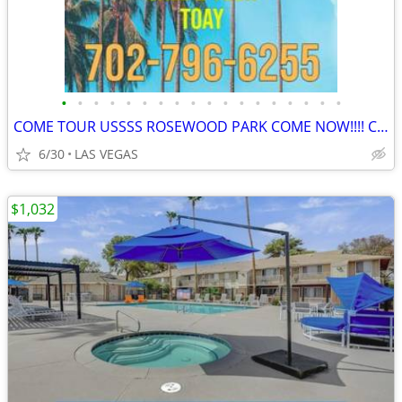
•
•
•
•
•
•
•
•
•
•
•
•
•
•
•
•
•
•
COME TOUR USSSS ROSEWOOD PARK COME NOW!!!! CHECK US OUT
6/30
LAS VEGAS
$1,032