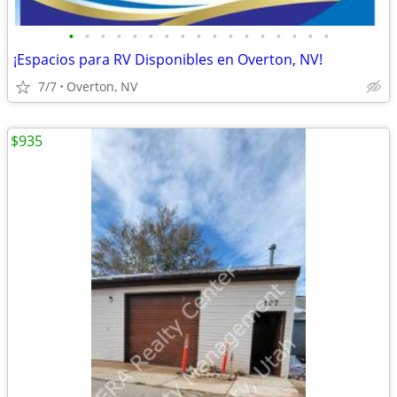
•
•
•
•
•
•
•
•
•
•
•
•
•
•
•
•
•
¡Espacios para RV Disponibles en Overton, NV!
7/7
Overton, NV
$935