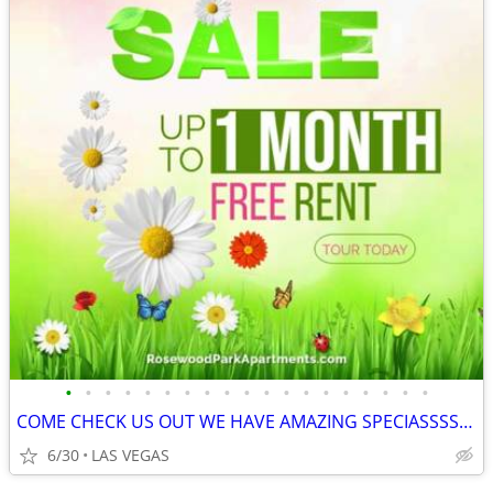
•
•
•
•
•
•
•
•
•
•
•
•
•
•
•
•
•
•
•
COME CHECK US OUT WE HAVE AMAZING SPECIASSSS COME CHECK US OUTTT
6/30
LAS VEGAS