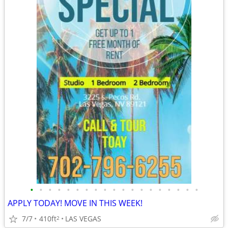
•
•
•
•
•
•
•
•
•
•
•
•
•
•
•
•
•
•
•
APPLY TODAY! MOVE IN THIS WEEK!
7/7
410ft
LAS VEGAS
2