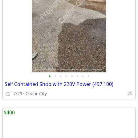
•
•
•
•
•
•
•
•
Self Contained Shop with 220V Power (497 100)
7/29
Cedar City
$400