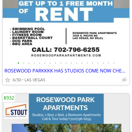
•
•
•
•
•
•
•
•
•
•
•
•
•
•
•
•
•
•
•
ROSEWOOD PARKKKK HAS STUDIOS COME NOW CHECK US OUTTT
6/30
LAS VEGAS
$932