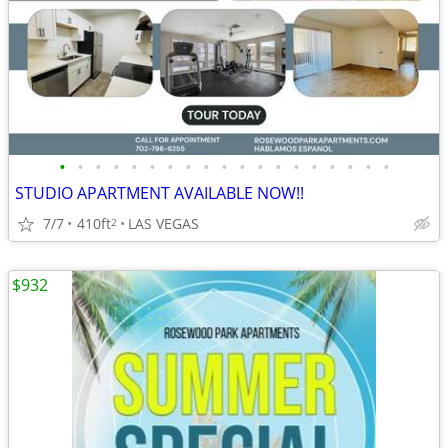
•
•
•
•
•
•
•
•
•
•
•
•
•
•
•
•
•
•
•
STUDIO APARTMENT AVAILABLE NOW!!
7/7
410ft
LAS VEGAS
2
$932