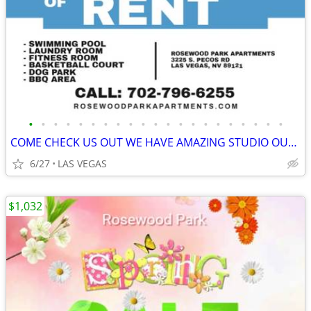
•
•
•
•
•
•
•
•
•
•
•
•
•
•
•
•
•
•
•
•
•
COME CHECK US OUT WE HAVE AMAZING STUDIO OUT UP TO 1 MONTH OFF
6/27
LAS VEGAS
$1,032