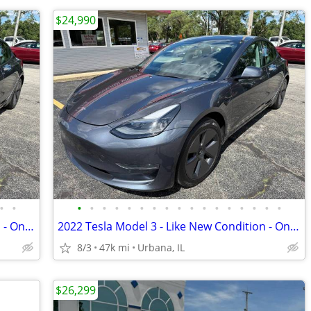
$24,990
•
•
•
•
•
•
•
•
•
•
•
•
•
•
•
•
•
•
•
2022 Tesla Model 3 - Like New Condition - Only 47k Miles!
2022 Tesla Model 3 - Like New Condition - Only 47k Miles!
8/3
47k mi
Urbana, IL
$26,299