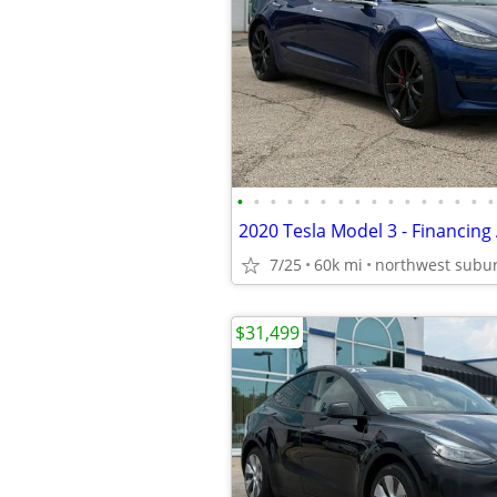
•
•
•
•
•
•
•
•
•
•
•
•
•
•
•
•
2020 Tesla Model 3 - Financing 
7/25
60k mi
northwest subu
$31,499