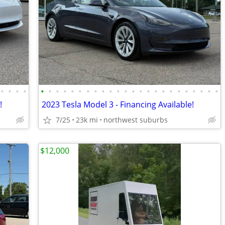
•
•
•
•
•
•
•
•
•
•
•
•
•
•
•
•
•
•
•
•
•
•
•
•
•
•
•
•
!
2023 Tesla Model 3 - Financing Available!
7/25
23k mi
northwest suburbs
$12,000