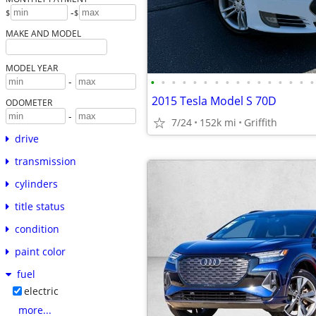
-
$
$
MAKE AND MODEL
MODEL YEAR
•
•
•
•
•
•
•
•
•
•
•
•
•
•
•
•
-
2015 Tesla Model S 70D
ODOMETER
-
7/24
152k mi
Griffith
drive
transmission
cylinders
title status
condition
paint color
fuel
electric
more...