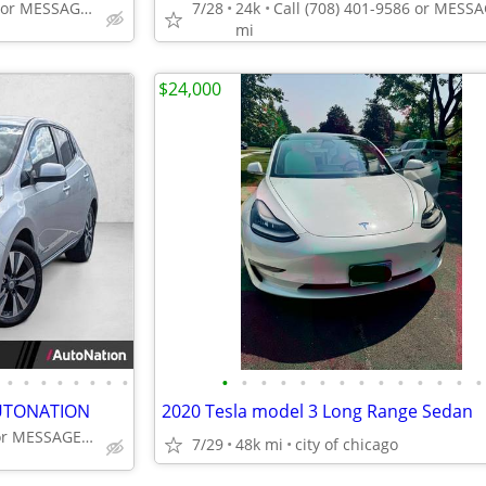
Call (708) 401-9586 or MESSAGE/CHAT to confirm availability
7/28
24k
mi
$24,000
•
•
•
•
•
•
•
•
•
•
•
•
•
•
•
•
•
•
•
•
•
•
 AUTONATION
2020 Tesla model 3 Long Range Sedan
Call (224) 207-8552 or MESSAGE/CHAT to confirm availability
7/29
48k mi
city of chicago