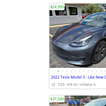
$24,990
•
•
•
•
•
•
•
•
•
•
•
•
7/23
47k mi
Urbana, IL
$37,500