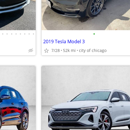
•
•
•
•
•
•
•
•
•
2019 Tesla Model 3
7/28
52k mi
city of chicago