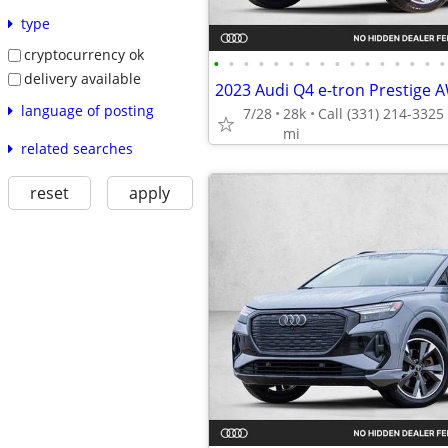
type
cryptocurrency ok
•
•
•
•
•
•
•
•
•
•
•
•
•
•
•
•
delivery available
language of posting
7/28
28k
mi
related searches
reset
apply