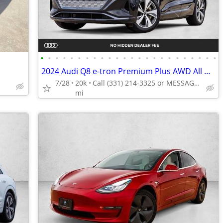
•
•
•
•
•
•
•
•
•
•
•
•
•
•
•
•
•
•
•
•
•
•
•
•
2024 Audi Q8 e-tron Premium Plus AWD All Wheel Drive Certified SUV Electric AUTO
7/28
20k
Call (331) 214-3325 or MESSAGE/CHAT to confirm availability
mi