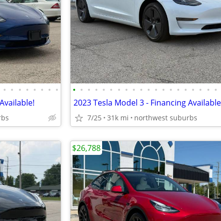
•
•
•
•
•
•
•
•
•
•
•
•
•
•
•
•
•
•
•
•
•
•
•
•
•
•
•
•
Available!
2023 Tesla Model 3 - Financing Available
rbs
7/25
31k mi
northwest suburbs
$26,788