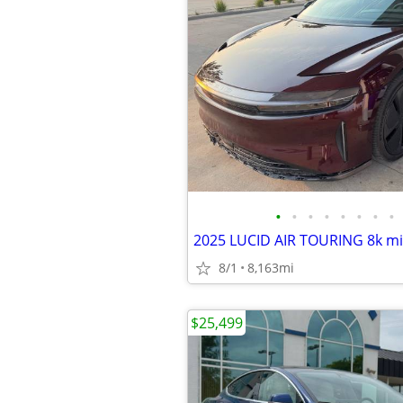
•
•
•
•
•
•
•
•
2025 LUCID AIR TOURING 8k mi
8/1
8,163mi
$25,499