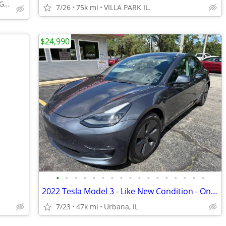
Call (708) 401-9586 or MESSAGE/CHAT to confirm availability
7/26
75k mi
VILLA PARK IL.
$24,990
•
•
•
•
•
•
•
•
•
•
•
•
•
•
•
•
•
2022 Tesla Model 3 - Like New Condition - Only 47k Miles!
7/23
47k mi
Urbana, IL