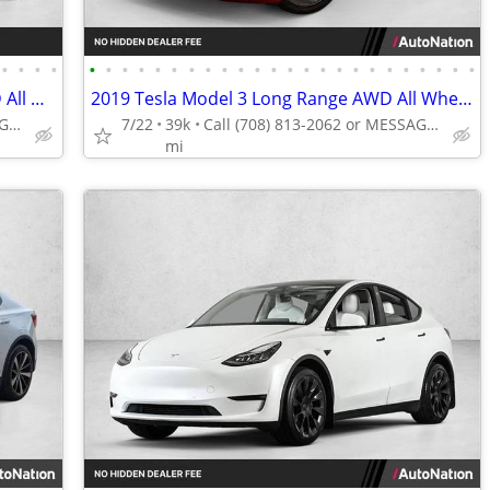
•
•
•
•
•
•
•
•
•
•
•
•
•
•
•
•
•
•
•
•
•
•
•
•
•
•
•
•
2024 Audi Q8 e-tron Premium Plus AWD All Wheel Drive Certified SUV Electric AUTO
2019 Tesla Model 3 Long Range AWD All Wheel Drive Electric AUTONATION
Call (331) 214-3325 or MESSAGE/CHAT to confirm availability
7/22
39k
Call (708) 813-2062 or MESSAGE/CHAT to confirm availability
mi