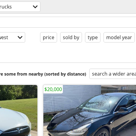
rucks
est
price
sold by
type
model year
search a wider are
are some from nearby (sorted by distance)
$20,000