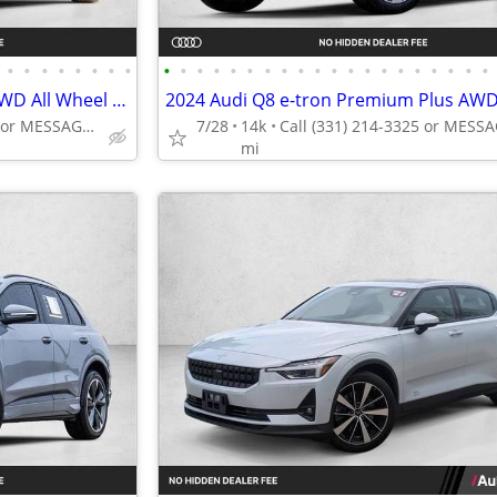
•
•
•
•
•
•
•
•
•
•
•
•
•
•
•
•
•
•
•
•
•
•
•
•
•
•
•
•
2023 Audi Q4 e-tron Prestige AWD All Wheel Drive SUV Electric AUTONATION
Call (331) 214-3325 or MESSAGE/CHAT to confirm availability
7/28
14k
mi