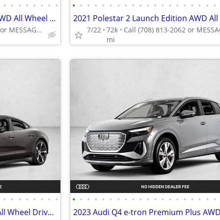
•
•
•
•
•
•
•
•
•
•
•
•
•
•
•
•
•
•
•
•
•
•
•
•
•
•
•
•
2023 Audi Q4 e-tron Prestige AWD All Wheel Drive SUV Electric AUTONATION
Call (331) 214-3325 or MESSAGE/CHAT to confirm availability
7/22
72k
mi
•
•
•
•
•
•
•
•
•
•
•
•
•
•
•
•
•
•
•
•
•
•
•
•
•
•
•
•
2021 Porsche Taycan 4S AWD All Wheel Drive Electric AUTONATION