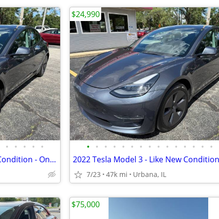
$24,990
•
•
•
•
•
•
•
•
•
•
•
•
•
•
•
•
•
•
•
•
2022 Tesla Model 3 - Like New Condition - Only 47k Miles!
7/23
47k mi
Urbana, IL
$75,000