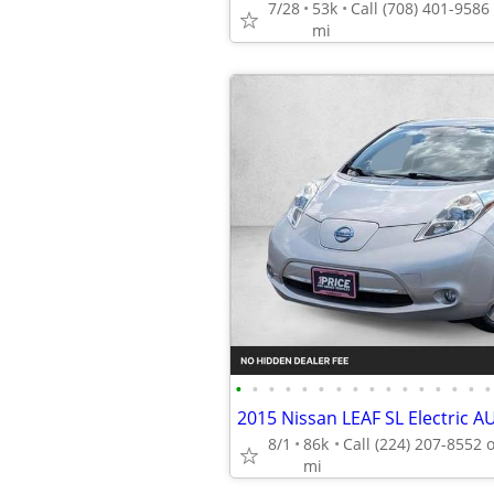
7/28
53k
mi
•
•
•
•
•
•
•
•
•
•
•
•
•
•
•
•
2015 Nissan LEAF SL Electric
8/1
86k
mi