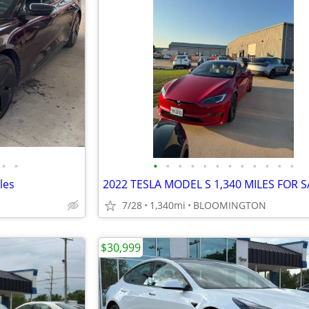
•
•
•
•
•
•
•
•
•
•
•
•
•
•
les
2022 TESLA MODEL S 1,340 MILES FOR S
7/28
1,340mi
BLOOMINGTON
$30,999