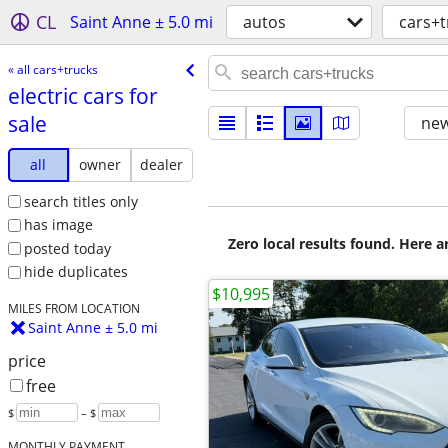
CL
Saint Anne ± 5.0 mi
autos
cars+t
« all cars+trucks
electric cars for
sale
new
all
owner
dealer
search titles only
has image
Zero local results found. Here 
posted today
hide duplicates
$10,995
MILES FROM LOCATION
Saint Anne ± 5.0 mi
price
free
$
– $
MONTHLY PAYMENT