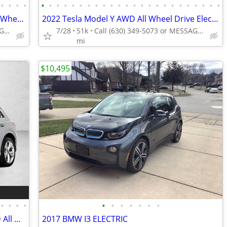
•
•
•
•
•
•
•
•
•
•
•
•
•
•
•
•
•
•
•
•
•
•
•
•
•
•
•
•
2021 Polestar 2 Launch Edition AWD All Wheel Drive Electric AUTONATION
2022 Tesla Model Y AWD All Wheel Drive Electric Long Range SUV
Call (708) 813-2062 or MESSAGE/CHAT to confirm availability
7/28
51k
Call (630) 349-5073 or MESSAGE/CHAT to confirm availability
mi
$10,495
•
•
•
•
•
•
•
•
•
•
•
2023 Audi Q4 e-tron Premium Plus AWD All Wheel Drive SUV Electric AUTONATION
2017 BMW I3 ELECTRIC