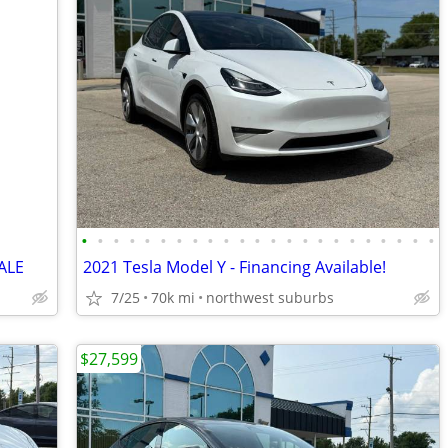
•
•
•
•
•
•
•
•
•
•
•
•
•
•
•
•
•
•
•
•
•
•
•
ALE
2021 Tesla Model Y - Financing Available!
7/25
70k mi
northwest suburbs
$27,599