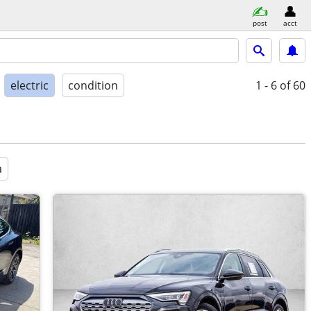
post
acct
electric
condition
1 - 6
of 60
a