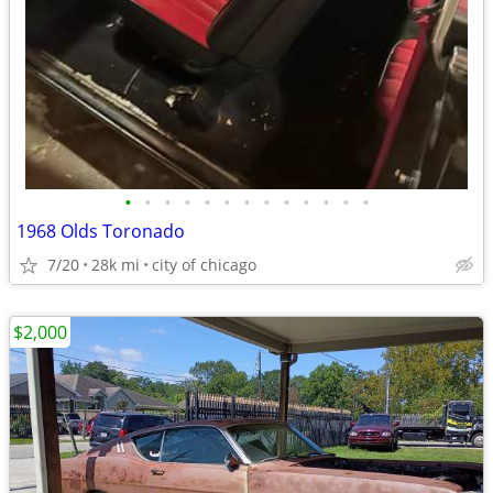
•
•
•
•
•
•
•
•
•
•
•
•
•
1968 Olds Toronado
7/20
28k mi
city of chicago
$2,000