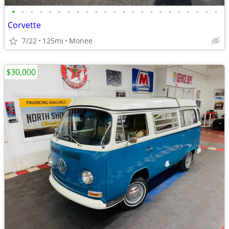
•
•
•
•
•
•
•
•
•
•
•
•
•
•
•
•
•
•
•
•
•
•
•
Corvette
7/22
125mi
Monee
$30,000