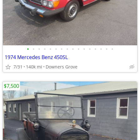
•
•
•
•
•
•
•
•
•
•
•
•
•
•
•
•
1974 Mercedes Benz 450SL
7/31
140k mi
Downers Grove
$7,500