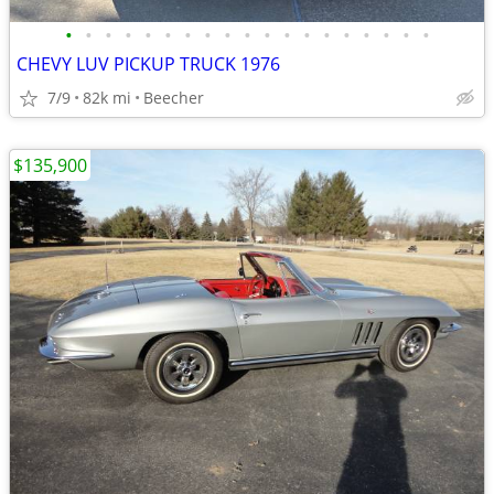
•
•
•
•
•
•
•
•
•
•
•
•
•
•
•
•
•
•
•
CHEVY LUV PICKUP TRUCK 1976
7/9
82k mi
Beecher
$135,900