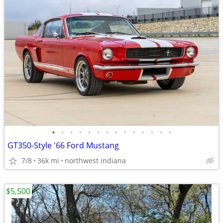
•
•
•
•
•
•
•
•
•
•
•
•
•
•
GT350-Style '66 Ford Mustang
7/8
36k mi
northwest indiana
$5,500