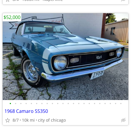
$52,000
•
•
•
•
•
•
•
•
•
•
•
•
•
•
•
•
•
•
•
•
•
•
1968 Camaro SS350
8/7
10k mi
city of chicago