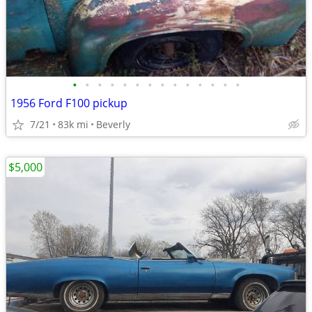
•
•
•
•
•
•
•
•
•
•
•
•
•
•
1956 Ford F100 pickup
7/21
83k mi
Beverly
$5,000