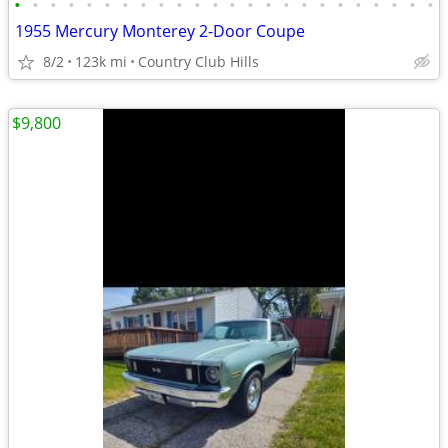
•
•
•
•
•
•
•
•
•
•
•
•
•
•
•
•
•
•
•
•
•
•
•
•
1955 Mercury Monterey 2-Door Coupe
8/2
123k mi
Country Club Hills
$9,800