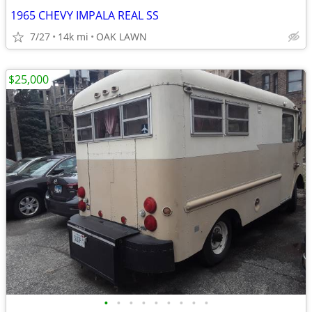
1965 CHEVY IMPALA REAL SS
7/27
14k mi
OAK LAWN
$25,000
•
•
•
•
•
•
•
•
•