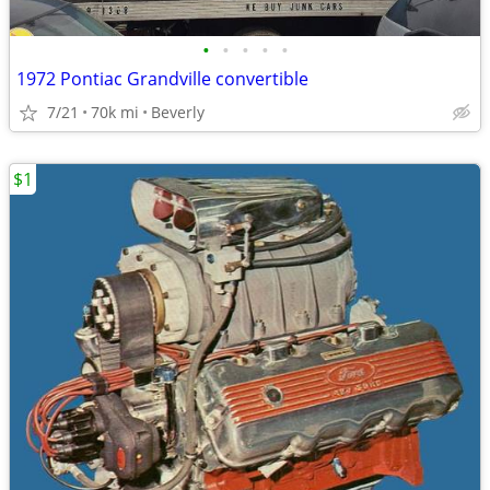
•
•
•
•
•
1972 Pontiac Grandville convertible
7/21
70k mi
Beverly
$1