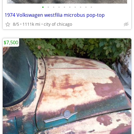
•
•
•
•
•
•
•
•
•
•
1974 Volkswagen westfilia microbus pop-top
8/5
1111k mi
city of chicago
$7,500