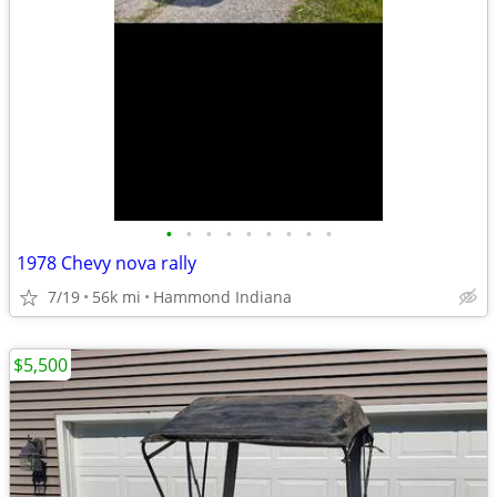
•
•
•
•
•
•
•
•
•
1978 Chevy nova rally
7/19
56k mi
Hammond Indiana
$5,500