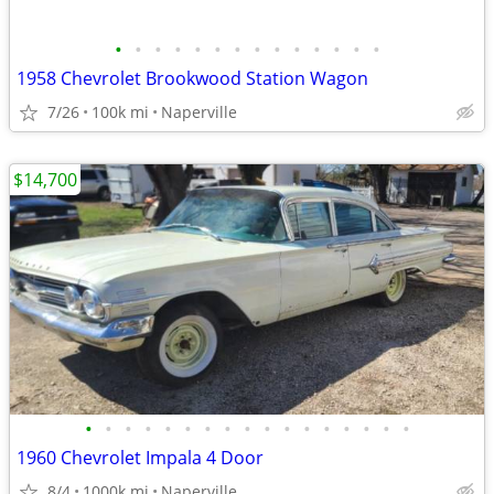
•
•
•
•
•
•
•
•
•
•
•
•
•
•
1958 Chevrolet Brookwood Station Wagon
7/26
100k mi
Naperville
$14,700
•
•
•
•
•
•
•
•
•
•
•
•
•
•
•
•
•
1960 Chevrolet Impala 4 Door
8/4
1000k mi
Naperville