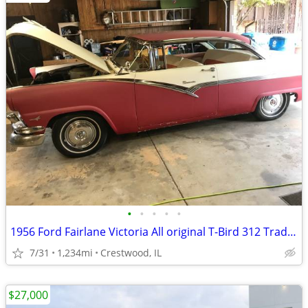
•
•
•
•
•
1956 Ford Fairlane Victoria All original T-Bird 312 Trade OK
7/31
1,234mi
Crestwood, IL
$27,000