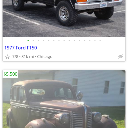
•
•
•
•
•
•
•
•
•
•
•
•
•
•
•
1977 Ford F150
7/8
81k mi
Chicago
$5,500