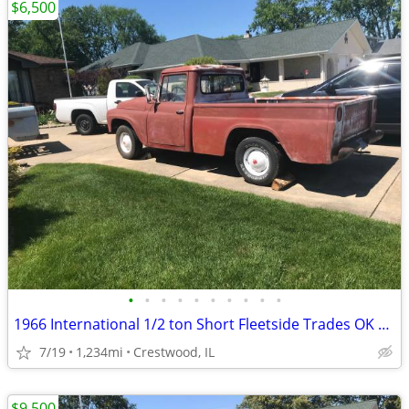
$6,500
•
•
•
•
•
•
•
•
•
•
1966 International 1/2 ton Short Fleetside Trades OK $6500
7/19
1,234mi
Crestwood, IL
$9,500