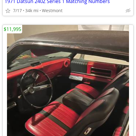
1971 Datsun 240Z Series 1 Matching Numbers
7/17
34k mi
Westmont
$11,995