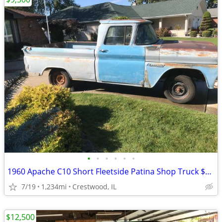
•
•
•
•
•
•
1960 Apache C10 Short Fleetside Patina Shop Truck $9500 Trades OK
7/19
1,234mi
Crestwood, IL
$12,500