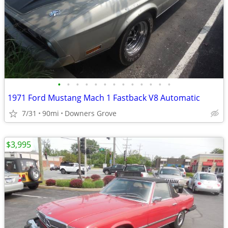
•
•
•
•
•
•
•
•
•
•
•
•
•
1971 Ford Mustang Mach 1 Fastback V8 Automatic
7/31
90mi
Downers Grove
$3,995