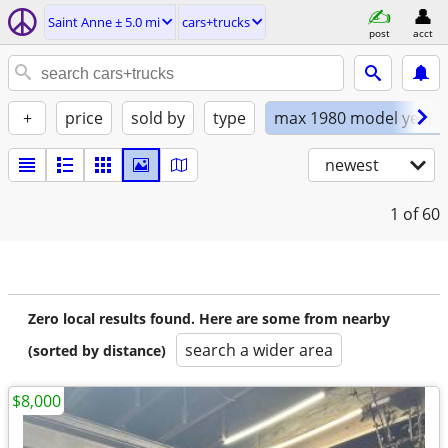
Saint Anne ± 5.0 mi
cars+trucks
post
acct
+
price
sold by
type
max 1980 model year
newest
1
of 60
Zero local results found. Here are some from nearby
search a wider area
(sorted by distance)
$8,000