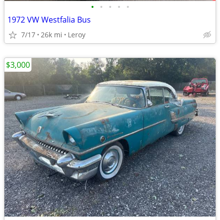
•
•
•
•
•
1972 VW Westfalia Bus
7/17
26k mi
Leroy
$3,000