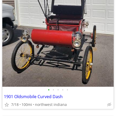
•
•
•
•
•
1901 Oldsmobile Curved Dash
7/18
100mi
northwest indiana