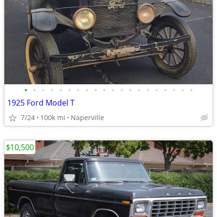
•
•
•
•
•
•
•
•
•
•
•
•
•
•
•
•
•
•
•
•
1925 Ford Model T
7/24
100k mi
Naperville
$10,500