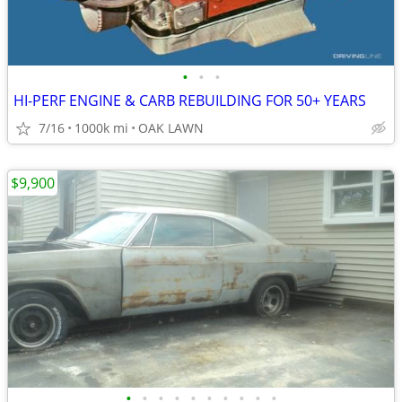
•
•
•
HI-PERF ENGINE & CARB REBUILDING FOR 50+ YEARS
7/16
1000k mi
OAK LAWN
$9,900
•
•
•
•
•
•
•
•
•
•