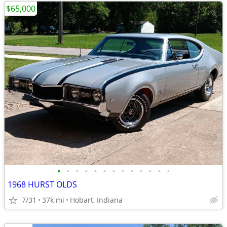
$65,000
•
•
•
•
•
•
•
•
•
•
•
•
•
1968 HURST OLDS
7/31
37k mi
Hobart, Indiana