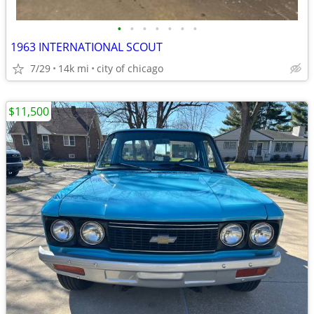
•
•
•
•
•
•
•
1963 INTERNATIONAL SCOUT
7/29
14k mi
city of chicago
$11,500