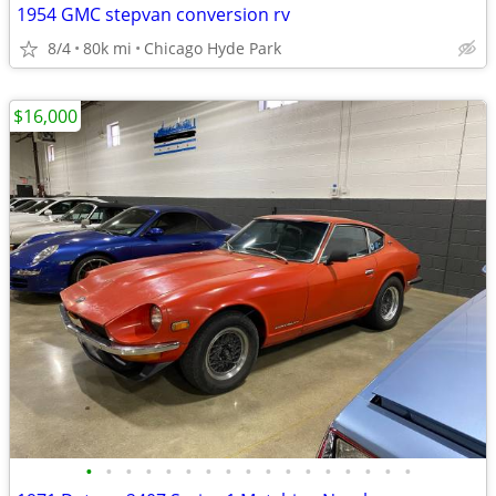
1954 GMC stepvan conversion rv
8/4
80k mi
Chicago Hyde Park
$16,000
•
•
•
•
•
•
•
•
•
•
•
•
•
•
•
•
•