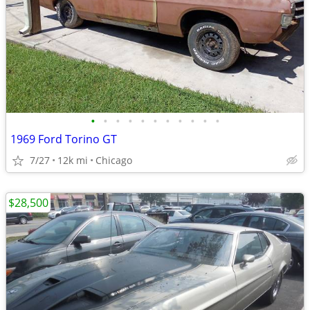
•
•
•
•
•
•
•
•
•
•
•
1969 Ford Torino GT
7/27
12k mi
Chicago
$28,500