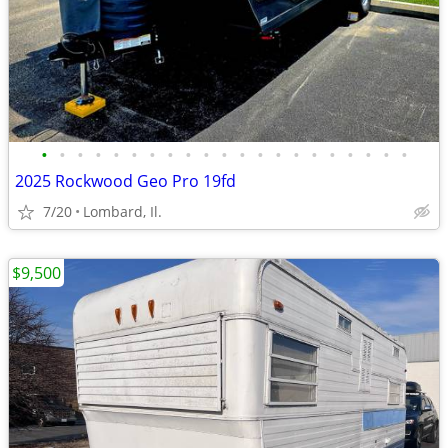
•
•
•
•
•
•
•
•
•
•
•
•
•
•
•
•
•
•
•
•
•
2025 Rockwood Geo Pro 19fd
7/20
Lombard, Il.
$9,500