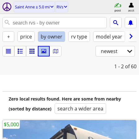
Saint Anne ± 5.0 mi
RVs
post
acct
+
price
by owner
rv type
model year
con
newest
1 - 2
of 60
Zero local results found. Here are some from nearby
search a wider area
(sorted by distance)
$5,000