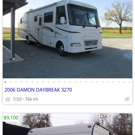
•
•
•
•
•
•
•
•
•
•
•
•
•
•
•
•
•
•
•
•
•
•
•
•
2006 DAMON DAYBREAK 3270
7/20
76k mi
$9,100