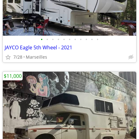
•
•
•
•
•
•
•
•
•
•
•
JAYCO Eagle 5th Wheel - 2021
7/28
Marseilles
$11,000