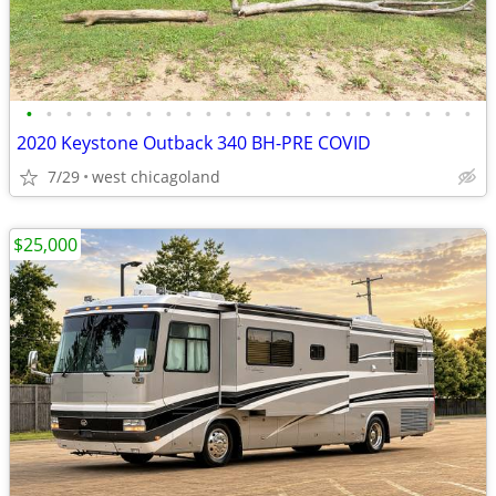
•
•
•
•
•
•
•
•
•
•
•
•
•
•
•
•
•
•
•
•
•
•
•
2020 Keystone Outback 340 BH-PRE COVID
7/29
west chicagoland
$25,000