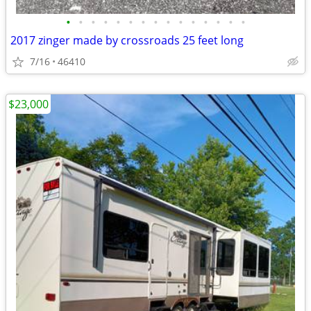
•
•
•
•
•
•
•
•
•
•
•
•
•
•
•
2017 zinger made by crossroads 25 feet long
7/16
46410
$23,000