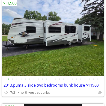
$11,900
•
•
•
•
•
•
•
•
•
•
•
•
•
•
•
•
•
•
•
•
•
•
2013.puma 3 slide two bedrooms bunk house $11900
7/21
northwest suburbs