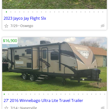
•
•
•
•
•
•
•
•
•
•
•
•
•
•
•
•
•
•
•
•
•
•
•
2023 Jayco Jay Flight Slx
7/29
Oswego
$16,900
•
•
•
•
•
•
•
•
•
•
•
•
•
•
•
•
•
•
•
•
•
•
•
•
27’ 2016 Winnebago Ultra Lite Travel Trailer
7/14
Naperville