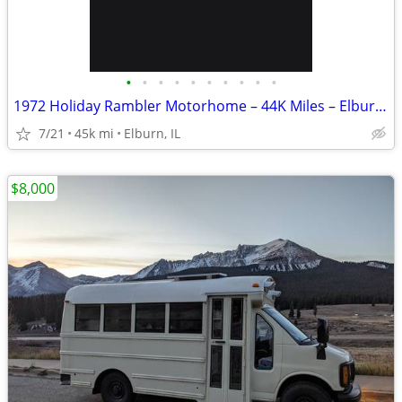
•
•
•
•
•
•
•
•
•
•
1972 Holiday Rambler Motorhome – 44K Miles – Elburn, IL
7/21
45k mi
Elburn, IL
$8,000