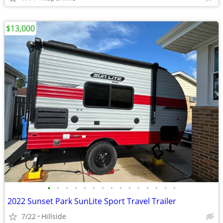
$13,000
•
•
•
•
•
•
•
•
•
•
•
•
•
•
•
2022 Sunset Park SunLite Sport Travel Trailer
7/22
Hillside