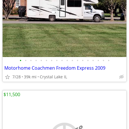
•
•
•
•
•
•
•
•
•
•
•
•
•
•
•
•
•
•
Motorhome Coachmen Freedom Express 2009
7/28
39k mi
Crystal Lake IL
$11,500