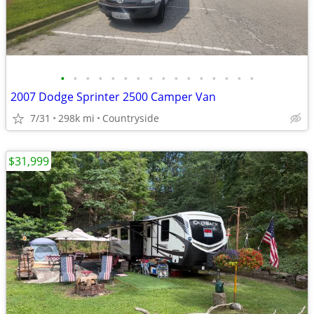
•
•
•
•
•
•
•
•
•
•
•
•
•
•
•
•
2007 Dodge Sprinter 2500 Camper Van
7/31
298k mi
Countryside
$31,999