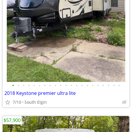
•
•
•
•
•
•
•
•
•
•
•
•
•
•
•
•
•
•
•
•
•
2018 Keystone premier ultra lite
7/10
South Elgin
$57,900