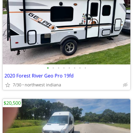
•
•
•
•
•
•
•
•
2020 Forest River Geo Pro 19fd
7/30
northwest indiana
$20,500