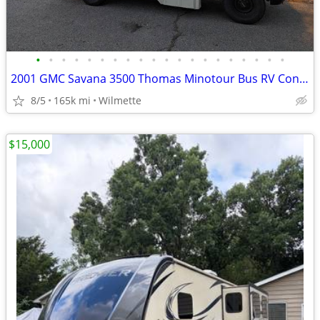
•
•
•
•
•
•
•
•
•
•
•
•
•
•
•
•
•
•
•
•
2001 GMC Savana 3500 Thomas Minotour Bus RV Conversion
8/5
165k mi
Wilmette
$15,000