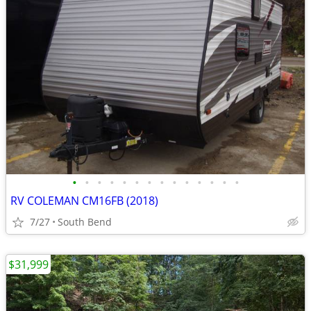
•
•
•
•
•
•
•
•
•
•
•
•
•
•
RV COLEMAN CM16FB (2018)
7/27
South Bend
$31,999