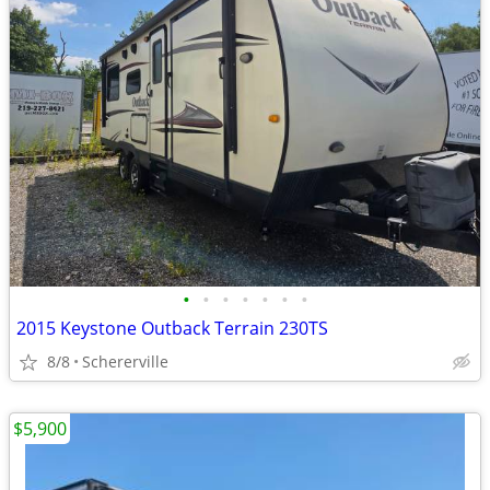
•
•
•
•
•
•
•
2015 Keystone Outback Terrain 230TS
8/8
Schererville
$5,900