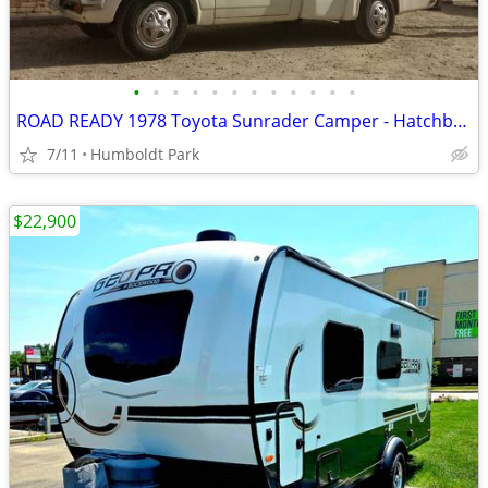
•
•
•
•
•
•
•
•
•
•
•
•
ROAD READY 1978 Toyota Sunrader Camper - Hatchback
7/11
Humboldt Park
$22,900