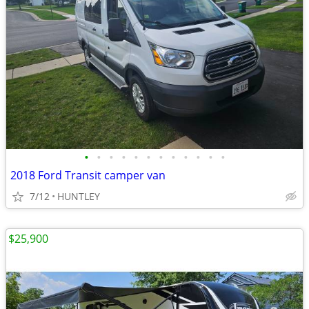
•
•
•
•
•
•
•
•
•
•
•
•
2018 Ford Transit camper van
7/12
HUNTLEY
$25,900