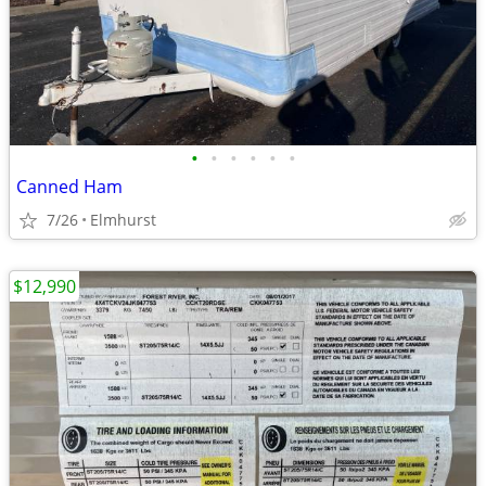
•
•
•
•
•
•
Canned Ham
7/26
Elmhurst
$12,990