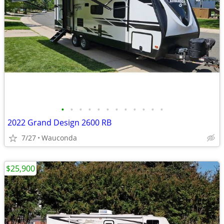
•
•
•
•
•
•
•
•
•
•
•
•
2022 Grand Design 2600 RB
7/27
Wauconda
$25,900