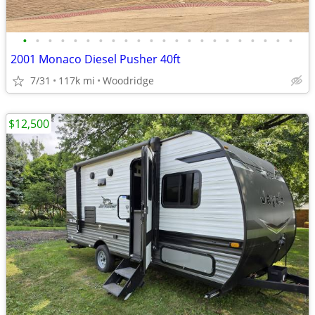
•
•
•
•
•
•
•
•
•
•
•
•
•
•
•
•
•
•
•
•
•
•
2001 Monaco Diesel Pusher 40ft
7/31
117k mi
Woodridge
$12,500