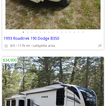
•
•
•
•
•
•
•
•
•
•
•
•
•
•
•
1993 Roadtrek 190 Dodge B350
8/5
117k mi
Lafayette area
$34,900