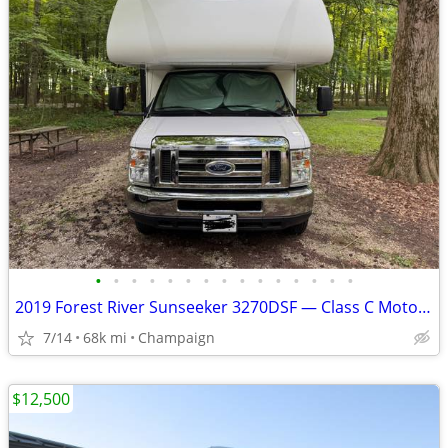
•
•
•
•
•
•
•
•
•
•
•
•
•
•
•
2019 Forest River Sunseeker 3270DSF — Class C Motorhome
7/14
68k mi
Champaign
$12,500