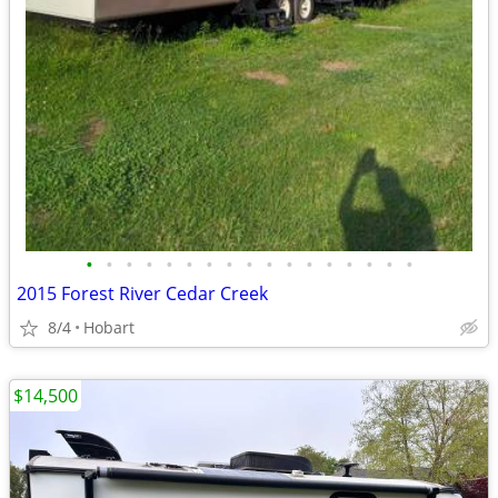
•
•
•
•
•
•
•
•
•
•
•
•
•
•
•
•
•
2015 Forest River Cedar Creek
8/4
Hobart
$14,500